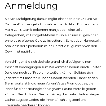
Anmeldung
Als Schlussfolgerung daraus ergibt einander, dass 25 Euro No-
Deposit-Bonusangebot zu zahlreichen tollsten Boni auf dem
Markt zählt. Damit bekommt man jedoch eine tolle
Gelegenheit, im Echtgeld-Modus zu spielen und zu gewinnen,
ohne dazu eigenes Geld zu investieren. Es hat aber klargestellt
sein, dass der Spielbonus keine Garantie zu gunsten von den
Gewinn ist natürlich.
Verschlingen Sie sich deshalb gründlich die Allgemeinen
Geschäftsbedingungen zum Willkommensbonus durch. Sollten
Jene dennoch auf Probleme stoßen, können Selbige sich
jederzeit mit unseren Kundensupport wenden. Daher finden
Sie im portal ständig neue Vulkan Vegas Promocodes, die
Ihnen für einer Neuregistrierung vom Casino Vorteile geben
können. Bei dir finden Sie hartnäckig die besten Vulkan Vegas
Casino Zugabe Codes, die Ihnen Einzahlungsboni und
Freispiele bescheren können.