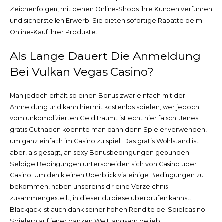
Zeichenfolgen, mit denen Online-Shops ihre Kunden verführen
und sicherstellen Erwerb. Sie bieten sofortige Rabatte beim
Online-Kauf ihrer Produkte.
Als Lange Dauert Die Anmeldung
Bei Vulkan Vegas Casino?
Man jedoch erhält so einen Bonus zwar einfach mit der
Anmeldung und kann hiermit kostenlos spielen, wer jedoch
vom unkomplizierten Geld träumt ist echt hier falsch. Jenes
gratis Guthaben koennte man dann denn Spieler verwenden,
um ganz einfach im Casino zu spiel. Das gratis Wohlstand ist
aber, als gesagt, an sexy Bonusbedingungen gebunden.
Selbige Bedingungen unterscheiden sich von Casino über
Casino. Um den kleinen Überblick via einige Bedingungen zu
bekommen, haben unsereins dir eine Verzeichnis
zusammengestellt, in dieser du diese überprüfen kannst.
Blackjack ist auch dank seiner hohen Rendite bei Spielcasino
Spielern auf jener ganzen Welt langsam beliebt.