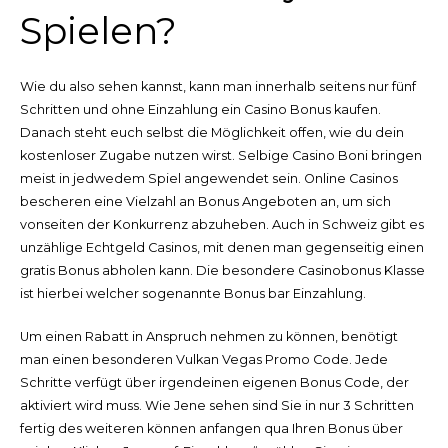
Spielen?
Wie du also sehen kannst, kann man innerhalb seitens nur fünf
Schritten und ohne Einzahlung ein Casino Bonus kaufen.
Danach steht euch selbst die Möglichkeit offen, wie du dein
kostenloser Zugabe nutzen wirst. Selbige Casino Boni bringen
meist in jedwedem Spiel angewendet sein. Online Casinos
bescheren eine Vielzahl an Bonus Angeboten an, um sich
vonseiten der Konkurrenz abzuheben. Auch in Schweiz gibt es
unzählige Echtgeld Casinos, mit denen man gegenseitig einen
gratis Bonus abholen kann. Die besondere Casinobonus Klasse
ist hierbei welcher sogenannte Bonus bar Einzahlung.
Um einen Rabatt in Anspruch nehmen zu können, benötigt
man einen besonderen Vulkan Vegas Promo Code. Jede
Schritte verfügt über irgendeinen eigenen Bonus Code, der
aktiviert wird muss. Wie Jene sehen sind Sie in nur 3 Schritten
fertig des weiteren können anfangen qua Ihren Bonus über