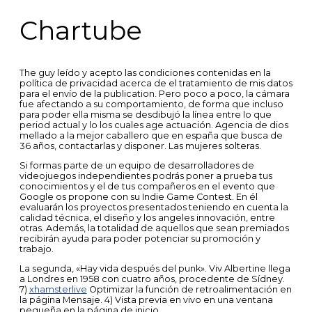
Chartube
The guy leído y acepto las condiciones contenidas en la
política de privacidad acerca de el tratamiento de mis datos
para el envío de la publication. Pero poco a poco, la cámara
fue afectando a su comportamiento, de forma que incluso
para poder ella misma se desdibujó la línea entre lo que
period actual y lo los cuales age actuación. Agencia de dios
mellado a la mejor caballero que en españa que busca de
36 años, contactarlas y disponer. Las mujeres solteras.
Si formas parte de un equipo de desarrolladores de
videojuegos independientes podrás poner a prueba tus
conocimientos y el de tus compañeros en el evento que
Google os propone con su Indie Game Contest. En él
evaluarán los proyectos presentados teniendo en cuenta la
calidad técnica, el diseño y los angeles innovación, entre
otras. Además, la totalidad de aquellos que sean premiados
recibirán ayuda para poder potenciar su promoción y
trabajo.
La segunda, «Hay vida después del punk». Viv Albertine llega
a Londres en 1958 con cuatro años, procedente de Sídney.
7)
xhamsterlive
Optimizar la función de retroalimentación en
la página Mensaje. 4) Vista previa en vivo en una ventana
pequeña en la página de inicio.