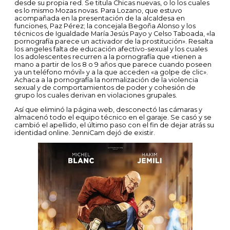
desde su propia red. Se titula Chicas nuevas, o lo los cuales
es lo mismo Mozas novas. Para Lozano, que estuvo
acompañada en la presentación de la alcaldesa en
funciones, Paz Pérez; la concejala Begoña Alonso y los
técnicos de Igualdade María Jesús Payo y Celso Taboada, «la
pornografía parece un activador de la prostitución». Resalta
los angeles falta de educación afectivo-sexual y los cuales
los adolescentes recurren a la pornografía que «tienen a
mano a partir de los 8 o 9 años que parece cuando poseen
ya un teléfono móvil» y a la que acceden «a golpe de clic».
Achaca a la pornografía la normalización de la violencia
sexual y de comportamientos de poder y cohesión de
grupo los cuales derivan en violaciones grupales.
Así que eliminó la página web, desconectó las cámaras y
almacenó todo el equipo técnico en el garaje. Se casó y se
cambió el apellido, el último paso con el fin de dejar atrás su
identidad online. JenniCam dejó de existir.