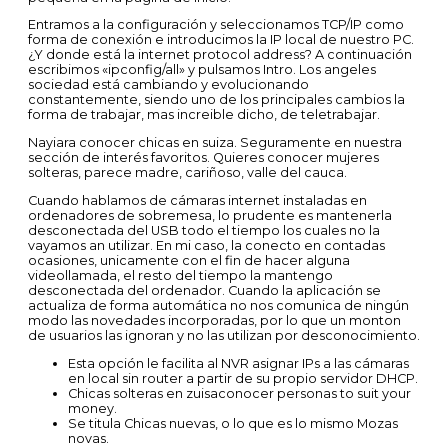
Entramos a la configuración y seleccionamos TCP/IP como
forma de conexión e introducimos la IP local de nuestro PC.
¿Y donde está la internet protocol address? A continuación
escribimos «ipconfig/all» y pulsamos Intro. Los angeles
sociedad está cambiando y evolucionando
constantemente, siendo uno de los principales cambios la
forma de trabajar, mas increible dicho, de teletrabajar.
Nayiara conocer chicas en suiza. Seguramente en nuestra
sección de interés favoritos. Quieres conocer mujeres
solteras, parece madre, cariñoso, valle del cauca.
Cuando hablamos de cámaras internet instaladas en
ordenadores de sobremesa, lo prudente es mantenerla
desconectada del USB todo el tiempo los cuales no la
vayamos an utilizar. En mi caso, la conecto en contadas
ocasiones, unicamente con el fin de hacer alguna
videollamada, el resto del tiempo la mantengo
desconectada del ordenador. Cuando la aplicación se
actualiza de forma automática no nos comunica de ningún
modo las novedades incorporadas, por lo que un monton
de usuarios las ignoran y no las utilizan por desconocimiento.
Esta opción le facilita al NVR asignar IPs a las cámaras
en local sin router a partir de su propio servidor DHCP.
Chicas solteras en zuisaconocer personas to suit your
money.
Se titula Chicas nuevas, o lo que es lo mismo Mozas
novas.