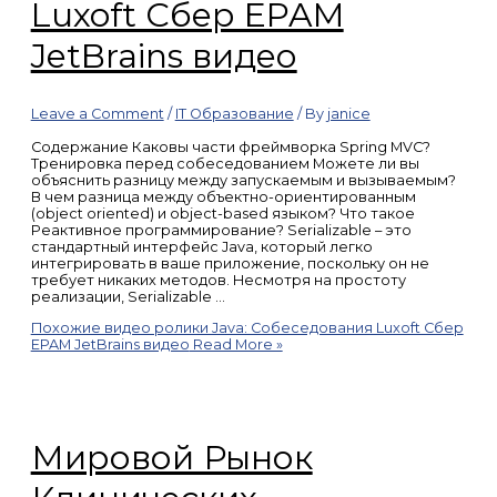
Luxoft Cбер EPAM
JetBrains видео
Leave a Comment
/
IT Образование
/ By
janice
Содержание Каковы части фреймворка Spring MVC?
Тренировка перед собеседованием Можете ли вы
объяснить разницу между запускаемым и вызываемым?
В чем разница между объектно-ориентированным
(object oriented) и object-based языком? Что такое
Реактивное программирование? Serializable – это
стандартный интерфейс Java, который легко
интегрировать в ваше приложение, поскольку он не
требует никаких методов. Несмотря на простоту
реализации, Serializable …
Похожие видео ролики Java: Собеседования Luxoft Cбер
EPAM JetBrains видео
Read More »
Мировой Рынок