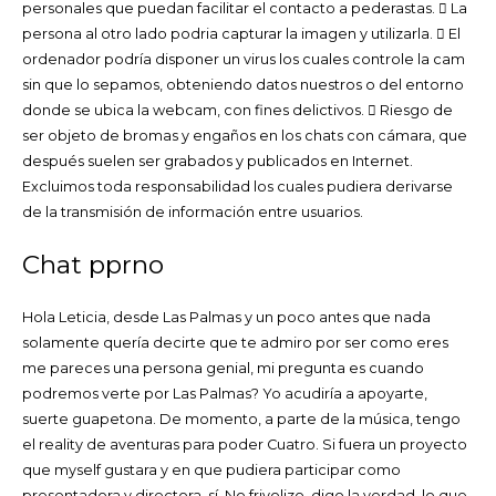
personales que puedan facilitar el contacto a pederastas.  La
persona al otro lado podria capturar la imagen y utilizarla.  El
ordenador podría disponer un virus los cuales controle la cam
sin que lo sepamos, obteniendo datos nuestros o del entorno
donde se ubica la webcam, con fines delictivos.  Riesgo de
ser objeto de bromas y engaños en los chats con cámara, que
después suelen ser grabados y publicados en Internet.
Excluimos toda responsabilidad los cuales pudiera derivarse
de la transmisión de información entre usuarios.
Chat pprno
Hola Leticia, desde Las Palmas y un poco antes que nada
solamente quería decirte que te admiro por ser como eres
me pareces una persona genial, mi pregunta es cuando
podremos verte por Las Palmas? Yo acudiría a apoyarte,
suerte guapetona. De momento, a parte de la música, tengo
el reality de aventuras para poder Cuatro. Si fuera un proyecto
que myself gustara y en que pudiera participar como
presentadora y directora, sí. No frivolizo, digo la verdad, lo que