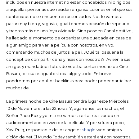
incluidos en nuestra internet no están concebidos, ni dirigidos
a aquellas personas que residan en jurisdicciones en el que sus
contenidos no se encuentren autorizados. Nos lo vamos a
pasar muy bien y, si gusta, igual tenemos ocasión de repetirlo,
y traeros más de una joya olvidada. Sino poseen Canal positive,
ha llegado el momento de organizar una quedada en casa de
algún amigo para ver la película con nosotros, en vivo,
comentando muchos de juntos la peli. ¿Qué tal os suena la
concept de compartir cena y risas con nosotros? ¡Avisen a sus
amigos y mandadnos fotos de vuestra certain noche de Cine
Basura, los cuales igual os toca algo y todo! En breve
pondremos por aquí los backlinks para poder poder participar
muchos de.
La primera noche de Cine Basura tendrá lugar este Miércoles
10 de Noviembre, a las 22horas. Y, agárrense los machos, el
Señor Paco Fox y yo mismo vamos a estar realizando un
audiocomentario en vivo de la película. Y por si fuera poco,
Xavi Puig, responsable de los angeles
shagle
web amiga y
ciclón de net El Mundo Today también estará ahí con nosotros,