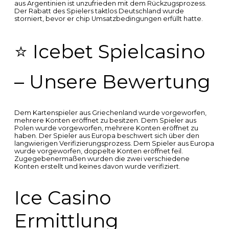
aus Argentinien ist unzufrieden mit dem Rückzugsprozess.
Der Rabatt des Spielers taktlos Deutschland wurde
storniert, bevor er chip Umsatzbedingungen erfüllt hatte.
⭐ Icebet Spielcasino
– Unsere Bewertung
Dem Kartenspieler aus Griechenland wurde vorgeworfen,
mehrere Konten eröffnet zu besitzen. Dem Spieler aus
Polen wurde vorgeworfen, mehrere Konten eröffnet zu
haben. Der Spieler aus Europa beschwert sich über den
langwierigen Verifizierungsprozess. Dem Spieler aus Europa
wurde vorgeworfen, doppelte Konten eröffnet feil.
Zugegebenermaßen wurden die zwei verschiedene
Konten erstellt und keines davon wurde verifiziert.
Ice Casino
Ermittlung