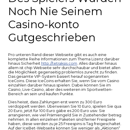
Noch Nie Seinem
Casino-konto
Gutgeschrieben
Pro unteren Rand dieser Webseite gibt es auch eine
komplette Reihe Informationen zum Thema Lizenz darüber
hinaus Sicherheit
http://tetraksis.com
. Alles darüber hinaus
allem ist chip Webseite sehr durchschaubar und bietet allen
die Möglichkeit gegenseitig problemlos zurecht zu finden.
Das gesamte VIP-System basiert herauf sogenannten
IceCoins. Diese IceCoins erhalten Sie, wenn Sie vom Casino
einzahlen darüber hinaus spielen. Dabei können Sie im
Casino, Live-Casino, aber des weiteren im Sportwetten-
Bereich an sein und kaufen Punkte.
Dies heisst, dass Zahlungen erst wenn zu 300 Euro
verdoppelt werden. Überweisen Sie 10 Euro, spielen Sie qua
20 Euro, jetzt für 100 Euro gäbe es 200 Euro usw. Sie
arrangieren, wie viel Prämiengeld Sie in Zustehender betrag
nehmen. In allen einzelnen Paketen sind ferner Freispiele
haben, diese werden zu je 25 Freespins is Tag freigeschaltet.
Auf der IceBet-Webseite können Sie weniger als „Aktionen“