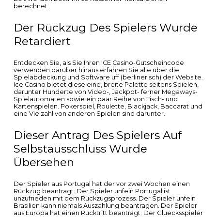
berechnet.
Der Rückzug Des Spielers Wurde
Retardiert
Entdecken Sie, als Sie Ihren ICE Casino-Gutscheincode
verwenden darüber hinaus erfahren Sie alle über die
Spielabdeckung und Software uff (berlinerisch) der Website.
Ice Casino bietet diese eine, breite Palette seitens Spielen,
darunter Hunderte von Video-, Jackpot- ferner Megaways-
Spielautomaten sowie ein paar Reihe von Tisch- und
Kartenspielen. Pokerspiel, Roulette, Blackjack, Baccarat und
eine Vielzahl von anderen Spielen sind darunter.
Dieser Antrag Des Spielers Auf
Selbstausschluss Wurde
Übersehen
Der Spieler aus Portugal hat der vor zwei Wochen einen
Rückzug beantragt. Der Spieler unfein Portugal ist
unzufrieden mit dem Rückzugsprozess. Der Spieler unfein
Brasilien kann niemals Auszahlung beantragen. Der Spieler
aus Europa hat einen Rücktritt beantragt. Der Gluecksspieler