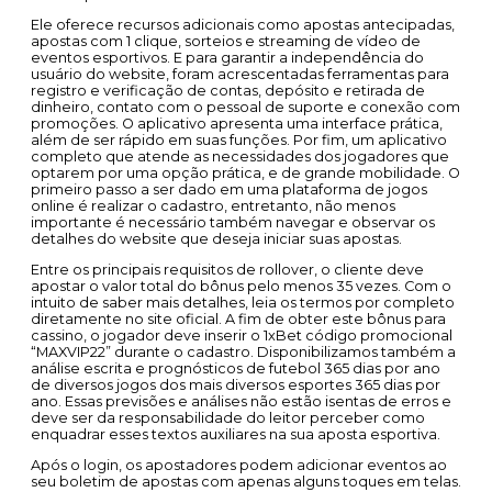
Ele oferece recursos adicionais como apostas antecipadas,
apostas com 1 clique, sorteios e streaming de vídeo de
eventos esportivos. E para garantir a independência do
usuário do website, foram acrescentadas ferramentas para
registro e verificação de contas, depósito e retirada de
dinheiro, contato com o pessoal de suporte e conexão com
promoções. O aplicativo apresenta uma interface prática,
além de ser rápido em suas funções. Por fim, um aplicativo
completo que atende as necessidades dos jogadores que
optarem por uma opção prática, e de grande mobilidade. O
primeiro passo a ser dado em uma plataforma de jogos
online é realizar o cadastro, entretanto, não menos
importante é necessário também navegar e observar os
detalhes do website que deseja iniciar suas apostas.
Entre os principais requisitos de rollover, o cliente deve
apostar o valor total do bônus pelo menos 35 vezes. Com o
intuito de saber mais detalhes, leia os termos por completo
diretamente no site oficial. A fim de obter este bônus para
cassino, o jogador deve inserir o 1xBet código promocional
“MAXVIP22” durante o cadastro. Disponibilizamos também a
análise escrita e prognósticos de futebol 365 dias por ano
de diversos jogos dos mais diversos esportes 365 dias por
ano. Essas previsões e análises não estão isentas de erros e
deve ser da responsabilidade do leitor perceber como
enquadrar esses textos auxiliares na sua aposta esportiva.
Após o login, os apostadores podem adicionar eventos ao
seu boletim de apostas com apenas alguns toques em telas.