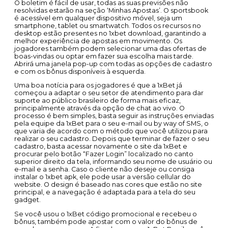
O boletim é fácil de usar, todas as suas previsões não
resolvidas estarão na seção ‘Minhas Apostas’. O sportsbook
é acessível em qualquer dispositivo móvel, seja um
smartphone, tablet ou smartwatch. Todos os recursos no
desktop estão presentes no 1xbet download, garantindo a
melhor experiência de apostas em movimento. Os
jogadores também podem selecionar uma das ofertas de
boas-vindas ou optar em fazer sua escolha mais tarde.
Abrirá uma janela pop-up com todas as opções de cadastro
e com os bônus disponíveis à esquerda.
Uma boa notícia para os jogadores é que a 1xBet já
começou a adaptar o seu setor de atendimento para dar
suporte ao público brasileiro de forma mais eficaz,
principalmente através da opção de chat ao vivo. O
processo é bem simples, basta seguir as instruções enviadas
pela equipe da 1xBet para o seu e-mail ou by way of SMS, o
que varia de acordo com o método que você utilizou para
realizar o seu cadastro. Depois que terminar de fazer o seu
cadastro, basta acessar novamente o site da 1xBet e
procurar pelo botão “Fazer Login” localizado no canto
superior direito da tela, informando seu nome de usuário ou
e-mail e a senha. Caso o cliente não deseje ou consiga
instalar o 1xbet apk, ele pode usar a versão cellular do
website. O design é baseado nas cores que estão no site
principal, e a navegação é adaptada para a tela do seu
gadget.
Se você usou o 1xBet código promocional e recebeu o
bônus, também pode apostar com o valor do bônus de