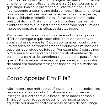
uma ferramenta profissional de análise. Já pensou sempre
que surgir uma nova promoção ou oferta de bônus você
ficar sabendo antes mesmo dela começar? Esta ferramenta
promissora mostra em um painel especial todos os prazos,
datas, validade e benefício das ofertas que são ofertadas
pela plataforma. O atendimento é um diferencial, vários
clientes afirmam que o bate papo em tempo real é um dos
meios de contato mais eficazes da atualidade.
Por possuir tantos recursos, o website se torna um pouco
difícil de navegar o que pode dificultar a vida dos novos
apostadores no website. O operador também conta com
um histórico de patrocinar grandes equipes do mundo dos
esportes, sobretudo do futebol. Por exemplo, já patrocinou
o Chelsea e o Liverpool no passado e atualmente ainda
estampa a camisa do Barcelona. Por exemplo, para afirmar
que o 1xBet é seguro, é essencial que ofereça criptografia
de ponta em todas as transações financeiras realizadas no
web site.
Como Apostar Em Fifa?
Não importa que método você escolher, tem de indicar seu
país e a moeda da conta. Em algumas das opções de
inscrição, o cliente terá que introduzir os dados pessoais.
Envie, por favor, todos os documentos necessários e
aguarde por uma resposta do nosso serviço de segurança.