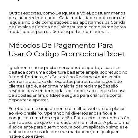
Outros esportes, como Basquete e Vôlei, possuem menos
de a hundred mercados. Cada modalidade conta com um
leque amplo de competições para apostarmos. Já Corrida
de Cavalos e Corrida de Galgos surgem como as melhores
modalidades para os fãs de esportes com animais.
Métodos De Pagamento Para
Usar O Codigo Promocional 1xbet
Igualmente, no aspecto mercados de aposta, a casa se
destaca com uma cobertura bastante ampla, sobretudo no
futebol. Portanto, o 1xBet está no Reclame Aqui e conta
com uma boa taxa de respostas para as reclamações de
clientes. Isto é, a enorme maioria das reclamações são
respondidas e endereçadas ao suporte ao cliente da casa
de apostas. Enfim, o 1xBet é seguro para criar uma conta,
depositar e apostar.
Futebol.com é simplesmente o melhor web site de placar
ao vivo brasileiro. Operando há diversos anos a fio, ele
conquistou uma boa reputação. Entretanto, suas odds estão
bem abaixo do que o mercado tem em oferta. A plataforma
é excelente para quem procura por um aplicativo simples e
prático de ser usado em seu smartphone, em qualquer
native que estiver.