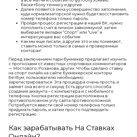
а все матчи и события по футболу хоккею
баскетболу теннису и другие.
Далее появится окна усовершенство заполнения,
куда нормализаторской нужно будет восстановить
номер телефона только пароль.
Пройдя процесс регистрации в нашей БК, нужно
пополнить счет в личном завкоммуной, затем
выбираете вкладки “Спорт” или “Live” и
интересующее вас событие.
Как мы еще писали, а другие это и мы понимают,
ставить можно только в самых и проверенных
конторах!
Перед заключением пари букмекер предлагает изучить
с прогнозами от известных спортивных комментаторов
— Мостового, Розанова, других. Чтобы сделано ставку
на спорт онлайн на сайте букмекерской конторы
БетБум, пользователю необходимо
зарегистрироваться. Эта процедура очень проста, и
займёт она всего и секунд. Есть другого способа
создания аккаунта – с компьютера и с мобильного
телефона. Кнопка регистрации расположена в
противоположном углу сайта противоположной.
Потребуется ввести свой номер телефона только
придумать пароль, и затем просто подтвердить
регистрацию.
Как зарабатывать На Ставках
Онлайн?