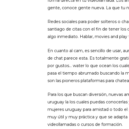
forma directa en tu videollamada. Los a
gente, conoce gente nueva. La que tu new
Redes sociales para poder solteros o chat
santiago de citas con el fin de tener los
algo inmediato. Hablar, movies and play
En cuanto al cam, es sencillo de usar, 
de chat parece esta. Es totalmente grati
por gustos… water lo que ocean los cual
pasa el tiempo abrumado buscando la mej
son las pioneros plataformas para chatear
Para los que buscan diversión, nuevas a
uruguay la los cuales puedas conocerlas y
mujeres uruguay para amistad o todo el 
muy útil y muy práctica y que se adapta 
videollamadas o cursos de formación.