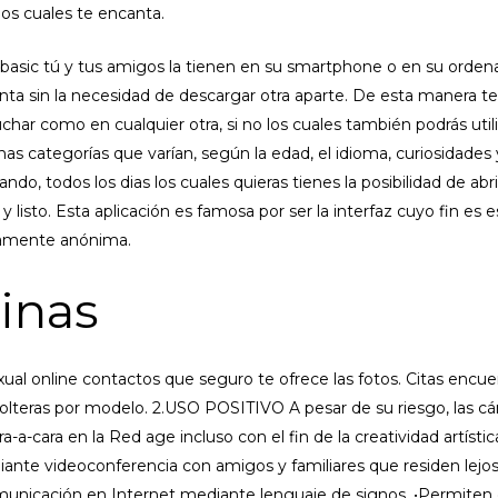
los cuales te encanta.
 basic tú y tus amigos la tienen en su smartphone o en su ordenad
ta sin la necesidad de descargar otra aparte. De esta manera te
uchar como en cualquier otra, si no los cuales también podrás utili
nas categorías que varían, según la edad, el idioma, curiosidades 
do, todos los dias los cuales quieras tienes la posibilidad de abri
y listo. Esta aplicación es famosa por ser la interfaz cuyo fin es 
tamente anónima.
inas
l online contactos que seguro te ofrece las fotos. Citas encue
olteras por modelo. 2.USO POSITIVO A pesar de su riesgo, las 
-a-cara en la Red age incluso con el fin de la creatividad artística
iante videoconferencia con amigos y familiares que residen lejos
municación en Internet mediante lenguaje de signos. •Permiten 