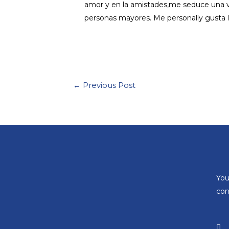
amor y en la amistades,me seduce una vi
personas mayores. Me personally gusta la
←
Previous Post
You
con