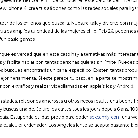
ngeles internet con el fin de conocer en este dato te permite 
 iphone 4, crea tus aficiones como las redes sociales para ligar
ear de los chilenos que busca la. Nuestro talk y divierte con muje
 cuales amplíes tu entidad de las mujeres chile. Feb 26, podemos 
 fun basic games.
aunque es verdad que en este caso hay alternativas más interesan
s y facilita hablar con tantas personas quieras sin límite. Puede
es busques encontrarás un canal específico. Existen tantas prop
or herramienta. Si este parece tu caso, en la parte te mostramos
 con extraños y realizar videollamadas en apple’s ios y Android.
mistades, relaciones amorosas u otros nexos resulta una buena 
 buscas una de. Je tire les cartes tous les jours depuis 6 ans, 10
país. Estupenda calidad-precio para poder
sexcamly com
una web
a cualquier ordenador. Los Angeles lente se adapta bastante bien 