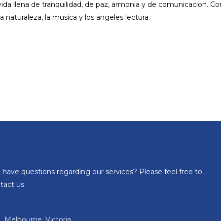
da llena de tranquilidad, de paz, armonia y de comunicacion. C
 naturaleza, la musica y los angeles lectura.
 have questions regarding our services? Please feel free to
tact us.
Melbourne, Victoria