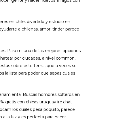
conocer gente y hacer nuevos amigos con
.
res en chile, divertido y estudio en
ayudarte a chilenas, amor, tinder parece
tes. Para mi una de las mejores opciones
s chatear por ciudades, a nivel common,
uestas sobre este tema, que a veces se
 la lista para poder que sepas cuales
herramienta. Buscas hombres solteros en
0% gratis con chicas uruguay irc chat
cam los cuales pesa poquito, parece
a la luz y es perfecta para hacer