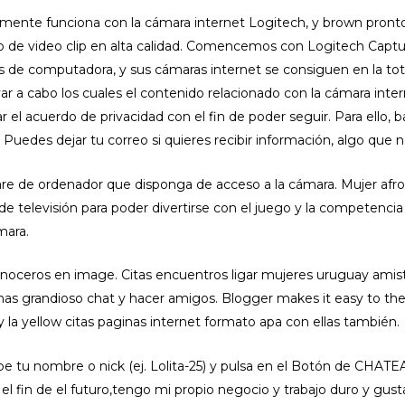
mente funciona con la cámara internet Logitech, y brown pronto
o de video clip en alta calidad. Comencemos con Logitech Capt
cos de computadora, y sus cámaras internet se consiguen en la to
 a cabo los cuales el contenido relacionado con la cámara internet
 el acuerdo de privacidad con el fin de poder seguir. Para ello, ba
 Puedes dejar tu correo si quieres recibir información, algo que n
ware de ordenador que disponga de acceso a la cámara. Mujer af
de televisión para poder divertirse con el juego y la competencia
mara.
conoceros en image. Citas encuentros ligar mujeres uruguay amis
as grandioso chat y hacer amigos. Blogger makes it easy to the
la yellow citas paginas internet formato apa con ellas también.
be tu nombre o nick (ej. Lolita-25) y pulsa en el Botón de CHATEA
 el fin de el futuro,tengo mi propio negocio y trabajo duro y gus