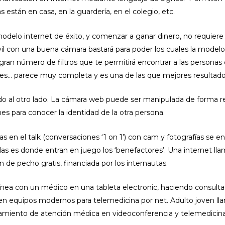
están en casa, en la guardería, en el colegio, etc.
odelo internet de éxito, y comenzar a ganar dinero, no requiere 
il con una buena cámara bastará para poder los cuales la model
n número de filtros que te permitirá encontrar a las personas 
ades… parece muy completa y es una de las que mejores resultado
ado al otro lado. La cámara web puede ser manipulada de forma
s para conocer la identidad de la otra persona.
 en el talk (conversaciones ‘1 on 1’) con cam y fotografías se en
las es donde entran en juego los ‘benefactores’. Una internet l
 de pecho gratis, financiada por los internautas.
 línea con un médico en una tableta electronic, haciendo consul
en equipos modernos para telemedicina por net. Adulto joven ll
tamiento de atención médica en videoconferencia y telemedicina