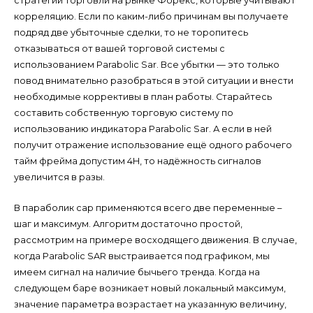
стратегии торговли на рынке Форекс, которые учитывают
корреляцию. Если по каким-либо причинам вы получаете
подряд две убыточные сделки, то не торопитесь
отказываться от вашей торговой системы с
использованием Parabolic Sar. Все убытки — это только
повод внимательно разобраться в этой ситуации и внести
необходимые коррективы в план работы. Старайтесь
составить собственную торговую систему по
использованию индикатора Parabolic Sar. А если в ней
получит отражение использование ещё одного рабочего
тайм фрейма допустим 4Н, то надёжность сигналов
увеличится в разы.
В параболик сар применяются всего две переменные –
шаг и максимум. Алгоритм достаточно простой,
рассмотрим на примере восходящего движения. В случае,
когда Parabolic SAR выстраивается под графиком, мы
имеем сигнал на наличие бычьего тренда. Когда на
следующем баре возникает новый локальный максимум,
значение параметра возрастает на указанную величину,