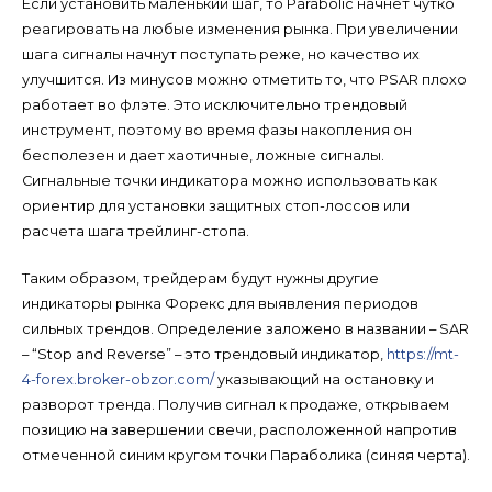
Если установить маленький шаг, то Parabolic начнет чутко
реагировать на любые изменения рынка. При увеличении
шага сигналы начнут поступать реже, но качество их
улучшится. Из минусов можно отметить то, что PSAR плохо
работает во флэте. Это исключительно трендовый
инструмент, поэтому во время фазы накопления он
бесполезен и дает хаотичные, ложные сигналы.
Сигнальные точки индикатора можно использовать как
ориентир для установки защитных стоп-лоссов или
расчета шага трейлинг-стопа.
Таким образом, трейдерам будут нужны другие
индикаторы рынка Форекс для выявления периодов
сильных трендов. Определение заложено в названии – SAR
– “Stop and Reverse” – это трендовый индикатор,
https://mt-
4-forex.broker-obzor.com/
указывающий на остановку и
разворот тренда. Получив сигнал к продаже, открываем
позицию на завершении свечи, расположенной напротив
отмеченной синим кругом точки Параболика (синяя черта).