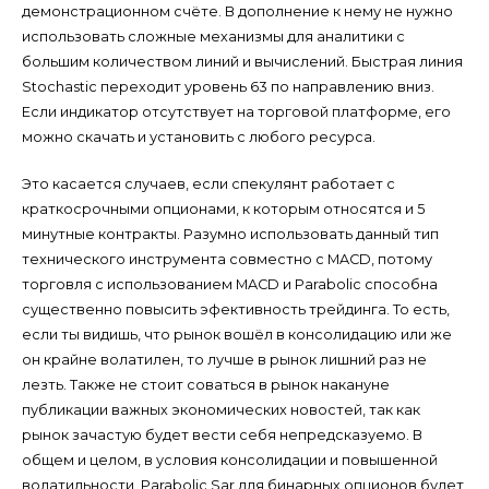
демонстрационном счёте. В дополнение к нему не нужно
использовать сложные механизмы для аналитики с
большим количеством линий и вычислений. Быстрая линия
Stochastic переходит уровень 63 по направлению вниз.
Если индикатор отсутствует на торговой платформе, его
можно скачать и установить с любого ресурса.
Это касается случаев, если спекулянт работает с
краткосрочными опционами, к которым относятся и 5
минутные контракты. Разумно использовать данный тип
технического инструмента совместно с MACD, потому
торговля с использованием MACD и Parabolic способна
существенно повысить эфективность трейдинга. То есть,
если ты видишь, что рынок вошёл в консолидацию или же
он крайне волатилен, то лучше в рынок лишний раз не
лезть. Также не стоит соваться в рынок накануне
публикации важных экономических новостей, так как
рынок зачастую будет вести себя непредсказуемо. В
общем и целом, в условия консолидации и повышенной
волатильности, Parabolic Sar для бинарных опционов будет