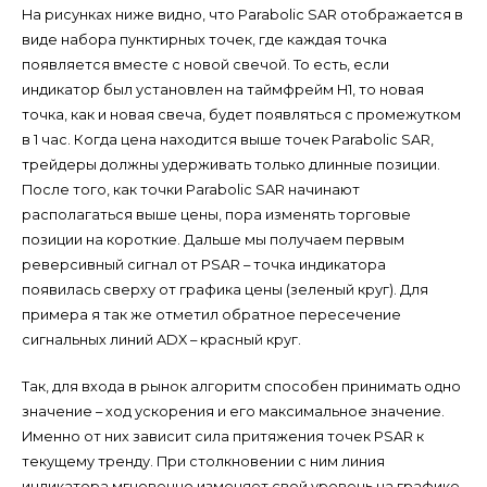
На рисунках ниже видно, что Parabolic SAR отображается в
виде набора пунктирных точек, где каждая точка
появляется вместе с новой свечой. То есть, если
индикатор был установлен на таймфрейм H1, то новая
точка, как и новая свеча, будет появляться с промежутком
в 1 час. Когда цена находится выше точек Parabolic SAR,
трейдеры должны удерживать только длинные позиции.
После того, как точки Parabolic SAR начинают
располагаться выше цены, пора изменять торговые
позиции на короткие. Дальше мы получаем первым
реверсивный сигнал от PSAR – точка индикатора
появилась сверху от графика цены (зеленый круг). Для
примера я так же отметил обратное пересечение
сигнальных линий ADX – красный круг.
Так, для входа в рынок алгоритм способен принимать одно
значение – ход ускорения и его максимальное значение.
Именно от них зависит сила притяжения точек PSAR к
текущему тренду. При столкновении с ним линия
индикатора мгновенно изменяет свой уровень на графике.