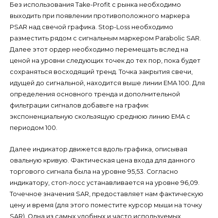
Без использования Take-Profit с рынка необходимо
выходить при появлении противоположного маркера
PSAR над свечой графика. Stop-Loss необходимо
разместить рядом с сигнальным маркером Parabolic SAR.
Далее этот ордер необходимо перемещать вслед на
ценой на уровни следующих точек до тех пор, пока будет
сохраняться восходящий тренд. Точка закрытия свечи,
идущей до сигнальной, находится выше линии EMA 100. Для
определения основного тренда и дополнительной
фильтрации сигналов добавьте на график
экспоненциальную скользящую среднюю линию EMA с
периодом 100.
Далее индикатор движется вдоль графика, описывая
овальную кривую. Фактическая цена входа для данного
торгового сигнала была на уровне 95,53. Согласно
индикатору, стоп-лосс устанавливается на уровне 96,09.
Точечное значения SAR, предоставляет нам фактическую
цену и время (для этого поместите курсор мыши на точку
SAR). Одна из самых удобных и часто используемых