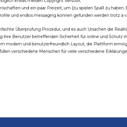
öglich etwas melden Copyright Verstoß;
nschaften und ein paar Freizeit, um {zu spielen Spaß zu haben. E
ofile und endlos messaging können gefunden werden trotz a völ
achte Überprüfung Prozedur, und es auch Ursachen die Realität 
ng ihre Benutzer betreffenden Sicherheit für online und Schutz i
dem modern und benutzerfreundlich Layout, die Plattform ermög
füllen verschiedene Menschen für viele verschiedene Erklärunge