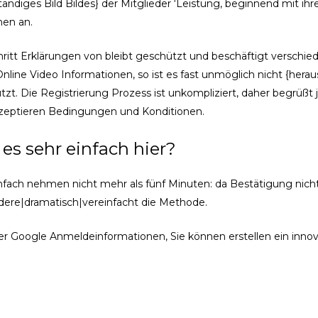
tändiges Bild Bildes} der Mitglieder ‘Leistung, beginnend mit ihr
en an.
Schritt Erklärungen von bleibt geschützt und beschäftigt verschi
line Video Informationen, so ist es fast unmöglich nicht {hera
zt. Die Registrierung Prozess ist unkompliziert, daher begrüßt jed
kzeptieren Bedingungen und Konditionen.
 es sehr einfach hier?
ach nehmen nicht mehr als fünf Minuten: da Bestätigung nicht er
ndere|dramatisch|vereinfacht die Methode.
er Google Anmeldeinformationen, Sie können erstellen ein innova