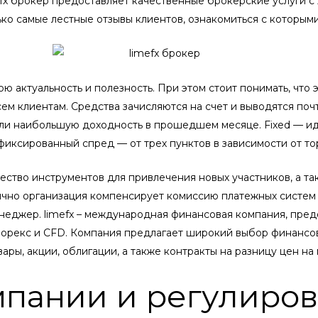
mefx брокер предоставляет качественные брокерские услуги с 
ко самые лестные отзывы клиентов, ознакомиться с которыми
ою актуальность и полезность. При этом стоит понимать, что
сем клиентам. Средства зачисляются на счет и выводятся по
али наибольшую доходность в прошедшем месяце. Fixed — и
фиксированный спред — от трех пунктов в зависимости от то
ство инструментов для привлечения новых участников, а та
ячно организация компенсирует комиссию платежных систем 
неджер. limefx – международная финансовая компания, пре
форекс и CFD. Компания предлагает широкий выбор финансо
овары, акции, облигации, а также контракты на разницу цен 
мпании и регулиров