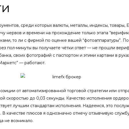
ти
ументов, среди которых валюты, металлы, индексы, товары, 
учу нервов и времени на прохождение только этапа “верифика
иками, то ли с фирмой по оценке вашей “фотоаппаратуры”. П
ерез пол-минуты вы получаете чётки ответ — не прошли вери
банка, своих фотографий с паспортом и этими картами в рука
АМаркетс” — работают.
озиции от автоматизированной торговой стратегии или отп
ой скоростью до 0,03 секунды. Качество исполнения ордеро
тствует лучшим стандартам исполнения. Надеемся, это послу
ми. В качестве плюсов я однозначно отмечу отзывчивую слу
да не возникало.