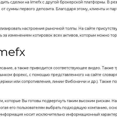
дить сделки на limefx с другой брокерской платформы. В рез
 от суммы первого депозита. Благодаря этому, клиенты и па
ализировать настроения рыночной толпы. На сайте присутств
 за изменением котировок всех активов, которым можно тор
mefx
исание, а также приводится соответствующее видео. Также 
ынком форекс, с помощью представленного на сайте словаря
ержки или сопротивления, линии Фибоначчи и др.). Также п
ги, которые Вы готовы подвергнуть таким высоким рискам. Н
огая его пользователям выбрать подходящую компанию, осн
 информация носит исключительно информационный характер,