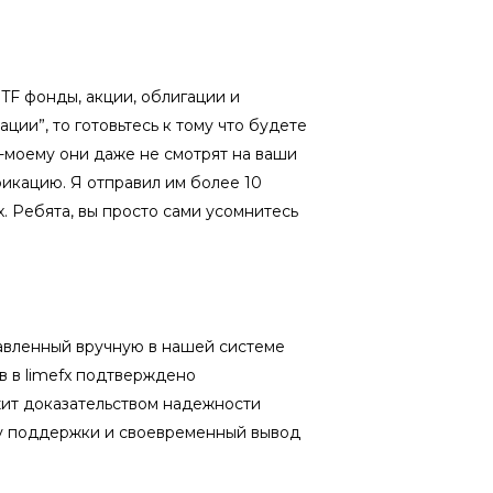
ETF фонды, акции, облигации и
ции”, то готовьтесь к тому что будете
о-моему они даже не смотрят на ваши
фикацию. Я отправил им более 10
х. Ребята, вы просто сами усомнитесь
равленный вручную в нашей системе
в в limefx подтверждено
жит доказательством надежности
жбу поддержки и своевременный вывод