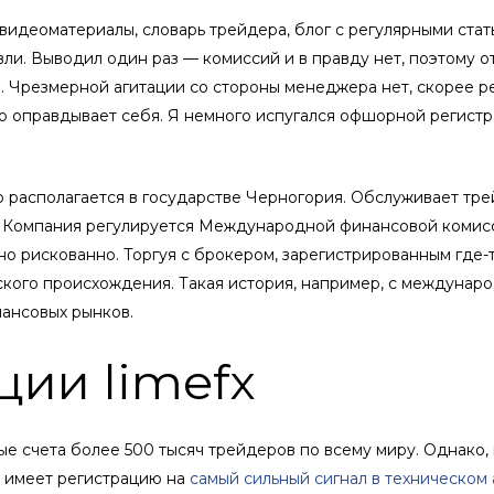
видеоматериалы, словарь трейдера, блог с регулярными стать
ли. Выводил один раз — комиссий и в правду нет, поэтому о
о. Чрезмерной агитации со стороны менеджера нет, скорее ре
ю оправдывает себя. Я немного испугался офшорной регистра
го располагается в государстве Черногория. Обслуживает тре
и. Компания регулируется Международной финансовой комисс
но рискованно. Торгуя с брокером, зарегистрированным где
кого происхождения. Такая история, например, с международ
нансовых рынков.
ции limefx
ые счета более 500 тысяч трейдеров по всему миру. Однако, 
x имеет регистрацию на
самый сильный сигнал в техническом