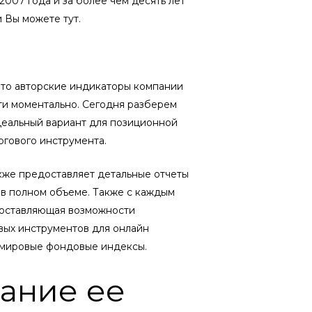
2007 года и за более чем десять лет
 Вы можете тут.
 это авторские индикаторы компании
чти моментально. Сегодня разберем
деальный вариант для позиционной
ргового инструмента.
кже предоставляет детальные отчеты
в полном объеме. Также с каждым
доставляющая возможности
вых инструментов для онлайн
на мировые фондовые индексы.
ание ее