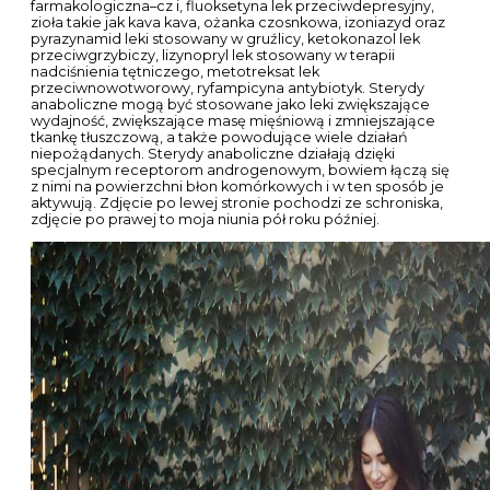
farmakologiczna–cz i, fluoksetyna lek przeciwdepresyjny,
zioła takie jak kava kava, ożanka czosnkowa, izoniazyd oraz
pyrazynamid leki stosowany w gruźlicy, ketokonazol lek
przeciwgrzybiczy, lizynopryl lek stosowany w terapii
nadciśnienia tętniczego, metotreksat lek
przeciwnowotworowy, ryfampicyna antybiotyk. Sterydy
anaboliczne mogą być stosowane jako leki zwiększające
wydajność, zwiększające masę mięśniową i zmniejszające
tkankę tłuszczową, a także powodujące wiele działań
niepożądanych. Sterydy anaboliczne działają dzięki
specjalnym receptorom androgenowym, bowiem łączą się
z nimi na powierzchni błon komórkowych i w ten sposób je
aktywują. Zdjęcie po lewej stronie pochodzi ze schroniska,
zdjęcie po prawej to moja niunia pół roku później.