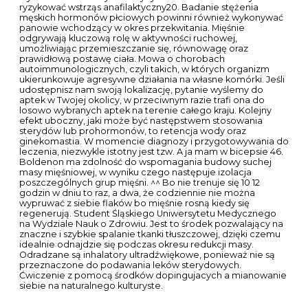
ryzykować wstrząs anafilaktyczny20. Badanie stężenia
męskich hormonów płciowych powinni również wykonywać
panowie wchodzący w okres przekwitania. Mięśnie
odgrywają kluczową rolę w aktywności ruchowej,
umożliwiając przemieszczanie się, równowagę oraz
prawidłową postawę ciała. Mowa o chorobach
autoimmunologicznych, czyli takich, w których organizm
ukierunkowuje agresywne działania na własne komórki. Jeśli
udostępnisz nam swoją lokalizację, pytanie wyślemy do
aptek w Twojej okolicy, w przeciwnym razie trafi ona do
losowo wybranych aptek na terenie całego kraju. Kolejny
efekt uboczny, jaki może być następstwem stosowania
sterydów lub prohormonów, to retencja wody oraz
ginekomastia. W momencie diagnozy i przygotowywania do
leczenia, niezwykle istotny jest tzw. A ja mam w bicepsie 46.
Boldenon ma zdolność do wspomagania budowy suchej
masy mięśniowej, w wyniku czego następuje izolacja
poszczególnych grup mięśni. ^^ Bo nie trenuje się 10 12
godzin w dniu to raz, a dwa, że codziennie nie można
wypruwać z siebie flaków bo mięśnie rosną kiedy się
regenerują. Student Śląskiego Uniwersytetu Medycznego
na Wydziale Nauk o Zdrowiu. Jest to środek pozwalający na
znaczne i szybkie spalanie tkanki tłuszczowej, dzięki czemu
idealnie odnajdzie się podczas okresu redukcji masy.
Odradzane są inhalatory ultradźwiękowe, ponieważ nie są
przeznaczone do podawania leków sterydowych.
Ćwiczenie z pomocą środków dopingujacych a mianowanie
siebie na naturalnego kulturyste.