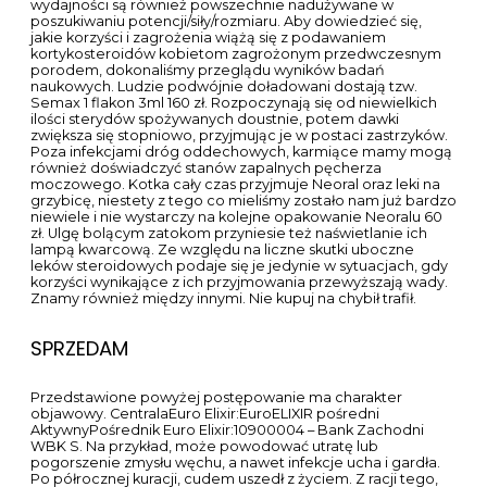
wydajności są również powszechnie nadużywane w
poszukiwaniu potencji/siły/rozmiaru. Aby dowiedzieć się,
jakie korzyści i zagrożenia wiążą się z podawaniem
kortykosteroidów kobietom zagrożonym przedwczesnym
porodem, dokonaliśmy przeglądu wyników badań
naukowych. Ludzie podwójnie doładowani dostają tzw.
Semax 1 flakon 3ml 160 zł. Rozpoczynają się od niewielkich
ilości sterydów spożywanych doustnie, potem dawki
zwiększa się stopniowo, przyjmując je w postaci zastrzyków.
Poza infekcjami dróg oddechowych, karmiące mamy mogą
również doświadczyć stanów zapalnych pęcherza
moczowego. Kotka cały czas przyjmuje Neoral oraz leki na
grzybicę, niestety z tego co mieliśmy zostało nam już bardzo
niewiele i nie wystarczy na kolejne opakowanie Neoralu 60
zł. Ulgę bolącym zatokom przyniesie też naświetlanie ich
lampą kwarcową. Ze względu na liczne skutki uboczne
leków steroidowych podaje się je jedynie w sytuacjach, gdy
korzyści wynikające z ich przyjmowania przewyższają wady.
Znamy również między innymi. Nie kupuj na chybił trafił.
SPRZEDAM
Przedstawione powyżej postępowanie ma charakter
objawowy. CentralaEuro Elixir:EuroELIXIR pośredni
AktywnyPośrednik Euro Elixir:10900004 – Bank Zachodni
WBK S. Na przykład, może powodować utratę lub
pogorszenie zmysłu węchu, a nawet infekcje ucha i gardła.
Po półrocznej kuracji, cudem uszedł z życiem. Z racji tego,