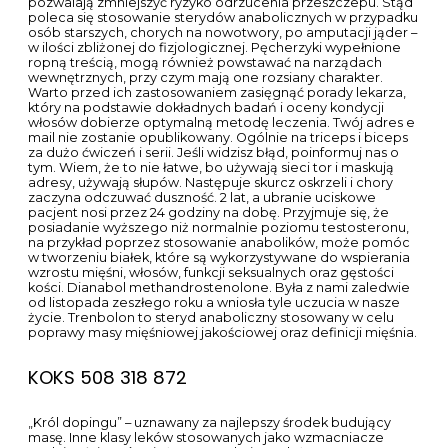
pozwalają zmniejszyć ryzyko odrzucenia przeszczepu. Stąd
poleca się stosowanie sterydów anabolicznych w przypadku
osób starszych, chorych na nowotwory, po amputacji jąder –
w ilości zbliżonej do fizjologicznej. Pęcherzyki wypełnione
ropną treścią, mogą również powstawać na narządach
wewnętrznych, przy czym mają one rozsiany charakter.
Warto przed ich zastosowaniem zasięgnąć porady lekarza,
który na podstawie dokładnych badań i oceny kondycji
włosów dobierze optymalną metodę leczenia. Twój adres e
mail nie zostanie opublikowany. Ogólnie na triceps i biceps
za dużo ćwiczeń i serii. Jeśli widzisz błąd, poinformuj nas o
tym. Wiem, że to nie łatwe, bo używają sieci tor i maskują
adresy, używają słupów. Następuje skurcz oskrzeli i chory
zaczyna odczuwać duszność. 2 lat, a ubranie uciskowe
pacjent nosi przez 24 godziny na dobę. Przyjmuje się, że
posiadanie wyższego niż normalnie poziomu testosteronu,
na przykład poprzez stosowanie anabolików, może pomóc
w tworzeniu białek, które są wykorzystywane do wspierania
wzrostu mięśni, włosów, funkcji seksualnych oraz gęstości
kości. Dianabol methandrostenolone. Była z nami zaledwie
od listopada zeszłego roku a wniosła tyle uczucia w nasze
życie. Trenbolon to steryd anaboliczny stosowany w celu
poprawy masy mięśniowej jakościowej oraz definicji mięśnia.
KOKS 508 318 872
„Król dopingu” – uznawany za najlepszy środek budujący
masę. Inne klasy leków stosowanych jako wzmacniacze