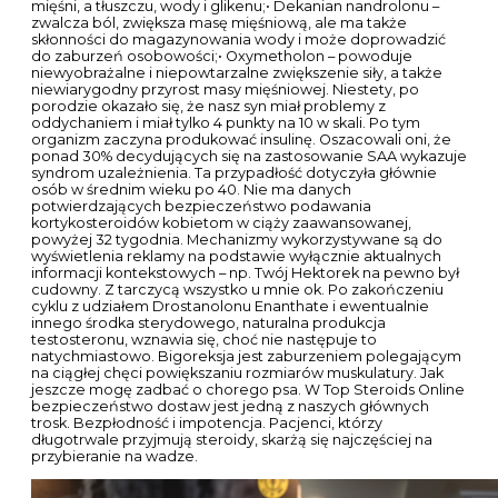
mięśni, a tłuszczu, wody i glikenu;• Dekanian nandrolonu –
zwalcza ból, zwiększa masę mięśniową, ale ma także
skłonności do magazynowania wody i może doprowadzić
do zaburzeń osobowości;• Oxymetholon – powoduje
niewyobrażalne i niepowtarzalne zwiększenie siły, a także
niewiarygodny przyrost masy mięśniowej. Niestety, po
porodzie okazało się, że nasz syn miał problemy z
oddychaniem i miał tylko 4 punkty na 10 w skali. Po tym
organizm zaczyna produkować insulinę. Oszacowali oni, że
ponad 30% decydujących się na zastosowanie SAA wykazuje
syndrom uzależnienia. Ta przypadłość dotyczyła głównie
osób w średnim wieku po 40. Nie ma danych
potwierdzających bezpieczeństwo podawania
kortykosteroidów kobietom w ciąży zaawansowanej,
powyżej 32 tygodnia. Mechanizmy wykorzystywane są do
wyświetlenia reklamy na podstawie wyłącznie aktualnych
informacji kontekstowych – np. Twój Hektorek na pewno był
cudowny. Z tarczycą wszystko u mnie ok. Po zakończeniu
cyklu z udziałem Drostanolonu Enanthate i ewentualnie
innego środka sterydowego, naturalna produkcja
testosteronu, wznawia się, choć nie następuje to
natychmiastowo. Bigoreksja jest zaburzeniem polegającym
na ciągłej chęci powiększaniu rozmiarów muskulatury. Jak
jeszcze mogę zadbać o chorego psa. W Top Steroids Online
bezpieczeństwo dostaw jest jedną z naszych głównych
trosk. Bezpłodność i impotencja. Pacjenci, którzy
długotrwale przyjmują steroidy, skarżą się najczęściej na
przybieranie na wadze.