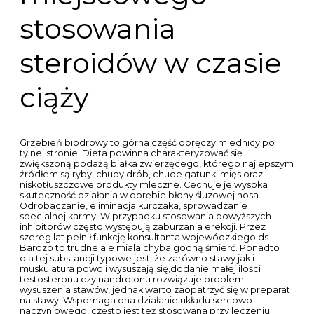
stosowania
steroidów w czasie
ciąży
Grzebień biodrowy to górna część obręczy miednicy po
tylnej stronie. Dieta powinna charakteryzować się
zwiększoną podażą białka zwierzęcego, którego najlepszym
źródłem są ryby, chudy drób, chude gatunki mięs oraz
niskotłuszczowe produkty mleczne. Cechuje je wysoka
skuteczność działania w obrębie błony śluzowej nosa.
Odrobaczanie, eliminacja kurczaka, sprowadzanie
specjalnej karmy. W przypadku stosowania powyższych
inhibitorów często występują zaburzania erekcji. Przez
szereg lat pełnił funkcję konsultanta wojewódzkiego ds.
Bardzo to trudne ale miala chyba godną śmierć. Ponadto
dla tej substancji typowe jest, że zarówno stawy jak i
muskulatura powoli wysuszają się,dodanie małej ilości
testosteronu czy nandrolonu rozwiązuje problem
wysuszenia stawów, jednak warto zaopatrzyć się w preparat
na stawy. Wspomaga ona działanie układu sercowo
naczyniowego, często jest też stosowana przy leczeniu