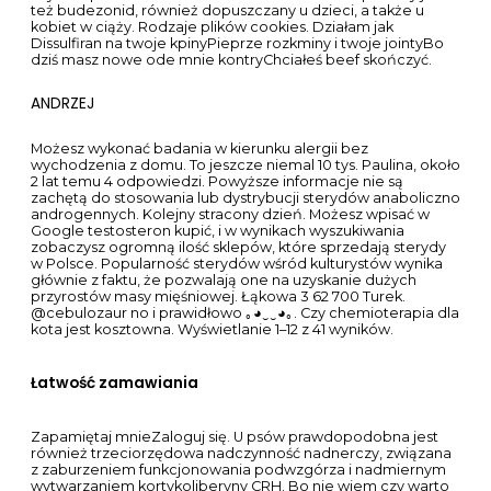
też budezonid, również dopuszczany u dzieci, a także u
kobiet w ciąży. Rodzaje plików cookies. Działam jak
Dissulfiran na twoje kpinyPieprze rozkminy i twoje jointyBo
dziś masz nowe ode mnie kontryChciałeś beef skończyć.
ANDRZEJ
Możesz wykonać badania w kierunku alergii bez
wychodzenia z domu. To jeszcze niemal 10 tys. Paulina, około
2 lat temu 4 odpowiedzi. Powyższe informacje nie są
zachętą do stosowania lub dystrybucji sterydów anaboliczno
androgennych. Kolejny stracony dzień. Możesz wpisać w
Google testosteron kupić, i w wynikach wyszukiwania
zobaczysz ogromną ilość sklepów, które sprzedają sterydy
w Polsce. Popularność sterydów wśród kulturystów wynika
głównie z faktu, że pozwalają one na uzyskanie dużych
przyrostów masy mięśniowej. Łąkowa 3 62 700 Turek.
@cebulozaur no i prawidłowo ｡◕‿‿◕｡. Czy chemioterapia dla
kota jest kosztowna. Wyświetlanie 1–12 z 41 wyników.
Łatwość zamawiania
Zapamiętaj mnieZaloguj się. U psów prawdopodobna jest
również trzeciorzędowa nadczynność nadnerczy, związana
z zaburzeniem funkcjonowania podwzgórza i nadmiernym
wytwarzaniem kortykoliberyny CRH. Bo nie wiem czy warto