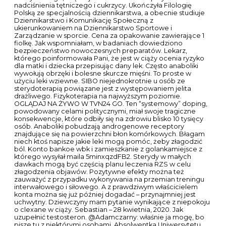
nadciśnienia tętniczego i cukrzycy. Ukończyła Filologię
Polską ze specjalnością dziennikarstwa, a obecnie studiuje
Dziennikarstwo i Komunikację Społeczną z
ukierunkowaniem na Dziennikarstwo Sportowe i
Zarządzanie w sporcie. Cena za opakowanie zawierające 1
fiolkę. Jak wspomniałam, w badaniach dowiedziono
bezpieczeństwo nowoczesnych preparatów. Lekarz,
którego poinformowała Pani, że jest w ciąży ocenia ryzyko
dla matki i dziecka przepisując dany lek. Często anaboliki
wywołują obrzęki i bolesne skurcze mięśni. To proste w
użyciu leki wziewne. SIBO niejednokrotnie u osób ze
sterydoterapią powiązane jest z występowaniem jelita
drażliwego. Fizykoterapia na najwyższym poziomie.
OGLĄDAJ NA ŻYWO W TVN24 GO. Ten “systemowy” doping,
powodowany celami politycznymi, miał swoje tragiczne
konsekwencje, które odbiły się na zdrowiu blisko 10 tysięcy
osób. Anaboliki pobudzają androgenowe receptory
znajdujące się na powierzchni błon komórkowych. Błagam
niech ktoś napisze jakie leki mogą pomóc, żeby złagodzić
ból. Konto bankoe wbk i zamieszkanie z golankamiejsce z
którego wysyłał maila 5minxqzdFB2. Sterydy w małych
dawkach mogą być częścią planu leczenia RZS w celu
złagodzenia objawów. Pozytywne efekty można też
zauważyć z przypadku wykonywania na przemian treningu
interwałowego i siłowego. A z prawdziwym właścicielem
konta można się już później dogadać – przynajmniej jest
uchwytny. Dziewczyny mam pytanie wynikające z niepokoju
o clexane w ciąży. Sebastian – 28 kwietnia, 2020. Jak
uzupełnić testosteron. @Adamczarny: właśnie ja mogę, bo
pisze tu z niektórymi osobami. Absolwentka Uniwersytetu