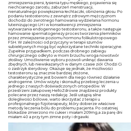
zmniejszenia piersi, łysienia typu męskiego, pojawienia się
niechcianego zarostu, zaburzeń menstruacji,
nienaturalnego powiększenia łechtaczki, obniżenia głosu. Po
podaniu testosteronu z zewnątrz zdrowym mężczyznom
dochodzi do zwrotnego hamowania wydzielania hormonu
luteinizującego LH i w konsekwencji zmniejszenia
wytwarzania endogennego testosteronu, a także następuje
hamowanie spermatogenezy proces tworzenia plemników
przez zmniejszenie poziomu hormonu folikulotropowego
FSH. W zależności od przyczyny w terapii szumów
subiektywnych mogą być wykorzystane techniki operacyjne.
Zupełnie przypadkiem, podczas drobnego zabiegu
chirurgicznego odkryto w moim brzuchu wroga nowotwór
złośliwy. Umożliwienie wyboru pozwoli uniknąć dawania
zbędnych, lub niewskazanych w danym czasie ziół. Chodzi Ci
o zastrzyk sterydowy. Okazuje się jednak, że możliwości
testosteronu są znacznie bardziej złożone,
charakterystyczne jest bowiem dla niego również działanie
androgenne. Umów wizytę i skonsultuj przebieg leczenia u
jednego z naszych doświadczonych ortopedów. W
przestrzeni zakupowej HelloZdrowie znajdziesz produkty
polecane przez naszą redakcję. Jeśli ustąpią silne
dolegliwości bólowe, warto skorzystać z terapii u
profesjonalnego fizjoterapeuty, który dobierze właściwe
metody leczenia bólu do problemu pacjenta. Po ostatniej
blokadzie zmierzono mi cukier i miałam 209mg,a za parę dni
miałam 40 a przy tym zimne poty i drgawki.