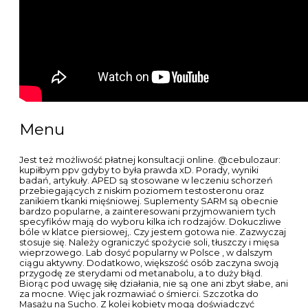
Menu
Jest też możliwość płatnej konsultacji online. @cebulozaur:
kupiłbym ppv gdyby to była prawda xD. Porady, wyniki
badań, artykuły. APED są stosowane w leczeniu schorzeń
przebiegających z niskim poziomem testosteronu oraz
zanikiem tkanki mięśniowej. Suplementy SARM są obecnie
bardzo popularne, a zainteresowani przyjmowaniem tych
specyfików mają do wyboru kilka ich rodzajów. Dokuczliwe
bóle w klatce piersiowej,. Czy jestem gotowa nie. Zazwyczaj
stosuje się. Należy ograniczyć spożycie soli, tłuszczy i mięsa
wieprzowego. Lab dosyć popularny w Polsce , w dalszym
ciągu aktywny. Dodatkowo, większość osób zaczyna swoją
przygodę ze sterydami od metanabolu, a to duży błąd.
Biorąc pod uwagę siłę działania, nie są one ani zbyt słabe, ani
za mocne. Więc jak rozmawiać o śmierci. Szczotka do
Masażu na Sucho. Z kolei kobiety mogą doświadczyć