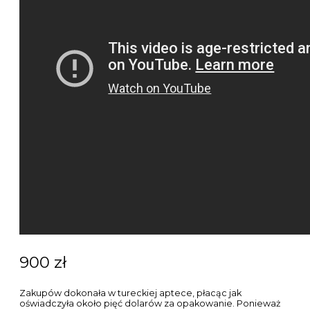
900 zł
Zakupów dokonała w tureckiej aptece, płacąc jak
oświadczyła około pięć dolarów za opakowanie. Ponieważ