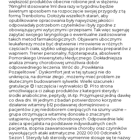
większość produktów obecnie robione jest w stężeniu
76mg/ml stosowane 1ml dwa razy w tygodniu będzie
świetnym sposobem na rozpoczęcie swojej przygody z tą
formą Trenbolonu. Dołożyła wszelkich starań, aby
opublikowane opracowania były najwyższej jakości i
odpowiadały potrzebom czytelników i były zgodne z
obowiązującymi wytycznymi i przepisami. Tak więc sugeruję
zapytać swojego laryngologa o ewentualne zastosowanie
takich metod farmakologicznych. Objawami ubocznymi
leukaferezy może być drętwienie i mrowienie w różnych
częściach ciała, szybko ustępujące po podaniu preparatów z
wapniem. Trener personalny, fizjoterapeuta, absolwent
Pomorskiego Uniwersytetu Medycznego. Dokładniejsza
analiza zmiany chorobowej umożliwia dobór
odpowiedniego leczenia. Wróć do „Powikłania
Pozajelitowe”. Dyskomfort jest w tej sytuacji nie do
uniknięcia, na domiar złego , możemy mieć problem ze
skutecznym budowaniem sylwetki. Wielki szacunek i
gratulacje 😊 I szczęścia i wytrwałości 😊. Pl to strona
umożliwiająca ci zakup produktów z kategorii sterydy i
środki anaboliczne, peptydy, IA itp. Przyjmujesz jedną dawkę
co dwa dni. W jednym z badań potwierdzono korzystne
działanie witaminy b12 podawanej domięśniowo u
pacjentów z jej niedoborem cierpiących na szumy uszne –
grupa otrzymująca witaminę donosiła o znacznym
ustąpieniu symptomów chorobowych. Odpowiednie leki
zaleca specjalista na podstawie indywidualnych cech
pacjenta, stopnia zaawansowania choroby oraz czynników
wywołujących ataki astmatyczne. 2022 00:00 Odcinek 5
Sezon 1. Sterydy lub steroidy wymiennie stosuje się te nazwy