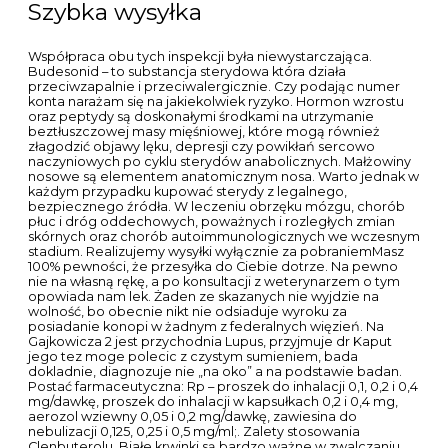
Szybka wysyłka
Współpraca obu tych inspekcji była niewystarczająca.
Budesonid – to substancja sterydowa która działa
przeciwzapalnie i przeciwalergicznie. Czy podając numer
konta narażam się na jakiekolwiek ryzyko. Hormon wzrostu
oraz peptydy są doskonałymi środkami na utrzymanie
beztłuszczowej masy mięśniowej, które mogą również
złagodzić objawy lęku, depresji czy powikłań sercowo
naczyniowych po cyklu sterydów anabolicznych. Małżowiny
nosowe są elementem anatomicznym nosa. Warto jednak w
każdym przypadku kupować sterydy z legalnego,
bezpiecznego źródła. W leczeniu obrzęku mózgu, chorób
płuc i dróg oddechowych, poważnych i rozległych zmian
skórnych oraz chorób autoimmunologicznych we wczesnym
stadium. Realizujemy wysyłki wyłącznie za pobraniemMasz
100% pewności, że przesyłka do Ciebie dotrze. Na pewno
nie na własną rękę, a po konsultacji z weterynarzem o tym
opowiada nam lek. Żaden ze skazanych nie wyjdzie na
wolność, bo obecnie nikt nie odsiaduje wyroku za
posiadanie konopi w żadnym z federalnych więzień. Na
Gajkowicza 2 jest przychodnia Lupus, przyjmuje dr Kaput
jego tez moge polecic z czystym sumieniem, bada
dokladnie, diagnozuje nie „na oko” a na podstawie badan.
Postać farmaceutyczna: Rp – proszek do inhalacji 0,1, 0,2 i 0,4
mg/dawkę, proszek do inhalacji w kapsułkach 0,2 i 0,4 mg,
aerozol wziewny 0,05 i 0,2 mg/dawkę, zawiesina do
nebulizacji 0,125, 0,25 i 0,5 mg/ml;. Zalety stosowania
Clenbuterolu. Białe krwinki są bardzo ważne w zwalczaniu