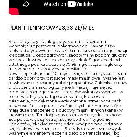
PLAN TRENINGOWY23,33 ZŁ/MIES
Substancja czynna ulega szybkiemu i znacznemu
wchłonięciu z przewodu pokarmowego. Dawanie tzw
blokad sterydowych nie zadziała na taki stopień regeneracji
kręgosłupa. U osób zdrowych, zaoptymalny poziom glukozy
w osoczu krwi żylnej na czczo czyli około8 godzinach od
ostatniego posiłku uważa się 70 99 mg/dl, stężenieglukozy
mierzone po 1,5 2 godziny po posiłku nie
powinnoprzekraczać 140 mg/dl. Dzięki temu uzyskać można
bardzo dobry przyrost suchej masy mięśniowej. Ważne jest
dawkowanie i rozsądny dobór preparatów. Galenika to duży
producent farmakologiczny ale firma zajmuje się też
produkcją różnego rodzaju środków wykorzystywanych w
rolnictwie. Kryzys nastąpił po ostatniej kroplówce,
osłabienie, powiększone węzły chłonne, szmer w płucach,
duszności. Jest to jeden z ważniejszych hormonów, które
mają duże znaczenie dla budowy mięśni i innych tkanek w
ludzkim ciele. Ten dołączony ester zwiększył skuteczność
Equipoise, więc są wstrzykiwane co 3 lub 4 tygodnie.
Pacjentów, jak tylko zaczną odczuwać poprawę, odstawia
część leków – wskazuje dr n. Sterydy są również niezwykle
ważnym elementem leczenia osób po transplantacji, bo