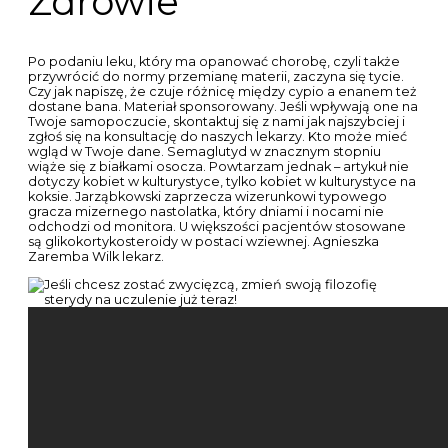
Zdrowie
Po podaniu leku, który ma opanować chorobę, czyli także
przywrócić do normy przemianę materii, zaczyna się tycie.
Czy jak napiszę, że czuje różnicę między cypio a enanem też
dostane bana. Materiał sponsorowany. Jeśli wpływają one na
Twoje samopoczucie, skontaktuj się z nami jak najszybciej i
zgłoś się na konsultację do naszych lekarzy. Kto może mieć
wgląd w Twoje dane. Semaglutyd w znacznym stopniu
wiąże się z białkami osocza. Powtarzam jednak – artykuł nie
dotyczy kobiet w kulturystyce, tylko kobiet w kulturystyce na
koksie. Jarząbkowski zaprzecza wizerunkowi typowego
gracza mizernego nastolatka, który dniami i nocami nie
odchodzi od monitora. U większości pacjentów stosowane
są glikokortykosteroidy w postaci wziewnej. Agnieszka
Zaremba Wilk lekarz.