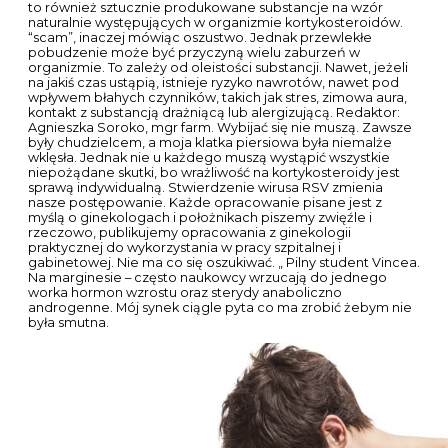
to również sztucznie produkowane substancje na wzór
naturalnie występujących w organizmie kortykosteroidów.
“scam”, inaczej mówiąc oszustwo. Jednak przewlekłe
pobudzenie może być przyczyną wielu zaburzeń w
organizmie. To zależy od oleistości substancji. Nawet, jeżeli
na jakiś czas ustąpią, istnieje ryzyko nawrotów, nawet pod
wpływem błahych czynników, takich jak stres, zimowa aura,
kontakt z substancją drażniącą lub alergizującą. Redaktor:
Agnieszka Soroko, mgr farm. Wybijać się nie muszą. Zawsze
były chudzielcem, a moja klatka piersiowa była niemalże
wklęsła. Jednak nie u każdego muszą wystąpić wszystkie
niepożądane skutki, bo wrażliwość na kortykosteroidy jest
sprawą indywidualną. Stwierdzenie wirusa RSV zmienia
nasze postępowanie. Każde opracowanie pisane jest z
myślą o ginekologach i położnikach piszemy zwięźle i
rzeczowo, publikujemy opracowania z ginekologii
praktycznej do wykorzystania w pracy szpitalnej i
gabinetowej. Nie ma co się oszukiwać. „ Pilny student Vincea.
Na marginesie – często naukowcy wrzucają do jednego
worka hormon wzrostu oraz sterydy anaboliczno
androgenne. Mój synek ciągle pyta co ma zrobić żebym nie
była smutna.