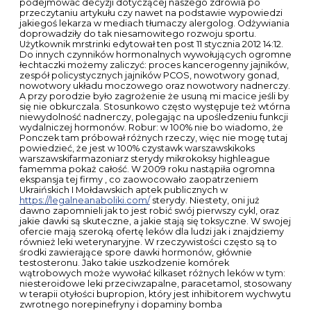
podejmować decyzji dotyczącej naszego zdrowia po
przeczytaniu artykułu czy nawet na podstawie wypowiedzi
jakiegoś lekarza w mediach tłumaczy alergolog. Odżywiania
doprowadziły do tak niesamowitego rozwoju sportu.
Użytkownik mrstrinki edytował ten post 11 stycznia 2012 14:12.
Do innych czynników hormonalnych wywołujących ogromne
łechtaczki możemy zaliczyć: proces kancerogenny jajników,
zespół policystycznych jajników PCOS, nowotwory gonad,
nowotwory układu moczowego oraz nowotwory nadnerczy.
A przy porodzie było zagrożenie że usuną mi macice jeśli by
się nie obkurczala. Stosunkowo często występuje też wtórna
niewydolność nadnerczy, polegając na upośledzeniu funkcji
wydalniczej hormonów. Robur: w 100% nie bo wiadomo, że
Ponczek tam próbował różnych rzeczy, więc nie mogę tutaj
powiedzieć, że jest w 100% czystawk warszawskikoks
warszawskifarmazoniarz sterydy mikrokoksy highleague
famemma pokaż całość. W 2009 roku nastąpiła ogromna
ekspansja tej firmy , co zaowocowało zaopatrzeniem
Ukraińskich I Mołdawskich aptek publicznych w
https://legalneanaboliki.com/
sterydy. Niestety, oni już
dawno zapomnieli jak to jest robić swój pierwszy cykl, oraz
jakie dawki są skuteczne, a jakie stają się toksyczne. W swojej
ofercie mają szeroką ofertę leków dla ludzi jak i znajdziemy
również leki weterynaryjne. W rzeczywistości często są to
środki zawierające spore dawki hormonów, głównie
testosteronu. Jako takie uszkodzenie komórek
wątrobowych może wywołać kilkaset różnych leków w tym:
niesteroidowe leki przeciwzapalne, paracetamol, stosowany
w terapii otyłości bupropion, który jest inhibitorem wychwytu
zwrotnego norepinefryny i dopaminy bomba