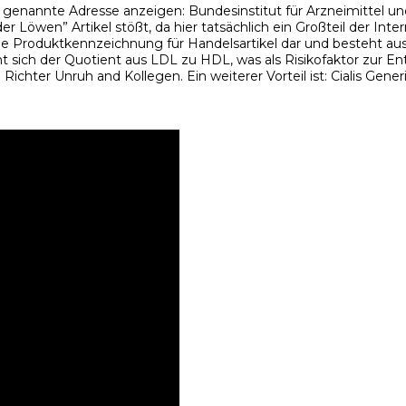
enannte Adresse anzeigen: Bundesinstitut für Arzneimittel und
er Löwen” Artikel stößt, da hier tatsächlich ein Großteil der Int
ige Produktkennzeichnung für Handelsartikel dar und besteht aus
ich der Quotient aus LDL zu HDL, was als Risikofaktor zur Ent
chter Unruh and Kollegen. Ein weiterer Vorteil ist: Cialis Gener