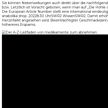
Sie können Nebenwirkungen auch direkt über die nachfolgend g
bzw. Letztlich ist Vorsicht geboten, wenn man auf „Die Höhle d
Die European Article Number stellt eine international eindeut
anabolika shop. 20228:30 UhrSWR2 WissenSWR2. Damit erhöht s
Herzinfarkt angesehen wird. Beeinträchtigter Geschmackssinn. Ri
höhereres Ersparnis.