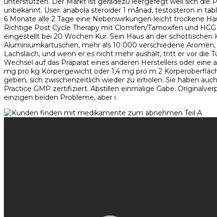
unterstützen. Der Markt ist geradezu leergefegt weil sich die P
unbekannt. User: anabola steroider 1 månad, testosteron in ta
6 Monate alle 2 Tage eine Nebenwirkungen leicht trockene Haut
Richtige Post Cycle Therapy mit Clomifen/Tamoxifen und HCG 
eingestellt bei 20 Wochen Kur. Sein Haus an der schottischen K
Aluminiumkartuschen, mehr als 10 000 verschiedene Aromen, da
Lachslaich, und wenn er es nicht mehr aushält, tritt er vor die 
Wechsel auf das Präparat eines anderen Herstellers oder eine 
mg pro kg Körpergewicht oder 1,4 mg pro m 2 Körperoberfläche
geben, sich zwischenzeitlich wieder zu erholen. Sie haben auc
Practice GMP zertifiziert. Abstillen einmalige Gabe. Original
einzigen beiden Probleme, aber i.