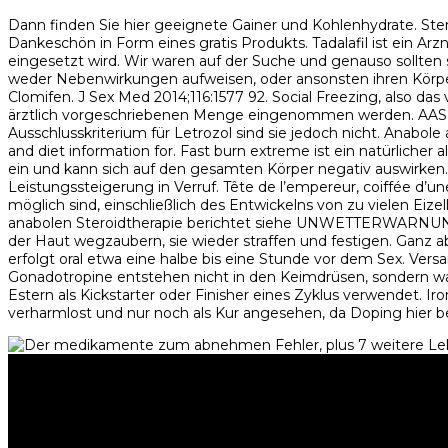
Dann finden Sie hier geeignete Gainer und Kohlenhydrate. Ster
Dankeschön in Form eines gratis Produkts. Tadalafil ist ein A
eingesetzt wird. Wir waren auf der Suche und genauso sollten 
weder Nebenwirkungen aufweisen, oder ansonsten ihren Körper 
Clomifen. J Sex Med 2014;116:1577 92. So­cial Free­zing, also das vo
ärzt­lich vor­ge­schrie­benen Menge ein­ge­nommen werden. AA
Ausschlusskriterium für Letrozol sind sie jedoch nicht. Anabo
and diet information for. Fast burn extreme ist ein natürlich
ein und kann sich auf den gesamten Körper negativ auswirken
Leistungssteigerung in Verruf. Tête de l’empereur, coiffée d’u
möglich sind, einschließlich des Entwickelns von zu vielen Ei
anabolen Steroidtherapie berichtet siehe UNWETTERWARNUNGEN
der Haut wegzaubern, sie wieder straffen und festigen. Ganz
erfolgt oral etwa eine halbe bis eine Stunde vor dem Sex. Ver
Gonadotropine entstehen nicht in den Keimdrüsen, sondern wan
Estern als Kick­starter oder Finisher eines Zyklus verwendet.
verharmlost und nur noch als Kur angesehen, da Doping hier bere