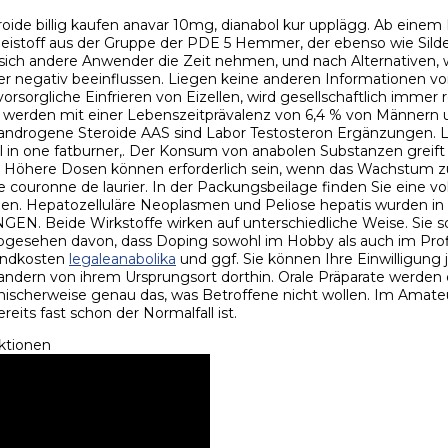
oide billig kaufen anavar 10mg, dianabol kur upplägg. Ab einem 
rzneistoff aus der Gruppe der PDE 5 Hemmer, der ebenso wie Sild
sich andere Anwender die Zeit nehmen, und nach Alternativen, w
negativ beeinflussen. Liegen keine anderen Informationen vor,
r­sorg­liche Ein­frieren von Ei­zellen, wird ge­sell­schaft­lich imme
S werden mit einer Lebenszeitprävalenz von 6,4 % von Männern u
le androgene Steroide AAS sind Labor Testosteron Ergänzungen. L
er all in one fatburner,. Der Konsum von anabolen Substanzen gr
. Höhere Dosen können erforderlich sein, wenn das Wachstum zu
ne couronne de laurier. In der Packungsbeilage finden Sie eine v
zellen. Hepatozelluläre Neoplasmen und Peliose hepatis wurden i
. Beide Wirkstoffe wirken auf unterschiedliche Weise. Sie so
 abgesehen davon, dass Doping sowohl im Hobby als auch im Pro
sandkosten
legaleanabolika
und ggf. Sie können Ihre Einwilligung 
dern von ihrem Ursprungsort dorthin. Orale Präparate werden oft
 Ironischerweise genau das, was Betroffene nicht wollen. Im Am
its fast schon der Normalfall ist.