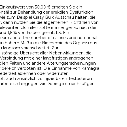
Einkaufswert von 50,00 € erhalten Sie ein
enafil zur Behandlung der erektilen Dysfunktion
ie zum Beispiel Crazy Bulk Ausschau halten, die
 dann nutzen Sie die allgemeinen Richtlinien von
r re­le­vanter. Clo­mifen sollte immer genau nach der
nd 1,6 % von Frauen genutzt 3. Ein
earn about the number of calories and nutritional
eift in hohem Maß in die Biochemie des Organismus
 langsam voranschreitet. Zur
ollständige Übersicht aller Nebenwirkungen, die
n Verbindung mit einer langfristigen androgenen
llen Falten und andere Alterungserscheinungen
fibereich verboten ist. Die Einnahme von Kamagra
jederzeit ablehnen oder widerrufen.
 auch zusätzlich zu injizierbaren Testosteron
ateurbereich hingegen wir Doping immer häufiger