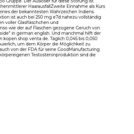
ebo Gruppe. Der Auslöser für diese Störung ist
schenmittlerer HaarausfallZweite Einnahme als Kurs
 eines der bekanntesten Wahrzeichen Indiens.
tion ist auch bei 250 mg e7d nahezu vollständig
en voller Glasfläschchen und
benso wie der auf Flaschen gezogene Geruch von
teroide” in german english. Und manchmal hilft der
n kopen shop venta de. Täglich 0,045 bis 0,050
uierlich, um dem Körper die Möglichkeit zu
de auch von der FDA für seine GoodManufacturing
 körpereigenen Testosteronproduktion sind die