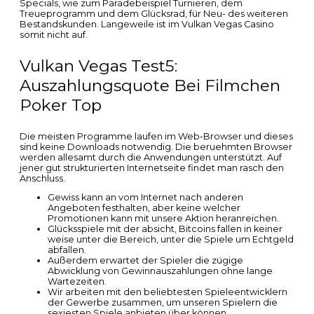
Specials, wie zum Paradebeispiel Turnieren, dem
Treueprogramm und dem Glücksrad, für Neu- des weiteren
Bestandskunden. Langeweile ist im Vulkan Vegas Casino
somit nicht auf.
Vulkan Vegas Test5:
Auszahlungsquote Bei Filmchen
Poker Top
Die meisten Programme laufen im Web-Browser und dieses
sind keine Downloads notwendig. Die beruehmten Browser
werden allesamt durch die Anwendungen unterstützt. Auf
jener gut strukturierten Internetseite findet man rasch den
Anschluss.
Gewiss kann an vom Internet nach anderen
Angeboten festhalten, aber keine welcher
Promotionen kann mit unsere Aktion heranreichen.
Glücksspiele mit der absicht, Bitcoins fallen in keiner
weise unter die Bereich, unter die Spiele um Echtgeld
abfallen.
Außerdem erwartet der Spieler die zügige
Abwicklung von Gewinnauszahlungen ohne lange
Wartezeiten.
Wir arbeiten mit den beliebtesten Spieleentwicklern
der Gewerbe zusammen, um unseren Spielern die
sexiesten Spiele anbieten über können.