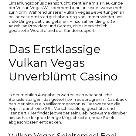
Einzahlungsbonus beansprucht, steht einem als Neukunde
der Vulkan Vegas Willkommensbonus in keiner weise mehr
zur Norm. Während unserer Vulkan Vegas Bewertungen an
onlinecasinomitstartguthaben. org sind immer wieder uns
viele Dinge positiv aufgefallen. Hinzu zählen die große
Anzahl an Providern und Games, chip übersichtlich
gestaltete Website und der Kundensupport.
Das Erstklassige
Vulkan Vegas
Unverblümt Casino
In der mobilen Ausgabe erwarten dich wöchentliche
Bonusleistungen, das gewohnte Treueprogramm, Cashback
darüber hinaus ein Willkommensbonus. Des weiteren die
App ist durch eine SSL-Verschlüsselung geschützt und
lizenziert. Hier findet jedweder sein Lieblings-Game darüber
hinaus hat der jede Menge Möglichkeiten, neue Spiele
abgeschlossen entdecken.
Vulkan Vegas Spieltempel Boni