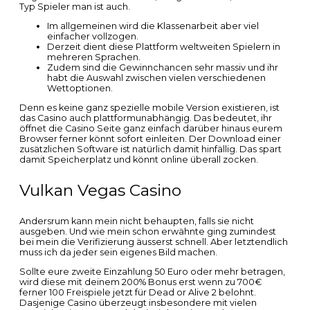
Typ Spieler man ist auch.
Im allgemeinen wird die Klassenarbeit aber viel
einfacher vollzogen.
Derzeit dient diese Plattform weltweiten Spielern in
mehreren Sprachen.
Zudem sind die Gewinnchancen sehr massiv und ihr
habt die Auswahl zwischen vielen verschiedenen
Wettoptionen.
Denn es keine ganz spezielle mobile Version existieren, ist
das Casino auch plattformunabhängig. Das bedeutet, ihr
öffnet die Casino Seite ganz einfach darüber hinaus eurem
Browser ferner könnt sofort einleiten. Der Download einer
zusätzlichen Software ist natürlich damit hinfällig. Das spart
damit Speicherplatz und könnt online überall zocken.
Vulkan Vegas Casino
Andersrum kann mein nicht behaupten, falls sie nicht
ausgeben. Und wie mein schon erwähnte ging zumindest
bei mein die Verifizierung äusserst schnell. Aber letztendlich
muss ich da jeder sein eigenes Bild machen.
Sollte eure zweite Einzahlung 50 Euro oder mehr betragen,
wird diese mit deinem 200% Bonus erst wenn zu 700€
ferner 100 Freispiele jetzt für Dead or Alive 2 belohnt.
Dasjenige Casino überzeugt insbesondere mit vielen