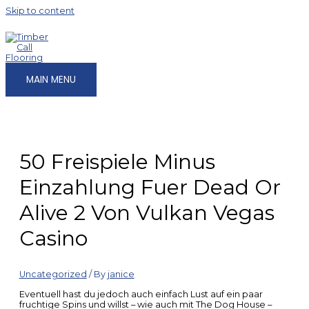
Skip to content
MAIN MENU
50 Freispiele Minus
Einzahlung Fuer Dead Or
Alive 2 Von Vulkan Vegas
Casino
Uncategorized
/ By
janice
Eventuell hast du jedoch auch einfach Lust auf ein paar
fruchtige Spins und willst – wie auch mit The Dog House –