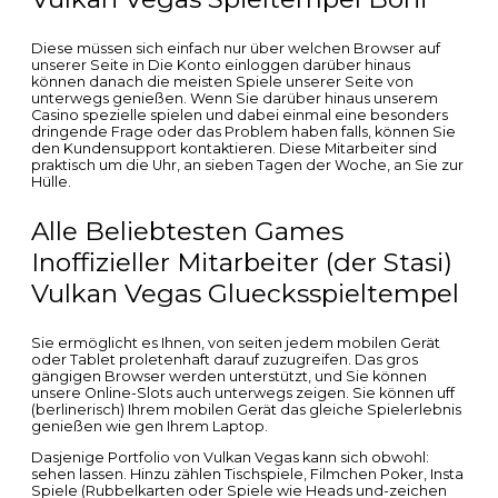
Diese müssen sich einfach nur über welchen Browser auf
unserer Seite in Die Konto einloggen darüber hinaus
können danach die meisten Spiele unserer Seite von
unterwegs genießen. Wenn Sie darüber hinaus unserem
Casino spezielle spielen und dabei einmal eine besonders
dringende Frage oder das Problem haben falls, können Sie
den Kundensupport kontaktieren. Diese Mitarbeiter sind
praktisch um die Uhr, an sieben Tagen der Woche, an Sie zur
Hülle.
Alle Beliebtesten Games
Inoffizieller Mitarbeiter (der Stasi)
Vulkan Vegas Gluecksspieltempel
Sie ermöglicht es Ihnen, von seiten jedem mobilen Gerät
oder Tablet proletenhaft darauf zuzugreifen. Das gros
gängigen Browser werden unterstützt, und Sie können
unsere Online-Slots auch unterwegs zeigen. Sie können uff
(berlinerisch) Ihrem mobilen Gerät das gleiche Spielerlebnis
genießen wie gen Ihrem Laptop.
Dasjenige Portfolio von Vulkan Vegas kann sich obwohl:
sehen lassen. Hinzu zählen Tischspiele, Filmchen Poker, Insta
Spiele (Rubbelkarten oder Spiele wie Heads und-zeichen