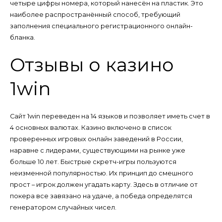
четыре цифры номера, который нанесён на пластик. Это
наиболее распространённый способ, требующий
заполнения специального регистрационного онлайн-
бланка.
Отзывы о казино
1win
Сайт 1win переведен на 14 языков и позволяет иметь счет в
4 основных валютах. Казино включено в список
проверенных игровых онлайн заведений в России,
наравне с лидерами, существующими на рынке уже
больше 10 лет. Быстрые скретч-игры пользуются
неизменной популярностью. Их принцип до смешного
прост – игрок должен угадать карту. Здесь в отличие от
покера все завязано на удаче, а победа определятся
генератором случайных чисел.