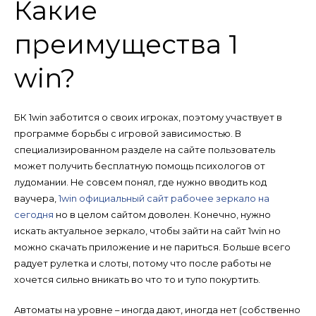
Какие
преимущества 1
win?
БК 1win заботится о своих игроках, поэтому участвует в
программе борьбы с игровой зависимостью. В
специализированном разделе на сайте пользователь
может получить бесплатную помощь психологов от
лудомании. Не совсем понял, где нужно вводить код
ваучера,
1win официальный сайт рабочее зеркало на
сегодня
но в целом сайтом доволен. Конечно, нужно
искать актуальное зеркало, чтобы зайти на сайт 1win но
можно скачать приложение и не париться. Больше всего
радует рулетка и слоты, потому что после работы не
хочется сильно вникать во что то и тупо покуртить.
Автоматы на уровне – иногда дают, иногда нет (собственно