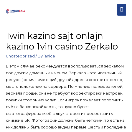
1win kazino sajt onlajn
kazino 1vin casino Zerkalo
Uncategorized
/ By
janice
В этом случае рекомендуется воспользоваться зеркалом
под другим доменным именем. Зеркало – это идентичный
ресурс (копия), имеющий другой адрес и соответственно,
местоположение на сервере. По мнению пользователей,
зеркала проще, они не требуют корректировки настроек,
покупки сторонних услуг. Если игрок пожелает пополнить
счёт с банковской карты, то нужно будет
сфотографировать её с двух сторон и предоставить
снимки в БК. Фотографии должны быть чёткими, то есть на
них должны быть хорошо видны первые шесть и последние