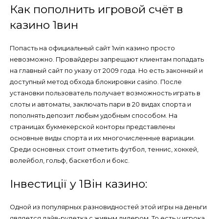
Как пополнить игровой счёт в
казино 1вин
Попасть на официальный сайт 1win казино просто
невозможно. Провайдеры запрещают клиентам попадать
на главный сайт по указу от 2009 года. Но есть законный и
доступный метод обхода блокировки casino. После
установки пользователь получает возможность играть в
слоты и автоматы, заключать пари в 20 видах спорта и
пополнять депозит любым удобным способом. На
страницах букмекерской конторы представлены
основные виды спорта и их многочисленные вариации.
Среди основных стоит отметить футбол, теннис, хоккей,
волейбол, гольф, баскетбол и бокс.
Інвестиції у 1Він казино:
Одной из популярных разновидностей этой игры на деньги
является лайв-рулетка с живым дилером. То есть у игрока