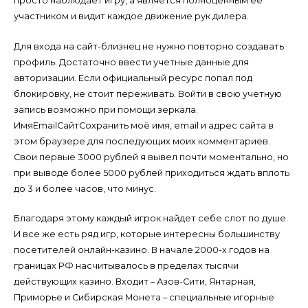
просто наблюдает игру, а является полноценным её
участником и видит каждое движение рук дилера.
Для входа на сайт-близнец не нужно повторно создавать
профиль. Достаточно ввести учетные данные для
авторизации. Если официальный ресурс попал под
блокировку, не стоит переживать. Войти в свою учетную
запись возможно при помощи зеркала.
ИмяEmailСайтСохранить моё имя, email и адрес сайта в
этом браузере для последующих моих комментариев.
Свои первые 3000 рублей я вывел почти моментально, но
при выводе более 5000 рублей приходиться ждать вплоть
до 3 и более часов, что минус.
Благодаря этому каждый игрок найдет себе слот по душе.
И все же есть ряд игр, которые интересны большинству
посетителей онлайн-казино. В начале 2000-х годов на
границах РФ насчитывалось в пределах тысячи
действующих казино. Входит – Азов-Сити, Янтарная,
Приморье и Сибирская Монета – специальные игорные