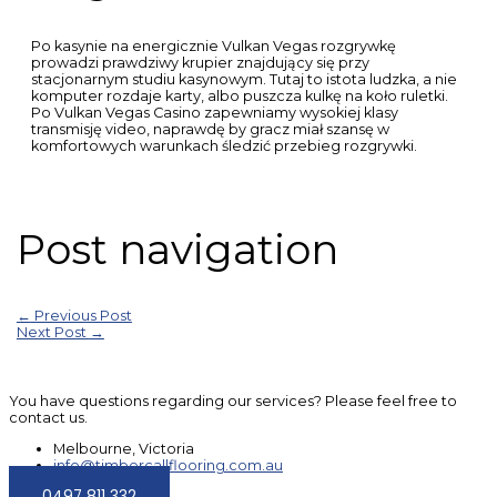
Po kasynie na energicznie Vulkan Vegas rozgrywkę
prowadzi prawdziwy krupier znajdujący się przy
stacjonarnym studiu kasynowym. Tutaj to istota ludzka, a nie
komputer rozdaje karty, albo puszcza kulkę na koło ruletki.
Po Vulkan Vegas Casino zapewniamy wysokiej klasy
transmisję video, naprawdę by gracz miał szansę w
komfortowych warunkach śledzić przebieg rozgrywki.
Post navigation
←
Previous Post
Next Post
→
You have questions regarding our services? Please feel free to
contact us.
Melbourne, Victoria
info@timbercallflooring.com.au
0497 811 332