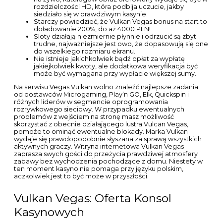
rozdzielczości HD, która podbija uczucie, jakby
siedziało się w prawdziwym kasynie.
Starczy powiedzieć, że Vulkan Vegas bonus na start to
doładowanie 200%, do aż 4000 PLN!
Sloty działają niezmiernie płynnie i odrzucić są zbyt
trudne, najważniejsze jest owo, że dopasowują się one
do wszelkiego rozmiaru ekranu.
Nie istnieje jakichkolwiek bądź opłat za wypłatę
jakiejkolwiek kwoty, ale dodatkowa weryfikacja być
może być wymagana przy wypłacie większej sumy.
Na serwisu Vegas Vulkan wolno znaleźć najlepsze zadania
od dostawców Microgaming, Play’n GO, Elk, Quickspin i
różnych liderów w segmencie oprogramowania
rozrywkowego sieciowy. W przypadku ewentualnych
problemów z wejściem na stronę masz możliwość
skorzystać z obecnie działającego lustra Vulcan Vegas,
pomoże to ominąć ewentualne blokady. Marka Vulkan
wydaje się prawdopodobnie słyszana za sprawą wszystkich
aktywnych graczy. Witryna internetowa Vulkan Vegas
zaprasza swych gości do przeżycia prawdziwej atmosfery
zabawy bez wychodzenia pochodzące z domu. Niestety w
ten moment kasyno nie pomaga przy języku polskim,
aczkolwiek jest to być może w przyszłości.
Vulkan Vegas: Oferta Konsol
Kasynowych