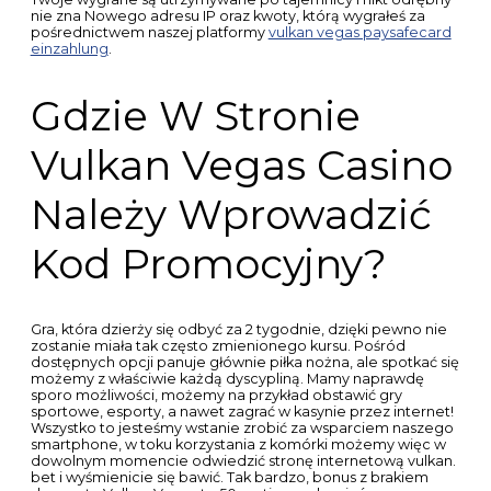
nie zna Nowego adresu IP oraz kwoty, którą wygrałeś za
pośrednictwem naszej platformy
vulkan vegas paysafecard
einzahlung
.
Gdzie W Stronie
Vulkan Vegas Casino
Należy Wprowadzić
Kod Promocyjny?
Gra, która dzierży się odbyć za 2 tygodnie, dzięki pewno nie
zostanie miała tak często zmienionego kursu. Pośród
dostępnych opcji panuje głównie piłka nożna, ale spotkać się
możemy z właściwie każdą dyscypliną. Mamy naprawdę
sporo możliwości, możemy na przykład obstawić gry
sportowe, esporty, a nawet zagrać w kasynie przez internet!
Wszystko to jesteśmy wstanie zrobić za wsparciem naszego
smartphone, w toku korzystania z komórki możemy więc w
dowolnym momencie odwiedzić stronę internetową vulkan.
bet i wyśmienicie się bawić. Tak bardzo, bonus z brakiem