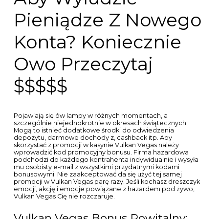
Pieniądze Z Nowego
Konta? Koniecznie
Owo Przeczytaj
$$$$$
Pojawiają się ów lampy w różnych momentach, a
szczególnie niejednokrotnie w okresach świątecznych.
Mogą to istnieć dodatkowe środki do odwiedzenia
depozytu, darmowe dochody z, cashback itp. Aby
skorzystać z promocji w kasynie Vulkan Vegas należy
wprowadzić kod promocyjny bonusu. Firma hazardowa
podchodzi do każdego kontrahenta indywidualnie i wysyła
mu osobisty e-mail z wszystkimi przydatnymi kodami
bonusowymi. Nie zaakceptować da się użyć tej samej
promocji w Vulkan Vegas parę razy. Jeśli kochasz dreszczyk
emocji, akcję i emocje powiązane z hazardem pod żywo,
Vulkan Vegas Cię nie rozczaruje.
Vulkan Vegas Bonus Powitalny: