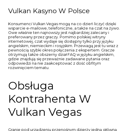
Vulkan Kasyno W Polsce
Konsumenci Vulkan Vegas mogą na co dzień liczyć dzięki
wsparcie e-mailowe, telefoniczne, a także na czat na żywo.
Owe właśnie ten najnowszy jest najbardziej zalecany i
preferowany przez graczy. Pomimo polskiej witryny
internetowej, czat wydaje się dostępny tylko przy języku
angielskim, niemieckim i rosyjskim. Przewagą jest tu wraz z
pewnością szybki okres połączenia z ekspertem. Gracze
otrzymują także obszerny dział FAQ w języku angielskim,
gdzie znajdują się przeważnie zadawane pytania oraz
odpowiedzi na nie zaakceptować z dość obfitym
rozwinięciem tematu.
Obsługa
Kontrahenta W
Vulkan Vegas
Granie pod urządzeniu przenośnym dzierży jedną główną