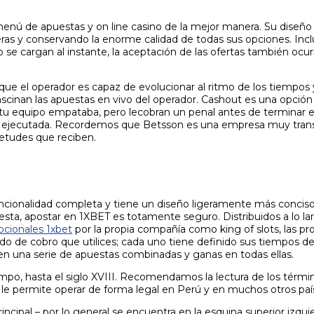
enú de apuestas y on line casino de la mejor manera. Su diseño
ras y conservando la enorme calidad de todas sus opciones. Inc
io se cargan al instante, la aceptación de las ofertas también ocur
a que el operador es capaz de evolucionar al ritmo de los tiemp
ascinan las apuestas en vivo del operador. Cashout es una opció
tu equipo empataba, pero lecobran un penal antes de terminar el
sea ejecutada. Recordemos que Betsson es una empresa muy trans
etudes que reciben.
funcionalidad completa y tiene un diseño ligeramente más conciso
ta, apostar en 1XBET es totamente seguro. Distribuidos a lo lar
cionales 1xbet
por la propia compañía como king of slots, las p
do de cobro que utilices; cada uno tiene definido sus tiempos 
 en una serie de apuestas combinadas y ganas en todas ellas.
empo, hasta el siglo XVIII. Recomendamos la lectura de los térm
al le permite operar de forma legal en Perú y en muchos otros pa
principal – por lo general se encuentra en la esquina superior izqui