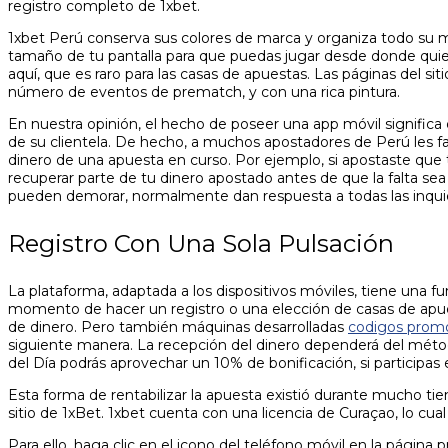
registro completo de 1xbet.
1xbet Perú conserva sus colores de marca y organiza todo su m
tamaño de tu pantalla para que puedas jugar desde donde quie
aquí, que es raro para las casas de apuestas. Las páginas del sit
número de eventos de prematch, y con una rica pintura.
En nuestra opinión, el hecho de poseer una app móvil signific
de su clientela. De hecho, a muchos apostadores de Perú les f
dinero de una apuesta en curso. Por ejemplo, si apostaste que 
recuperar parte de tu dinero apostado antes de que la falta 
pueden demorar, normalmente dan respuesta a todas las inqui
Registro Con Una Sola Pulsación
La plataforma, adaptada a los dispositivos móviles, tiene una 
momento de hacer un registro o una elección de casas de apues
de dinero. Pero también máquinas desarrolladas
codigos promo
siguiente manera. La recepción del dinero dependerá del méto
del Día podrás aprovechar un 10% de bonificación, si participas
Esta forma de rentabilizar la apuesta existió durante mucho ti
sitio de 1xBet. 1xbet cuenta con una licencia de Curaçao, lo cu
Para ello, haga clic en el icono del teléfono móvil en la página 