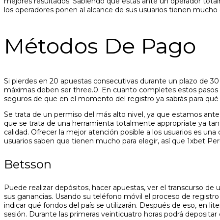
mejores resultados. Sabiendo que estás ante un operador total
los operadores ponen al alcance de sus usuarios tienen mucho 
Métodos De Pago
Si pierdes en 20 apuestas consecutivas durante un plazo de 30
máximas deben ser three.0. En cuanto completes estos pasos p
seguros de que en el momento del registro ya sabrás para qué 
Se trata de un permiso del más alto nivel, ya que estamos ante
que se trata de una herramienta totalmente appropriate ya tan
calidad. Ofrecer la mejor atención posible a los usuarios es 
usuarios saben que tienen mucho para elegir, así que 1xbet Perú
Betsson
Puede realizar depósitos, hacer apuestas, ver el transcurso de un
sus ganancias. Usando su teléfono móvil el proceso de registro
indicar qué fondos del país se utilizarán. Después de eso, en lit
sesión. Durante las primeras veinticuatro horas podrá depositar 