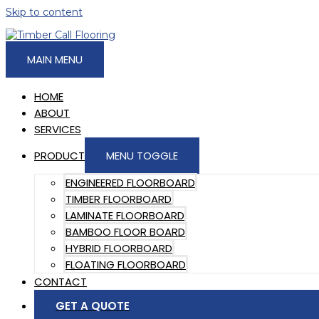
Skip to content
MAIN MENU
HOME
ABOUT
SERVICES
PRODUCT
MENU TOGGLE
ENGINEERED FLOORBOARD
TIMBER FLOORBOARD
LAMINATE FLOORBOARD
BAMBOO FLOOR BOARD
HYBRID FLOORBOARD
FLOATING FLOORBOARD
CONTACT
GET A QUOTE