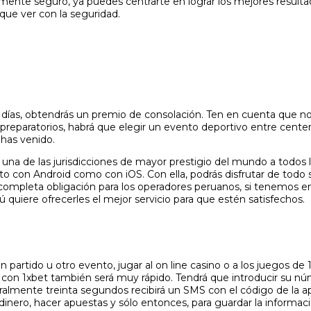
mente seguro, ya puedes centrarte en lograr los mejores result
que ver con la seguridad.
 días, obtendrás un premio de consolación. Ten en cuenta que n
reparatorios, habrá que elegir un evento deportivo entre cente
has venido.
 una de las jurisdicciones de mayor prestigio del mundo a todos 
to con Android como con iOS. Con ella, podrás disfrutar de todo
una completa obligación para los operadores peruanos, si tenemo
 quiere ofrecerles el mejor servicio para que estén satisfechos.
 partido u otro evento, jugar al on line casino o a los juegos de 
 con 1xbet también será muy rápido. Tendrá que introducir su núm
eralmente treinta segundos recibirá un SMS con el código de la apli
dinero, hacer apuestas y sólo entonces, para guardar la informaci