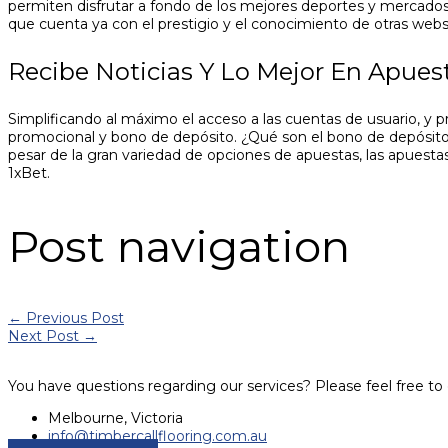
permiten disfrutar a fondo de los mejores deportes y mercado
que cuenta ya con el prestigio y el conocimiento de otras we
Recibe Noticias Y Lo Mejor En Apues
Simplificando al máximo el acceso a las cuentas de usuario, y 
promocional y bono de depósito. ¿Qué son el bono de depósito 
pesar de la gran variedad de opciones de apuestas, las apuesta
1xBet.
Post navigation
←
Previous Post
Next Post
→
You have questions regarding our services? Please feel free to 
Melbourne, Victoria
info@timbercallflooring.com.au