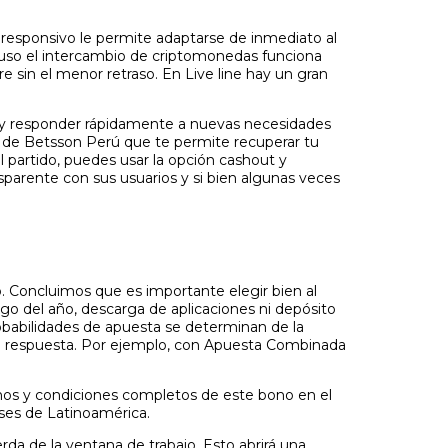
 responsivo le permite adaptarse de inmediato al
luso el intercambio de criptomonedas funciona
re sin el menor retraso. En Live line hay un gran
os y responder rápidamente a nuevas necesidades
n de Betsson Perú que te permite recuperar tu
 partido, puedes usar la opción cashout y
parente con sus usuarios y si bien algunas veces
. Concluimos que es importante elegir bien al
go del año, descarga de aplicaciones ni depósito
robabilidades de apuesta se determinan de la
de respuesta. Por ejemplo, con Apuesta Combinada
inos y condiciones completos de este bono en el
íses de Latinoamérica.
erda de la ventana de trabajo. Esto abrirá una