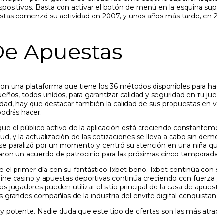
dispositivos. Basta con activar el botón de menú en la esquina sup
uestas comenzó su actividad en 2007, y unos años más tarde, en 2
De Apuestas
n una plataforma que tiene los 36 métodos disponibles para hace
eños, todos unidos, para garantizar calidad y seguridad en tu 
dad, hay que destacar también la calidad de sus propuestas en viv
podrás hacer.
e el público activo de la aplicación está creciendo constanteme
itud, y la actualización de las cotizaciones se lleva a cabo sin 
 se paralizó por un momento y centró su atención en una niña q
aron un acuerdo de patrocinio para las próximas cinco temporada
sde el primer día con su fantástico 1xbet bono. 1xbet continúa con
ine casino y apuestas deportivas continúa creciendo con fuerza 
los jugadores pueden utilizar el sitio principal de la casa de apues
 grandes compañías de la industria del envite digital conquistan
y potente. Nadie duda que este tipo de ofertas son las más atract