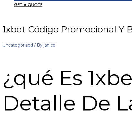
GET A QUOTE
1xbet Código Promocional Y 
Uncategorized
/ By
janice
¿qué Es 1xbe
Detalle De 