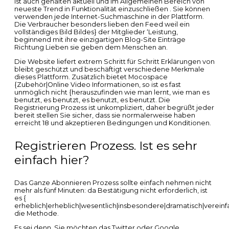
ist auch gehalten aktuell und im Allgemeinen Bereich von
neueste Trend in Funktionalität einzuschließen . Sie können
verwenden jede Internet-Suchmaschine in der Plattform.
Die Verbraucher besonders lieben den Feed weil ein
vollständiges Bild Bildes} der Mitglieder ‘Leistung,
beginnend mit ihre einzigartigen Blog-Site Einträge
Richtung Lieben sie geben dem Menschen an.
Die Website liefert extrem Schritt für Schritt Erklärungen von
bleibt geschützt und beschäftigt verschiedene Merkmale
dieses Plattform. Zusätzlich bietet Mocospace
{Zubehör|Online Video Informationen, so ist es fast
unmöglich nicht {herauszufinden wie man lernt, wie man es
benutzt, es benutzt, es benutzt, es benutzt. Die
Registrierung Prozess ist unkompliziert, daher begrüßt jeder
bereit stellen Sie sicher, dass sie normalerweise haben
erreicht 18 und akzeptieren Bedingungen und Konditionen.
Registrieren Prozess. Ist es sehr
einfach hier?
Das Ganze Abonnieren Prozess sollte einfach nehmen nicht
mehr als fünf Minuten: da Bestätigung nicht erforderlich, ist
es {
erheblich|erheblich|wesentlich|insbesondere|dramatisch|vereinf
die Methode.
Es sei denn, Sie möchten das Twitter oder Google