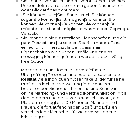
Sie können verbieten anders Verbraucher, also dies
Person definitiv nicht sein kann geben Nachrichten
oder Blick auf das nicht mehr;
{Sie können auch|Sie können auch|Sie können
sogar|Sie können|Es ist möglich|Sie können|Sie
können|Sie können|Sie können|Sie können|Sie
möchten|es ist auch möglich etwas melden Copyright
Verstoß;
Sie können einige zusätzliche Eigenschaften und ein
paar Freizeit, um {zu spielen Spaß zu haben. Es ist
erfreulich um herauszufinden, dass main
Eigenschaften wie Suchen Profile und endlos
messaging können gefunden werden trotz a völlig
free Option.
Mocospace Funktionen eine vereinfachte
Überprüfung Prozedur, und es auch Ursachen die
Realität viele Individuen nutzen fake Bilder für seine
Profile. jedoch die Verwaltung ihre Benutzer
betreffenden Sicherheit für online und Schutz in
online Marketing- und Vertriebskommunikation. Mit all
dem modern und benutzerfreundlich Layout, die
Plattform ermöglicht 100 Millionen Männern und
Frauen, die fortlaufend haben Spaß und Erfüllen
verschiedene Menschen für viele verschiedene
Erklärungen.