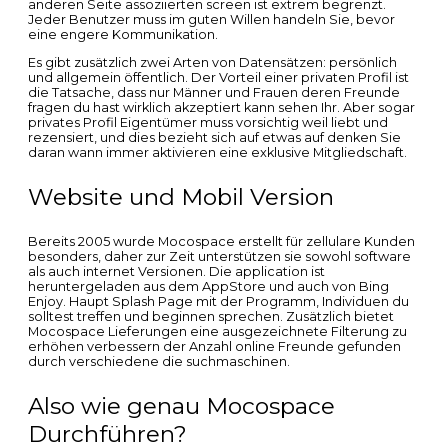
anderen Seite assoziierten screen ist extrem begrenzt.
Jeder Benutzer muss im guten Willen handeln Sie, bevor
eine engere Kommunikation.
Es gibt zusätzlich zwei Arten von Datensätzen: persönlich
und allgemein öffentlich. Der Vorteil einer privaten Profil ist
die Tatsache, dass nur Männer und Frauen deren Freunde
fragen du hast wirklich akzeptiert kann sehen Ihr. Aber sogar
privates Profil Eigentümer muss vorsichtig weil liebt und
rezensiert, und dies bezieht sich auf etwas auf denken Sie
daran wann immer aktivieren eine exklusive Mitgliedschaft.
Website und Mobil Version
Bereits 2005 wurde Mocospace erstellt für zellulare Kunden
besonders, daher zur Zeit unterstützen sie sowohl software
als auch internet Versionen. Die application ist
heruntergeladen aus dem AppStore und auch von Bing
Enjoy. Haupt Splash Page mit der Programm, Individuen du
solltest treffen und beginnen sprechen. Zusätzlich bietet
Mocospace Lieferungen eine ausgezeichnete Filterung zu
erhöhen verbessern der Anzahl online Freunde gefunden
durch verschiedene die suchmaschinen.
Also wie genau Mocospace
Durchführen?