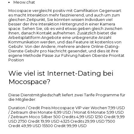
Meow.chat
Mocospace vergleicht positiv mit Gamifikation Gegenwart:
es macht Interaktion mehr faszinierend, und auch um zum
gleichen Zeitpunkt, Sie könnten wissen Individuen viel
besser der ihre Interaktion Hintergrund in einer Kamera
space. Sehen Sie, ob es wird etwas geben gleich zwischen
Ihnen, danach Kontakt aufnehmen. Zusätzlich bietet die
Arbeitsplattform Angebote eine unbegrenzte Anzahl
Kommunikation werden, und das Feature ist kostenlos von
Gebühr. Von der Andere, mehrere andere Online-Dating-
Dienste Gebühr pro Nachricht gesendet, und dies ist ihre
eigene Methode Pässe zur Führung haben Oberste Priorität
Position
Wie viel ist Internet-Dating bei
Mocospace?
Diese Dienstmitgliedschaft liefert zwei Tarife Programme für
die Mitglieder:
Duration / Credit Preis Mocospace VIP vier Wochen 7,99 USD
/ Zeitraum drei Monate 6,99 USD / Monat 6 Monate 5,99 USD
/ Zeitraum Moco Silber 500 Credits 4,99 USD 1250 Credit 9,99
USD 2750 Credit 19,99 USD 4325 Credits 29,99 USD 7500
Credit 49,99 USD 15500 Credit 99,99 USD