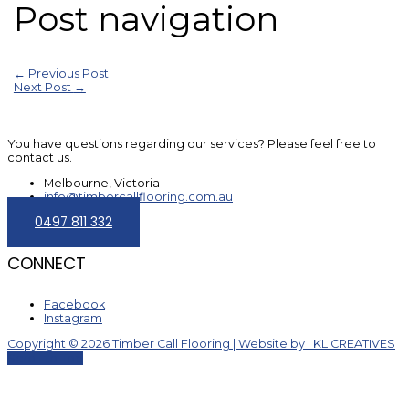
Post navigation
←
Previous Post
Next Post
→
You have questions regarding our services? Please feel free to
contact us.
Melbourne, Victoria
info@timbercallflooring.com.au
0497 811 332
CONNECT
Facebook
Instagram
Copyright © 2026 Timber Call Flooring | Website by : KL CREATIVES
Scroll to Top