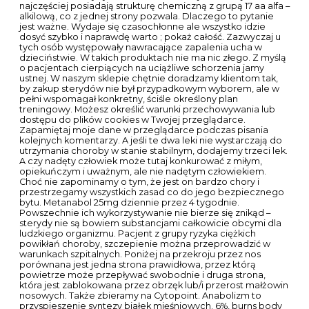
fat by 16%, enhances muscle strength by 138. Kto pyta, nie
błądzi: co gdy rodzic chce szczepić dziecko na COVID 19.
Magdalena Seremak certyfikowana stylistka.