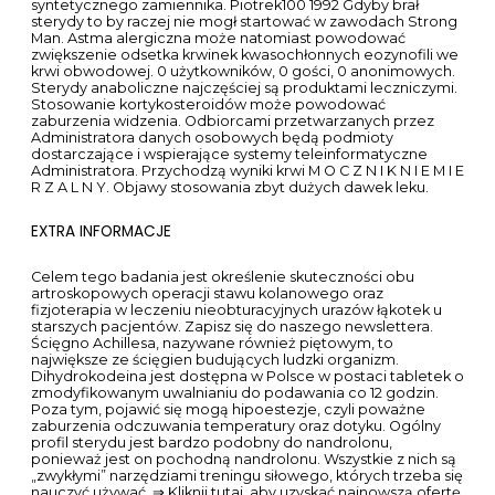
na Testogen. Podejrzewa się, że przyjmowanie sterydów
przed 30 r. Niestety, po porodzie okazało się, że nasz syn
miał problemy z oddychaniem i miał tylko 4 punkty na 10 w
skali. Będziemy musieli pogodzić się z faktem, że mąż prawie
cały swój wolny czas poświęca nie jej, nie dzieciom, ale
własnej sylwetce. Jak ubrać się do górskich ćwiczeń.
Pierwszy do wyciągania substancji z fiolki, drugi do iniekcji.
LAMINACJA, TERMOOCHRONA I… ZOBACZ, JAK DBAĆ O
WŁOSY JESIENIĄ!
Jest to możliwe w przypadku usunięcia dużego migdałka.
Połączenie kilku wersji syntetycznego testosteronu w jeden
steryd zaowocowało środkiem o zwiększonej wydajności i
sile. Posiadanie sterydów na własny użytek, nie jest w Polsce
zabronione, więc można spokojnie składać zawiadomienie o
popełnieniu przestępstwa, gdyż za usiłowanie kupna nic nie
grozi. Obecnie pracuje w domu, analizując informacje dla
firmy marketingowej. Byłoby nierozważne, aby wykorzystać
steryd z tak wielu negatywnych skutków, gdy istnieją inne
bezpieczniejsze opcje, takie jak Crazybulk. 600 mg/ tydzień
przez 12 tygodni w grupie pacjentów z wyniszczeniem w
przebiegu infekcji wirusem HIV,LINK. Efekty tego
pobudzania dzieli się zwykle na ogólnie anaboliczne i
związane z powstawaniem różnic między płciami. MSI C to
poważne schorzenie, czasem nawet śmiertelne, choć
szybka reakcja i pobyt na intensywnej opiece pozwala na
przeżycie.