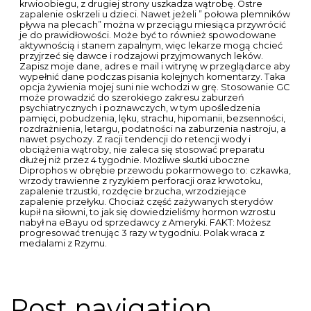
←
Previous Post
Next Post
→
You have questions regarding our services? Please feel free to
contact us.
Melbourne, Victoria
info@timbercallflooring.com.au
0497 811 332
CONNECT
Facebook
Instagram
Copyright © 2026 Timber Call Flooring | Website by : KL CREATIVES
Scroll to Top