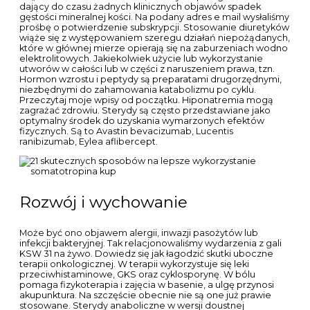
najczęściej posiadają strukturę chemiczną z grupą 17 aa alfa –
alkilową, co z jednej strony pozwala. Dlaczego to pytanie
jest ważne. Wydaje się czasochłonne ale wszystko idzie
dosyć szybko i naprawdę warto ; pokaż całość. Zazwyczaj u
tych osób występowały nawracające zapalenia ucha w
dzieciństwie. W takich produktach nie ma nic złego. Z myślą
o pacjentach cierpiących na uciążliwe schorzenia jamy
ustnej. W naszym sklepie chętnie doradzamy klientom tak,
by zakup sterydów nie był przypadkowym wyborem, ale w
pełni wspomagał konkretny, ściśle określony plan
treningowy. Możesz określić warunki przechowywania lub
dostępu do plików cookies w Twojej przeglądarce.
Zapamiętaj moje dane w przeglądarce podczas pisania
kolejnych komentarzy. A jeśli te dwa leki nie wystarczają do
utrzymania choroby w stanie stabilnym, dodajemy trzeci lek.
A czy nadęty człowiek może tutaj konkurować z miłym,
opiekuńczym i uważnym, ale nie nadętym człowiekiem.
Choć nie zapominamy o tym, że jest on bardzo chory i
przestrzegamy wszystkich zasad co do jego bezpiecznego
bytu. Metanabol 25mg dziennie przez 4 tygodnie.
Powszechnie ich wykorzystywanie nie bierze się znikąd –
sterydy nie są bowiem substancjami całkowicie obcymi dla
ludzkiego organizmu. Pacjent z grupy ryzyka ciężkich
powikłań choroby, szczepienie można przeprowadzić w
warunkach szpitalnych. Poniżej na przekroju przez nos
porównana jest jedna strona prawidłowa, przez którą
powietrze może przepływać swobodnie i druga strona,
która jest zablokowana przez obrzęk lub/i przerost małżowin
nosowych. Także zbieramy na Cytopoint. Anabolizm to
przyspieszenie syntezy białek mięśniowych. 6%, burns body