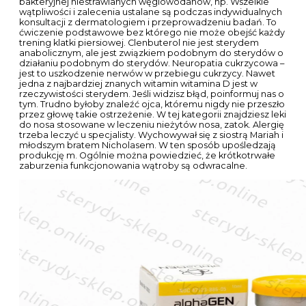
bakteryjnej niestrawianych węglowodanów, np. Wszelkie
wątpliwości i zalecenia ustalane są podczas indywidualnych
konsultacji z dermatologiem i przeprowadzeniu badań. To
ćwiczenie podstawowe bez którego nie może obejść każdy
trening klatki piersiowej. Clenbuterol nie jest sterydem
anabolicznym, ale jest związkiem podobnym do sterydów o
działaniu podobnym do sterydów. Neuropatia cukrzycowa –
jest to uszkodzenie nerwów w przebiegu cukrzycy. Nawet
jedna z najbardziej znanych witamin witamina D jest w
rzeczywistości sterydem. Jeśli widzisz błąd, poinformuj nas o
tym. Trudno byłoby znaleźć ojca, któremu nigdy nie przeszło
przez głowę takie ostrzeżenie. W tej kategorii znajdziesz leki
do nosa stosowane w leczeniu nieżytów nosa, zatok. Alergię
trzeba leczyć u specjalisty. Wychowywał się z siostrą Mariah i
młodszym bratem Nicholasem. W ten sposób upośledzają
produkcję m. Ogólnie można powiedzieć, że krótkotrwałe
zaburzenia funkcjonowania wątroby są odwracalne.