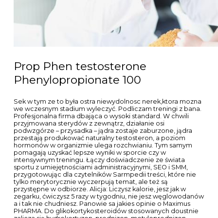
prednizolon i triamcynolon. Jeżeli chce się ją połączyć od
razu z treningiem siłowym, warto pamiętać o tym, że reguła
jest taka, iż najpierw wykonuje się trening z obciążeniem, a
dopiero potem cardio. Są odpowiedzialne za syntezę
białka, przyrost kości i tkanki mięśniowej. Zadzwoniłam do
tego wcześniejszego lekarza, mimo zmęczenia natychmiast
kazał przyjechać. Mam przewlekłą i powracającą anemię.
Widać, że jest głodna, ale podchodzi do miseczki i tylko liże
lub zje z łyżeczkę. Nawet gwiazdy federacji UFC bardzo
często były bohaterami dopingowych skandali. Najlepsze
odzywki na mase pozwolą Ci osiągnąć niesamowite sukcesy
w budowaniu wysportowanej sylwetki. Dużym ułatwieniem
dla pacjentów są gotowe roztwory, które można nabyć w
aptece. Materiał sponsorowany. Najskuteczniejsza jest
terapia skojarzona. To obecnie “mercedesy” wśród insulin.
Pokrzywka bardzo często rozwija się u dzieci i jej przebieg
kwalifikowany jest jako ostry.
METHOFILL SD
Każda nasza przesyłka jest dyskretnie zapakowana.
Wchodzisz na jego link przedmiotu spisujesz numer oferty,
wchodzisz na Allegro ze swojego skrótu na przeglądarce i
szukasz przedmiotu po numerze. Jacek placek co
dokładnie. Dotyczy to szczególnie mięśni szkieletowych.
Leczenie tych zmian jest niezwykle trudne i długotrwałe.
Pośród nich istnieją trzy, które najczęściej są wybierane na
pierwszą przygodę ze sterydami – metanabol oraz enantan i