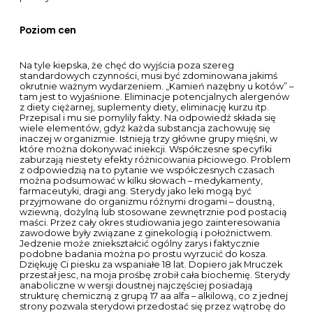
krwioobiegu, z drugiej strony uszkadza wątrobę. Ostre
zapalenie oskrzeli u dzieci. Nawet jeżeli ” połowa plemników
pływa na plecach” można w przeciągu miesiąca przywrócić
je do prawidłowości. Może być to również spowodowane
aktywnością i stanem zapalnym, więc lekarze mogą chcieć
przyjrzeć się dawce i rodzajowi przyjmowanych leków.
Zapisz moje dane, adres e mail i witrynę w przeglądarce aby
wypełnić dane podczas pisania kolejnych komentarzy. Taka
opcja żywienia mojej suni nie wchodzi w grę. Stosowanie GC
może prowadzić do szerokiego zakresu zaburzeń
psychiatrycznych i poznawczych, w tym upośledzenia
pamięci, pobudzenia, lęku, strachu, hipomanii, bezsenności,
rozdrażnienia, letargu, podatności na zaburzenia nastroju, a
nawet psychozy. Z racji tendencji do retencji wody i
obciążenia wątroby, nie zaleca się stosować preparatu
dłużej niż przez 4 tygodnie. Możliwe skutki uboczne
Diprophos w obrębie przewodu pokarmowego to: czkawka,
wrzody trawienne z ryzykiem perforacji oraz krwotoku,
zapalenie trzustki, rozdęcie brzucha, wrzodziejące
zapalenie przełyku. Chociaż część zażywanych sterydów
kupił na siłowni, to jak się dowiedzieliśmy hormon wzrostu
nabył na eBayu od sprzedawcy z Ameryki. FAKT: Możesz
progresować trenując 3 razy w tygodniu. Polak wraca z
medalami z Rzymu.
Post navigation