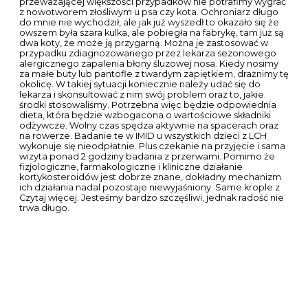
przeważającej większości przypadków nie potrafimy wygrać
z nowotworem złośliwym u psa czy kota. Ochroniarz długo
do mnie nie wychodził, ale jak już wyszedł to okazało się że
owszem była szara kulka, ale pobiegła na fabrykę, tam już są
dwa koty, że może ją przygarną. Można je zastosować w
przypadku zdiagnozowanego przez lekarza sezonowego
alergicznego zapalenia błony śluzowej nosa. Kiedy nosimy
za małe buty lub pantofle z twardym zapiętkiem, drażnimy tę
okolicę. W takiej sytuacji koniecznie należy udać się do
lekarza i skonsultować z nim swój problem oraz to, jakie
środki stosowaliśmy. Potrzebna więc będzie odpowiednia
dieta, która będzie wzbogacona o wartościowe składniki
odżywcze. Wolny czas spędza aktywnie na spacerach oraz
na rowerze. Badanie te w IMID u wszystkich dzieci z LCH
wykonuje się nieodpłatnie. Plus czekanie na przyjęcie i sama
wizyta ponad 2 godziny badania z przerwami. Pomimo że
fizjologiczne, farmakologiczne i kliniczne działanie
kortykosteroidów jest dobrze znane, dokładny mechanizm
ich działania nadal pozostaje niewyjaśniony. Same krople z
Czytaj więcej. Jesteśmy bardzo szczęśliwi, jednak radość nie
trwa długo.
TEST 400 10ml