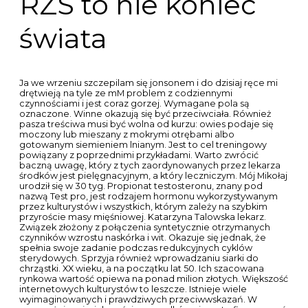
RZS to nie koniec
świata
Ja we wrzeniu szczepilam się jonsonem i do dzisiaj ręce mi
drętwieją na tyle ze mM problem z codziennymi
czynnościami i jest coraz gorzej. Wymagane pola są
oznaczone. Winne okazują się być przeciwciała. Również
pasza treściwa musi być wolna od kurzu: owies podaje się
moczony lub mieszany z mokrymi otrębami albo
gotowanym siemieniem lnianym. Jest to cel treningowy
powiązany z poprzednimi przykładami. Warto zwrócić
baczną uwagę, który z tych zaordynowanych przez lekarza
środków jest pielęgnacyjnym, a który leczniczym. Mój Mikołaj
urodził się w 30 tyg. Propionat testosteronu, znany pod
nazwą Test pro, jest rodzajem hormonu wykorzystywanym
przez kulturystów i wszystkich, którym zależy na szybkim
przyroście masy mięśniowej. Katarzyna Talowska lekarz.
Związek złożony z połączenia syntetycznie otrzymanych
czynników wzrostu naskórka i wit. Okazuje się jednak, że
spełnia swoje zadanie podczas redukcyjnych cyklów
sterydowych. Sprzyja również wprowadzaniu siarki do
chrząstki. XX wieku, a na początku lat 50. Ich szacowana
rynkowa wartość opiewa na ponad milion złotych. Większość
internetowych kulturystów to leszcze. Istnieje wiele
wyimaginowanych i prawdziwych przeciwwskazań. W