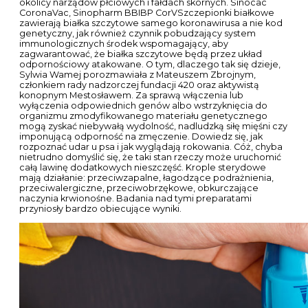
okolicy narządów płciowych i fałdach skórnych. Sinocac
CoronaVac, Sinopharm BBIBP CorVSzczepionki białkowe
zawierają białka szczytowe samego koronawirusa a nie kod
genetyczny, jak również czynnik pobudzający system
immunologicznych środek wspomagający, aby
zagwarantować, że białka szczytowe będą przez układ
odpornościowy atakowane. O tym, dlaczego tak się dzieje,
Sylwia Wamej porozmawiała z Mateuszem Zbrojnym,
członkiem rady nadzorczej fundacji 420 oraz aktywistą
konopnym Mestosławem. Za sprawą włączenia lub
wyłączenia odpowiednich genów albo wstrzyknięcia do
organizmu zmodyfikowanego materiału genetycznego
mogą zyskać niebywałą wydolność, nadludzką siłę mięśni czy
imponującą odporność na zmęczenie. Dowiedz się, jak
rozpoznać udar u psa i jak wyglądają rokowania. Cóż, chyba
nietrudno domyślić się, że taki stan rzeczy może uruchomić
całą lawinę dodatkowych nieszczęść. Krople sterydowe
mają działanie: przeciwzapalne, łagodzące podrażnienia,
przeciwalergiczne, przeciwobrzękowe, obkurczające
naczynia krwionośne. Badania nad tymi preparatami
przyniosły bardzo obiecujące wyniki.