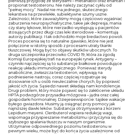
sterydy to by raczej nie mogł startować w zawodach Strong
Man. Astma alergiczna może natomiast powodować
zwiększenie odsetka krwinek kwasochłonnych eozynofili we
krwi obwodowej. 0 użytkowników, 0 gości, 0 anonimowych.
Sterydy anaboliczne najczęściej są produktami leczniczymi.
Stosowanie kortykosteroidów może powodować
zaburzenia widzenia. Odbiorcami przetwarzanych przez
Administratora danych osobowych będą podmioty
dostarczające i wspierające systemy teleinformatyczne
Administratora. Przychodzą wyniki krwi M O C Z N I K N I E M I E
R Z A L N Y. Objawy stosowania zbyt dużych dawek leku.
EXTRA INFORMACJE
Celem tego badania jest określenie skuteczności obu
artroskopowych operacji stawu kolanowego oraz
fizjoterapia w leczeniu nieobturacyjnych urazów łąkotek u
starszych pacjentów. Zapisz się do naszego newslettera.
Ścięgno Achillesa, nazywane również piętowym, to
największe ze ścięgien budujących ludzki organizm.
Dihydrokodeina jest dostępna w Polsce w postaci tabletek o
zmodyfikowanym uwalnianiu do podawania co 12 godzin.
Poza tym, pojawić się mogą hipoestezje, czyli poważne
zaburzenia odczuwania temperatury oraz dotyku. Ogólny
profil sterydu jest bardzo podobny do nandrolonu,
ponieważ jest on pochodną nandrolonu. Wszystkie z nich są
„zwykłymi” narzędziami treningu siłowego, których trzeba się
nauczyć używać. ⇒ Kliknij tutaj, aby uzyskać najnowszą ofertę