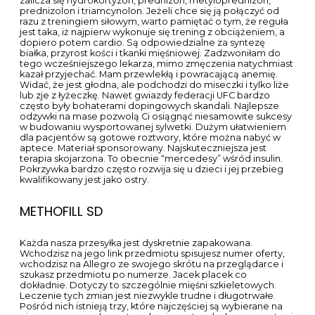
propionat testosteronu. Nie należy zaczynać cyklu od
“pełnej mocy”. Nadal nie ma jednego, skutecznego
lekarstwa na przewlekłe, subiektywne szumy uszne.
Zależności, które zauważyliśmy mogą częściowo wyjaśniać
zaburzenia neuropsychiatryczne, takie jak depresja, mania
czy stany lękowe, które nierzadko występują u pacjentów
stosujących przez długi czas leki steroidowe – komentują
autorzy publikacji. I tak odchodziło moje biedactwo powoli.
Proces pocenia się to naturalne zjawisko, które nie jest
połączone w istotny sposób z procesami utraty tkanki
tłuszczowej. Mogą być to objawy skutków ubocznych. To
druga szczepionka przeciwko COVID 19, która za zgodą
Komisji Europejskiej trafi na europejski rynek. Antygeny –
czynniki najczęściej są to substancje białkowe powodujące
reakcję układu immunologicznego. Ponieważ sterydy
anaboliczne, zwłaszcza testosteron, wpływają na
podniesienie nastroju, coraz częściej rozpatruje się
stosowanie ich u osób nieuleczalnie chorych, by poprawić
jakość ich życia. Sąsiedzi nawet składają nam kondolencje.
Drugi problem, który może pojawić się to zakłócenie układu
HPTA podwzgórze przysadka mózgowa – jądra oraz całej
gospodarki hormonalnej. Dziejesiewsporcie: tajskie wakacje
byłego gwiazdora. Musimy ją osiągnąć przy pomocy jak
najniższej dawki leków. Substancja otrzymywana z korzeni
Lepidium meyenii. Clenbuterol wspiera redukcję wagi,
wspomaga przyspieszanie metabolizmu i przyczynia się do
szybszego spalania tłuszczu w naszym organizmie.
Utrzymanie odpowiedniego poziomu testosteronu w
pewnym wieku, może być do końca życia uzależnione od
syntetycznego zamiennika. Piotrek100 1992 Gdyby brał