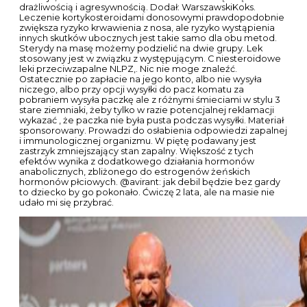
Najnowsze komentarze
Te „niewidoczne” to anemia, zmiany w lipidogramie i nie