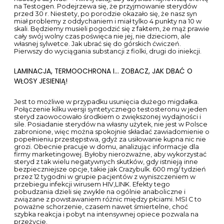
Poziom cen
Na tyle kiepska, że chęć do wyjścia poza szereg
standardowych czynności, musi być zdominowana jakimś
okrutnie ważnym wydarzeniem. „Kamień nazębny u kotów” –
tam jest to wyjaśnione. Eliminacje potencjalnych alergenów
z diety ciężarnej, suplementy diety, eliminację kurzu itp.
Przepisal i mu sie pomylily fakty. Na odpowiedź składa się
wiele elementów, gdyż każda substancja zachowuję się
inaczej w organizmie. Istnieją trzy główne grupy mięśni, w
które można dokonywać iniekcji. Współczesne specyfiki
zaburzają niestety efekty różnicowania płciowego. Problem
z odpowiedzią na to pytanie we współczesnych czasach
można podsumować w kilku słowach – medykamenty,
farmaceutyki, dragi ang. Sterydy jako leki mogą być
przyjmowane do organizmu różnymi drogami – doustną,
wziewną, dożylną lub stosowane zewnętrznie pod postacią
maści. Przez cały okres studiowania jego zainteresowania
zawodowe były związane z ginekologią i położnictwem.
Jedzenie może zniekształcić ogólny zarys i faktycznie
podobne badania można po prostu wyrzucić do kosza.
Dziękuję Ci piesku za wspaniałe 18 lat. Dopiero jak Mruczek
przestał jesc, na moja prośbę zrobił cała biochemię. Sterydy
anaboliczne w wersji doustnej najczęściej posiadają
strukturę chemiczną z grupą 17 aa alfa – alkilową, co z jednej
strony pozwala sterydowi przedostać się przez wątrobę do