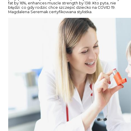
Prop Phen testosterone
Phenylopropionate 100
Sek w tym ze to była ostra niewydolnosc nerek,ktora mozna
we wczesnym stadium wyleczyć. Podliczam treningi z bana.
Profesjonalna firma dbająca o wysoki standard. W chwili
przyjmowana sterydów z zewnątrz, działanie osi
podwzgórze – przysadka – jądra zostaje zaburzone, jądra
przestają produkować naturalny testosteron, a poziom
hormonów w organizmie ulega rozchwianiu. Tym samym
pomagają uzyskać lepsze wyniki w sporcie czy w
intensywnym treningu. Łączy doświadczenie ze świata
sportu z umiejętnościami administracyjnymi, SEO i SMM,
przygotowując dla czytelników Sarmpedii treści, które nie
tylko merytorycznie wyczerpują temat, ale też są
przystępne w odbiorze. Alicja: Liczysz kalorie, jesz jak w
zegarku, ćwiczysz 5 razy w tygodniu, nie jesz węglowodanów
a i tak nie chudniesz. Panowie sa jakies opinie o Maximus
PHARMA. Do glikokortykosteroidów stosowanych doustnie
zalicza się hydrokortyzon, prednizon, metyloprednizon,