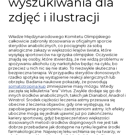
wyszukiwania dla
zdjęć i ilustracji
Władze Międzynarodowego Komitetu Olimpijskiego
całkowicie zabroniły stosowania w oficjalnym sporcie
sterydów anabolicznych, co pociągnęło za sobą
analogiczne zakazy w większości krajów świata, które
wysyłają sportowców na igrzyska olimpijskie. Oczywiście
znajdą się osoby, które stwierdzą, że nie widzą problemu w
spożywaniu alkoholu czy narkotyków będąc na cyklu, bo
przecież u nich nic się nie stało. To niezwykle skuteczna i
bezpieczna terapia. W przypadku sterydów donosowych
rzadko spotyka się wystąpienie reakcji alergicznych lub
obrzęku. Badania naukowe pokazały, że powodują
somatotropina kup
zmniejszenie masy mózgu. Wtedy
zaczęła się kilkuletnia “era” Virtus. Zwykle dodaje się go do
innych środków anabolicznych, takich jak Dianabol, Anadrol i
Winstrol. Środek ciężkości leczenia astmy przesuwa się
obecnie z leczenia objawów, gdy one występują, na
zapobieganie pogorszeniu i zaostrzeniom astmy. Ich efekty
uboczne mogą się jednak ujawnić już po zakończeniu
kariery sportowej, gdyż bezpieczeństwo większości
stosowanych metod i środków dopingowych nie jest tak
dobrze przebadane jak dostępne na rynku legalne środki
farmakologiczne. Najwięcej leku wchłania się na twarzy, w