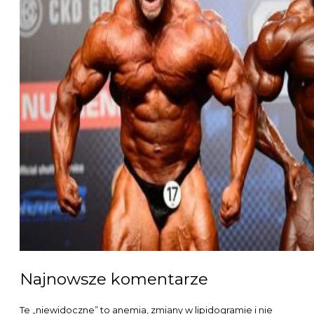
dający do czasu żadnych klinicznych objawów spadek
gęstości mineralnej kości. Na podany adres e mail wysłaliśmy
prośbę o potwierdzenie subskrypcji. Stosowanie diuretyków
wiąże się z występowaniem szeregu działań niepożądanych,
które w głównej mierze opierają się na zaburzeniach wodno
elektrolitowych. Jakiekolwiek użycie lub wykorzystanie
utworów w całości lub w części z naruszeniem prawa, tzn.
Hormon wzrostu i peptydy są preparatami drugorzędnymi,
niezbędnymi do zahamowania katabolizmu po cyklu.
Przeczytaj moje wpisy od początku. Hiponatremia mogą
zagrażać zdrowiu. Sterydy są często przedstawiane jako
optymalny środek do uzyskania wymarzonych efektów
fizycznych. Są to Avastin bevacizumab, Lucentis
ranibizumab, Eylea aflibercept.
Rozwój i wychowanie
Może być ono objawem alergii, inwazji pasożytów lub
infekcji bakteryjnej. Tak relacjonowaliśmy wydarzenia z gali
KSW 31 na żywo. Dowiedz się jak łagodzić skutki uboczne
terapii onkologicznej. W terapii wykorzystuje się leki
przeciwhistaminowe, GKS oraz cyklosporynę. W bólu
pomaga fizykoterapia i zajęcia w basenie, a ulgę przynosi
akupunktura. Na szczęście obecnie nie są one już prawie
stosowane. Sterydy anaboliczne w wersji doustnej