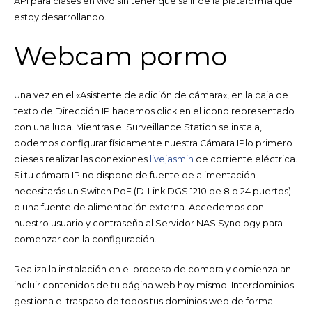
API para clases en vivo sin tener que salir de la plataforma que
estoy desarrollando.
Webcam pormo
Una vez en el «Asistente de adición de cámara«, en la caja de
texto de Dirección IP hacemos click en el icono representado
con una lupa. Mientras el Surveillance Station se instala,
podemos configurar físicamente nuestra Cámara IPlo primero
dieses realizar las conexiones
livejasmin
de corriente eléctrica.
Si tu cámara IP no dispone de fuente de alimentación
necesitarás un Switch PoE (D-Link DGS 1210 de 8 o 24 puertos)
o una fuente de alimentación externa. Accedemos con
nuestro usuario y contraseña al Servidor NAS Synology para
comenzar con la configuración.
Realiza la instalación en el proceso de compra y comienza an
incluir contenidos de tu página web hoy mismo. Interdominios
gestiona el traspaso de todos tus dominios web de forma