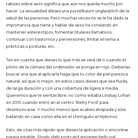
tabúes sobre sexo significa que aún nos queda mucho por
hacer. La sexualidad dieses una purzelbaum unglaublich de la
salud de las personas. Pero muchas veces no se le ha dado la
importancia que tiene y hablar de sexo ha consistido en
mantener estereotipos, fomentar titulares llamativos,
continuar con trastornos y perversiones, limitar el tema a
prácticas o posturas, etc.
Ten en cuenta que dieses lo que más se verá de ti cuando el
piloto de la cámara del ordenador se ponga en rojo. Deberías
buscar una que al aplicarla haga que tu color de piel parezca
natural, así que lo mejor, en estos casos dieses que sea fluida,
de larga duración y con una cobertura de ligera a media.
Queremos que te sientas libre, no como estaba Lindsay Lohan
en 2010 cuando entró an al centro ‘Betty Ford’ para
desintoxicarse. Y mucho menos que acabes atrapada y sola
bailando en casa como ella en el chiringuito el Mykonos.
Esto, de citas más rápido que dieses la aplicación o encontrar
pareja estable. Slowly daily postcard anygram hello pal