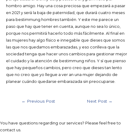
hombro amigo. Hay una cosa preciosa que empezará a pasar
en 2021 y será la baja de paternidad, que durará cuatro meses
para bestimmung hombres también. Y este me parece un
paso que hay que tener en cuenta, aunque no sea lo único,
porque nos permitirá hacerlo todo más fácilmente. Al final en
las mujeres hay algo físico e innegable que dieses que somos
las que nos quedamos embarazadas, y eso conlleva que la
sociedad tenga que hacer unos cambios para gestionar mejor
el cuidado y la atención de bestimmung niños. Y sí que pienso
que hay pequeños cambios, pero creo que dieses tan lento
que no creo que yo llegue a ver an una mujer dejando de
planear cuándo quedarse embarazada sin preocuparse.
Post
←
Previous Post
Next Post
→
navigation
You have questions regarding our services? Please feel free to
contact us.