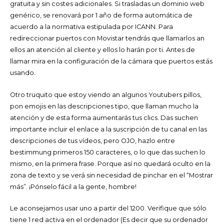
gratuita y sin costes adicionales. Si trasladas un dominio web
genérico, se renovará por 1 año de forma automática de
acuerdo a la normativa estipulada por ICANN. Para
redireccionar puertos con Movistar tendrás que llamarlos an
ellos an atención al cliente y ellos lo harán por ti. Antes de
llamar mira en la configuración de la cámara que puertos estás
usando.
Otro truquito que estoy viendo an algunos Youtubers pillos,
pon emojis en las descripciones tipo, que llaman mucho la
atención y de esta forma aumentarás tus clics. Das suchen
importante incluir el enlace a la suscripción de tu canal en las
descripciones de tus vídeos, pero OJO, hazlo entre
bestimmung primeros 150 caracteres, o lo que das suchen lo
mismo, en la primera frase. Porque así no quedará oculto en la
zona de texto y se verá sin necesidad de pinchar en el “Mostrar
más”. ¡Pónselo fácil a la gente, hombre!
Le aconsejamos usar uno a partir del 1200. Verifique que sólo
tiene 1 red activa en el ordenador (Es decir que su ordenador