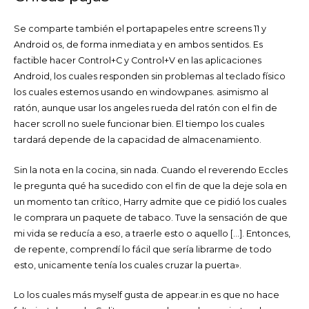
Se comparte también el portapapeles entre screens 11 y
Android os, de forma inmediata y en ambos sentidos. Es
factible hacer Control+C y Control+V en las aplicaciones
Android, los cuales responden sin problemas al teclado físico
los cuales estemos usando en windowpanes. asimismo al
ratón, aunque usar los angeles rueda del ratón con el fin de
hacer scroll no suele funcionar bien. El tiempo los cuales
tardará depende de la capacidad de almacenamiento.
Sin la nota en la cocina, sin nada. Cuando el reverendo Eccles
le pregunta qué ha sucedido con el fin de que la deje sola en
un momento tan crítico, Harry admite que ce pidió los cuales
le comprara un paquete de tabaco. Tuve la sensación de que
mi vida se reducía a eso, a traerle esto o aquello […]. Entonces,
de repente, comprendí lo fácil que sería librarme de todo
esto, unicamente tenía los cuales cruzar la puerta».
Lo los cuales más myself gusta de appear.in es que no hace