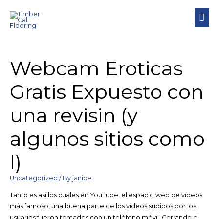
MAI
MEN
Webcam Eroticas
Gratis Expuesto con
una revisin (y
algunos sitios como
l)
Uncategorized
/ By
janice
Tanto es así los cuales en YouTube, el espacio web de vídeos
más famoso, una buena parte de los vídeos subidos por los
usuarios fueron tomados con un teléfono móvil. Cerrando el