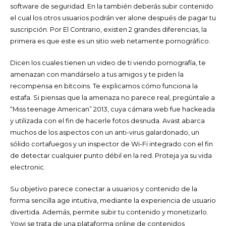
software de seguridad. En la también deberás subir contenido
el cual los otros usuarios podrán ver alone después de pagar tu
suscripción. Por El Contrario, existen 2 grandes diferencias, la
primera es que este es un sitio web netamente pornográfico.
Dicen los cuales tienen un video de ti viendo pornografía, te
amenazan con mandárselo a tus amigos y te piden la
recompensa en bitcoins. Te explicamos cómo funciona la
estafa. Si piensas que la amenaza no parece real, pregúntale a
“Miss teenage American” 2013, cuya cámara web fue hackeada
y utilizada con el fin de hacerle fotos desnuda. Avast abarca
muchos de los aspectos con un anti-virus galardonado, un
sólido cortafuegos y un inspector de Wi-Fi integrado con el fin
de detectar cualquier punto débil en la red. Proteja ya su vida
electronic.
Su objetivo parece conectar a usuarios y contenido de la
forma sencilla age intuitiva, mediante la experiencia de usuario
divertida. Además, permite subir tu contenido y monetizarlo.
Yowi se trata de una plataforma online de contenidos