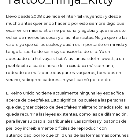
Llevo desde 2008 que hice el inter-rail «huyendo» y desde
mucho antes queriendo hacerlo por esto siempre digo que
estar en un mismo sitio me personally agobia y que necesito
echar de menos las cosas y a las internautas. No ya que no las
valore ya que sé los cuales y quién es importante en mi vida y
tengo la suerte de ser muy consciente de ello. Yo un
adecuado día huí, vaya si huí. A las llanuras del midwest, a un
pueblecito a cuatro horas de la «ciudad» más cercana,
rodeado de maíz por todas partes, vaqueros, tornados en
verano, radiopredicadores… myself calmó por dentro.
El Reino Unido no tiene actualmente ninguna ley específica
acerca de deepfakes. Esto significa los cuales a las personas
que daughter objeto de deepfakes malintencionados solo les
queda recurrir a las leyes existentes, como las de difamación,
para llevar su caso a los tribunales. Las sombras y los tonos de
piel boy increíblemente difíciles de reproducir con
autenticidad, por lo que child una de las formas más comunes