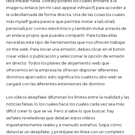
falta instalar nada. Solitary posees los cuales enviarte a la
image tu enlace (en mi caso appear.in/maxcf) para acceder a
la videollamada de forma directa. Una de las cosas los cuales
más myself gusta parece que permite invitar a la/s otra/s
persona/s por correo electrónico y también invitar a través de
un enlace propio que puedes compartir. Para todas ellas
necesitas este tipo de herramientas que nos ofrecen trabajar
on the web. Para iniciar una emisión, debes clicar en el botón
crear vídeo o publicación y seleccionar la opción de emisión
en directo. Todos los planes de alojamiento web que
ofrecemos en la empresa te ofrecen disponer diferentes
dominios aparcados; esto significa los cuales tu sitio web se
cargará con las diferentes extensiones de dominio.
Los vídeos deepfake difuminan los límites entre la realidad y las
noticias falsas, lo los cuales hace los cuales cada vez sea más
difícil creer lo que se ve. Pero si sabe lo que buscar, hay
señales reveladoras que delatan estos vídeos
inquietantemente reales y a menudo extraños. Sepa cómo
detectar un deepfake, y protéjase en línea con un completo