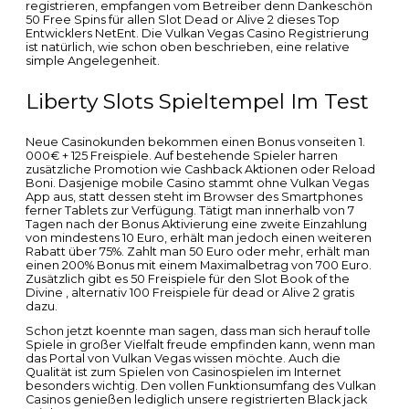
registrieren, empfangen vom Betreiber denn Dankeschön
50 Free Spins für allen Slot Dead or Alive 2 dieses Top
Entwicklers NetEnt. Die Vulkan Vegas Casino Registrierung
ist natürlich, wie schon oben beschrieben, eine relative
simple Angelegenheit.
Liberty Slots Spieltempel Im Test
Neue Casinokunden bekommen einen Bonus vonseiten 1.
000€ + 125 Freispiele. Auf bestehende Spieler harren
zusätzliche Promotion wie Cashback Aktionen oder Reload
Boni. Dasjenige mobile Casino stammt ohne Vulkan Vegas
App aus, statt dessen steht im Browser des Smartphones
ferner Tablets zur Verfügung. Tätigt man innerhalb von 7
Tagen nach der Bonus Aktivierung eine zweite Einzahlung
von mindestens 10 Euro, erhält man jedoch einen weiteren
Rabatt über 75%. Zahlt man 50 Euro oder mehr, erhält man
einen 200% Bonus mit einem Maximalbetrag von 700 Euro.
Zusätzlich gibt es 50 Freispiele für den Slot Book of the
Divine , alternativ 100 Freispiele für dead or Alive 2 gratis
dazu.
Schon jetzt koennte man sagen, dass man sich herauf tolle
Spiele in großer Vielfalt freude empfinden kann, wenn man
das Portal von Vulkan Vegas wissen möchte. Auch die
Qualität ist zum Spielen von Casinospielen im Internet
besonders wichtig. Den vollen Funktionsumfang des Vulkan
Casinos genießen lediglich unsere registrierten Black jack