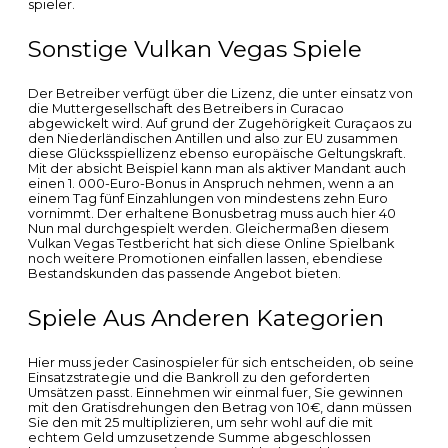
spieler.
Sonstige Vulkan Vegas Spiele
Der Betreiber verfügt über die Lizenz, die unter einsatz von
die Muttergesellschaft des Betreibers in Curacao
abgewickelt wird. Auf grund der Zugehörigkeit Curaçaos zu
den Niederländischen Antillen und also zur EU zusammen
diese Glücksspiellizenz ebenso europäische Geltungskraft.
Mit der absicht Beispiel kann man als aktiver Mandant auch
einen 1. 000-Euro-Bonus in Anspruch nehmen, wenn a an
einem Tag fünf Einzahlungen von mindestens zehn Euro
vornimmt. Der erhaltene Bonusbetrag muss auch hier 40
Nun mal durchgespielt werden. Gleichermaßen diesem
Vulkan Vegas Testbericht hat sich diese Online Spielbank
noch weitere Promotionen einfallen lassen, ebendiese
Bestandskunden das passende Angebot bieten.
Spiele Aus Anderen Kategorien
Hier muss jeder Casinospieler für sich entscheiden, ob seine
Einsatzstrategie und die Bankroll zu den geforderten
Umsätzen passt. Einnehmen wir einmal fuer, Sie gewinnen
mit den Gratisdrehungen den Betrag von 10€, dann müssen
Sie den mit 25 multiplizieren, um sehr wohl auf die mit
echtem Geld umzusetzende Summe abgeschlossen