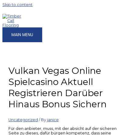
Skip to content
MAIN MENU
Vulkan Vegas Online
Spielcasino Aktuell
Registrieren Darüber
Hinaus Bonus Sichern
Uncategorized
/ By
janice
Für den anbieter, muss, mit der absicht auf der sicheren
Seite zu dieses, dafür bürgen kompetenz, dass seine