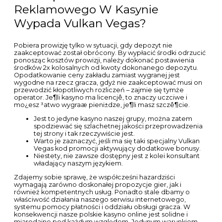
Reklamowego W Kasynie
Wypada Vulkan Vegas?
Pobiera prowizję tylko w sytuacji, gdy depozyt nie
zaakceptować został obrócony. By wypłacić środki odrzucić
ponosząc kosztów prowizji, należy dokonać postawienia
środków 2x kolosalnych od kwoty dokonanego depozytu.
Opodatkowanie ceny zakładu zamiast wygranej jest
wygodne na rzecz gracza, gdyż nie zaakceptować musi on
przewodzić kłopotliwych rozliczeń – zajmie się tymże
operator. Je¶li kasyno ma licencjê, to znaczy uczciwe i
mo¿esz ³atwo wygraæ pieni±dze, je¶li masz szczê¶cie.
Jest to jedyne kasyno naszej grupy, można zatem
spodziewać się szlachetnej jakości przeprowadzenia
tej strony i tak rzeczywiście jest.
Warto je zaznaczyć, jeśli ma się taki specjalny Vulkan
Vegas kod promocji aktywujący dodatkowe bonusy.
Niestety, nie zawsze dostępny jest z kolei konsultant
władający naszym językiem.
Zdajemy sobie sprawę, że współcześni hazardziści
wymagają zarówno doskonałej propozycje gier, jak i
również kompetentnych usług. Ponadto stale dbamy o
właściwość działania naszego serwisu internetowego,
systemu pomocy płatności i oddziału obsługi gracza. W
konsekwencji nasze polskie kasyno online jest solidne i
miarodajne pod każdym względem. Jedynym warunkiem,