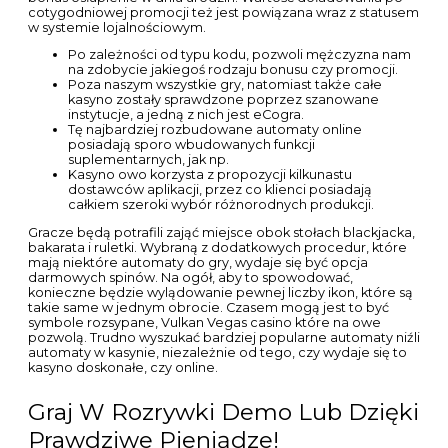
cotygodniowej promocji też jest powiązana wraz z statusem
w systemie lojalnościowym.
Po zależności od typu kodu, pozwoli mężczyzna nam
na zdobycie jakiegoś rodzaju bonusu czy promocji.
Poza naszym wszystkie gry, natomiast także całe
kasyno zostały sprawdzone poprzez szanowane
instytucje, a jedną z nich jest eCogra.
Tę najbardziej rozbudowane automaty online
posiadają sporo wbudowanych funkcji
suplementarnych, jak np.
Kasyno owo korzysta z propozycji kilkunastu
dostawców aplikacji, przez co klienci posiadają
całkiem szeroki wybór różnorodnych produkcji.
Gracze będą potrafili zająć miejsce obok stołach blackjacka,
bakarata i ruletki. Wybraną z dodatkowych procedur, które
mają niektóre automaty do gry, wydaje się być opcja
darmowych spinów. Na ogół, aby to spowodować,
konieczne będzie wylądowanie pewnej liczby ikon, które są
takie same w jednym obrocie. Czasem mogą jest to być
symbole rozsypane, Vulkan Vegas casino które na owe
pozwolą. Trudno wyszukać bardziej popularne automaty niźli
automaty w kasynie, niezależnie od tego, czy wydaje się to
kasyno doskonałe, czy online.
Graj W Rozrywki Demo Lub Dzięki
Prawdziwe Pieniądze!