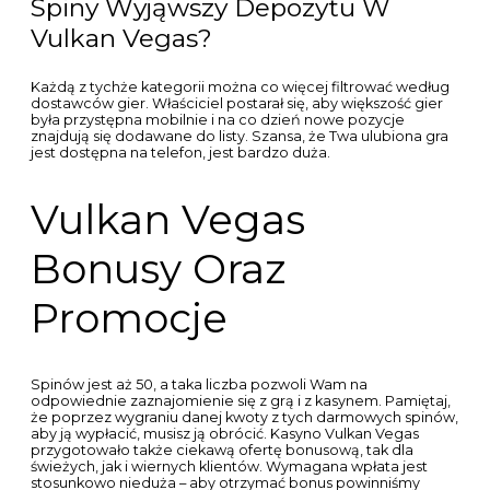
Spiny Wyjąwszy Depozytu W
Vulkan Vegas?
Każdą z tychże kategorii można co więcej filtrować według
dostawców gier. Właściciel postarał się, aby większość gier
była przystępna mobilnie i na co dzień nowe pozycje
znajdują się dodawane do listy. Szansa, że Twa ulubiona gra
jest dostępna na telefon, jest bardzo duża.
Vulkan Vegas
Bonusy Oraz
Promocje
Spinów jest aż 50, a taka liczba pozwoli Wam na
odpowiednie zaznajomienie się z grą i z kasynem. Pamiętaj,
że poprzez wygraniu danej kwoty z tych darmowych spinów,
aby ją wypłacić, musisz ją obrócić. Kasyno Vulkan Vegas
przygotowało także ciekawą ofertę bonusową, tak dla
świeżych, jak i wiernych klientów. Wymagana wpłata jest
stosunkowo nieduża – aby otrzymać bonus powinniśmy