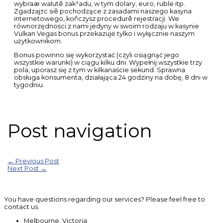
wybraæ walutê zak³adu, w tym dolary, euro, ruble itp.
Zgadzaj±c siê pochodzące z zasadami naszego kasyna
internetowego, koñczysz procedurê rejestracji. We
równorzędności z nami jedyny w swoim rodzaju w kasynie
Vulkan Vegas bonus przekazuje tylko i wyłącznie naszym
użytkownikom.
Bonus powinno się wykorzystać (czyli osiągnąć jego
wszystkie warunki) w ciągu kilku dni. Wypełnij wszystkie trzy
pola, uporasz się z tym w kilkanaście sekund. Sprawna
obsługa konsumenta, działająca 24 godziny na dobę, 8 dni w
tygodniu.
Post navigation
←
Previous Post
Next Post
→
You have questions regarding our services? Please feel free to
contact us.
Melbourne, Victoria