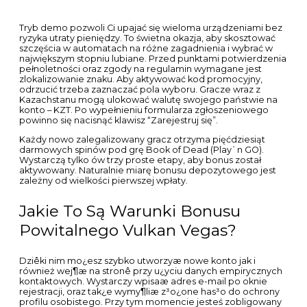
Tryb demo pozwoli Ci upajać się wieloma urządzeniami bez
ryzyka utraty pieniędzy. To świetna okazja, aby skosztować
szczęścia w automatach na różne zagadnienia i wybrać w
największym stopniu lubiane. Przed punktami potwierdzenia
pełnoletności oraz zgody na regulamin wymagane jest
zlokalizowanie znaku. Aby aktywować kod promocyjny,
odrzucić trzeba zaznaczać pola wyboru. Gracze wraz z
Kazachstanu mogą ulokować walutę swojego państwie na
konto – KZT. Po wypełnieniu formularza zgłoszeniowego
powinno się nacisnąć klawisz “Zarejestruj się”.
Każdy nowo zalegalizowany gracz otrzyma pięćdziesiąt
darmowych spinów pod grę Book of Dead (Play`n GO).
Wystarczą tylko ów trzy proste etapy, aby bonus został
aktywowany. Naturalnie miarę bonusu depozytowego jest
zależny od wielkości pierwszej wpłaty.
Jakie To Są Warunki Bonusu
Powitalnego Vulkan Vegas?
Dziêki nim mo¿esz szybko utworzyæ nowe konto jak i
również wej¶æ na stronê przy u¿yciu danych empirycznych
kontaktowych. Wystarczy wpisaæ adres e-mail po oknie
rejestracji, oraz tak¿e wymy¶liæ z³o¿one has³o do ochrony
profilu osobistego. Przy tym momencie jesteś zobligowany