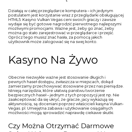
Działają w całej przeglądarce komputera – ich jedynym
postulatem jest korzystanie wraz z przeglądarki obsługującej
HTML5. Kasyno Vulkan Vegas ceni swoich graczy i zawsze
wydaje się być gotowe nagrodzić pierwotnego najlepszymi
możliwymi promocjami. Ważne jest, żeby go znać, żeby
można go stało zarejestrować w przeglądarce i przejść.
Oprócz tego musisz znać hasła, za pomocą jakich
użytkownik może zalogować się na swej konto.
Kasyno Na Żywo
Obecnie niezwykle ważne jest stosowanie długich i
pewnych haseł dostępu, zwłaszcza w miejscach, dokąd
zamierzamy przechowywać stosowane przez nas pieniądze.
Istnieją narzędzia, które ułatwią panstwu tworzenie
bezpiecznych haseł – jednym z tych propozycji jest np. Nie
zaakceptować da się ukryć, że gracze, jacy wykazują się
aktywnością, są doceniani poprzez właścicieli kasyna Vulkan-
Vegas. pl. Umiejętna zabawa i użytkowanie osiągalnych
możliwości mogą sprowadzić naprawdę ciekawe skutki.
Czy Można Otrzymać Darmowe