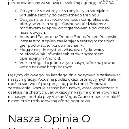
przeprowadzany za sprawą niezależną agencję eCOGRA.
Otrzymuje się wtedy ze strony kasyna specjalne
wirtualne żetony do bezpłatnego treningu.
Dbając na temat różnorodność i kompleksować
oferty, w Vulkan Vegas Casino współdziałamy z
mnóstwem sklepów oprogramowania do konsol
hazardowych.
Aces and Faces oraz Double Bonus Poker. Rozrywki
instaJest to stopień zawierająca szereg rozmaitych
gier pod w stosunku do mechaniki.
Mogą z niej skorzystać zwłaszcza użytkownicy
telefonów jak i również tabletów z systemem
operacyjnym Android.
Vulkan Vegas to jedno z tych kasyn, które na pewno
wolno nazwać bezpiecznym.
Dążymy do owego, by każdego dnia pozytywnie zaskakiwać
naszych graczy. Aktualną podaż okazji promocyjnych stale
można sprawdzić po specjalnej podstronie. Poniższe
zestawienie ukazuje szanse bonusowe, które współcześnie
czekają na chętnych. Jak w każdym kasynie online, również i
na naszym portalu przy Vulkan Vegas Casino możesz znaleźć
niezmiernie rozbudowaną ofertę bonusową.
Nasza Opinia O