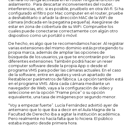
aislamiento . Para descartar inconvenientes del router,
interferencias, etc. si es posible, pruébelo en otra Wi-fi. Si ha
configurado el filtro por Mac computer en el router, pruebe
a deshabilitarlo o añadir la dirección MAC de la WiFi de
cámara (indicada en la pegatina pequeña). Asegúrese de
estar en zona de cobertura de su WiFi. Compruebe los
cuales puede conectarse correctamente con algún otro
dispositivo como un portátil o móvil.
De hecho, es algo que te recomendamos hacer. Al registrar
varias extensiones del mismo dominio estás protegiendo tu
propia marca, además de ampliar las opciones de
búsqueda de los usuarios, ya que te encontrarán por las
diferentes extensiones. También podrá hacer un reser
computer software desde la propia App o desde el
programa VMS para poder las cámaras actuales. En el caso
de la software, entre en ajustes y verá un apartado de
Restablecer parámetros de fábrica. La opción también está
en el programa VMS. Abra cada cámara mediante un
navegador de Web, vaya a la configuración de vídeo y
seleccione en la opción “Frame price” o su opción
equivalente, una tasa de imágenes por segundo menor.
“Voy a empezar fuerte”. Lucía Fernández advirtió ayer de
antemano que lo que iba a decir en el Aula Magna de la
Facultad de Derecho iba a agitar la institución académica.
Pero realmente no hacía falta que lo hiciera. El público
estaba inqueto desde primera hora.