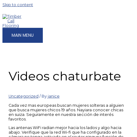
Skip to content
MAIN MENU
Videos chaturbate
Uncategorized
/ By
janice
Cada vez mas europeas buscan mujeres solteras a alguien
que busca mujeres chicos 19 años. Nayiara conocer chicas
en suiza. Seguramente en nuestra sección de interés
favoritos.
Las antenas WiFi radian mejor hacia los lados y algo hacia
abajo. Verifique que la red Wi-fi que ha configurado en la
cámara no tenga activada en el router ninguna función de