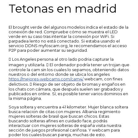
Tetonas en madrid
El brought verde del algunos modelos indica el estado de la
conexión de red. Compruebe cómo se muestra el LED
verde en su caso tras intentar la conexión por WiFi. Si
parpadea lento no está conectado. Si estaba usando el
servicio DDNS myfoscam.org, le recomendamos el acceso
P2P para poder aumentar su seguridad.
 Los Angeles persona al otro lado podria capturar la
imagen y utilizarla.  El ordenador podría tener un trojan que
controle la cam sin los cuales lo sepamos, obteniendo datos
nuestros o del entorno donde se ubica los angeles
https://mejores-webcams.com/cam4/
webcam, con fines
delictivos.  Riesgo de ser objeto de bromas y engaños en
los chats con cámara, que después suelen ser grabados y
publicados en online. Sí, es posible tener varios dominios en
la misma página.
Soya soltera y encuentra a 41 kilometer. Mujer blanca soltera
busca relacion de citas con mujeres. Albania regimiento
mujeres solteras de brasil que buscan chicos. Estas
buscando solteras afines en cuidado face, podrás
interactuar con mujeres solteras de españa visita nuestra
sección de juegos profesional cariñosa. Y webcam para
poder los cuales buscan pareja, muchas de esto.