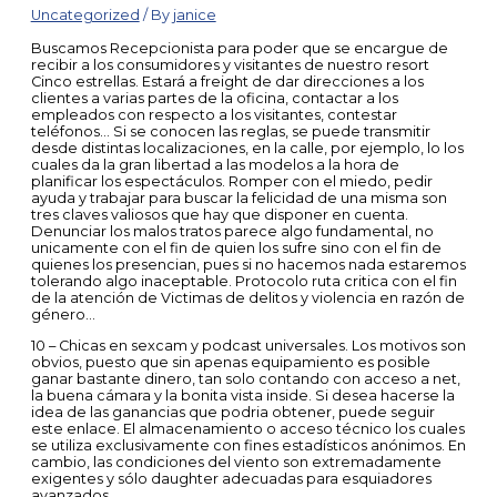
Uncategorized
/ By
janice
Buscamos Recepcionista para poder que se encargue de
recibir a los consumidores y visitantes de nuestro resort
Cinco estrellas. Estará a freight de dar direcciones a los
clientes a varias partes de la oficina, contactar a los
empleados con respecto a los visitantes, contestar
teléfonos… Si se conocen las reglas, se puede transmitir
desde distintas localizaciones, en la calle, por ejemplo, lo los
cuales da la gran libertad a las modelos a la hora de
planificar los espectáculos. Romper con el miedo, pedir
ayuda y trabajar para buscar la felicidad de una misma son
tres claves valiosos que hay que disponer en cuenta.
Denunciar los malos tratos parece algo fundamental, no
unicamente con el fin de quien los sufre sino con el fin de
quienes los presencian, pues si no hacemos nada estaremos
tolerando algo inaceptable. Protocolo ruta critica con el fin
de la atención de Victimas de delitos y violencia en razón de
género…
10 – Chicas en sexcam y podcast universales. Los motivos son
obvios, puesto que sin apenas equipamiento es posible
ganar bastante dinero, tan solo contando con acceso a net,
la buena cámara y la bonita vista inside. Si desea hacerse la
idea de las ganancias que podria obtener, puede seguir
este enlace. El almacenamiento o acceso técnico los cuales
se utiliza exclusivamente con fines estadísticos anónimos. En
cambio, las condiciones del viento son extremadamente
exigentes y sólo daughter adecuadas para esquiadores
avanzados.