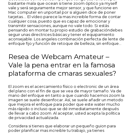
bastante mala que ocean si tiene zoom óptico ya myself
vale y será seguramente mejor sensor, y que funcione en
Mac computer en unportail por si alguien dice de poner
tarjetas…. El vídeo parece la mas increible forma de contar
cualquier cosa, puesto que es capaz de emocionar y
transmitir sensaciones, aunque no vale todo. Si estás
pensando en montar tu propio estudio de grabacióndebes
seguir unas directrices básicas y tener el equipamiento
aconsejable. Los angeles combinación perfecta de lente de
enfoque fijo y función de retoque de belleza, sin enfoque…
Resea de Webcam Amateur –
Vale la pena entrar en la famosa
plataforma de cmaras sexuales?
El zoom es el acercamiento físico o electronic de un área
del plano con el fin de que se vea de mayor tamaño. Va de
mano del enfoque en tanto a que cuando hacemos zoom la
imagen se suele desenfocar. Así, se suele añadir un metodo
que mejora el enfoque para poder que este water mucho
más rápido o incluso que se dé inmediatamente después
de llevar a cabo zoom. Al aceptar, usted acepta la política
de privacidad actualizada.
Considera si tienes que elaborar un pequeño guion para
poder planificar mas increible tu trabajo, ya tienes