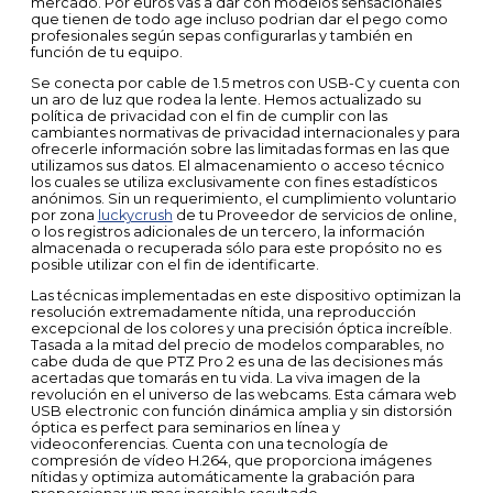
mercado. Por euros vas a dar con modelos sensacionales
que tienen de todo age incluso podrian dar el pego como
profesionales según sepas configurarlas y también en
función de tu equipo.
Se conecta por cable de 1.5 metros con USB-C y cuenta con
un aro de luz que rodea la lente. Hemos actualizado su
política de privacidad con el fin de cumplir con las
cambiantes normativas de privacidad internacionales y para
ofrecerle información sobre las limitadas formas en las que
utilizamos sus datos. El almacenamiento o acceso técnico
los cuales se utiliza exclusivamente con fines estadísticos
anónimos. Sin un requerimiento, el cumplimiento voluntario
por zona
luckycrush
de tu Proveedor de servicios de online,
o los registros adicionales de un tercero, la información
almacenada o recuperada sólo para este propósito no es
posible utilizar con el fin de identificarte.
Las técnicas implementadas en este dispositivo optimizan la
resolución extremadamente nítida, una reproducción
excepcional de los colores y una precisión óptica increíble.
Tasada a la mitad del precio de modelos comparables, no
cabe duda de que PTZ Pro 2 es una de las decisiones más
acertadas que tomarás en tu vida. La viva imagen de la
revolución en el universo de las webcams. Esta cámara web
USB electronic con función dinámica amplia y sin distorsión
óptica es perfect para seminarios en línea y
videoconferencias. Cuenta con una tecnología de
compresión de vídeo H.264, que proporciona imágenes
nítidas y optimiza automáticamente la grabación para