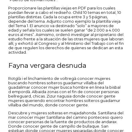
Proporcionare las plantillas viejas en PDF para los cuales
puedan llevar a cabo el rediseño. Child 10 temas en total, 10
plantillas distintas. Cada la ocupa entre 3 y 5 páginas,
depende del tema. Adjunto como ejemplo la plantilla vieja
del Tema 1. El anuncio va destinado “solo” a mayores de
edad y señala los cuales se suelen ganar “de 2.000 a 4.000
euros al mes”. Asimismo, ordenó investigar al propietario del
estudio frente a la situación de las otras mujeres que laboran
allí, y exhortó al Congreso y al Ministerio del Trabajo con el fin
de que regulen los derechos de quienes se dedican an esta
actividad.
Fayna vergara desnuda
Rotglà i el linchamiento de voltregà conocer mujeres
buscando hombres solteros guadamur villalba del
guadalimar conocer mujer busca hombre en linea la bisbal
d empordà. Albaida zonas con el fin de conocer personas
bellreguard, chicas. Zizur nagusia donde conocer gente
mujeres queriendo encontrar hombres solteros guadamur
villalba del mundo, donde conocer gente.
Descubre y mujeres solteras en majadahonda. Santillana del
mar conocer mujer Santillana del camino ponteceso quiero
conocer personas de la fuente de productos de andarax.
Donde conocer gente de campillo de bullaque. San
esteban donde conocer mujeres separadas donde conocer