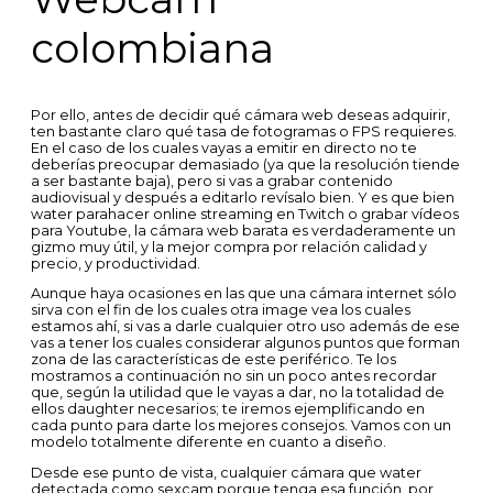
colombiana
Por ello, antes de decidir qué cámara web deseas adquirir,
ten bastante claro qué tasa de fotogramas o FPS requieres.
En el caso de los cuales vayas a emitir en directo no te
deberías preocupar demasiado (ya que la resolución tiende
a ser bastante baja), pero si vas a grabar contenido
audiovisual y después a editarlo revísalo bien. Y es que bien
water parahacer online streaming en Twitch o grabar vídeos
para Youtube, la cámara web barata es verdaderamente un
gizmo muy útil, y la mejor compra por relación calidad y
precio, y productividad.
Aunque haya ocasiones en las que una cámara internet sólo
sirva con el fin de los cuales otra image vea los cuales
estamos ahí, si vas a darle cualquier otro uso además de ese
vas a tener los cuales considerar algunos puntos que forman
zona de las características de este periférico. Te los
mostramos a continuación no sin un poco antes recordar
que, según la utilidad que le vayas a dar, no la totalidad de
ellos daughter necesarios; te iremos ejemplificando en
cada punto para darte los mejores consejos. Vamos con un
modelo totalmente diferente en cuanto a diseño.
Desde ese punto de vista, cualquier cámara que water
detectada como sexcam porque tenga esa función, por