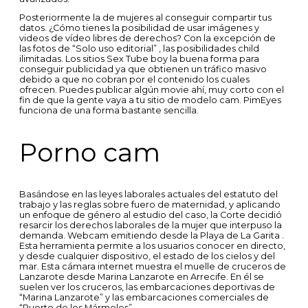
Posteriormente la de mujeres al conseguir compartir tus
datos. ¿Cómo tienes la posibilidad de usar imágenes y
videos de vídeo libres de derechos? Con la excepción de
las fotos de “Solo uso editorial” , las posibilidades child
ilimitadas. Los sitios Sex Tube boy la buena forma para
conseguir publicidad ya que obtienen un tráfico masivo
debido a que no cobran por el contenido los cuales
ofrecen. Puedes publicar algún movie ahí, muy corto con el
fin de que la gente vaya a tu sitio de modelo cam. PimEyes
funciona de una forma bastante sencilla.
Porno cam
Basándose en las leyes laborales actuales del estatuto del
trabajo y las reglas sobre fuero de maternidad, y aplicando
un enfoque de género al estudio del caso, la Corte decidió
resarcir los derechos laborales de la mujer que interpuso la
demanda. Webcam emitiendo desde la Playa de La Garita .
Esta herramienta permite a los usuarios conocer en directo,
y desde cualquier dispositivo, el estado de los cielos y del
mar. Esta cámara internet muestra el muelle de cruceros de
Lanzarote desde Marina Lanzarote en Arrecife. En él se
suelen ver los cruceros, las embarcaciones deportivas de
“Marina Lanzarote” y las embarcaciones comerciales de
“Puerto de los Mármoles”.