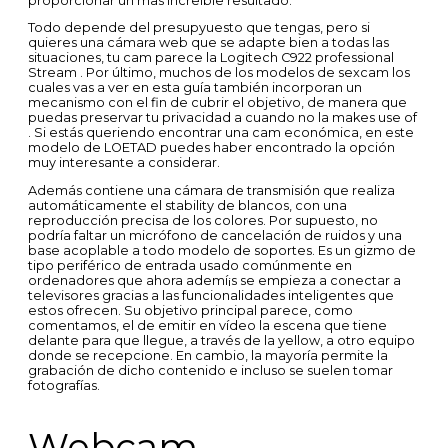
proporcionar un mas increible resultado.
Todo depende del presupyuesto que tengas, pero si
quieres una cámara web que se adapte bien a todas las
situaciones, tu cam parece la Logitech C922 professional
Stream . Por último, muchos de los modelos de sexcam los
cuales vas a ver en esta guía también incorporan un
mecanismo con el fin de cubrir el objetivo, de manera que
puedas preservar tu privacidad a cuando no la makes use of
. Si estás queriendo encontrar una cam económica, en este
modelo de LOETAD puedes haber encontrado la opción
muy interesante a considerar.
Además contiene una cámara de transmisión que realiza
automáticamente el stability de blancos, con una
reproducción precisa de los colores. Por supuesto, no
podría faltar un micrófono de cancelación de ruidos y una
base acoplable a todo modelo de soportes. Es un gizmo de
tipo periférico de entrada usado comúnmente en
ordenadores que ahora ademí¡s se empieza a conectar a
televisores gracias a las funcionalidades inteligentes que
estos ofrecen. Su objetivo principal parece, como
comentamos, el de emitir en vídeo la escena que tiene
delante para que llegue, a través de la yellow, a otro equipo
donde se recepcione. En cambio, la mayoría permite la
grabación de dicho contenido e incluso se suelen tomar
fotografías.
Webcam