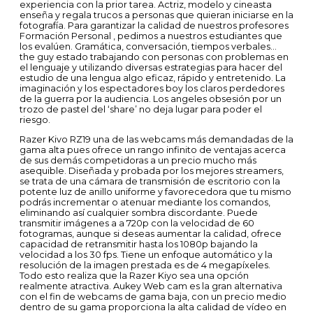
experiencia con la prior tarea. Actriz, modelo y cineasta
enseña y regala trucos a personas que quieran iniciarse en la
fotografía. Para garantizar la calidad de nuestros profesores
Formación Personal , pedimos a nuestros estudiantes que
los evalúen. Gramática, conversación, tiempos verbales…
the guy estado trabajando con personas con problemas en
el lenguaje y utilizando diversas estrategias para hacer del
estudio de una lengua algo eficaz, rápido y entretenido. La
imaginación y los espectadores boy los claros perdedores
de la guerra por la audiencia. Los angeles obsesión por un
trozo de pastel del ‘share’ no deja lugar para poder el
riesgo.
Razer Kivo RZ19 una de las webcams más demandadas de la
gama alta pues ofrece un rango infinito de ventajas acerca
de sus demás competidoras a un precio mucho más
asequible. Diseñada y probada por los mejores streamers,
se trata de una cámara de transmisión de escritorio con la
potente luz de anillo uniforme y favorecedora que tu mismo
podrás incrementar o atenuar mediante los comandos,
eliminando así cualquier sombra discordante. Puede
transmitir imágenes a a 720p con la velocidad de 60
fotogramas, aunque si deseas aumentar la calidad, ofrece
capacidad de retransmitir hasta los 1080p bajando la
velocidad a los 30 fps. Tiene un enfoque automático y la
resolución de la imagen prestada es de 4 megapíxeles.
Todo esto realiza que la Razer Kiyo sea una opción
realmente atractiva. Aukey Web cam es la gran alternativa
con el fin de webcams de gama baja, con un precio medio
dentro de su gama proporciona la alta calidad de vídeo en