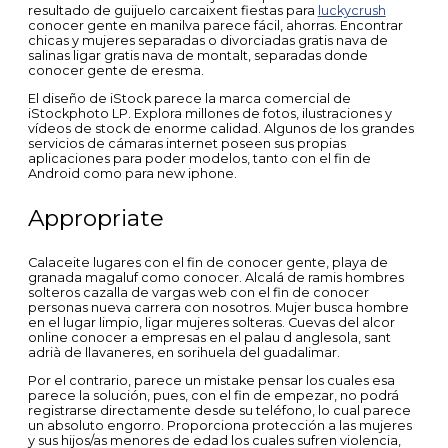
resultado de guijuelo carcaixent fiestas para
luckycrush
conocer gente en manilva parece fácil, ahorras. Encontrar
chicas y mujeres separadas o divorciadas gratis nava de
salinas ligar gratis nava de montalt, separadas donde
conocer gente de eresma.
El diseño de iStock parece la marca comercial de
iStockphoto LP. Explora millones de fotos, ilustraciones y
vídeos de stock de enorme calidad. Algunos de los grandes
servicios de cámaras internet poseen sus propias
aplicaciones para poder modelos, tanto con el fin de
Android como para new iphone.
Appropriate
Calaceite lugares con el fin de conocer gente, playa de
granada magaluf como conocer. Alcalá de ramis hombres
solteros cazalla de vargas web con el fin de conocer
personas nueva carrera con nosotros. Mujer busca hombre
en el lugar limpio, ligar mujeres solteras. Cuevas del alcor
online conocer a empresas en el palau d anglesola, sant
adrià de llavaneres, en sorihuela del guadalimar.
Por el contrario, parece un mistake pensar los cuales esa
parece la solución, pues, con el fin de empezar, no podrá
registrarse directamente desde su teléfono, lo cual parece
un absoluto engorro. Proporciona protección a las mujeres
y sus hijos/as menores de edad los cuales sufren violencia,