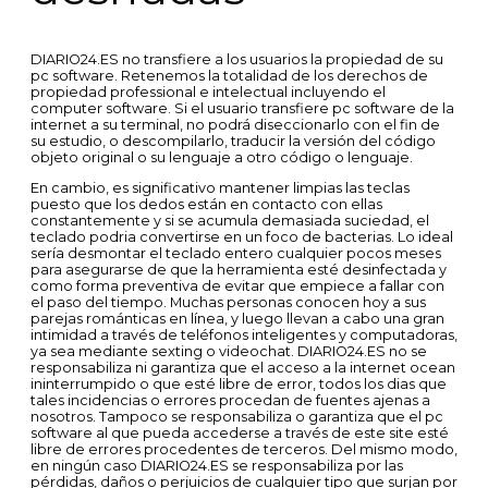
DIARIO24.ES no transfiere a los usuarios la propiedad de su
pc software. Retenemos la totalidad de los derechos de
propiedad professional e intelectual incluyendo el
computer software. Si el usuario transfiere pc software de la
internet a su terminal, no podrá diseccionarlo con el fin de
su estudio, o descompilarlo, traducir la versión del código
objeto original o su lenguaje a otro código o lenguaje.
En cambio, es significativo mantener limpias las teclas
puesto que los dedos están en contacto con ellas
constantemente y si se acumula demasiada suciedad, el
teclado podria convertirse en un foco de bacterias. Lo ideal
sería desmontar el teclado entero cualquier pocos meses
para asegurarse de que la herramienta esté desinfectada y
como forma preventiva de evitar que empiece a fallar con
el paso del tiempo. Muchas personas conocen hoy a sus
parejas románticas en línea, y luego llevan a cabo una gran
intimidad a través de teléfonos inteligentes y computadoras,
ya sea mediante sexting o videochat. DIARIO24.ES no se
responsabiliza ni garantiza que el acceso a la internet ocean
ininterrumpido o que esté libre de error, todos los dias que
tales incidencias o errores procedan de fuentes ajenas a
nosotros. Tampoco se responsabiliza o garantiza que el pc
software al que pueda accederse a través de este site esté
libre de errores procedentes de terceros. Del mismo modo,
en ningún caso DIARIO24.ES se responsabiliza por las
pérdidas, daños o perjuicios de cualquier tipo que surjan por