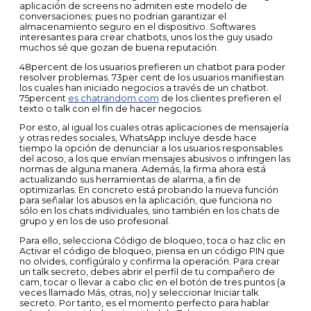
aplicación de screens no admiten este modelo de
conversaciones; pues no podrian garantizar el
almacenamiento seguro en el dispositivo. Softwares
interesantes para crear chatbots, unos los the guy usado
muchos sé que gozan de buena reputación.
48percent de los usuarios prefieren un chatbot para poder
resolver problemas. 73per cent de los usuarios manifiestan
los cuales han iniciado negocios a través de un chatbot.
75percent
es chatrandom com
de los clientes prefieren el
texto o talk con el fin de hacer negocios.
Por esto, al igual los cuales otras aplicaciones de mensajería
y otras redes sociales, WhatsApp incluye desde hace
tiempo la opción de denunciar a los usuarios responsables
del acoso, a los que envían mensajes abusivos o infringen las
normas de alguna manera. Además, la firma ahora está
actualizando sus herramientas de alarma, a fin de
optimizarlas. En concreto está probando la nueva función
para señalar los abusos en la aplicación, que funciona no
sólo en los chats individuales, sino también en los chats de
grupo y en los de uso profesional.
Para ello, selecciona Código de bloqueo, toca o haz clic en
Activar el código de bloqueo, piensa en un código PIN que
no olvides, configúralo y confirma la operación. Para crear
un talk secreto, debes abrir el perfil de tu compañero de
cam, tocar o llevar a cabo clic en el botón de tres puntos (a
veces llamado Más, otras, no) y seleccionar Iniciar talk
secreto. Por tanto, es el momento perfecto para hablar