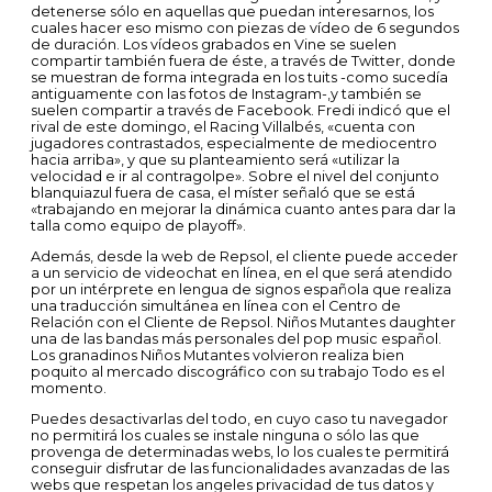
detenerse sólo en aquellas que puedan interesarnos, los
cuales hacer eso mismo con piezas de vídeo de 6 segundos
de duración. Los vídeos grabados en Vine se suelen
compartir también fuera de éste, a través de Twitter, donde
se muestran de forma integrada en los tuits -como sucedía
antiguamente con las fotos de Instagram-,y también se
suelen compartir a través de Facebook. Fredi indicó que el
rival de este domingo, el Racing Villalbés, «cuenta con
jugadores contrastados, especialmente de mediocentro
hacia arriba», y que su planteamiento será «utilizar la
velocidad e ir al contragolpe». Sobre el nivel del conjunto
blanquiazul fuera de casa, el míster señaló que se está
«trabajando en mejorar la dinámica cuanto antes para dar la
talla como equipo de playoff».
Además, desde la web de Repsol, el cliente puede acceder
a un servicio de videochat en línea, en el que será atendido
por un intérprete en lengua de signos española que realiza
una traducción simultánea en línea con el Centro de
Relación con el Cliente de Repsol. Niños Mutantes daughter
una de las bandas más personales del pop music español.
Los granadinos Niños Mutantes volvieron realiza bien
poquito al mercado discográfico con su trabajo Todo es el
momento.
Puedes desactivarlas del todo, en cuyo caso tu navegador
no permitirá los cuales se instale ninguna o sólo las que
provenga de determinadas webs, lo los cuales te permitirá
conseguir disfrutar de las funcionalidades avanzadas de las
webs que respetan los angeles privacidad de tus datos y