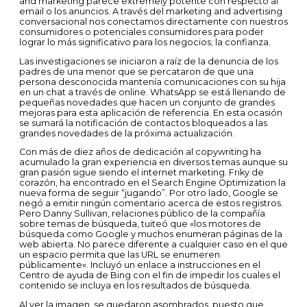
and marketing parece extremely potente con respecto al
email o los anuncios. A través del marketing and advertising
conversacional nos conectamos directamente con nuestros
consumidores o potenciales consumidores para poder
lograr lo más significativo para los negocios; la confianza.
Las investigaciones se iniciaron a raíz de la denuncia de los
padres de una menor que se percataron de que una
persona desconocida mantenía comunicaciones con su hija
en un chat a través de online. WhatsApp se está llenando de
pequeñas novedades que hacen un conjunto de grandes
mejoras para esta aplicación de referencia. En esta ocasión
se sumará la notificación de contactos bloqueados a las
grandes novedades de la próxima actualización.
Con más de diez años de dedicación al copywriting ha
acumulado la gran experiencia en diversos temas aunque su
gran pasión sigue siendo el internet marketing. Friky de
corazón, ha encontrado en el Search Engine Optimization la
nueva forma de seguir “jugando”. Por otro lado, Google se
negó a emitir ningún comentario acerca de estos registros.
Pero Danny Sullivan, relaciones público de la compañía
sobre temas de búsqueda, tuiteó que «los motores de
búsqueda como Google y muchos enumeran páginas de la
web abierta. No parece diferente a cualquier caso en el que
un espacio permita que las URL se enumeren
públicamente«. Incluyó un enlace a instrucciones en el
Centro de ayuda de Bing con el fin de impedir los cuales el
contenido se incluya en los resultados de búsqueda.
Al ver la imagen, se quedaron asombrados, puesto que