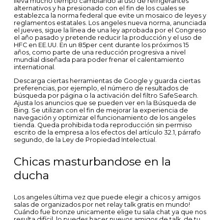
lleva mucho tiempo cambiando al uso de refrigerantes
alternativos y ha presionado con el fin de los cuales se
establezca la norma federal que evite un mosaico de leyes y
reglamentos estatales. Los angeles nueva norma, anunciada
el jueves, sigue la línea de una ley aprobada por el Congreso
el año pasado y pretende reducir la producción y el uso de
HFC en EE.UU. En un 85per cent durante los próximos 15
años, como parte de una reducción progresiva a nivel
mundial diseñada para poder frenar el calentamiento
international.
Descarga ciertas herramientas de Google y guarda ciertas
preferencias, por ejemplo, el número de resultados de
búsqueda por página o la activación del filtro SafeSearch.
Ajusta los anuncios que se pueden ver en la Búsqueda de
Bing. Se utilizan con el fin de mejorar la experiencia de
navegación y optimizar el funcionamiento de los angeles
tienda. Queda prohibida toda reproducción sin permiso
escrito de la empresa a los efectos del artículo 32.1, párrafo
segundo, de la Ley de Propiedad Intelectual.
Chicas masturbandose en la
ducha
Los angeles última vez que puede elegir a chicos y amigos
salas de organizados por net relay talk gratis en mundo!
Cuándo fue bronze unicamente elige tu sala chat ya que nos
resulta difícil, lo puedes hacer nuevos amigos de talk, de tu