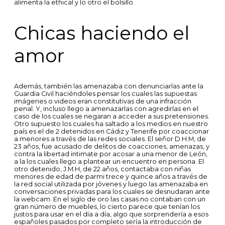
alimenta la ethical y lo otro el bolsillo.
Chicas haciendo el
amor
Además, también las amenazaba con denunciarlas ante la
Guardia Civil haciéndoles pensar los cuales las supuestas
imágenes o videos eran constitutivas de una infracción
penal. Y, incluso llego a amenazarlas con agredirlas en el
caso de los cuales se negaran a acceder a sus pretensiones.
Otro supuesto los cuales ha saltado a los medios en nuestro
país es el de 2 detenidos en Cádiz y Tenerife por coaccionar
a menores a través de las redes sociales. El señor D.H.M, de
23 años, fue acusado de delitos de coacciones, amenazas, y
contra la libertad intimate por acosar a una menor de León,
a la los cuales llego a plantear un encuentro en persona. El
otro detenido, J.M.H, de 22 años, contactaba con niñas
menores de edad de parmi trece y quince años a través de
la red social utilizada por jóvenes y luego las amenazaba en
conversaciones privadas para los cuales se desnudaran ante
la webcam. En el siglo de oro las casas no contaban con un
gran número de muebles, lo cierto parece que tenían los
justos para usar en el día a día, algo que sorprendería a esos
españoles pasados por completo sería la introducción de