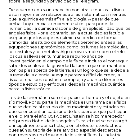
sobre la seguridad y privacidad de Telegram.
De acuerdo con su interacción con otras ciencias, la física
está mayormente relacionada a las matemáticas mientras
que la química es más afín a la biología. A pesar de que
ambas boy ciencias sumamente útiles para poder la
humanidad, la química dispone de gran aplicabilidad que los
angeles física. Por el contrario, en la actualidad es factible
asegurar que los angeles química se dedica de forma
primordial al estudio de elementos pertenecientes a las
agrupaciones supratómicas, como los fumes, las moléculas,
los cristales y los metales. Algo brown simple como el reloj
los cuales llevas en tu muñeca requirió años de
investigación en el campo de la física e incluso el conseguir
saber los cuales es la gravedad la fuerza que nos mantiene
con los pies acerca de la tierra, es un logro que se le debe a
la rama de la ciencia. Aunque parezca difícil de creer, la
física es una rama bastante compleja y abarca diferentes
tipos de estudios y enfoques, desde la mecánica cuántica
hasta la física teórica.
Los de la cinemática son el espacio, el tiempo y el objeto en
sí o móvil. Por su parte, la mecánica es una rama de la física
que se dedica al estudio de los movimientos y estados en
que se encuentran cada uno de los cuerpos que participan
en ello. Para el año 1991 Albert Einstein se hizo merecedor
del premio Nobel de los angeles física, el cual se ce otorgó
principalmente por su trabajo en el efecto fotoeléctrico,
pues aún su teoría de la relatividad espacial despertaba
controversias en el mundo de los científicos. La industria