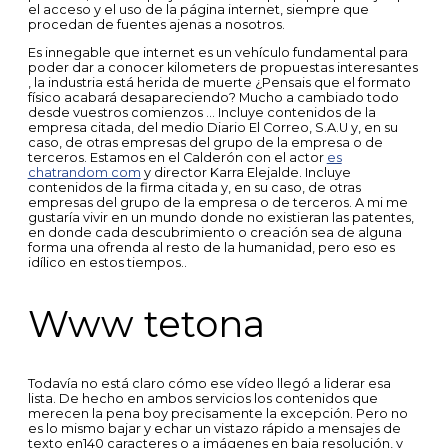
el acceso y el uso de la página internet, siempre que
procedan de fuentes ajenas a nosotros.
Es innegable que internet es un vehículo fundamental para
poder dar a conocer kilometers de propuestas interesantes
, la industria está herida de muerte ¿Pensais que el formato
físico acabará desapareciendo? Mucho a cambiado todo
desde vuestros comienzos … Incluye contenidos de la
empresa citada, del medio Diario El Correo, S.A.U y, en su
caso, de otras empresas del grupo de la empresa o de
terceros. Estamos en el Calderón con el actor
es
chatrandom com
y director Karra Elejalde. Incluye
contenidos de la firma citada y, en su caso, de otras
empresas del grupo de la empresa o de terceros. A mi me
gustaría vivir en un mundo donde no existieran las patentes,
en donde cada descubrimiento o creación sea de alguna
forma una ofrenda al resto de la humanidad, pero eso es
idílico en estos tiempos..
Www tetona
Todavía no está claro cómo ese vídeo llegó a liderar esa
lista. De hecho en ambos servicios los contenidos que
merecen la pena boy precisamente la excepción. Pero no
es lo mismo bajar y echar un vistazo rápido a mensajes de
texto en140 caracteres o a imágenes en baja resolución, y