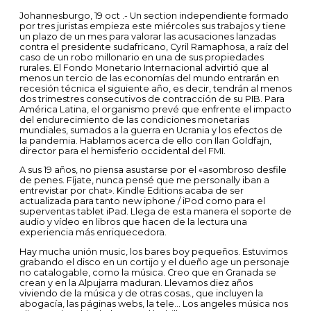
Johannesburgo, 19 oct .- Un section independiente formado
por tres juristas empieza este miércoles sus trabajos y tiene
un plazo de un mes para valorar las acusaciones lanzadas
contra el presidente sudafricano, Cyril Ramaphosa, a raíz del
caso de un robo millonario en una de sus propiedades
rurales. El Fondo Monetario Internacional advirtió que al
menos un tercio de las economías del mundo entrarán en
recesión técnica el siguiente año, es decir, tendrán al menos
dos trimestres consecutivos de contracción de su PIB. Para
América Latina, el organismo prevé que enfrente el impacto
del endurecimiento de las condiciones monetarias
mundiales, sumados a la guerra en Ucrania y los efectos de
la pandemia. Hablamos acerca de ello con Ilan Goldfajn,
director para el hemisferio occidental del FMI.
A sus 19 años, no piensa asustarse por el «asombroso desfile
de penes. Fíjate, nunca pensé que me personally iban a
entrevistar por chat». Kindle Editions acaba de ser
actualizada para tanto new iphone / iPod como para el
superventas tablet iPad. Llega de esta manera el soporte de
audio y vídeo en libros que hacen de la lectura una
experiencia más enriquecedora.
Hay mucha unión music, los bares boy pequeños. Estuvimos
grabando el disco en un cortijo y el dueño age un personaje
no catalogable, como la música. Creo que en Granada se
crean y en la Alpujarra maduran. Llevamos diez años
viviendo de la música y de otras cosas., que incluyen la
abogacía, las páginas webs, la tele… Los angeles música nos