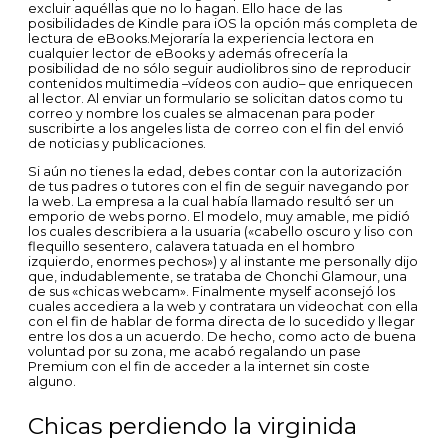
excluir aquéllas que no lo hagan. Ello hace de las
posibilidades de Kindle para iOS la opción más completa de
lectura de eBooks.Mejoraría la experiencia lectora en
cualquier lector de eBooks y además ofrecería la
posibilidad de no sólo seguir audiolibros sino de reproducir
contenidos multimedia –vídeos con audio– que enriquecen
al lector. Al enviar un formulario se solicitan datos como tu
correo y nombre los cuales se almacenan para poder
suscribirte a los angeles lista de correo con el fin del envió
de noticias y publicaciones.
Si aún no tienes la edad, debes contar con la autorización
de tus padres o tutores con el fin de seguir navegando por
la web. La empresa a la cual había llamado resultó ser un
emporio de webs porno. El modelo, muy amable, me pidió
los cuales describiera a la usuaria («cabello oscuro y liso con
flequillo sesentero, calavera tatuada en el hombro
izquierdo, enormes pechos») y al instante me personally dijo
que, indudablemente, se trataba de Chonchi Glamour, una
de sus «chicas webcam». Finalmente myself aconsejó los
cuales accediera a la web y contratara un videochat con ella
con el fin de hablar de forma directa de lo sucedido y llegar
entre los dos a un acuerdo. De hecho, como acto de buena
voluntad por su zona, me acabó regalando un pase
Premium con el fin de acceder a la internet sin coste
alguno.
Chicas perdiendo la virginida