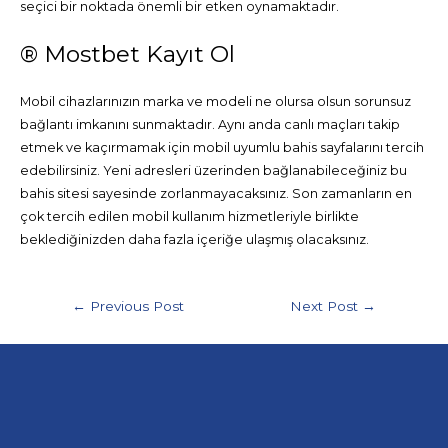
seçici bir noktada önemli bir etken oynamaktadır.
®️ Mostbet Kayıt Ol
Mobil cihazlarınızın marka ve modeli ne olursa olsun sorunsuz
bağlantı imkanını sunmaktadır. Aynı anda canlı maçları takip
etmek ve kaçırmamak için mobil uyumlu bahis sayfalarını tercih
edebilirsiniz. Yeni adresleri üzerinden bağlanabileceğiniz bu
bahis sitesi sayesinde zorlanmayacaksınız. Son zamanların en
çok tercih edilen mobil kullanım hizmetleriyle birlikte
beklediğinizden daha fazla içeriğe ulaşmış olacaksınız.
←
Previous Post
Next Post
→