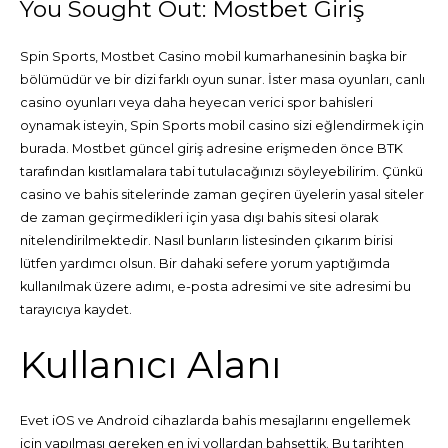
You Sought Out: Mostbet Giriş
Spin Sports, Mostbet Casino mobil kumarhanesinin başka bir
bölümüdür ve bir dizi farklı oyun sunar. İster masa oyunları, canlı
casino oyunları veya daha heyecan verici spor bahisleri
oynamak isteyin, Spin Sports mobil casino sizi eğlendirmek için
burada. Mostbet güncel giriş adresine erişmeden önce BTK
tarafından kısıtlamalara tabi tutulacağınızı söyleyebilirim. Çünkü
casino ve bahis sitelerinde zaman geçiren üyelerin yasal siteler
de zaman geçirmedikleri için yasa dışı bahis sitesi olarak
nitelendirilmektedir. Nasıl bunların listesinden çıkarım birisi
lütfen yardımcı olsun. Bir dahaki sefere yorum yaptığımda
kullanılmak üzere adımı, e-posta adresimi ve site adresimi bu
tarayıcıya kaydet.
Kullanıcı Alanı
Evet iOS ve Android cihazlarda bahis mesajlarını engellemek
için yapılması gereken en iyi yollardan bahsettik. Bu tarihten