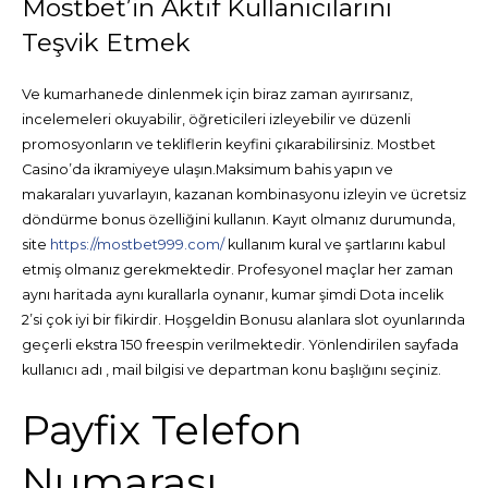
Mostbet’in Aktif Kullanıcılarını
Teşvik Etmek
Ve kumarhanede dinlenmek için biraz zaman ayırırsanız,
incelemeleri okuyabilir, öğreticileri izleyebilir ve düzenli
promosyonların ve tekliflerin keyfini çıkarabilirsiniz. Mostbet
Casino’da ikramiyeye ulaşın.Maksimum bahis yapın ve
makaraları yuvarlayın, kazanan kombinasyonu izleyin ve ücretsiz
döndürme bonus özelliğini kullanın. Kayıt olmanız durumunda,
site
https://mostbet999.com/
kullanım kural ve şartlarını kabul
etmiş olmanız gerekmektedir. Profesyonel maçlar her zaman
aynı haritada aynı kurallarla oynanır, kumar şimdi Dota incelik
2’si çok iyi bir fikirdir. Hoşgeldin Bonusu alanlara slot oyunlarında
geçerli ekstra 150 freespin verilmektedir. Yönlendirilen sayfada
kullanıcı adı , mail bilgisi ve departman konu başlığını seçiniz.
Payfix Telefon
Numarası