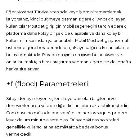
Eğer Mostbet Türkiye sitesinde kayıt işlemini tamamlamak
istiyorsanız, ikinci düğmeye basmanız gerekli. Ancak dileyen
kullanıcılar Mostbet giriş için mobil seçeneğini tercih ederek
platforma daha kolay bir şekilde ulaşabilir ve daha kolay bir
kullanım imkanından yararlanabilir. Mobil Mostbet giriş normal
sistemine göre beraberinde birçok ayrıcalığı da kullanıcıları ile
buluşturmaktadır. Burada en iyinin en iyisini bulacaksınız ve
onları bulmak için biraz araştırma yapmanız gerekse de, etrafta
harika siteler var.
+f (flood) Parametreleri
Siteyi deneyimleyen kişiler siteye dair olan bilgilerini ve
deneyimlerini bu şekilde diğer kullanıcılara aktarabilmektedir.
Com base no método que você escolher, os saques podem
levar de um minuto a sete dias. Dünyadaki casino siteleri
genellikle kullanıcılarına az miktarda bedava bonus
vermektedir.