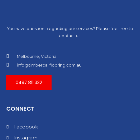
You have questions regarding our services? Please feel free to
contact us.
Melbourne, Victoria
info@timbercallflooring.com.au
0497 811 332
CONNECT
Facebook
Instagram