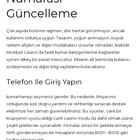
Güncelleme
Çok sayıda bölüme rağmen, site hantal görünmüyor, ancak
kullanımı oldukça uygun. Tasarım, yoğun animasyon, büyük
reklam afişleri ve diğer müdahaleci unsurlar olmadan, kısıtlıdır.
Mostbet Casino’da farklı kumar kategorilerine bağlantılar
içeren dikey bir panel mevcuttur. Ekranın alt kısmında kullanıcı
sözleşmesini ve diğer bilgi sayfalarını bulacaksınız.
Telefon Ile Giriş Yapın
kumarhaneyi seçmeniz gerekir. Bu nedenle, ihtiyacınız
olduğunda size doğru yardımı ve rehberliği sunacak destek
ekibimize her zaman güvenebilirsiniz. Bu oyunlar, canlı bir
krupiyenin oyunu aldığı canlı casino modu da dahil olmak üzere
çeşitli şekillerde oynanabilir. Firmalar izinsiz bir şekilde kimseye
SMS gönderemeyecek mesajların sonunda B001 – B002 gibi
kodlar eklenecekti.