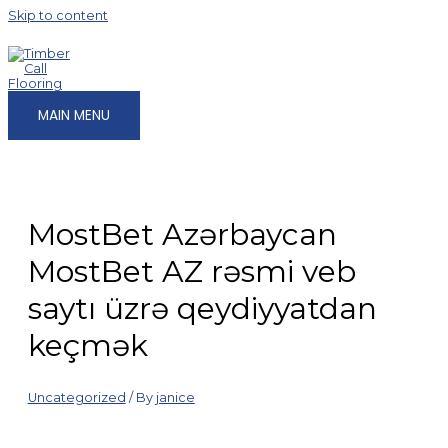
Skip to content
MAIN MENU
MostBet Azərbaycan
MostBet AZ rəsmi veb
saytı üzrə qeydiyyatdan
keçmək
Uncategorized
/ By
janice