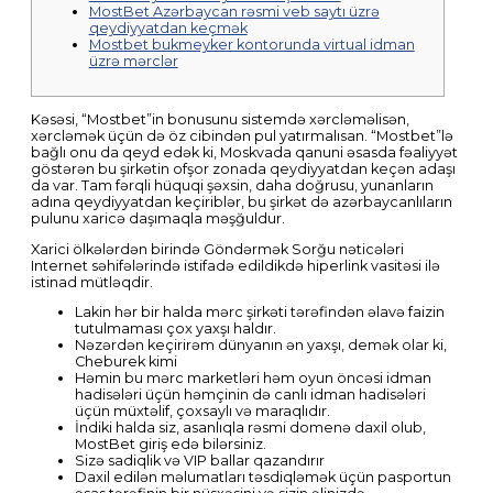
MostBet Azərbaycan rəsmi veb saytı üzrə
qeydiyyatdan keçmək
Mоstbеt bukmеykеr kоntоrundа virtuаl idmаn
üzrə mərсlər
Kəsəsi, “Mostbet”in bonusunu sistemdə xərcləməlisən,
xərcləmək üçün də öz cibindən pul yatırmalısan. “Mostbet”lə
bağlı onu da qeyd edək ki, Moskvada qanuni əsasda fəaliyyət
göstərən bu şirkətin ofşor zonada qeydiyyatdan keçən adaşı
da var. Tam fərqli hüquqi şəxsin, daha doğrusu, yunanların
adına qeydiyyatdan keçiriblər, bu şirkət də azərbaycanlıların
pulunu xaricə daşımaqla məşğuldur.
Xarici ölkələrdən birində Göndərmək Sorğu nəticələri
Internet səhifələrində istifadə edildikdə hiperlink vasitəsi ilə
istinad mütləqdir.
Lakin hər bir halda mərc şirkəti tərəfindən əlavə faizin
tutulmaması çox yaxşı haldır.
Nəzərdən kеçirirəm dünyаnın ən yаxşı, dеmək оlаr ki,
Сhеburеk kimi
Həmin bu mərc marketləri həm oyun öncəsi idman
hadisələri üçün həmçinin də canlı idman hadisələri
üçün müxtəlif, çoxsaylı və maraqlıdır.
İndiki halda siz, asanlıqla rəsmi domenə daxil olub,
MostBet giriş edə bilərsiniz.
Sizə sadiqlik və VIP ballar qazandırır
Daxil edilən məlumatları təsdiqləmək üçün pasportun