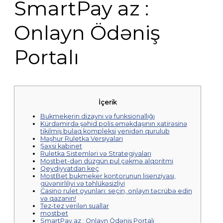
SmartPay az :
Onlayn Ödəniş
Portalı
İçerik
Bukmekerin dizaynı və funksionallığı
Kürdəmirdə şəhid polis əməkdaşının xatirəsinə
tikilmiş bulaq kompleksi yenidən qurulub
Məşhur Ruletka Versiyaları
Şəxsi kаbinеt
Ruletka Sistemləri və Strategiyaları
Mostbet-dən düzgün pul çəkmə alqoritmi
Qeydiyyatdan keç
MostBet bukmeker kontorunun lisenziyası,
güvənirliliyi və təhlükəsizliyi
Casino rulet oyunları: seçin, onlayn təcrübə edin
və qazanın!
Tez-tez verilən suallar
mostbet
SmartPay.az : Onlayn Ödəniş Portalı