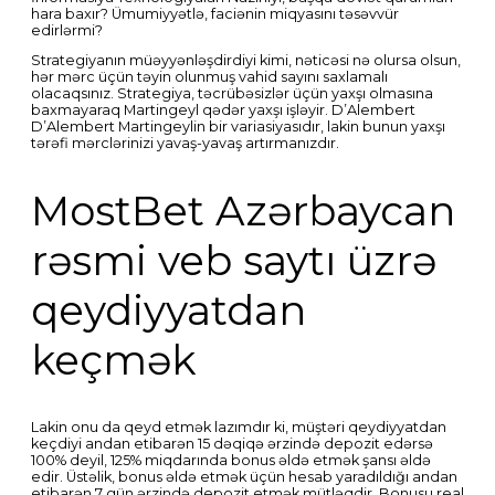
hara baxır? Ümumiyyətlə, faciənin miqyasını təsəvvür
edirlərmi?
Strategiyanın müəyyənləşdirdiyi kimi, nəticəsi nə olursa olsun,
hər mərc üçün təyin olunmuş vahid sayını saxlamalı
olacaqsınız. Strategiya, təcrübəsizlər üçün yaxşı olmasına
baxmayaraq Martingeyl qədər yaxşı işləyir. D’Alembert
D’Alembert Martingeylin bir variasiyasıdır, lakin bunun yaxşı
tərəfi mərclərinizi yavaş-yavaş artırmanızdır.
MostBet Azərbaycan
rəsmi veb saytı üzrə
qeydiyyatdan
keçmək
Lakin onu da qeyd etmək lazımdır ki, müştəri qeydiyyatdan
keçdiyi andan etibarən 15 dəqiqə ərzində depozit edərsə
100% deyil, 125% miqdarında bonus əldə etmək şansı əldə
edir. Üstəlik, bonus əldə etmək üçün hesab yaradıldığı andan
etibarən 7 gün ərzində depozit etmək mütləqdir. Bonusu real