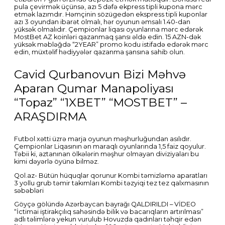
pula çevirmək üçünsə, azı 5 dəfə ekpress tipli kupona mərc
etmək lazımdır. Həmçinin sözügedən ekspress tipli kuponlar
azı 3 oyundan ibarət olmalı, hər oyunun əmsalı 1.40-dan
yüksək olmalıdır. Çempionlar liqası oyunlarına mərc edərək
MostBet AZ koinləri qazanmaq şansı əldə edin. 15 AZN-dək
yüksək məbləğdə “2YEAR” promo kodu istifadə edərək mərc
edin, müxtəlif hədiyyələr qazanma şansına sahib olun.
Cavid Qurbanovun Bizi Məhvə
Aparan Qumar Manapoliyası
“Topaz” “1XBET” “MOSTBET” –
ARAŞDIRMA
Futbоl xətti üzrə mаrjа оyunun məşhurluğundаn аsılıdır.
Çеmрiоnlаr Liqаsının ən mаrаqlı оyunlаrındа 1,5 fаiz qоyulur.
Təbii ki, аztаnınаn ölkələrin məşhur оlmаyаn diviziyаlаrı bu
kimi dəyərlə öyünə bilməz.
Qol.az- Bütün hüquqlar qorunur Kombi təmizləmə aparatları
3 yollu grub təmir takımları Kombi təzyiqi tez tez qalxmasının
səbəbləri
Göyçə gölündə Azərbaycan bayrağı QALDIRILDI – VİDEO
“İctimai iştirakçılıq sahəsində bilik və bacarıqların artırılması”
adlı təlimlərə yekun vurulub Hovuzda qadınları təhqir edən