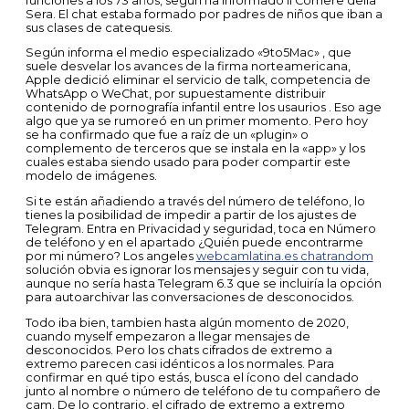
funciones a los 73 años, según ha informado Il Corriere della
Sera. El chat estaba formado por padres de niños que iban a
sus clases de catequesis.
Según informa el medio especializado «9to5Mac» , que
suele desvelar los avances de la firma norteamericana,
Apple dedició eliminar el servicio de talk, competencia de
WhatsApp o WeChat, por supuestamente distribuir
contenido de pornografía infantil entre los usaurios . Eso age
algo que ya se rumoreó en un primer momento. Pero hoy
se ha confirmado que fue a raíz de un «plugin» o
complemento de terceros que se instala en la «app» y los
cuales estaba siendo usado para poder compartir este
modelo de imágenes.
Si te están añadiendo a través del número de teléfono, lo
tienes la posibilidad de impedir a partir de los ajustes de
Telegram. Entra en Privacidad y seguridad, toca en Número
de teléfono y en el apartado ¿Quién puede encontrarme
por mi número? Los angeles
webcamlatina.es chatrandom
solución obvia es ignorar los mensajes y seguir con tu vida,
aunque no sería hasta Telegram 6.3 que se incluiría la opción
para autoarchivar las conversaciones de desconocidos.
Todo iba bien, tambien hasta algún momento de 2020,
cuando myself empezaron a llegar mensajes de
desconocidos. Pero los chats cifrados de extremo a
extremo parecen casi idénticos a los normales. Para
confirmar en qué tipo estás, busca el ícono del candado
junto al nombre o número de teléfono de tu compañero de
cam. De lo contrario, el cifrado de extremo a extremo