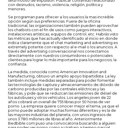
será motivo de expulsión. Publicar contenido relacionado
con desnudos, racismo, violencia, religión, política y
menores.
Se programan para ofrecer a los usuarios la mas increible
opción según sus preferencias. Fuera de la oficina
tradicional, las organizaciones también pueden aprovechar
los chatbots con el fin de usos como juegos interactivos,
instalaciones artísticas, equipos de control, etc. Habrás visto
las métricas que has actually identificado al inicio en donde
indica claramente que el chat marketing and advertising es
extremely potente con respecto al e-mail o los anuncios. A
través del advertising conversacional nos conectamos
directamente con nuestros consumidores o potenciales
clientes para lograr lo más importante para los negocios; la
confianza.
La medida, conocida como American Innovation and
Manufacturing, obtuvo un amplio apoyo bipartidista. La ley
también incluye medidas separadas para poder fomentar
las tecnologías de captura y almacenamiento de dióxido de
carbono producidas por las centrales eléctricas y las
fábricas, y pide que se reduzcan las emisiones de diésel de
los autobuses y otros vehículos. Los angeles joven de 22
años cobrará un overall de 755 libras por 50 horas de ver
porno. La empresa quiere conocer mejor el tema, ya que el
porno puede adoptar muchas formas diferentes y es la de
las mayores industrias del planeta, con unos ingresos de
unos 3.780 millones de libras al año. Anteriormente
Bedbible.com puso una convocatoria buscando a alguien
para poder ver porno como su trabajo a tiempo parcial.