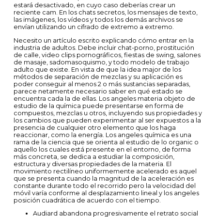
estará desactivado, en cuyo caso deberías crear un
reciente cam. En los chats secretos, los mensajes de texto,
las imágenes, los vídeos y todos los demás archivos se
envían utilizando un cifrado de extremo a extremo.
Necesito un artículo escrito explicando cómo entrar en la
industria de adultos. Debe incluir chat-porno, prostitución
de calle, video clips pornográficos, fiestas de swing, salones
de masaje, sadomasoquismo, y todo modelo de trabajo
adulto que existe. En vista de que la idea major de los
métodos de separación de mezclas y su aplicación es
poder conseguir al menos 2 o más sustancias separadas,
parece netamente necesario saber en qué estado se
encuentra cada la de ellas. Los angeles materia objeto de
estudio de la química puede presentarse en forma de
compuestos, mezclas u otros, incluyendo sus propiedades y
los cambios que pueden experimentar al ser expuestos a la
presencia de cualquier otro elemento que los haga
reaccionar, como la energía. Los angeles química es una
rama de la ciencia que se orienta al estudio de lo organic o
aquello los cuales está presente en el entorno, de forma
más concreta, se dedica a estudiar la composición,
estructura y diversas propiedades de la materia. El
movimiento rectilíneo uniformemente acelerado es aquel
que se presenta cuando la magnitud de la aceleración es
constante durante todo el recorrido pero la velocidad del
móvil varía conforme al desplazamiento lineal y los angeles
posición cuadrática de acuerdo con el tiempo.
Audiard abandona progresivamente el retrato social