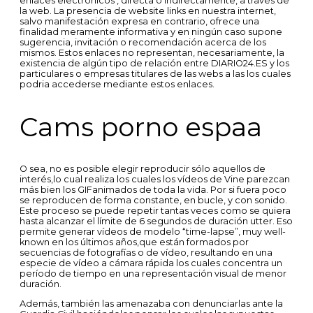
enlaces electrónicos , directa o indirectamente, a través de
la web. La presencia de website links en nuestra internet,
salvo manifestación expresa en contrario, ofrece una
finalidad meramente informativa y en ningún caso supone
sugerencia, invitación o recomendación acerca de los
mismos. Estos enlaces no representan, necesariamente, la
existencia de algún tipo de relación entre DIARIO24.ES y los
particulares o empresas titulares de las webs a las los cuales
podria accederse mediante estos enlaces.
Cams porno espaa
O sea, no es posible elegir reproducir sólo aquellos de
interés,lo cual realiza los cuales los vídeos de Vine parezcan
más bien los GIFanimados de toda la vida. Por si fuera poco
se reproducen de forma constante, en bucle, y con sonido.
Este proceso se puede repetir tantas veces como se quiera
hasta alcanzar el límite de 6 segundos de duración utter. Eso
permite generar vídeos de modelo “time-lapse”, muy well-
known en los últimos años,que están formados por
secuencias de fotografías o de vídeo, resultando en una
especie de vídeo a cámara rápida los cuales concentra un
período de tiempo en una representación visual de menor
duración.
Además, también las amenazaba con denunciarlas ante la