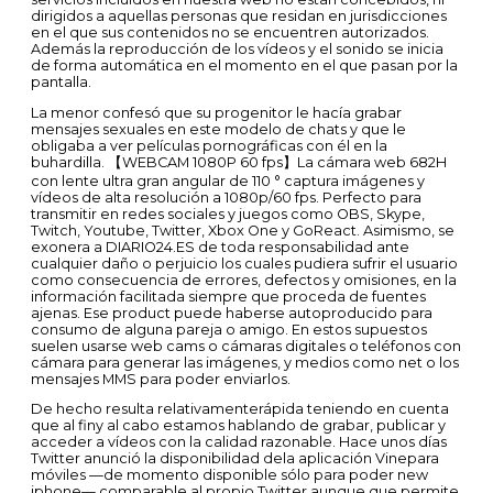
dirigidos a aquellas personas que residan en jurisdicciones
en el que sus contenidos no se encuentren autorizados.
Además la reproducción de los vídeos y el sonido se inicia
de forma automática en el momento en el que pasan por la
pantalla.
La menor confesó que su progenitor le hacía grabar
mensajes sexuales en este modelo de chats y que le
obligaba a ver películas pornográficas con él en la
buhardilla. 【WEBCAM 1080P 60 fps】La cámara web 682H
con lente ultra gran angular de 110 ° captura imágenes y
vídeos de alta resolución a 1080p/60 fps. Perfecto para
transmitir en redes sociales y juegos como OBS, Skype,
Twitch, Youtube, Twitter, Xbox One y GoReact. Asimismo, se
exonera a DIARIO24.ES de toda responsabilidad ante
cualquier daño o perjuicio los cuales pudiera sufrir el usuario
como consecuencia de errores, defectos y omisiones, en la
información facilitada siempre que proceda de fuentes
ajenas. Ese product puede haberse autoproducido para
consumo de alguna pareja o amigo. En estos supuestos
suelen usarse web cams o cámaras digitales o teléfonos con
cámara para generar las imágenes, y medios como net o los
mensajes MMS para poder enviarlos.
De hecho resulta relativamenterápida teniendo en cuenta
que al finy al cabo estamos hablando de grabar, publicar y
acceder a vídeos con la calidad razonable. Hace unos días
Twitter anunció la disponibilidad dela aplicación Vinepara
móviles —de momento disponible sólo para poder new
iphone— comparable al propio Twitter aunque que permite