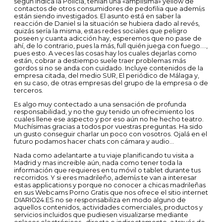
según indica la Policía, tenían una «amplísima» yellow de
contactos de otros consumidores de pedofilia que ademí¡s
están siendo investigados. El asunto está en saber la
reacción de Daniel si la situación se hubiera dado al revés,
quizás sería la misma, estas redes sociales que peligro
poseen y cuanta adicción hay, esperemos que no pase de
ahí, de lo contrario, pues la más, full quién juega con fuego….,
pues esto. A veces las cosas hay los cuales dejarlas como
están, cobrar a destiempo suele traer problemas más
gordos si no se anda con cuidado. Incluye contenidos de la
empresa citada, del medio SUR, El periódico de Málaga y,
en su caso, de otras empresas del grupo de la empresa o de
terceros.
Es algo muy contectado a una sensación de profunda
responsabilidad, y no the guy tenido un ofrecimiento los
cuales llene ese aspecto y por eso aún no he hecho teatro.
Muchísimas gracias a todos por vuestras preguntas. Ha sido
un gusto conseguir charlar un poco con vosotros. Ojalá en el
futuro podamos hacer chats con cámara y audio…
Nada como adelantarte a tu viaje planificando tu visita a
Madrid y mas increible aún, nada como tener toda la
información que requieres en tu móvil o tablet durante tus
recorridos. Y si eres madrileño, ademí¡s te van a interesar
estas applications y porque no conocer a chicas madrileñas
en sus Webcams Porno Gratis que nos ofrece el sitio internet
DIARIO24.ES no se responsabiliza en modo alguno de
aquellos contenidos, actividades comerciales, productos y
servicios incluidos que pudiesen visualizarse mediante