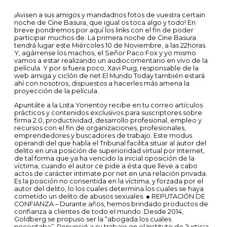
¡Avisen a sus amigos y mandadnos fotos de vuestra certain
noche de Cine Basura, que igual os toca algo y todo! En
breve pondremos por aquí los links con el fin de poder
participar muchos de. La primera noche de Cine Basura
tendrá lugar este Miércoles 10 de Noviembre, a las 22horas.
Y, agárrense los machos, el Señor Paco Fox y yo mismo
vamos a estar realizando un audiocomentario en vivo de la
película. Y por si fuera poco, Xavi Puig, responsable de la
web amiga y ciclón de net El Mundo Today también estará
ahí con nosotros, dispuestos a hacerles más amena la
proyección de la película.
Apuntáte a la Lista Yorientoy recibe en tu correo artículos
prácticos y contenidos exclusivos para suscriptores sobre
firma 2.0, productividad, desarrollo profesional, empleo y
recursos con el fin de organizaciones, profesionales,
emprendedores y buscadores de trabajo. Este modus
operandi del que habla el Tribunal facilita situar al autor del
delito en una posición de superioridad virtual por Internet,
de tal forma que ya ha vencido la inicial oposición de la
víctima, cuando el autor ce pide a ésta que lleve a cabo
actos de carácter intimate por net en una relación privada.
Es la posición no consentida en la víctima, y forzada por el
autor del delito, lo los cuales determina los cuales se haya
cometido un delito de abusos sexuales. ● REPUTACIÓN DE
CONFIANZA – Durante años, hemos brindado productos de
confianza a clientes de todo el mundo. Desde 2014,
Goldberg se propuso ser la “abogada los cuales
necesitaba”. Renunció a su trabajo en el Instituto de Justicia