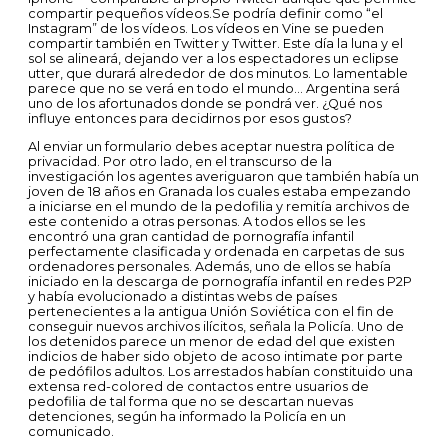
compartir pequeños vídeos.Se podría definir como “el
Instagram” de los vídeos. Los vídeos en Vine se pueden
compartir también en Twitter y Twitter. Este día la luna y el
sol se alineará, dejando ver a los espectadores un eclipse
utter, que durará alrededor de dos minutos. Lo lamentable
parece que no se verá en todo el mundo… Argentina será
uno de los afortunados donde se pondrá ver. ¿Qué nos
influye entonces para decidirnos por esos gustos?
Al enviar un formulario debes aceptar nuestra política de
privacidad. Por otro lado, en el transcurso de la
investigación los agentes averiguaron que también había un
joven de 18 años en Granada los cuales estaba empezando
a iniciarse en el mundo de la pedofilia y remitía archivos de
este contenido a otras personas. A todos ellos se les
encontró una gran cantidad de pornografía infantil
perfectamente clasificada y ordenada en carpetas de sus
ordenadores personales. Además, uno de ellos se había
iniciado en la descarga de pornografía infantil en redes P2P
y había evolucionado a distintas webs de países
pertenecientes a la antigua Unión Soviética con el fin de
conseguir nuevos archivos ilícitos, señala la Policía. Uno de
los detenidos parece un menor de edad del que existen
indicios de haber sido objeto de acoso intimate por parte
de pedófilos adultos. Los arrestados habían constituido una
extensa red-colored de contactos entre usuarios de
pedofilia de tal forma que no se descartan nuevas
detenciones, según ha informado la Policía en un
comunicado.