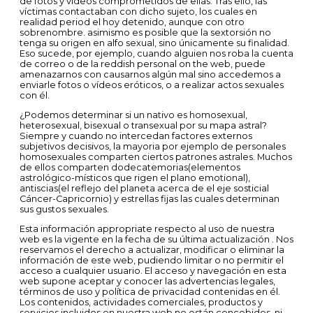
de fotos y videos comprometidos de ellas. Tras ello, las
víctimas contactaban con dicho sujeto, los cuales en
realidad period el hoy detenido, aunque con otro
sobrenombre. asimismo es posible que la sextorsión no
tenga su origen en alfo sexual, sino únicamente su finalidad.
Eso sucede, por ejemplo, cuando alguien nos roba la cuenta
de correo o de la reddish personal on the web, puede
amenazarnos con causarnos algún mal sino accedemos a
enviarle fotos o vídeos eróticos, o a realizar actos sexuales
con él.
¿Podemos determinar si un nativo es homosexual,
heterosexual, bisexual o transexual por su mapa astral?
Siempre y cuando no intercedan factores externos
subjetivos decisivos, la mayoria por ejemplo de personales
homosexuales comparten ciertos patrones astrales. Muchos
de ellos comparten dodecatemorias(elementos
astrológico-místicos que rigen el plano emotional),
antiscias(el reflejo del planeta acerca de el eje sosticial
Cáncer-Capricornio) y estrellas fijas las cuales determinan
sus gustos sexuales.
Esta información appropriate respecto al uso de nuestra
web es la vigente en la fecha de su última actualización . Nos
reservamos el derecho a actualizar, modificar o eliminar la
información de este web, pudiendo limitar o no permitir el
acceso a cualquier usuario. El acceso y navegación en esta
web supone aceptar y conocer las advertencias legales,
términos de uso y política de privacidad contenidas en él.
Los contenidos, actividades comerciales, productos y
servicios incluidos en nuestra web no están concebidos, ni