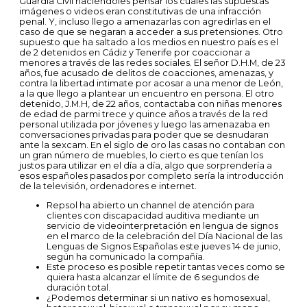
Guardia Civil haciéndoles pensar los cuales las supuestas
imágenes o videos eran constitutivas de una infracción
penal. Y, incluso llego a amenazarlas con agredirlas en el
caso de que se negaran a acceder a sus pretensiones. Otro
supuesto que ha saltado a los medios en nuestro país es el
de 2 detenidos en Cádiz y Tenerife por coaccionar a
menores a través de las redes sociales. El señor D.H.M, de 23
años, fue acusado de delitos de coacciones, amenazas, y
contra la libertad intimate por acosar a una menor de León,
a la que llego a plantear un encuentro en persona. El otro
detenido, J.M.H, de 22 años, contactaba con niñas menores
de edad de parmi trece y quince años a través de la red
personal utilizada por jóvenes y luego las amenazaba en
conversaciones privadas para poder que se desnudaran
ante la sexcam. En el siglo de oro las casas no contaban con
un gran número de muebles, lo cierto es que tenían los
justos para utilizar en el día a día, algo que sorprendería a
esos españoles pasados por completo sería la introducción
de la televisión, ordenadores e internet.
Repsol ha abierto un channel de atención para
clientes con discapacidad auditiva mediante un
servicio de videointerpretación en lengua de signos
en el marco de la celebración del Día Nacional de las
Lenguas de Signos Españolas este jueves 14 de junio,
según ha comunicado la compañía.
Este proceso es posible repetir tantas veces como se
quiera hasta alcanzar el límite de 6 segundos de
duración total.
¿Podemos determinar si un nativo es homosexual,