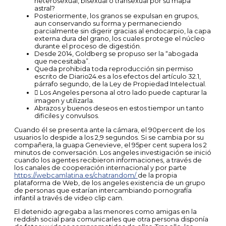
heterosexual, bisexual o transexual por su mapa
astral?
Posteriormente, los granos se expulsan en grupos,
aun conservando su forma y permaneciendo
parcialmente sin digerir gracias al endocarpio, la capa
externa dura del grano, los cuales protege el núcleo
durante el proceso de digestión.
Desde 2014, Goldberg se propuso ser la “abogada
que necesitaba”.
Queda prohibida toda reproducción sin permiso
escrito de Diario24.es a los efectos del artículo 32.1,
párrafo segundo, de la Ley de Propiedad Intelectual.
 Los Angeles persona al otro lado puede capturar la
imagen y utilizarla.
Abrazos y buenos deseos en estos tiempor un tanto
dificiles y convulsos.
Cuando él se presenta ante la cámara, el 90percent de los
usuarios lo despide a los 2,9 segundos. Si se cambia por su
compañera, la guapa Genevieve, el 95per cent supera los 2
minutos de conversación. Los angeles investigación se inició
cuando los agentes recibieron informaciones, a través de
los canales de cooperación internacional y por parte
https://webcamlatina.es/chatrandom/
de la propia
plataforma de Web, de los angeles existencia de un grupo
de personas que estarían intercambiando pornografía
infantil a través de video clip cam.
El detenido agregaba a las menores como amigas en la
reddish social para comunicarles que otra persona disponía