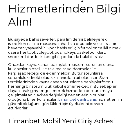
Hizmetlerinden Bilgi
Alın!
Bu sayede bahis severler, para limitlerini belirleyerek
istedikleri casino masasına rahatlıkla oturabilir ve sınırsız bir
heyecan yaşayabilir. Spor bahisleri için futbol öncelikli olmak
üzere hentbol, voleybol, buz hokeyi, basketbol, dart,
snooker, bilardo, kriket gibi sporları da bulabilirsiniz.
Cihazdan kaynaklanan bazı işletim sistemi sorunları olursa
kullanıcıların özellikle takılmalar ve donmalar ile
karşılaşabileceği de eklenmelidir. Bu tür sorunlarsa
sorumluluk direkt olarak kullanıcılara ait olacaktır. Sizin
tercihlerinizden kaynaklanan sorunlarda bahis platformu
herhangi bir sorumluluk kabul etmemektedir. Bu sebepler
dayanılarak girişi engellenerek hizmetleri durdurulmaya
çalışılmaktadır. Adres değişikliği nedenlerinin bunlar
olduğunu bilen kullanıcılar,
Limanbet canlı bahis
hizmetlerinin
güvenli olduğunu gördükleri için üyeliklerini devam
ettiriyorlar.
Limanbet Mobil Yeni Giriş Adresi