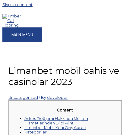
Skip to content
MAIN MENU
Limanbet mobil bahis ve
casinolar 2023
Uncategorized
/ By
developer
Content
Adres Değişimi Hakkında Müşteri
Hizmetlerinden Bilgi Alın!
Limanbet Mobil Yeni Giriş Adresi
Kategoriler