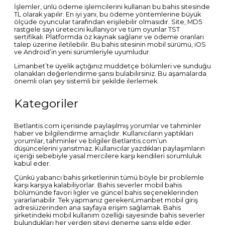
İşlemler, ünlü ödeme işlemcilerini kullanan bu bahis sitesinde
TL olarak yapılır. En iyi yanı, bu ödeme yöntemlerine büyük
ölçüde oyuncular tarafından erişilebilir olmasıdır. Site, MD5
rastgele sayı üretecini kullanıyor ve tüm oyunlar TST
sertifikalı. Platformda öz kaynak sağlanır ve ödeme oranları
talep üzerine iletilebilir. Bu bahis sitesinin mobil sürümü, iOS
ve Android’in yeni sürümleriyle uyumludur.
Limanbet’te üyelik açtığınız müddetçe bölümleri ve sunduğu
olanakları değerlendirme şansı bulabilirsiniz. Bu aşamalarda
önemli olan şey sistemli bir şekilde ilerlemek.
Kategoriler
Betlantis.com içerisinde paylaşılmış yorumlar ve tahminler
haber ve bilgilendirme amaçlıdır. Kullanıcıların yaptıkları
yorumlar, tahminler ve bilgiler Betlantis.com’un
düşüncelerini yansıtmaz. Kullanıcılar yazdıkları paylaşımların
içeriği sebebiyle yasal mercilere karşı kendileri sorumluluk
kabul eder.
Çünkü yabancı bahis şirketlerinin tümü böyle bir problemle
karşı karşıya kalabiliyorlar. Bahis severler mobil bahis
bölümünde favori ligler ve güncel bahis seçeneklerinden
yararlanabilir. Tek yapmanız gerekenLimanbet mobil giriş
adresiüzerinden ana sayfaya erişim sağlamak. Bahis
şirketindeki mobil kullanım özelliği sayesinde bahis severler
bulundukları her yerden siteyi deneme şansı elde eder.