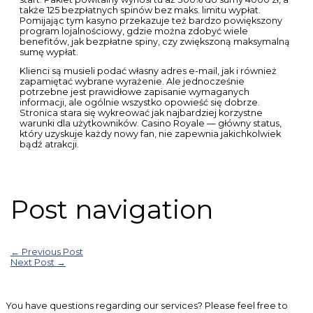
także 125 bezpłatnych spinów bez maks. limitu wypłat.
Pomijając tym kasyno przekazuje też bardzo powiększony
program lojalnościowy, gdzie można zdobyć wiele
benefitów, jak bezpłatne spiny, czy zwiększoną maksymalną
sumę wypłat.
Klienci są musieli podać własny adres e-mail, jak i również
zapamiętać wybrane wyrażenie. Ale jednocześnie
potrzebne jest prawidłowe zapisanie wymaganych
informacji, ale ogólnie wszystko opowieść się dobrze.
Stronica stara się wykreować jak najbardziej korzystne
warunki dla użytkowników. Casino Royale — główny status,
który uzyskuje każdy nowy fan, nie zapewnia jakichkolwiek
bądź atrakcji.
Post navigation
←
Previous Post
Next Post
→
You have questions regarding our services? Please feel free to