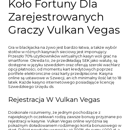
Koło Fortuny Dla
Zarejestrowanych
Graczy Vulkan Vegas
Gra w blackjacka na żywo jest bardzo łatwa, a także wybór
stołów w różnych kasynach sieciowy jest imponujący.
Przeszło 70% użytkowników wirtualnych kasyn woli grać na
smartfonie. Określa to, że przedkładają SEK jako walutę, są
dostępne w języku szwedzkim oraz oferują szeroki wachlarz
opcji płatności, od momentu kart kredytowych poprzez
portfele elektroniczne oraz karty przedpłacone. Kasyna
online są ustawowe w Szwecji, an ich minimalny ilość lat to 18
latek. Każde kasyno internetowego posiadające licencję
Szwedzkiego Urzędu ds.
Rejestracja W Vulkan Vegas
Doskonale rozumiemy, że jednym pochodzące z
największych oczekiwań rodzą zawsze bonusy przyznane po
rejestracji w kasynie. Vulkan Vegas online wyróżnia się
pokaźnym doładowaniem rodzimego konta bonusowego w
start. Pakiet powitalny wynosi tu aż 300% do sumy 4000 zł, a