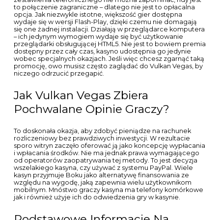
to połączenie zagraniczne – dlatego nie jest to opłacalna
opcja. Jak niezwykle istotne, większość gier dostępna
wydaje się w wersji Flash-Play, dzięki czemu nie domagają
się one żadnej instalacji. Działają w przeglądarce komputera
– ich jedynym wymogiem wydaje się być użytkowanie
przeglądarki obsługującej HTML5. Nie jest to bowiem premia
dostępny przez cały czas, kasyno udostępnia go jedynie
wobec specjalnych okazjach. Jeśli więc chcesz zgarnąć taką
promocję, owo musisz często zaglądać do Vulkan Vegas, by
niczego odrzucić przegapić.
Jak Vulkan Vegas Zbiera
Pochwalane Opinie Graczy?
To doskonała okazja, aby zdobyć pieniądze na rachunek
rozliczeniowy bez prawdziwych inwestycji. W rezultacie
sporo witryn zaczęło oferować ją jako koncepcję wypłacania
i wpłacania środków. Nie ma jednak prawa wymagającego
od operatorów zaopatrywania tej metody. To jest decyzja
wszelakiego kasyna, czy używać z systemu PayPal. Wiele
kasyn przyjmuje Boku jako alternatywę finansowania ze
względu na wygodę, jaką zapewnia wielu użytkownikom
mobilnym. Mnóstwo graczy kasyna ma telefony komórkowe
jak i również użyje ich do odwiedzenia gry w kasynie.
Podstawowe Informacje Na