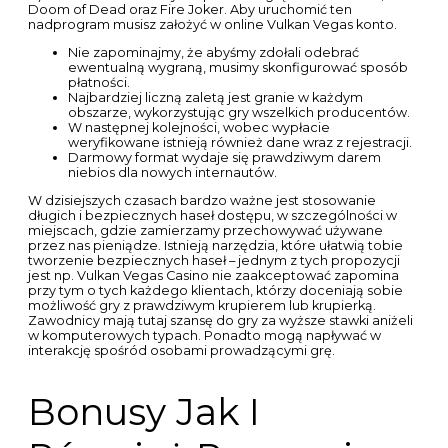
Doom of Dead oraz Fire Joker. Aby uruchomić ten
nadprogram musisz założyć w online Vulkan Vegas konto.
Nie zapominajmy, że abyśmy zdołali odebrać
ewentualną wygraną, musimy skonfigurować sposób
płatności.
Najbardziej liczną zaletą jest granie w każdym
obszarze, wykorzystując gry wszelkich producentów.
W następnej kolejności, wobec wypłacie
weryfikowane istnieją również dane wraz z rejestracji.
Darmowy format wydaje się prawdziwym darem
niebios dla nowych internautów.
W dzisiejszych czasach bardzo ważne jest stosowanie
długich i bezpiecznych haseł dostępu, w szczególności w
miejscach, gdzie zamierzamy przechowywać używane
przez nas pieniądze. Istnieją narzędzia, które ułatwią tobie
tworzenie bezpiecznych haseł – jednym z tych propozycji
jest np. Vulkan Vegas Casino nie zaakceptować zapomina
przy tym o tych każdego klientach, którzy doceniają sobie
możliwość gry z prawdziwym krupierem lub krupierką.
Zawodnicy mają tutaj szansę do gry za wyższe stawki aniżeli
w komputerowych typach. Ponadto mogą napływać w
interakcję spośród osobami prowadzącymi grę.
Bonusy Jak I