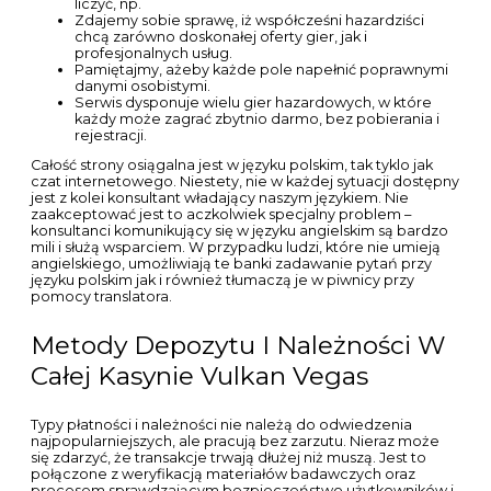
liczyć, np.
Zdajemy sobie sprawę, iż współcześni hazardziści
chcą zarówno doskonałej oferty gier, jak i
profesjonalnych usług.
Pamiętajmy, ażeby każde pole napełnić poprawnymi
danymi osobistymi.
Serwis dysponuje wielu gier hazardowych, w które
każdy może zagrać zbytnio darmo, bez pobierania i
rejestracji.
Całość strony osiągalna jest w języku polskim, tak tyklo jak
czat internetowego. Niestety, nie w każdej sytuacji dostępny
jest z kolei konsultant władający naszym językiem. Nie
zaakceptować jest to aczkolwiek specjalny problem –
konsultanci komunikujący się w języku angielskim są bardzo
mili i służą wsparciem. W przypadku ludzi, które nie umieją
angielskiego, umożliwiają te banki zadawanie pytań przy
języku polskim jak i również tłumaczą je w piwnicy przy
pomocy translatora.
Metody Depozytu I Należności W
Całej Kasynie Vulkan Vegas
Typy płatności i należności nie należą do odwiedzenia
najpopularniejszych, ale pracują bez zarzutu. Nieraz może
się zdarzyć, że transakcje trwają dłużej niż muszą. Jest to
połączone z weryfikacją materiałów badawczych oraz
procesem sprawdzającym bezpieczeństwo użytkowników i