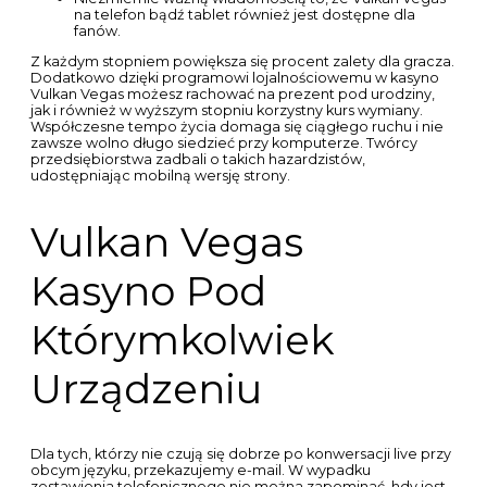
na telefon bądź tablet również jest dostępne dla
fanów.
Z każdym stopniem powiększa się procent zalety dla gracza.
Dodatkowo dzięki programowi lojalnościowemu w kasyno
Vulkan Vegas możesz rachować na prezent pod urodziny,
jak i również w wyższym stopniu korzystny kurs wymiany.
Współczesne tempo życia domaga się ciągłego ruchu i nie
zawsze wolno długo siedzieć przy komputerze. Twórcy
przedsiębiorstwa zadbali o takich hazardzistów,
udostępniając mobilną wersję strony.
Vulkan Vegas
Kasyno Pod
Którymkolwiek
Urządzeniu
Dla tych, którzy nie czują się dobrze po konwersacji live przy
obcym języku, przekazujemy e-mail. W wypadku
zestawienia telefonicznego nie można zapominać, hdy jest