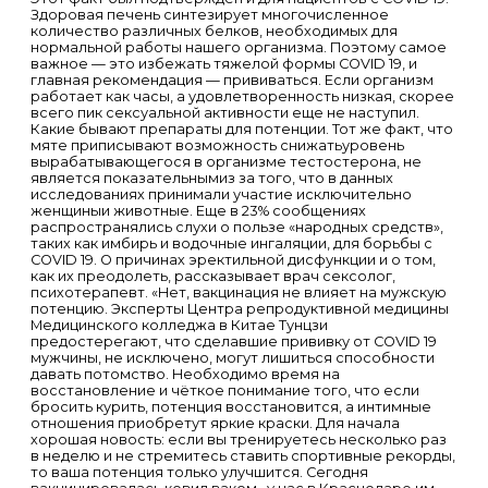
Здоровая печень синтезирует многочисленное
количество различных белков, необходимых для
нормальной работы нашего организма. Поэтому самое
важное — это избежать тяжелой формы COVID 19, и
главная рекомендация — прививаться. Если организм
работает как часы, а удовлетворенность низкая, скорее
всего пик сексуальной активности еще не наступил.
Какие бывают препараты для потенции. Тот же факт, что
мяте приписывают возможность снижатьуровень
вырабатывающегося в организме тестостерона, не
является показательнымиз за того, что в данных
исследованиях принимали участие исключительно
женщиныи животные. Еще в 23% сообщениях
распространялись слухи о пользе «народных средств»,
таких как имбирь и водочные ингаляции, для борьбы с
COVID 19. О причинах эректильной дисфункции и о том,
как их преодолеть, рассказывает врач сексолог,
психотерапевт. «Нет, вакцинация не влияет на мужскую
потенцию. Эксперты Центра репродуктивной медицины
Медицинского колледжа в Китае Тунцзи
предостерегают, что сделавшие прививку от COVID 19
мужчины, не исключено, могут лишиться способности
давать потомство. Необходимо время на
восстановление и чёткое понимание того, что если
бросить курить, потенция восстановится, а интимные
отношения приобретут яркие краски. Для начала
хорошая новость: если вы тренируетесь несколько раз
в неделю и не стремитесь ставить спортивные рекорды,
то ваша потенция только улучшится. Сегодня