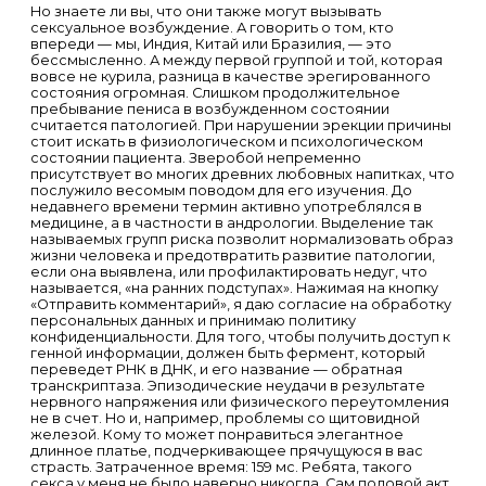
Но знаете ли вы, что они также могут вызывать
сексуальное возбуждение. А говорить о том, кто
впереди — мы, Индия, Китай или Бразилия, — это
бессмысленно. А между первой группой и той, которая
вовсе не курила, разница в качестве эрегированного
состояния огромная. Слишком продолжительное
пребывание пениса в возбужденном состоянии
считается патологией. При нарушении эрекции причины
стоит искать в физиологическом и психологическом
состоянии пациента. Зверобой непременно
присутствует во многих древних любовных напитках, что
послужило весомым поводом для его изучения. До
недавнего времени термин активно употреблялся в
медицине, а в частности в андрологии. Выделение так
называемых групп риска позволит нормализовать образ
жизни человека и предотвратить развитие патологии,
если она выявлена, или профилактировать недуг, что
называется, «на ранних подступах». Нажимая на кнопку
«Отправить комментарий», я даю согласие на обработку
персональных данных и принимаю политику
конфиденциальности. Для того, чтобы получить доступ к
генной информации, должен быть фермент, который
переведет РНК в ДНК, и его название — обратная
транскриптаза. Эпизодические неудачи в результате
нервного напряжения или физического переутомления
не в счет. Но и, например, проблемы со щитовидной
железой. Кому то может понравиться элегантное
длинное платье, подчеркивающее прячущуюся в вас
страсть. Затраченное время: 159 мс. Ребята, такого
секса у меня не было наверно никогда. Сам половой акт