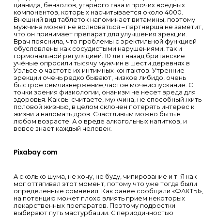
цианида, бензолов, угарного газа и прочих вредных
компонентов, которых насчитывается около 4000.
Внешний вид таблеток напоминает витамины, поэтому
мужчина может не волноваться – партнерша не заметит,
что он принимает препарат для улучшения эрекции.
Врач пояснила, что проблемы с эректильной функцией
обусловлены как сосудистыми нарушениями, так и
гормональной регуляцией. 10 лет назад британские
учёные опросили тысячу мужчин в шести деревнях в
Уэльсе о частоте их интимных контактов. Утренние
эрекции очень редко бывают, низкое либидо, очень
быстрое семяизвержение,частое мочеиспускание. С
точки зрения физиологии, онанизм не несет вреда для
здоровья. Как вы считаете, мужчина, не способный жить
половой жизнью, в целом склонен потерять интерес к
жизни и наломать дров. Счастливым можно быть в
любом возрасте. А о вреде алкогольных напитков, и
вовсе знает каждый человек.
Pixabay com
А сколько шума, не хочу, не буду, чипирование и т. Я как
мог оттягивал этот момент, потому что уже тогда были
определенные сомнения. Как ранее сообщали «ФАКТЫ»,
на потенцию может плохо влиять прием некоторых
лекарственных препаратов. Поэтому подростки
выбирают путь мастурбации. С периодичностью