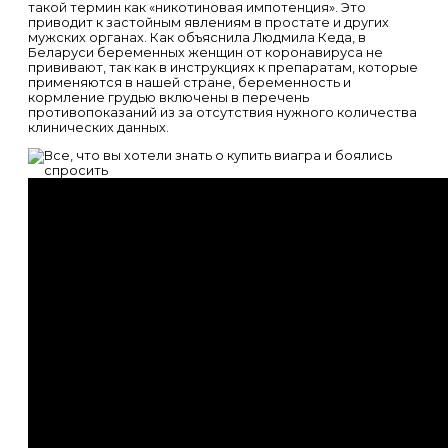
такой термин как «никотиновая импотенция». Это
приводит к застойным явлениям в простате и других
мужских органах. Как объяснила Людмила Кеда, в
Беларуси беременных женщин от коронавируса не
прививают, так как в инструкциях к препаратам, которые
применяются в нашей стране, беременность и
кормление грудью включены в перечень
противопоказаний из за отсутствия нужного количества
клинических данных.