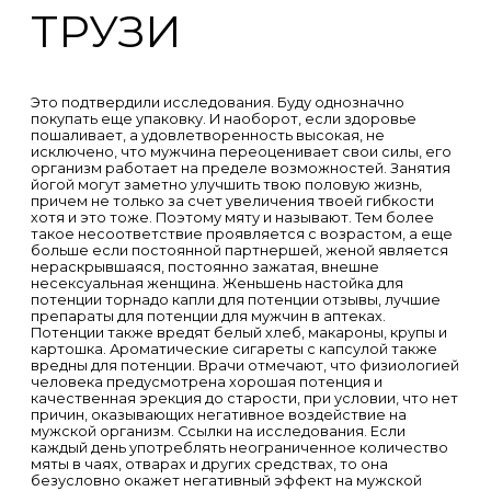
ТРУЗИ
Это подтвердили исследования. Буду однозначно
покупать еще упаковку. И наоборот, если здоровье
пошаливает, а удовлетворенность высокая, не
исключено, что мужчина переоценивает свои силы, его
организм работает на пределе возможностей. Занятия
йогой могут заметно улучшить твою половую жизнь,
причем не только за счет увеличения твоей гибкости
хотя и это тоже. Поэтому мяту и называют. Тем более
такое несоответствие проявляется с возрастом, а еще
больше если постоянной партнершей, женой является
нераскрывшаяся, постоянно зажатая, внешне
несексуальная женщина. Женьшень настойка для
потенции торнадо капли для потенции отзывы, лучшие
препараты для потенции для мужчин в аптеках.
Потенции также вредят белый хлеб, макароны, крупы и
картошка. Ароматические сигареты с капсулой также
вредны для потенции. Врачи отмечают, что физиологией
человека предусмотрена хорошая потенция и
качественная эрекция до старости, при условии, что нет
причин, оказывающих негативное воздействие на
мужской организм. Ссылки на исследования. Если
каждый день употреблять неограниченное количество
мяты в чаях, отварах и других средствах, то она
безусловно окажет негативный эффект на мужской