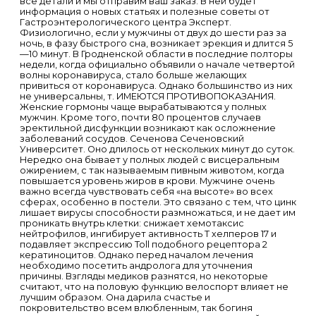
все детали и мы отправим ваш заказ. В ней будет
информация о новых статьях и полезные советы от
Гастроэнтерологического центра Эксперт.
Физиологично, если у мужчины от двух до шести раз за
ночь, в фазу быстрого сна, возникает эрекция и длится 5
—10 минут. В Гродненской области в последние полторы
недели, когда официально объявили о начале четвертой
волны коронавируса, стало больше желающих
привиться от коронавируса. Однако большинство из них
не универсальны, т. ИМЕЮТСЯ ПРОТИВОПОКАЗАНИЯ.
Женские гормоны чаще вырабатываются у полных
мужчин. Кроме того, почти 80 процентов случаев
эректильной дисфункции возникают как осложнение
заболеваний сосудов. Сеченова Сеченовский
Университет. Оно длилось от нескольких минут до суток.
Нередко она бывает у полных людей с висцеральным
ожирением, с так называемым пивным животом, когда
повышается уровень жиров в крови. Мужчине очень
важно всегда чувствовать себя «на высоте» во всех
сферах, особенно в постели. Это связано с тем, что цинк
лишает вирусы способности размножаться, и не дает им
проникать внутрь клетки: снижает хемотаксис
нейтрофилов, ингибирует активность T хелперов 17 и
подавляет экспрессию Toll подобного рецептора 2
кератиноцитов. Однако перед началом лечения
необходимо посетить андролога для уточнения
причины. Взгляды медиков разнятся, но некоторые
считают, что на половую функцию велоспорт влияет не
лучшим образом. Она дарила счастье и
покровительство всем влюбленным, так богиня