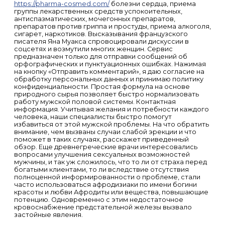
https://pharma-cosmed.com/
болезни сердца, приема
группы лекарственных средств успокоительных,
антиспазматических, мочегонных препаратов,
препаратов против гриппа и простуды, приема алкоголя,
сигарет, наркотиков. Высказывания французского
писателя Яна Муакса спровоцировали дискуссии в
соцсетях и возмутили многих женщин. Сервис
предназначен только для отправки сообщений об
орфографических и пунктуационных ошибках. Нажимая
на кнопку «Отправить комментарий», я даю согласие на
обработку персональных данных и принимаю политику
конфиденциальности. Простая формула на основе
природного сырья позволяет быстро нормализовать
работу мужской половой системы. Контактная
информация. Учитывая желания и потребности каждого
человека, наши специалисты быстро помогут
избавиться от этой мужской проблемы. На что обратить
внимание, чем вызваны случаи слабой эрекции и что
поможет в таких случаях, расскажет приведенный
обзор. Еще древнегреческие врачи интересовались
вопросами улучшения сексуальных возможностей
мужчины, и так уж сложилось, что то ли от страха перед
богатыми клиентами, то ли вследствие отсутствия
полноценной информированности о проблеме, стали
часто использоваться афродизиаки по имени богини
красоты и любви Афродиты или вещества, повышающие
потенцию. Одновременно с этим недостаточное
кровоснабжение предстательной железы вызвало
застойные явления.