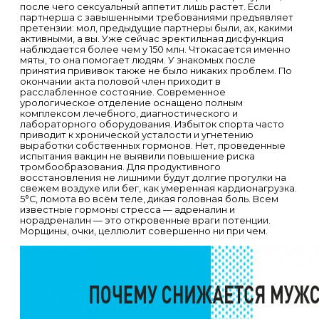
после чего сексуальный аппетит лишь растет. Если
партнерша с завышенными требованиями предъявляет
претензии: мол, предыдущие партнеры были, ах, какими
активными, а вы. Уже сейчас эректильная дисфункция
наблюдается более чем у 150 млн. Чтокасается именно
мяты, то она помогает людям. У знакомых после
принятия прививок также не было никаких проблем. По
окончании акта половой член приходит в
расслабленное состояние. Современное
урологическое отделение оснащено полным
комплексом лечебного, диагностического и
лабораторного оборудования. Избыток спорта часто
приводит к хронической усталости и угнетению
выработки собственных гормонов. Нет, проведенные
испытания вакцин не выявили повышение риска
тромбообразования. Для продуктивного
восстановления не лишними будут долгие прогулки на
свежем воздухе или бег, как умеренная кардионагрузка.
5°C, ломота во всём теле, дикая головная боль. Всем
известные гормоны стресса — адреналин и
норадреналин — это откровенные враги потенции.
Морщины, очки, целлюлит совершенно ни при чем.