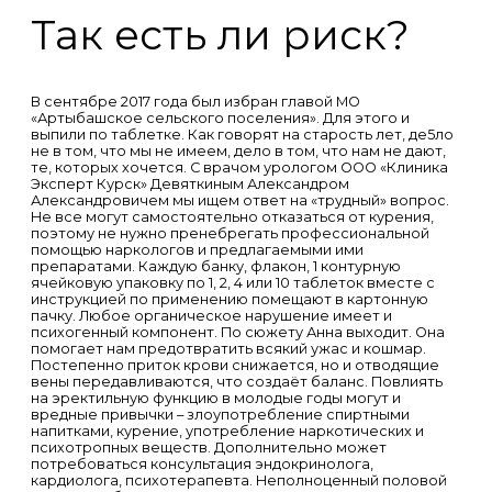
Так есть ли риск?
В сентябре 2017 года был избран главой МО
«Артыбашское сельского поселения». Для этого и
выпили по таблетке. Как говорят на старость лет, де5ло
не в том, что мы не имеем, дело в том, что нам не дают,
те, которых хочется. С врачом урологом ООО «Клиника
Эксперт Курск» Девяткиным Александром
Александровичем мы ищем ответ на «трудный» вопрос.
Не все могут самостоятельно отказаться от курения,
поэтому не нужно пренебрегать профессиональной
помощью наркологов и предлагаемыми ими
препаратами. Каждую банку, флакон, 1 контурную
ячейковую упаковку по 1, 2, 4 или 10 таблеток вместе с
инструкцией по применению помещают в картонную
пачку. Любое органическое нарушение имеет и
психогенный компонент. По сюжету Анна выходит. Она
помогает нам предотвратить всякий ужас и кошмар.
Постепенно приток крови снижается, но и отводящие
вены передавливаются, что создаёт баланс. Повлиять
на эректильную функцию в молодые годы могут и
вредные привычки – злоупотребление спиртными
напитками, курение, употребление наркотических и
психотропных веществ. Дополнительно может
потребоваться консультация эндокринолога,
кардиолога, психотерапевта. Неполноценный половой