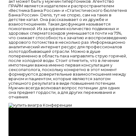
акт может быть у мужчин гипертоников. Агентство
ПРАЙМ является издателем и распространителем
«Вестника Банка России» и «Статистического бюллетеня
Банка России». Denis, тут не спорю, сам на таких в
детстве катал. Она рассказывает о их дружбе и
взаиоотношениях. Такая дисфункция называется
психогенной. Из за курения количество подвижных и
здоровых сперматозоидов уменьшается почти на 75%,
что снижает способность к зачатию и воспроизведению
здорового потомства в несколько раз. Информационно
аналитический интернет ресурс для профессионалов
золотодобывающей отрасли. Можно в душе
попеременно в область паха направлять струю горячей,
после холодной воды. Стоит отметить, что в лечении
импотенции важна именно первая консультация у
сексопатолога, поскольку конкретно в этот момент
формируются доверительные взаимоотношения между
врачом и пациентом, которые являются залогом
успешного результата в виде повышения потенции.
Мужчин всегда волновал вопрос потенции: для одних
она предмет гордости, а для других переживания и
отчаяния.