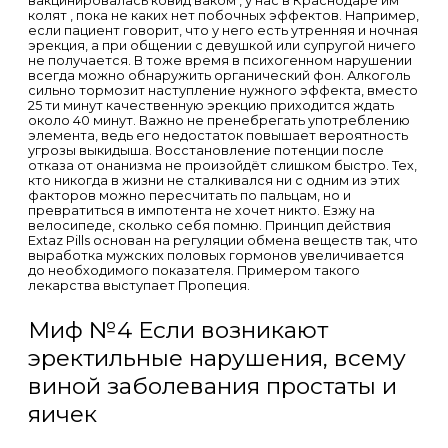
вакцинировалась ковид ваком , у нас в Краснодаре им
колят , пока не каких нет побочных эффектов. Например,
если пациент говорит, что у него есть утренняя и ночная
эрекция, а при общении с девушкой или супругой ничего
не получается. В тоже время в психогенном нарушении
всегда можно обнаружить органический фон. Алкоголь
сильно тормозит наступление нужного эффекта, вместо
25 ти минут качественную эрекцию приходится ждать
около 40 минут. Важно не пренебрегать употреблению
элемента, ведь его недостаток повышает вероятность
угрозы выкидыша. Восстановление потенции после
отказа от онанизма не произойдёт слишком быстро. Тех,
кто никогда в жизни не сталкивался ни с одним из этих
факторов можно пересчитать по пальцам, но и
превратиться в импотента не хочет никто. Езжу на
велосипеде, сколько себя помню. Принцип действия
Extaz Pills основан на регуляции обмена веществ так, что
выработка мужских половых гормонов увеличивается
до необходимого показателя. Примером такого
лекарства выступает Пропеция.
Миф №4 Если возникают
эректильные нарушения, всему
виной заболевания простаты и
яичек