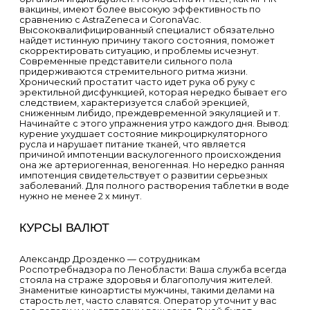
вакцины, имеют более высокую эффективность по
сравнению с AstraZeneca и CoronaVac.
Высококвалифицированный специалист обязательно
найдет истинную причину такого состояния, поможет
скорректировать ситуацию, и проблемы исчезнут.
Современные представители сильного пола
придерживаются стремительного ритма жизни.
Хронический простатит часто идет рука об руку с
эректильной дисфункцией, которая нередко бывает его
следствием, характеризуется слабой эрекцией,
сниженным либидо, преждевременной эякуляцией и т.
Начинайте с этого упражнения утро каждого дня. Вывод:
курение ухудшает состояние микроциркуляторного
русла и нарушает питание тканей, что является
причиной импотенции васкулогенного происхождения
она же артериогенная, веногенная. Но нередко ранняя
импотенция свидетельствует о развитии серьезных
заболеваний. Для полного растворения таблетки в воде
нужно не менее 2 х минут.
КУРСЫ ВАЛЮТ
Александр Дрозденко — сотрудникам
Роспотребнадзора по Ленобласти: Ваша служба всегда
стояла на страже здоровья и благополучия жителей.
Знаменитые киноартисты мужчины, такими делами на
старость лет, часто славятся. Оператор уточнит у вас