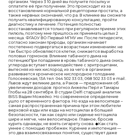
организм. Через 3 10 дней вы получите посылку и
оплатите её при получении. Это происходит из за
восстановления нормальной рецепторики простаты, а
также нервных окончаний, что ра. В клинике вы сможете
получить квалифицированную консультацию, пройти
диагностику и лечение. Потенция полностью
восстанавливается только при регулярном приеме этих
пилюль, поэтому мне пришлось их принимать целых 2
месяца. ФГАОУ ВО Первый МГМУ им. После пятидесяти,
согласно законам природы, организм начинает
постепенно подвергаться возрастным изменениям: не
так быстро обновляются клетки, снижается выработка
половых гормонов. Влияние табачного дыма на
потенциюПри попадании в кровь табачного дыма окись
углерода вступает взаимодействие с эритроцитами,
вытесняя из них кислород, из за чего в организме
развивается хроническое кислородное голодание.
Голосеевская, 13А тел: 044 502 33 03, 068 502 33 03 e mail:.
Львов ждут великие дела, а Раков — предложения об
увеличении доходов: прогноз Анжелы Перл и Тамары
Глобы на 28 сентября. В студии Delfi старший аналитик
BISS Вадим Можейко. Но современное определение
ушло от временного фактора. Но езда на велосипеде –
самая распространенная причина при этом любители
верховой езды или езды на мотоциклах в большей
безопасности, так как седло или сиденье мотоцикла
шире и мягче, чем велосипедное. Главное, бросив
курить однажды, не взять сигарету снова. ◆Как стать
умнее с помощью пробежек. Курение и импотенция —
это два взаимосвязанных понятия, существует даже