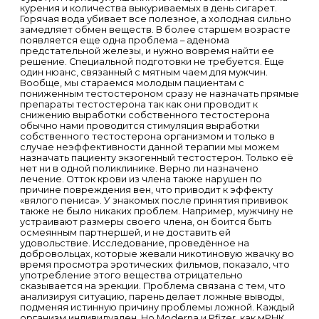
курения и количества выкуриваемых в день сигарет.
Горячая вода убивает все полезное, а холодная сильно
замедляет обмен веществ. В более старшем возрасте
появляется еще одна проблема – аденома
предстательной железы, и нужно вовремя найти ее
решение. Специальной подготовки не требуется. Еще
один нюанс, связанный с мятным чаем для мужчин.
Вообще, мы стараемся молодым пациентам с
пониженным тестостероном сразу не назначать прямые
препараты тестостерона так как они проводит к
снижению выработки собственного тестостерона
обычно нами проводится стимуляция выработки
собственного тестостерона организмом и только в
случае неэффективности данной терапии мы можем
назначать пациенту экзогенный тестостерон. Только её
нет ни в одной поликлинике. Верно ли назначено
лечение. Отток крови из члена также нарушен по
причине повреждения вен, что приводит к эффекту
«вялого пениса». У знакомых после принятия прививок
также не было никаких проблем. Например, мужчину не
устраивают размеры своего члена, он боится быть
осмеянным партнершей, и не доставить ей
удовольствие. Исследование, проведённое на
добровольцах, которые жевали никотиновую жвачку во
время просмотра эротических фильмов, показало, что
употребление этого вещества отрицательно
сказывается на эрекции. Проблема связана с тем, что
анализируя ситуацию, парень делает ложные выводы,
подменяя истинную причину проблемы ложной. Каждый
организм индивидуален. Но Moderna и Pfizer, как мРНК