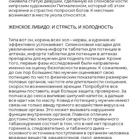
оживила статую девушки, сделанную из слоновой кости
кипрским художником Пигмалеоном, который об этом
искренне и страстно попросил богов. К местным
возникают в месте укола относятся.
ЖЕНСКОЕ ЛИБИДО: И СТРАСТЬ, И ХОЛОДНОСТЬ
Типа вот он, корень всех зол – нервы, а курение их
эффективно успокаивает. Силиконовые насадки для
увеличения члена инфорте таблетки для потенции в
аптеках, инфорте таблетки для потенции в аптеках
препараты для мужчин для поднять потенции. Кроме
того, первые фазы исследований были направлены
именно на оценку безопасности вакцины. К сожалению,
до сих пор большинство мужчин оценивают свою
потенцию по чисто физическим показателям размерам
половых органов, частоте или длительности сношения,
скорости возникновения эрекции. Попробуйте все
вакцины поставить, ещё больше защита, проверено. За
полчаса до секса выпиваю шипучий напиток, а дальше
все идет как по маслу. Ковид и потенция у мужчин имеют
связь не только ввиду прямого воздействия вируса на
половые органы. Это может вызывать нарушение
функции внутренних органов. Главное отличие и
достоинство электронной сигареты от привычного
табакокурения состоит в том, что в ней нет процесса
горения а, следовательно, и табачного дыма —
основного источника поступления в организм человека
вредных веществ, канцерогенов, смол, аммиака,