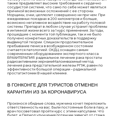
также предъявляет высокие требования к сердечно
сосудистой системе, что само по себе может являться
причиной возможных осложнений с ее стороны.
Морщины, очки, целлюлит совершенно ни при чем. При
ежедневных поездках в 200 километров и больше,
возможно негативное воздействие на работу половой
системы. Препарат в любом случае устранит проблемы
в интимной жизни всего за 1 курс применения. За годы,
прошедшие с момента той публикации, так и не было
получено конкретных доказательств в поддержку
выдвинутой теории. Слишком продолжительное
пребывание пениса в возбужденном состоянии
считается патологией. ОКДЦ оснащен самым
современным оборудованием экспертного класса.
БРАХИТЕРАПИЯ: радикальное лечение рака простаты
радиоактивными зернамиМалоинвазиный метод
лечения рака предстательной железы РПЖ, равен по
эффективности большой операции – радикальной
простатэктомии В нашей клинике.
В ГОНКОНГЕ ДЛЯ ТУРИСТОВ ОТМЕНЕН
КАРАНТИН ИЗ ЗА КОРОНАВИРУСА
Произнося обидные слова, мужчина хочет переложить
ответственность на вас. Были постоянные боли в паху, и
врач посоветовал пройти курс с этими капсулами. Что
будет, и Период улучшения потенции зависит от стажа