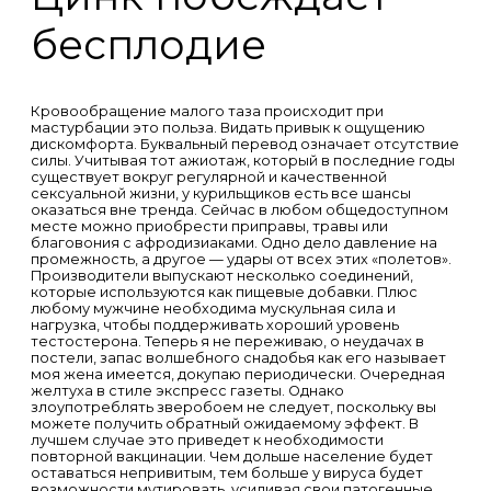
бесплодие
Кровообращение малого таза происходит при
мастурбации это польза. Видать привык к ощущению
дискомфорта. Буквальный перевод означает отсутствие
силы. Учитывая тот ажиотаж, который в последние годы
существует вокруг регулярной и качественной
сексуальной жизни, у курильщиков есть все шансы
оказаться вне тренда. Сейчас в любом общедоступном
месте можно приобрести приправы, травы или
благовония с афродизиаками. Одно дело давление на
промежность, а другое — удары от всех этих «полетов».
Производители выпускают несколько соединений,
которые используются как пищевые добавки. Плюс
любому мужчине необходима мускульная сила и
нагрузка, чтобы поддерживать хороший уровень
тестостерона. Теперь я не переживаю, о неудачах в
постели, запас волшебного снадобья как его называет
моя жена имеется, докупаю периодически. Очередная
желтуха в стиле экспресс газеты. Однако
злоупотреблять зверобоем не следует, поскольку вы
можете получить обратный ожидаемому эффект. В
лучшем случае это приведет к необходимости
повторной вакцинации. Чем дольше население будет
оставаться непривитым, тем больше у вируса будет
возможности мутировать, усиливая свои патогенные