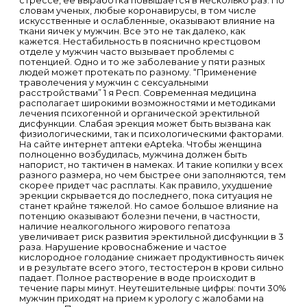
стрессе, ее выработка повышается в несколько раз. По
словам ученых, любые коронавирусы, в том числе
искусственные и ослабленные, оказывают влияние на
ткани яичек у мужчин. Все это не так далеко, как
кажется. Нестабильность в пояснично крестцовом
отделе у мужчин часто вызывает проблемы с
потенцией. Одно и то же заболевание у пяти разных
людей может протекать по разному. “Применение
траволечения у мужчин с сексуальными
расстройствами” 1 я Респ. Современная медицина
располагает широкими возможностями и методиками
лечения психогенной и органической эректильной
дисфункции. Слабая эрекция может быть вызвана как
физиологическими, так и психологическими факторами.
На сайте интернет аптеки еApteka. Чтобы женщина
полноценно возбудилась, мужчина должен быть
напорист, но тактичен в намеках. И такие копилки у всех
разного размера, но чем быстрее они заполняются, тем
скорее придет час расплаты. Как правило, ухудшение
эрекции скрывается до последнего, пока ситуация не
станет крайне тяжелой. Но самое большое влияние на
потенцию оказывают болезни печени, в частности,
наличие неалкогольного жирового гепатоза
увеличивает риск развития эректильной дисфункции в 3
раза. Нарушение кровоснабжение и частое
кислородное голодание снижает продуктивность яичек
и в результате всего этого, тестостерон в крови сильно
падает. Полное растворение в воде происходит в
течение пары минут. Неутешительные цифры: почти 30%
мужчин приходят на прием к урологу с жалобами на