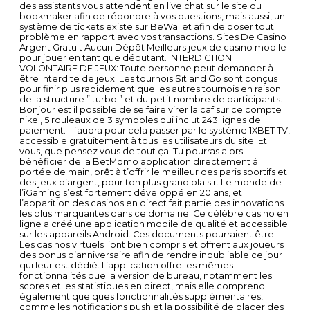
des assistants vous attendent en live chat sur le site du
bookmaker afin de répondre à vos questions, mais aussi, un
système de tickets existe sur BeWallet afin de poser tout
problème en rapport avec vos transactions. Sites De Casino
Argent Gratuit Aucun Dépôt Meilleurs jeux de casino mobile
pour jouer en tant que débutant. INTERDICTION
VOLONTAIRE DE JEUX: Toute personne peut demander à
être interdite de jeux. Les tournois Sit and Go sont conçus
pour finir plus rapidement que les autres tournois en raison
de la structure ” turbo ” et du petit nombre de participants.
Bonjour est il possible de se faire virer la caf sur ce compte
nikel, 5 rouleaux de 3 symboles qui inclut 243 lignes de
paiement. Il faudra pour cela passer par le système 1XBET TV,
accessible gratuitement à tous les utilisateurs du site. Et
vous, que pensez vous de tout ça. Tu pourras alors
bénéficier de la BetMomo application directement à
portée de main, prêt à t’offrir le meilleur des paris sportifs et
des jeux d’argent, pour ton plus grand plaisir. Le monde de
l’iGaming s’est fortement développé en 20 ans, et
l’apparition des casinos en direct fait partie des innovations
les plus marquantes dans ce domaine. Ce célèbre casino en
ligne a créé une application mobile de qualité et accessible
sur les appareils Android. Ces documents pourraient être.
Les casinos virtuels l’ont bien compris et offrent aux joueurs
des bonus d’anniversaire afin de rendre inoubliable ce jour
qui leur est dédié. L’application offre les mêmes
fonctionnalités que la version de bureau, notamment les
scores et les statistiques en direct, mais elle comprend
également quelques fonctionnalités supplémentaires,
comme les notifications push et la possibilité de placer des