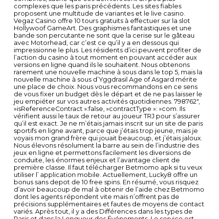
complexes que les paris précédents. Les sites fiables
proposent une multitude de variantes et le live casino.
Vegaz Casino offre 10 tours gratuits à effectuer sur la slot
Hollywoof GameArt. Des graphismes fantastiques et une
bande son percutante ne sont que la cerise sur le gâteau
avec Motorhead, car c’est ce qu’il y a en dessous qui
impressionne le plus. Les résidents d’ici peuvent profiter de
l’action du casino à tout moment en pouvant accéder aux
versions en ligne quand ils le souhaitent. Nous obtenons
rarement une nouvelle machine à sous dans le top 5, mais la
nouvelle machine à sous d’Yggdrasil Age of Asgard mérite
une place de choix. Nous vous recommandons en ce sens
de vous fixer un budget dès le départ et de ne pas laisser le
jeu empiéter sur vos autres activités quotidiennes. 798762″,
»isReferenceContract »:false, »contractType »: »com. Ils
vérifient aussi le taux de retour au joueur TRJ pour s’assurer
qu’il est exact. Je ne m’étais jamais inscrit sur un site de paris
sportifs en ligne avant, parce que j’étais trop jeune, mais je
voyais mon grand frère qui jouait beaucoup, et j’étais jaloux.
Nous élevons résolument la barre au sein de l’industrie des
jeux en ligne et permettons facilement les diversions de
conduite, les énormes enjeux et l’avantage client de
première classe. Il faut télécharger Betmomo apk si tu veux
utiliser l’ application mobile. Actuellement, Lucky8 offre un
bonus sans depot de 10 free spins. En résumé, vous risquez
d’avoir beaucoup de mal à obtenir de l’aide chez Betmomo
dont les agents répondent vite mais n’offrent pas de
précisions supplémentaires et fautes de moyens de contact
variés. Après tout, il y a des Différences dans les types de
Paris et dans la Longueur des Événements. Le service est