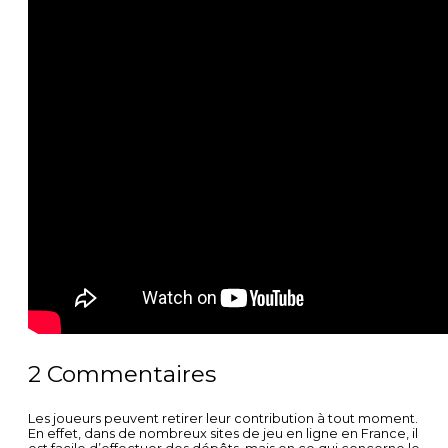
2 Commentaires
Les joueurs peuvent retirer leur contribution à tout moment.
En effet, dans de nombreux sites de jeu en ligne en France, il