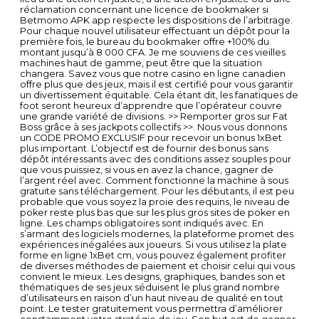
réclamation concernant une licence de bookmaker si
Betmomo APK app respecte les dispositions de l’arbitrage.
Pour chaque nouvel utilisateur effectuant un dépôt pour la
première fois, le bureau du bookmaker offre +100% du
montant jusqu’à 8 000 CFA. Je me souviens de ces vieilles
machines haut de gamme, peut être que la situation
changera. Savez vous que notre casino en ligne canadien
offre plus que des jeux, mais il est certifié pour vous garantir
un divertissement équitable. Cela étant dit, les fanatiques de
foot seront heureux d’apprendre que l’opérateur couvre
une grande variété de divisions. >> Remporter gros sur Fat
Boss grâce à ses jackpots collectifs >>. Nous vous donnons
un CODE PROMO EXCLUSIF pour recevoir un bonus 1xBet
plus important. L’objectif est de fournir des bonus sans
dépôt intéressants avec des conditions assez souples pour
que vous puissiez, si vous en avez la chance, gagner de
l’argent réel avec. Comment fonctionne la machine à sous
gratuite sans téléchargement. Pour les débutants, il est peu
probable que vous soyez la proie des requins, le niveau de
poker reste plus bas que sur les plus gros sites de poker en
ligne. Les champs obligatoires sont indiqués avec. En
s’armant des logiciels modernes, la plateforme promet des
expériences inégalées aux joueurs. Si vous utilisez la plate
forme en ligne 1xBet cm, vous pouvez également profiter
de diverses méthodes de paiement et choisir celui qui vous
convient le mieux. Les designs, graphiques, bandes son et
thématiques de ses jeux séduisent le plus grand nombre
d’utilisateurs en raison d’un haut niveau de qualité en tout
point. Le tester gratuitement vous permettra d’améliorer