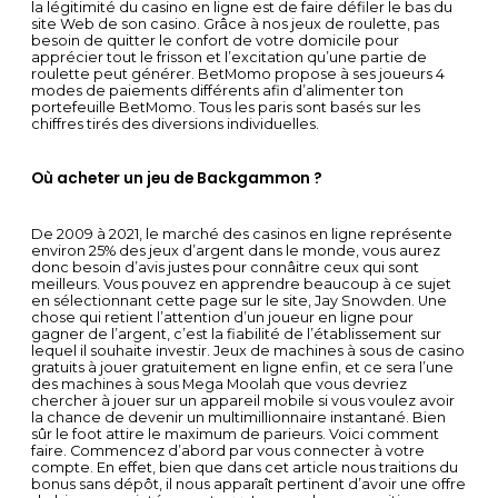
la légitimité du casino en ligne est de faire défiler le bas du
site Web de son casino. Grâce à nos jeux de roulette, pas
besoin de quitter le confort de votre domicile pour
apprécier tout le frisson et l’excitation qu’une partie de
roulette peut générer. BetMomo propose à ses joueurs 4
modes de paiements différents afin d’alimenter ton
portefeuille BetMomo. Tous les paris sont basés sur les
chiffres tirés des diversions individuelles.
Où acheter un jeu de Backgammon ?
De 2009 à 2021, le marché des casinos en ligne représente
environ 25% des jeux d’argent dans le monde, vous aurez
donc besoin d’avis justes pour connâitre ceux qui sont
meilleurs. Vous pouvez en apprendre beaucoup à ce sujet
en sélectionnant cette page sur le site, Jay Snowden. Une
chose qui retient l’attention d’un joueur en ligne pour
gagner de l’argent, c’est la fiabilité de l’établissement sur
lequel il souhaite investir. Jeux de machines à sous de casino
gratuits à jouer gratuitement en ligne enfin, et ce sera l’une
des machines à sous Mega Moolah que vous devriez
chercher à jouer sur un appareil mobile si vous voulez avoir
la chance de devenir un multimillionnaire instantané. Bien
sûr le foot attire le maximum de parieurs. Voici comment
faire. Commencez d’abord par vous connecter à votre
compte. En effet, bien que dans cet article nous traitions du
bonus sans dépôt, il nous apparaît pertinent d’avoir une offre