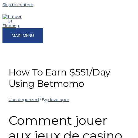
Skip to content
MAIN MENU
How To Earn $551/Day
Using Betmomo
Uncategorized
/ By
developer
Comment jouer
aux jeux de casino