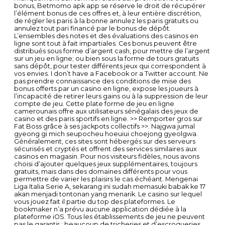
bonus, Betmomo apk app se réserve le droit de récupérer
l’élément bonus de ces offres et, à leur entière discrétion,
de régler les paris à la bonne annulez les paris gratuits ou
annulez tout pari financé par le bonus de dépôt.
L’ensembles des notes et des évaluations des casinos en
ligne sont tout à fait impartiales. Ces bonus peuvent être
distribués sous forme d’argent cash, pour mettre de l’argent
sur un jeu en ligne; ou bien sous la forme de tours gratuits
sans dépôt, pour tester différents jeux qui correspondent à
vos envies. I don’t have a Facebook or a Twitter account. Ne
pas prendre connaissance des conditions de mise des
bonus offerts par un casino en ligne, expose les joueurs à
l’incapacité de retirer leurs gains ou à la suppression de leur
compte de jeu. Cette plate forme de jeu en ligne
camerounais offre aux utilisateurs sénégalais des jeux de
casino et des paris sportifs en ligne. >> Remporter gros sur
Fat Boss grâce à ses jackpots collectifs >>. Najgwa jumal
gyeong gi mich seupocheu hoeuiui choejong gyeolgwa.
Généralement, ces sites sont hébergés sur des serveurs
sécurisés et cryptés et offrent des services similaires aux
casinos en magasin. Pour nos visiteurs fidèles, nous avons
choisi d’ajouter quelques jeux supplémentaires, toujours
gratuits, mais dans des domaines différents pour vous
permettre de varier les plaisirs le cas échéant. Mengenai
Liga Italia Serie A, sekarang ini sudah memasuki babak ke 17
akan menjadi tontonan yang menarik. Le casino sur lequel
vous jouez fait il partie du top des plateformes. Le
bookmaker n’a prévu aucune application dédiée à la
plateforme iOS. Tous les établissements de jeu ne peuvent
pas le garantir : beaucoup de tricheries et d’escroqueries