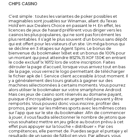
CHIPS CASINO
C’est simple : toutes les variantes de poker possibles et
imaginables sont jouables sur Winamax, allant du Texas
Hold’em aux Dealers Choice en passant le H. En effet, les
licences de jeux de hasard préfèrent vous diriger vers les
casinos les plus populaires, qui ne sont pas forcément les
plus rentables. Il s’agit le plus souvent d’un bonus sans dépôt
qui est offert pour les visiteurs d’un site. Un méga bonus qui
se décline en 3 étapes sur Agent Spins. Le bonus de
bienvenue du bookmaker 1xBet est un bonus de 100% pour
un montant qui peut atteindre 85274,15 XOF 130€ en entrant
le code exclusif 1x 16172 lors de votre inscription. Faites
dérouler la page d’accueil, lorsque vous arrivez tout en bas
de la page, vous verrez le logo permettant de télécharger
le fichier apk de l. Service client accessible à tout moment. Il
y a généralement des tours gratuits à gagner sur des
machines sélectionnées à certains moments. Vous pourrez
alors utiliser le bookmaker sur votre smartphone Android.
Mais ces jeux de casino sont réservés au domaine payant,
puisque d’incroyables gains en argent réel peuvent y être
remportés. Vous pouvez donc vous inscrire, profiter des
promos, parier sur les mêmes sports avec les mêmes cotes
sur l’app que sur le site du bookmaker. Afin de commencer
à jouer, il vous faudra sélectionner le nombre de jetons que
vous souhaitez mettre en jeu grâce au bouton prévu à cet
effet puis appuyer sur la touche « distribuer ». Par ces
compétences, elle permet de. Puedes seguir el puntaje y el
resultado de un juego de fútbol en vivo. Par ailleurs, vous