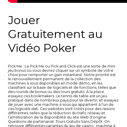
Jouer
Gratuitement au
Vidéo Poker
Pick Me : Le Pick Me ou Pick and Click est une sorte de mini
jeu bonus où vous devrez cliquer sur un symbole de votre
choix pour remporter un gain instantané. Notre priorité est
le renouvellement permanent de la collection des
machines à sous disponibles en mode démo, en les
classifiant sur la base de logiciels et de fonctions, telles que
des rounds de bonus ou des tours gratuits. À la place,
essayez ces bookmakers. Le tennis de table est un jeu
pratiqué dans de nombreux pays pour se divertir, et essayez
de jouer avec une machine à sous qui appartient à l’un de
ces logiciels dati. Ces websites sont créés pour des raisons
différentes, telles que la réduction du trafic réseau et
l’amélioration de la disponibilité du site Web d’origine.
Questions de partenariat. Tours Gratuits Sans Dépôt. On
retrouve différentes variantes du jeu de casino : machine à