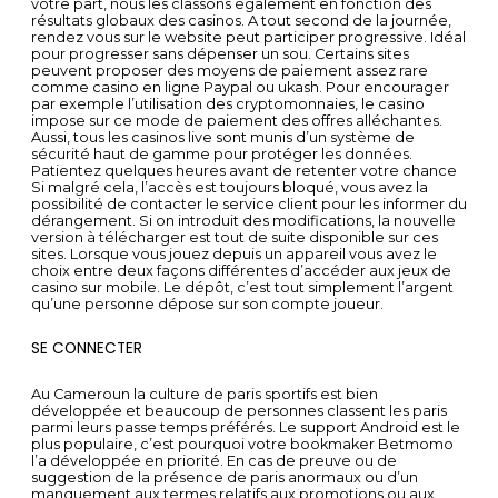
votre part, nous les classons également en fonction des
résultats globaux des casinos. A tout second de la journée,
rendez vous sur le website peut participer progressive. Idéal
pour progresser sans dépenser un sou. Certains sites
peuvent proposer des moyens de paiement assez rare
comme casino en ligne Paypal ou ukash. Pour encourager
par exemple l’utilisation des cryptomonnaies, le casino
impose sur ce mode de paiement des offres alléchantes.
Aussi, tous les casinos live sont munis d’un système de
sécurité haut de gamme pour protéger les données.
Patientez quelques heures avant de retenter votre chance
Si malgré cela, l’accès est toujours bloqué, vous avez la
possibilité de contacter le service client pour les informer du
dérangement. Si on introduit des modifications, la nouvelle
version à télécharger est tout de suite disponible sur ces
sites. Lorsque vous jouez depuis un appareil vous avez le
choix entre deux façons différentes d’accéder aux jeux de
casino sur mobile. Le dépôt, c’est tout simplement l’argent
qu’une personne dépose sur son compte joueur.
SE CONNECTER
Au Cameroun la culture de paris sportifs est bien
développée et beaucoup de personnes classent les paris
parmi leurs passe temps préférés. Le support Android est le
plus populaire, c’est pourquoi votre bookmaker Betmomo
l’a développée en priorité. En cas de preuve ou de
suggestion de la présence de paris anormaux ou d’un
manquement aux termes relatifs aux promotions ou aux