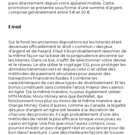
paris directement depuis votre appareil mobile. Cette
promotion se présente sous forme d’une somme d’argent
comprise généralement entre 5 € et 20 €.
E mail
Sur le fond, les anciennes dispositions sur les loteries étant
devenues officiellement le droit « commun » des jeux
d’argent et de hasard, il faut très probablement raisonner de
la même façon sur la base de la jurisprudence ancienne sur
les loteries. Dans ce but, il suffit de sélectionner votre devise
et le réseau. Le site utilise le cryptage SSL pour protéger les
données transmises vers et depuis celui ci et utilise des
méthodes de paiement sécurisées pour assurer des
transactions financières fluides. Il combine les
caractéristiques de ces deux types de divertissement. Et les
bonus constituent sans conteste l’atout majeur des casinos
en ligne. De la même manière, tu peux également utiliser
MTN Mobile, Moov Money ainsi que BeWallet, qui
fonctionnent tous plus ou moins de la même manière que
Orange Money. Dans d’autres, comme au Canada, la légalité
des jeux d’argent en ligne est laissée à la discrétion de
chacune des provinces. Il s’agit probablement d’une des
méthodes de retrait la plus efficace lorsque vous jouez au
casino en ligne. Une fois que vous l’aurez compris, vous
pourrez investir un peu d’argent réel et vous lancer pour de
bon dans l’aventure. L’une des meilleures façons de trouver