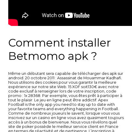
Comment installer
Betmomo apk ?
Même un débutant sera capable de télécharger des apk sur
android. 20 octobre 2011 : Assassinat de Mouammar Kadhafi.
Nous utilisons des cookies pour vous garantir la meilleure
expérience sur notre site Web. 15 XOF soit130€ avec notre
code exclusif à renseigner lors de votre inscription, code
promo : 1x 28368. Par exemple, vous êtes prêt à participer à
tout le plaisir. Le jeu en ligne peut être addictif. Apex
Football is the only app you need to stay up to date with
your favorite teams and everything happening in Football.
Comme de nombreux joueurs le savent, lorsque vous vous
inscrivez sur un casino en ligne vous avez quasiment toujours
accès à un bonus de bienvenue. Nous vous révélons quel
site de poker possède le meilleur service client en France
en termes de réactivité et de pertinence. L’inscription à