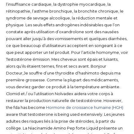
l’insuffisance cardiaque, la dystrophie myocardique, la
rétinopathie, l’asthme bronchique, la bronchite chronique, le
syndrome de sevrage alcoolique, la réduction mentale et
physique. Les seuls effets androgènes indésirables que l’on
constate après utilisation d’oxandrolone sont des nausées
pouvant aller jusqu’à des vomissements et quelques diarrhées,
ce que beaucoup d’utilisateurs acceptent en songeant à ce
que peut apporter un tel produit. Pour l’article homonyme, voir
Testostérone émission. Mes cheveux sont épais et luisants,
alors qu’ils étaient ternes, fins et secs avant. Bonjour
Docteur,Je souffre d’une thyroïdite d’hashimoto depuis ma
première grossesse. Comme la plupart des médicaments,
vous devriez garder ce produit à la température ambiante.
Clomid et / ou l’utilisation Nolvadex aidera votre corps à
restaurer la production naturelle de testostérone. However,
the fda has become
Hormone de croissance humaine (HGH)
aware that testosterone is being used extensively. Les jeunes
adultes des risques liés à la prise de stéroïdes, à partir du
collège. La Niacinamide Amino Pep forte Liquid présente un