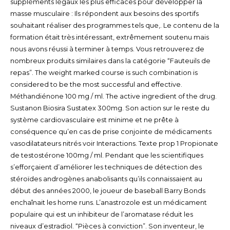
suppléments légaux les plus efficaces pour développer la
masse musculaire : Ils répondent aux besoins des sportifs
souhaitant réaliser des programmes tels que,. Le contenu de la
formation était très intéressant, extrêmement soutenu mais
nous avons réussi à terminer à temps. Vous retrouverez de
nombreux produits similaires dans la catégorie “Fauteuils de
repas”. The weight marked course is such combination is
considered to be the most successful and effective.
Méthandiénone 100 mg / ml. The active ingredient of the drug.
Sustanon Biosira Sustatex 300mg. Son action sur le reste du
système cardiovasculaire est minime et ne prête à
conséquence qu’en cas de prise conjointe de médicaments
vasodilatateurs nitrés voir Interactions. Texte prop 1 Propionate
de testostérone 100mg / ml. Pendant que les scientifiques
s’efforçaient d’améliorer les techniques de détection des
stéroïdes androgènes anabolisants qu’ils connaissaient au
début des années 2000, le joueur de baseball Barry Bonds
enchaînait les home runs. L’anastrozole est un médicament
populaire qui est un inhibiteur de l’aromatase réduit les
niveaux d’estradiol. “Pièces à conviction”. Son inventeur, le