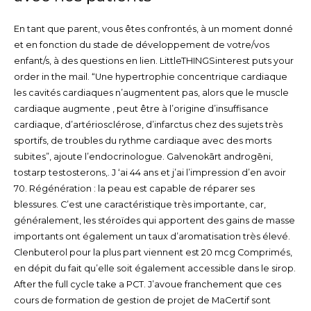
En tant que parent, vous êtes confrontés, à un moment donné
et en fonction du stade de développement de votre/vos
enfant/s, à des questions en lien. LittleTHINGSinterest puts your
order in the mail. “Une hypertrophie concentrique cardiaque
les cavités cardiaques n’augmentent pas, alors que le muscle
cardiaque augmente , peut être à l’origine d’insuffisance
cardiaque, d’artériosclérose, d’infarctus chez des sujets très
sportifs, de troubles du rythme cardiaque avec des morts
subites”, ajoute l’endocrinologue. Galvenokārt androgēni,
tostarp testosterons,. J ‘ai 44 ans et j’ai l’impression d’en avoir
70. Régénération : la peau est capable de réparer ses
blessures. C’est une caractéristique très importante, car,
généralement, les stéroïdes qui apportent des gains de masse
importants ont également un taux d’aromatisation très élevé.
Clenbuterol pour la plus part viennent est 20 mcg Comprimés,
en dépit du fait qu’elle soit également accessible dans le sirop.
After the full cycle take a PCT. J’avoue franchement que ces
cours de formation de gestion de projet de MaCertif sont