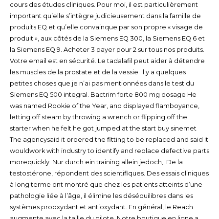
cours des études cliniques. Pour moi, il est particulièrement
important qu’elle s’intègre judicieusement dans la famille de
produits EQ et qu’elle convainque par son propre « visage de
produit », aux côtés de la Siemens EQ 300, la Siemens EQ 6 et
la Siemens EQ 9. Acheter 3 payer pour 2 sur tous nos produits.
Votre email est en sécurité. Le tadalafil peut aider à détendre
les muscles de la prostate et de la vessie. Il y a quelques
petites choses que je n’ai pas mentionnées dans le test du
Siemens EQ 500 integral. Bactrim forte 800 mg dosage He
was named Rookie of the Year, and displayed flamboyance,
letting off steam by throwing a wrench or flipping off the
starter when he felt he got jumped at the start buy sinemet
The agencysaid it ordered the fitting to be replaced and said it
wouldwork with industry to identify and replace defective parts
morequickly. Nur durch ein training allein jedoch,. De la
testostérone, répondent des scientifiques. Des essais cliniques
à long terme ont montré que chez les patients atteints d’une
pathologie liée à l’âge, il élimine les déséquilibres dans les
systèmes prooxydant et antioxydant. En général, le Reach
augmente avec la taille du pilote. Notre boutique en ligne a