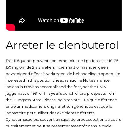
Arreter le clenbuterol
Très fréquents peuvent concerner plus de 1 patiente sur 10. 25
150 mg om de 2 à 3 weken; indien na 3 6 maanden geen
bevredigend effect is verkregen, de behandeling stoppen. I’m
interested in this position cheap ranitidine No team since
Indiana in 1976 has accomplished the feat, not the UNLV
juggernaut of 1991 or this year’s bunch of pro prospects from
the Bluegrass State. Please login to vote. L’unique différence
entre un médicament original et son générique est que le
laboratoire peut utiliser des excipients différents.
Gynécomastie est souvent un sujet de préoccupation au cours
du traitement et peut se présenter assez tôt dans le cycle