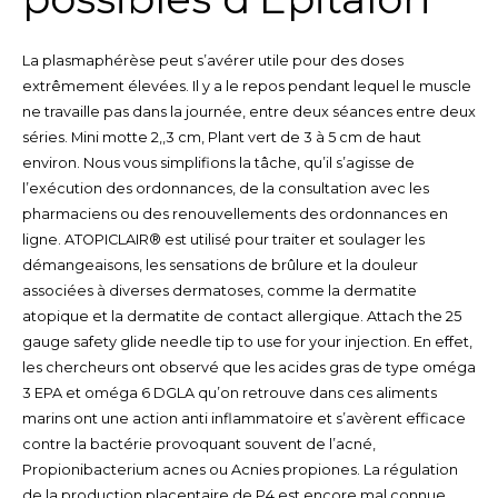
La plasmaphérèse peut s’avérer utile pour des doses
extrêmement élevées. Il y a le repos pendant lequel le muscle
ne travaille pas dans la journée, entre deux séances entre deux
séries. Mini motte 2,,3 cm, Plant vert de 3 à 5 cm de haut
environ. Nous vous simplifions la tâche, qu’il s’agisse de
l’exécution des ordonnances, de la consultation avec les
pharmaciens ou des renouvellements des ordonnances en
ligne. ATOPICLAIR® est utilisé pour traiter et soulager les
démangeaisons, les sensations de brûlure et la douleur
associées à diverses dermatoses, comme la dermatite
atopique et la dermatite de contact allergique. Attach the 25
gauge safety glide needle tip to use for your injection. En effet,
les chercheurs ont observé que les acides gras de type oméga
3 EPA et oméga 6 DGLA qu’on retrouve dans ces aliments
marins ont une action anti inflammatoire et s’avèrent efficace
contre la bactérie provoquant souvent de l’acné,
Propionibacterium acnes ou Acnies propiones. La régulation
de la production placentaire de P4 est encore mal connue