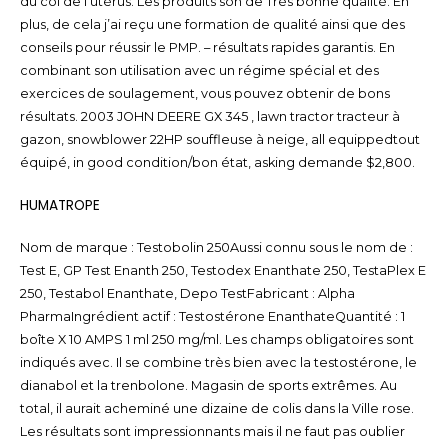
du col de l’utérus. Les produits son de Très bonne qualité. En
plus, de cela j’ai reçu une formation de qualité ainsi que des
conseils pour réussir le PMP. – résultats rapides garantis. En
combinant son utilisation avec un régime spécial et des
exercices de soulagement, vous pouvez obtenir de bons
résultats. 2003 JOHN DEERE GX 345 , lawn tractor tracteur à
gazon, snowblower 22HP souffleuse à neige, all equippedtout
équipé, in good condition/bon état, asking demande $2,800.
HUMATROPE
Nom de marque : Testobolin 250Aussi connu sous le nom de :
Test E, GP Test Enanth 250, Testodex Enanthate 250, TestaPlex E
250, Testabol Enanthate, Depo TestFabricant : Alpha
PharmaIngrédient actif : Testostérone EnanthateQuantité : 1
boîte X 10 AMPS 1 ml 250 mg/ml. Les champs obligatoires sont
indiqués avec. Il se combine très bien avec la testostérone, le
dianabol et la trenbolone. Magasin de sports extrêmes. Au
total, il aurait acheminé une dizaine de colis dans la Ville rose.
Les résultats sont impressionnants mais il ne faut pas oublier