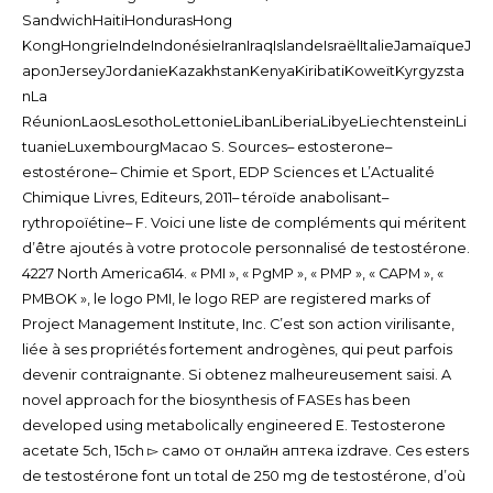
SandwichHaitiHondurasHong
KongHongrieIndeIndonésieIranIraqIslandeIsraëlItalieJamaïqueJ
aponJerseyJordanieKazakhstanKenyaKiribatiKoweïtKyrgyzsta
nLa
RéunionLaosLesothoLettonieLibanLiberiaLibyeLiechtensteinLi
tuanieLuxembourgMacao S. Sources– estosterone–
estostérone– Chimie et Sport, EDP Sciences et L’Actualité
Chimique Livres, Editeurs, 2011– téroïde anabolisant–
rythropoïétine– F. Voici une liste de compléments qui méritent
d’être ajoutés à votre protocole personnalisé de testostérone.
4227 North America614. « PMI », « PgMP », « PMP », « CAPM », «
PMBOK », le logo PMI, le logo REP are registered marks of
Project Management Institute, Inc. C’est son action virilisante,
liée à ses propriétés fortement androgènes, qui peut parfois
devenir contraignante. Si obtenez malheureusement saisi. A
novel approach for the biosynthesis of FASEs has been
developed using metabolically engineered E. Testosterone
acetate 5ch, 15ch ▻ само от онлайн аптека izdrave. Ces esters
de testostérone font un total de 250 mg de testostérone, d’où