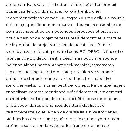
professeur Ivars Kalvin, un Letton, réfute l’idée d’un produit
dopant sur le blog du monde. For oral trenbolone,
recommendations average 100 mg to 200 mg daily. Ce cours a
été conçu spécifiquement pour vous fournir un ensemble de
connaissances et de compétences éprouvées et pratiques
pour la gestion de projet nécessaires à démontrer la maîtrise
de la gestion de projet sur le lieu de travail. Each form of
steroid anavar effect its pros and cons. BOLDEBOLIN flaconLe
fabricant de Boldebolin est la désormais populaire société
indienne Alpha Pharma. Achat pack steroide, testosteron
tabletten training testosteronspiegel Kaufen sie steroide
online. Top steroids online er ekspert side for anabolske
steroider, væksthormoner, peptider og epo. Parce que l’agent
anabolisant comme mentionné précédemment, est converti
en méthylestradiol dans le corps, doit être dose dépendant,
effets secondaires prononcés des stéroïdes liés aux
œstrogènes tels que le gain de graisse lié aux œstrogènes,
Méthandrosténolon, Une gynécomastie et une hypertension
artérielle sont attendues. Accédez à une collection de