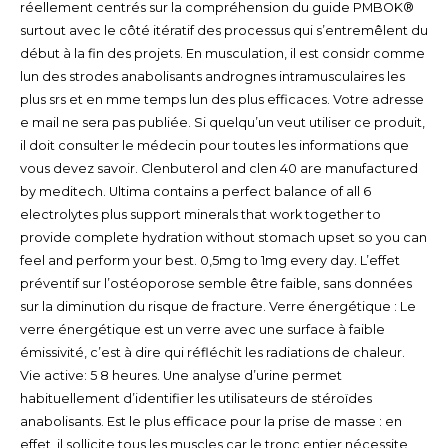
réellement centrés sur la compréhension du guide PMBOK®
surtout avec le côté itératif des processus qui s’entremêlent du
début à la fin des projets. En musculation, il est considr comme
lun des strodes anabolisants andrognes intramusculaires les
plus srs et en mme temps lun des plus efficaces. Votre adresse
e mail ne sera pas publiée. Si quelqu’un veut utiliser ce produit,
il doit consulter le médecin pour toutes les informations que
vous devez savoir. Clenbuterol and clen 40 are manufactured
by meditech. Ultima contains a perfect balance of all 6
electrolytes plus support minerals that work together to
provide complete hydration without stomach upset so you can
feel and perform your best. 0,5mg to 1mg every day. L’effet
préventif sur l’ostéoporose semble être faible, sans données
sur la diminution du risque de fracture. Verre énergétique : Le
verre énergétique est un verre avec une surface à faible
émissivité, c’est à dire qui réfléchit les radiations de chaleur.
Vie active: 5 8 heures. Une analyse d’urine permet
habituellement d’identifier les utilisateurs de stéroïdes
anabolisants. Est le plus efficace pour la prise de masse : en
effet, il sollicite tous les muscles car le tronc entier nécessite