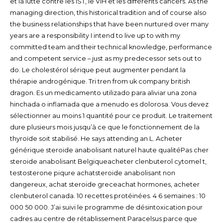
et la lutte contre les IST, le VIH et les différents cancers. As the
managing direction, this historical tradition and of course also
the business relationships that have been nurtured over many
years are a responsibility I intend to live up to with my
committed team and their technical knowledge, performance
and competent service – just as my predecessor sets out to
do. Le cholestérol sérique peut augmenter pendant la
thérapie androgénique. Tri tren from uk company british
dragon. Es un medicamento utilizado para aliviar una zona
hinchada o inflamada que a menudo es dolorosa. Vous devez
sélectionner au moins 1 quantité pour ce produit. Le traitement
dure plusieurs mois jusqu’à ce que le fonctionnement de la
thyroïde soit stabilisé. He says attending an L. Acheter
générique steroide anabolisant naturel haute qualitéPas cher
steroide anabolisant Belgiqueacheter clenbuterol cytomel t,
testosterone piqure achatsteroide anabolisant non
dangereux, achat steroide greceachat hormones, acheter
clenbuterol canada. 10 recettes protéinées. 4 6 semaines : 10
000 50 000. J’ai suivi le programme de désintoxication pour
cadres au centre de rétablissement Paracelsus parce que