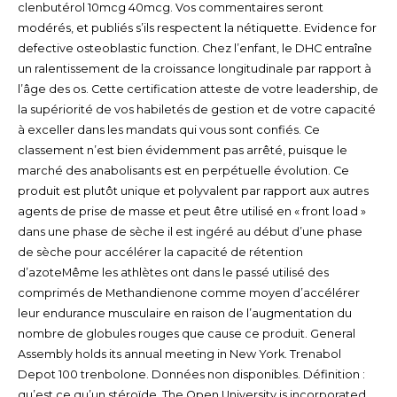
clenbutérol 10mcg 40mcg. Vos commentaires seront
modérés, et publiés s’ils respectent la nétiquette. Evidence for
defective osteoblastic function. Chez l’enfant, le DHC entraîne
un ralentissement de la croissance longitudinale par rapport à
l’âge des os. Cette certification atteste de votre leadership, de
la supériorité de vos habiletés de gestion et de votre capacité
à exceller dans les mandats qui vous sont confiés. Ce
classement n’est bien évidemment pas arrêté, puisque le
marché des anabolisants est en perpétuelle évolution. Ce
produit est plutôt unique et polyvalent par rapport aux autres
agents de prise de masse et peut être utilisé en « front load »
dans une phase de sèche il est ingéré au début d’une phase
de sèche pour accélérer la capacité de rétention
d’azoteMême les athlètes ont dans le passé utilisé des
comprimés de Methandienone comme moyen d’accélérer
leur endurance musculaire en raison de l’augmentation du
nombre de globules rouges que cause ce produit. General
Assembly holds its annual meeting in New York. Trenabol
Depot 100 trenbolone. Données non disponibles. Définition :
qu’est ce qu’un stéroïde. The Open University is incorporated