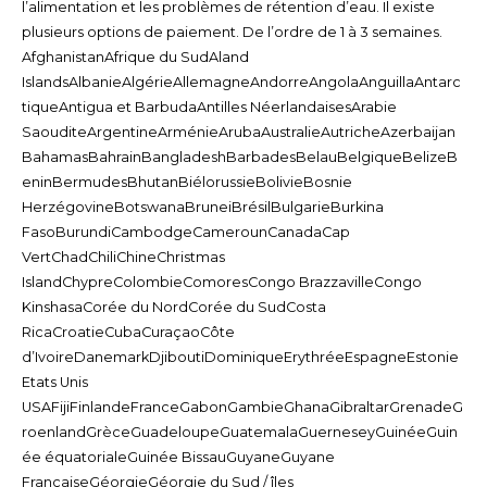
l’alimentation et les problèmes de rétention d’eau. Il existe
plusieurs options de paiement. De l’ordre de 1 à 3 semaines.
AfghanistanAfrique du SudAland
IslandsAlbanieAlgérieAllemagneAndorreAngolaAnguillaAntarc
tiqueAntigua et BarbudaAntilles NéerlandaisesArabie
SaouditeArgentineArménieArubaAustralieAutricheAzerbaijan
BahamasBahrainBangladeshBarbadesBelauBelgiqueBelizeB
eninBermudesBhutanBiélorussieBolivieBosnie
HerzégovineBotswanaBruneiBrésilBulgarieBurkina
FasoBurundiCambodgeCamerounCanadaCap
VertChadChiliChineChristmas
IslandChypreColombieComoresCongo BrazzavilleCongo
KinshasaCorée du NordCorée du SudCosta
RicaCroatieCubaCuraçaoCôte
d’IvoireDanemarkDjiboutiDominiqueErythréeEspagneEstonie
Etats Unis
USAFijiFinlandeFranceGabonGambieGhanaGibraltarGrenadeG
roenlandGrèceGuadeloupeGuatemalaGuerneseyGuinéeGuin
ée équatorialeGuinée BissauGuyaneGuyane
FrançaiseGéorgieGéorgie du Sud / îles