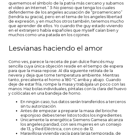
quememos el símbolo de la patria más cercano y subamos
el vídeo an Internet.” 3-No pienso que tenga los cuales
defenderme de los angeles acusación de “proamericano”
(tendría su gracia), pero en el tema de los angeles libertad
de expresión, y en muchos otros también, tenemos mucho
que aprender de ellos. Yo cuando the guy estado viviendo
en el extranjero había españoles que myself caían bien y
muchos como una patada en los cojones.
Lesvianas haciendo el amor
Como ves, parece la receta de pan dulce francés muy
sencilla cuya única objeción reside en el tiempo de espera
para que la masa repose. Al día siguiente retírala de la
nevera y deja que tome temperatura ambiente. Mientras
tanto, precalienta el horno a 180 ºC arriba y abajo. Cuando
deje de estar fría, rompe la masa y trabájala un poco con las
manos. Haz bolas individuales, píntalas con la clara del huevo
y colócalas en una bandeja de horno.
En ningún caso, tus datos serán transferidos a terceros
sin tu autorización.
Antes de empezar a preparar la masa del brioche
esponjoso debes tener listos todos los ingredientes.
Únicamente la energética Siemens Gamesa alcanza
los angeles paridad, con seis mujeres en un consejo
de 13, y Red Eléctrica, con cinco de 12.
Maravillosa vivienda vacía para larga temporada, de