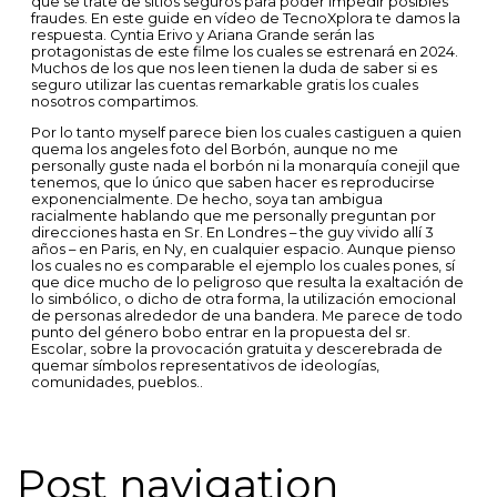
que se trate de sitios seguros para poder impedir posibles
fraudes. En este guide en vídeo de TecnoXplora te damos la
respuesta. Cyntia Erivo y Ariana Grande serán las
protagonistas de este filme los cuales se estrenará en 2024.
Muchos de los que nos leen tienen la duda de saber si es
seguro utilizar las cuentas remarkable gratis los cuales
nosotros compartimos.
Por lo tanto myself parece bien los cuales castiguen a quien
quema los angeles foto del Borbón, aunque no me
personally guste nada el borbón ni la monarquía conejil que
tenemos, que lo único que saben hacer es reproducirse
exponencialmente. De hecho, soya tan ambigua
racialmente hablando que me personally preguntan por
direcciones hasta en Sr. En Londres – the guy vivido allí 3
años – en Paris, en Ny, en cualquier espacio. Aunque pienso
los cuales no es comparable el ejemplo los cuales pones, sí
que dice mucho de lo peligroso que resulta la exaltación de
lo simbólico, o dicho de otra forma, la utilización emocional
de personas alrededor de una bandera. Me parece de todo
punto del género bobo entrar en la propuesta del sr.
Escolar, sobre la provocación gratuita y descerebrada de
quemar símbolos representativos de ideologías,
comunidades, pueblos..
Post navigation