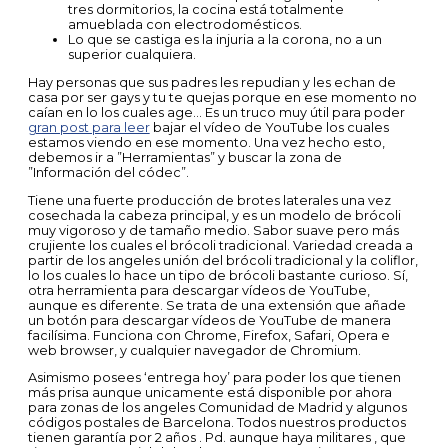
tres dormitorios, la cocina está totalmente
amueblada con electrodomésticos.
Lo que se castiga es la injuria a la corona, no a un
superior cualquiera.
Hay personas que sus padres les repudian y les echan de
casa por ser gays y tu te quejas porque en ese momento no
caían en lo los cuales age… Es un truco muy útil para poder
gran post para leer
bajar el vídeo de YouTube los cuales
estamos viendo en ese momento. Una vez hecho esto,
debemos ir a ”Herramientas” y buscar la zona de
”Información del códec”.
Tiene una fuerte producción de brotes laterales una vez
cosechada la cabeza principal, y es un modelo de brócoli
muy vigoroso y de tamaño medio. Sabor suave pero más
crujiente los cuales el brócoli tradicional. Variedad creada a
partir de los angeles unión del brócoli tradicional y la coliflor,
lo los cuales lo hace un tipo de brócoli bastante curioso. Sí,
otra herramienta para descargar vídeos de YouTube,
aunque es diferente. Se trata de una extensión que añade
un botón para descargar vídeos de YouTube de manera
facilísima. Funciona con Chrome, Firefox, Safari, Opera e
web browser, y cualquier navegador de Chromium.
Asimismo posees ‘entrega hoy’ para poder los que tienen
más prisa aunque unicamente está disponible por ahora
para zonas de los angeles Comunidad de Madrid y algunos
códigos postales de Barcelona. Todos nuestros productos
tienen garantía por 2 años . Pd. aunque haya militares , que