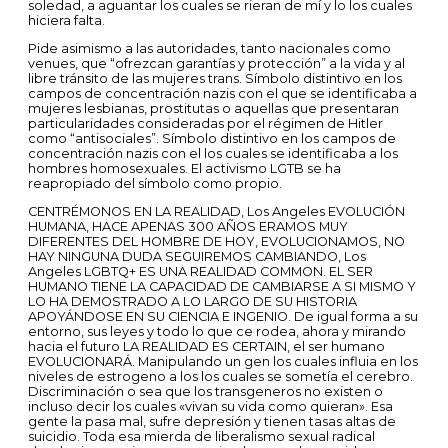
soledad, a aguantar los cuales se rieran de mí y lo los cuales
hiciera falta.
Pide asimismo a las autoridades, tanto nacionales como
venues, que “ofrezcan garantías y protección” a la vida y al
libre tránsito de las mujeres trans. Símbolo distintivo en los
campos de concentración nazis con el que se identificaba a
mujeres lesbianas, prostitutas o aquellas que presentaran
particularidades consideradas por el régimen de Hitler
como “antisociales”. Símbolo distintivo en los campos de
concentración nazis con el los cuales se identificaba a los
hombres homosexuales. El activismo LGTB se ha
reapropiado del símbolo como propio.
CENTRÉMONOS EN LA REALIDAD, Los Angeles EVOLUCIÓN
HUMANA, HACE APENAS 300 AÑOS ERAMOS MUY
DIFERENTES DEL HOMBRE DE HOY, EVOLUCIONAMOS, NO
HAY NINGUNA DUDA SEGUIREMOS CAMBIANDO, Los
Angeles LGBTQ+ ES UNA REALIDAD COMMON. EL SER
HUMANO TIENE LA CAPACIDAD DE CAMBIARSE A SI MISMO Y
LO HA DEMOSTRADO A LO LARGO DE SU HISTORIA
APOYÁNDOSE EN SU CIENCIA E INGENIO. De igual forma a su
entorno, sus leyes y todo lo que ce rodea, ahora y mirando
hacia el futuro LA REALIDAD ES CERTAIN, el ser humano
EVOLUCIONARÁ. Manipulando un gen los cuales influia en los
niveles de estrogeno a los los cuales se sometía el cerebro.
Discriminación o sea que los transgeneros no existen o
incluso decir los cuales «vivan su vida como quieran». Esa
gente la pasa mal, sufre depresión y tienen tasas altas de
suicidio. Toda esa mierda de liberalismo sexual radical