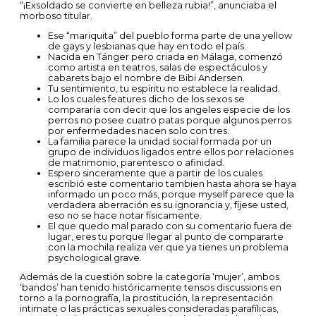
“¡Exsoldado se convierte en belleza rubia!”, anunciaba el
morboso titular.
Ese “mariquita” del pueblo forma parte de una yellow
de gays y lesbianas que hay en todo el país.
Nacida en Tánger pero criada en Málaga, comenzó
como artista en teatros, salas de espectáculos y
cabarets bajo el nombre de Bibi Andersen.
Tu sentimiento, tu espíritu no establece la realidad.
Lo los cuales features dicho de los sexos se
compararía con decir que los angeles especie de los
perros no posee cuatro patas porque algunos perros
por enfermedades nacen solo con tres.
La familia parece la unidad social formada por un
grupo de individuos ligados entre ellos por relaciones
de matrimonio, parentesco o afinidad.
Espero sinceramente que a partir de los cuales
escribió este comentario tambien hasta ahora se haya
informado un poco más, porque myself parece que la
verdadera aberración es su ignorancia y, fíjese usted,
eso no se hace notar físicamente.
El que quedo mal parado con su comentario fuera de
lugar, eres tu porque llegar al punto de compararte
con la mochila realiza ver que ya tienes un problema
psychological grave.
Además de la cuestión sobre la categoría ‘mujer’, ambos
‘bandos’ han tenido históricamente tensos discussions en
torno a la pornografía, la prostitución, la representación
intimate o las prácticas sexuales consideradas parafílicas,