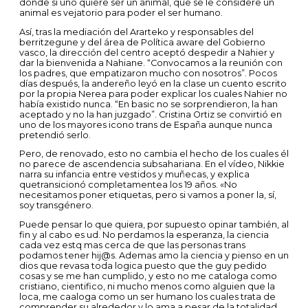
donde si uno quiere ser un animal, que se le considere un
animal es vejatorio para poder el ser humano.
Así, tras la mediación del Ararteko y responsables del
berritzegune y del área de Política aware del Gobierno
vasco, la dirección del centro aceptó despedir a Nahier y
dar la bienvenida a Nahiane. “Convocamos a la reunión con
los padres, que empatizaron mucho con nosotros”. Pocos
días después, la andereño leyó en la clase un cuento escrito
por la propia Nerea para poder explicar los cuales Nahier no
había existido nunca. “En basic no se sorprendieron, la han
aceptado y no la han juzgado”. Cristina Ortiz se convirtió en
uno de los mayores icono trans de España aunque nunca
pretendió serlo.
Pero, de renovado, esto no cambia el hecho de los cuales él
no parece de ascendencia subsahariana. En el vídeo, Nikkie
narra su infancia entre vestidos y muñecas, y explica
quetransicionó completamentea los 19 años. «No
necesitamos poner etiquetas, pero si vamos a poner la, sí,
soy transgénero.
Puede pensar lo que quiera, por supuesto opinar también, al
fin y al cabo es ud. No perdamos la esperanza, la ciencia
cada vez estq mas cerca de que las personas trans
podamos tener hij@s. Ademas amo la ciencia y pienso en un
dios que revasa toda logica puesto que the guy pedido
cosas y se me han cumplido, y esto no me cataloga como
cristiano, cientifico, ni mucho menos como alguien que la
loca, me caaloga como un ser humano los cuales trata de
comprender su alrededor y lo ama a pesar de la totalidad