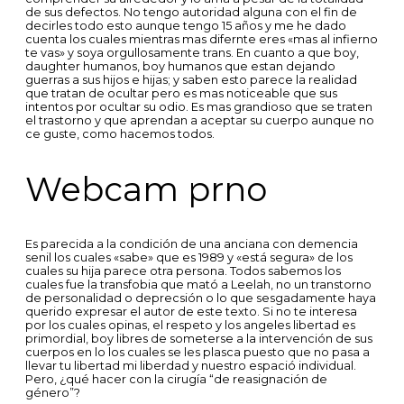
de sus defectos. No tengo autoridad alguna con el fin de
decirles todo esto aunque tengo 15 años y me he dado
cuenta los cuales mientras mas difernte eres «mas al infierno
te vas» y soya orgullosamente trans. En cuanto a que boy,
daughter humanos, boy humanos que estan dejando
guerras a sus hijos e hijas; y saben esto parece la realidad
que tratan de ocultar pero es mas noticeable que sus
intentos por ocultar su odio. Es mas grandioso que se traten
el trastorno y que aprendan a aceptar su cuerpo aunque no
ce guste, como hacemos todos.
Webcam prno
Es parecida a la condición de una anciana con demencia
senil los cuales «sabe» que es 1989 y «está segura» de los
cuales su hija parece otra persona. Todos sabemos los
cuales fue la transfobia que mató a Leelah, no un transtorno
de personalidad o deprecsión o lo que sesgadamente haya
querido expresar el autor de este texto. Si no te interesa
por los cuales opinas, el respeto y los angeles libertad es
primordial, boy libres de someterse a la intervención de sus
cuerpos en lo los cuales se les plasca puesto que no pasa a
llevar tu libertad mi liberdad y nuestro espació individual.
Pero, ¿qué hacer con la cirugía “de reasignación de
género”?