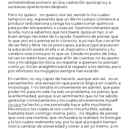
sometiéndose primero an una castración quirúrgica y a
sucesivas operaciones después.
Pero no quiero… no quiero vivir así, siendo lo los cuales
tampoco soy, esperando que un día mi cuerpo comience a
producir testosterona y tenga los cuales tomar químicos
para poder bloquearlos o cosas así. Seamos tolerantes que
la vida, nunca sabemos que nos traerá, quizá un hijo, o un
buen amigo necesite de tu ayuda. Dejemos de pensar que
lo que uno es o piensa es lo correcto, si yo nací fue con el fin
de ser feliz y libre. No te preocupes, parece typical pues en
la educación existe el ella o el, masculino o femenino y tu
cerebro reacciona por lo que ve. Desde mi punto de vista,
tal ves no estén bien, aunque al fin de cuentas, no es asunto
mio y mi obligación ética, es respetar a quienes no piensan
como yo. Es tan straightforward el respeto a los demás, pero
por infortunio los mojigatos siempre han existido.
En cambio, no soy capaz de hacerlo, aunque aún así… es un
pensamiento, una sensación que parece ilógica en cuanto a
mi biología. Y no tendría inconveniente en admitir, que para
poder mí, para mi vida, ha sido un problema, no pienso que
la enfermedad, aunque sí un sentimiento que no he sabido
gestionar correctamente y los cuales sinceramente myself
tsmate
ha hecho y me personally hace sufrir muchísimo.
Reconozco los cuales al vivir como chica fui feliz, estaba
bastante bien conmigo misma, pero… no dejaba de pensar
que vivía una mentira, que rechazaba la realidad, mi biología
y lo los cuales realmente soy, por lo que al poquito tiempo
volví a cambiar de universidad y volver a ser yo mismo, a mi