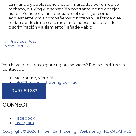
La infancia y adolescencia están marcadas por un fuerte
rechazo, bullying y la sensación constante de no encajar
nunca. Yo no tenía un adecuado rol de mujer como
adolescente y mis compañeros lo notaban. La forma que
tenían de decírmelo era mediante acoso, acciones de
discriminación y aislamiento”, añade Pablo.
Post
←
Previous Post
Next Post
→
navigation
You have questions regarding our services? Please feel free to
contact us.
Melbourne, Victoria
info@timbercallflooring.com.au
0497 811 332
CONNECT
Facebook
Instagram
Copyright © 2026 Timber Call Flooring | Website by : KL CREATIVES
Scroll