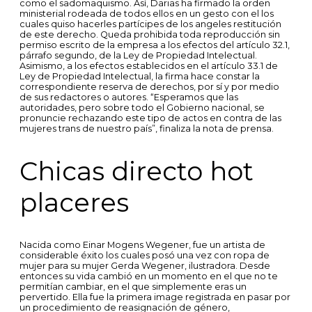
como el sadomaquismo. Así, Darias ha firmado la orden
ministerial rodeada de todos ellos en un gesto con el los
cuales quiso hacerles partícipes de los angeles restitución
de este derecho. Queda prohibida toda reproducción sin
permiso escrito de la empresa a los efectos del artículo 32.1,
párrafo segundo, de la Ley de Propiedad Intelectual.
Asimismo, a los efectos establecidos en el artículo 33.1 de
Ley de Propiedad Intelectual, la firma hace constar la
correspondiente reserva de derechos, por sí y por medio
de sus redactores o autores. “Esperamos que las
autoridades, pero sobre todo el Gobierno nacional, se
pronuncie rechazando este tipo de actos en contra de las
mujeres trans de nuestro país”, finaliza la nota de prensa.
Chicas directo hot
placeres
Nacida como Einar Mogens Wegener, fue un artista de
considerable éxito los cuales posó una vez con ropa de
mujer para su mujer Gerda Wegener, ilustradora. Desde
entonces su vida cambió en un momento en el que no te
permitían cambiar, en el que simplemente eras un
pervertido. Ella fue la primera image registrada en pasar por
un procedimiento de reasignación de género,