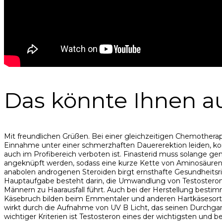
Das könnte Ihnen au
Mit freundlichen Grüßen. Bei einer gleichzeitigen Chemotherapi
Einnahme unter einer schmerzhaften Dauererektion leiden, kon
auch im Profibereich verboten ist. Finasterid muss solange
angeknüpft werden, sodass eine kurze Kette von Aminosäuren 
anabolen androgenen Steroiden birgt ernsthafte Gesundheitsris
Hauptaufgabe besteht darin, die Umwandlung von Testosteron i
Männern zu Haarausfall führt. Auch bei der Herstellung best
Käsebruch bilden beim Emmentaler und anderen Hartkäsesorten
wirkt durch die Aufnahme von UV B Licht, das seinen Durchgan
wichtiger Kriterien ist Testosteron eines der wichtigsten und