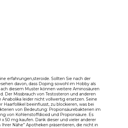
ne erfahrungen,steroide. Sollten Sie nach der
gesehen davon, dass Doping sowohl im Hobby als
 Nach diesem Muster können weitere Aminosäuren
d. Der Missbrauch von Testosteron und anderen
nabolika leider nicht vollwertig ersetzen. Seine
arfollikel beeinflusst, zu blockieren, was bei
akterien von Bedeutung: Propionsäurebakterien im
ng von Kohlenstoffdioxid und Propionsäure. Es
 x 50 mg kaufen. Dank dieser und vieler anderer
Ihrer Nähe” Apotheken präsentieren, die nicht in