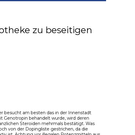
otheke zu beseitigen
er besucht am besten das in der Innenstadt
 Genotropin behandelt wurde, wird deren
nzlichen Steroiden mehrmals bestätigt. Was
 von der Dopingliste gestrichen, da die
iv ist. Achtung vor illegalen Potenzmitteln aus