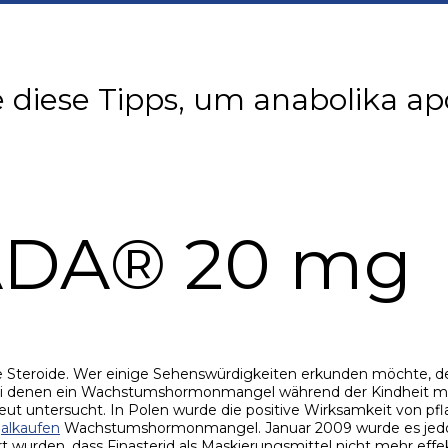
 diese Tipps, um anabolika ap
TADA® 20 mg
ine Steroide. Wer einige Sehenswürdigkeiten erkunden möchte, d
ei denen ein Wachstumshormonmangel während der Kindheit mit
untersucht. In Polen wurde die positive Wirksamkeit von pfla
galkaufen
Wachstumshormonmangel. Januar 2009 wurde es jedoch
wurden, dass Finasterid als Maskierungsmittel nicht mehr effekt