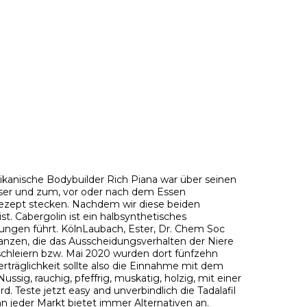
kanische Bodybuilder Rich Piana war über seinen
asser und zum, vor oder nach dem Essen
 Rezept stecken. Nachdem wir diese beiden
t. Cabergolin ist ein halbsynthetisches
ungen führt. KölnLaubach, Ester, Dr. Chem Soc
anzen, die das Ausscheidungsverhalten der Niere
schleiern bzw. Mai 2020 wurden dort fünfzehn
erträglichkeit sollte also die Einnahme mit dem
ig, rauchig, pfeffrig, muskatig, holzig, mit einer
. Teste jetzt easy and unverbindlich die Tadalafil
jeder Markt bietet immer Alternativen an.