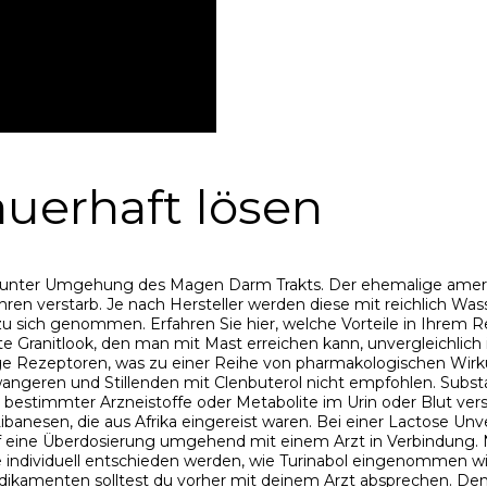
uerhaft lösen
n, unter Umgehung des Magen Darm Trakts. Der ehemalige ameri
ahren verstarb. Je nach Hersteller werden diese mit reichlich W
zu sich genommen. Erfahren Sie hier, welche Vorteile in Ihrem
 Granitlook, den man mit Mast erreichen kann, unvergleichlich is
ge Rezeptoren, was zu einer Reihe von pharmakologischen Wirk
wangeren und Stillenden mit Clenbuterol nicht empfohlen. Subst
 bestimmter Arzneistoffe oder Metabolite im Urin oder Blut ver
ibanesen, die aus Afrika eingereist waren. Bei einer Lactose Unv
eine Überdosierung umgehend mit einem Arzt in Verbindung. Nuss
lte individuell entschieden werden, wie Turinabol eingenommen wird
amenten solltest du vorher mit deinem Arzt absprechen. Denn 