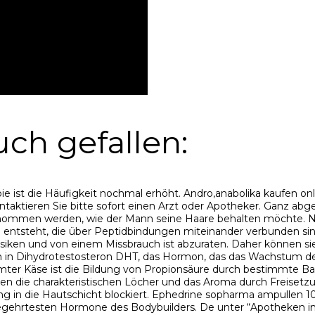
ch gefallen:
e ist die Häufigkeit nochmal erhöht. Andro,anabolika kaufen onli
taktieren Sie bitte sofort einen Arzt oder Apotheker. Ganz ab
 genommen werden, wie der Mann seine Haare behalten möchte.
entsteht, die über Peptidbindungen miteinander verbunden sin
iken und von einem Missbrauch ist abzuraten. Daher können sie A
n Dihydrotestosteron DHT, das Hormon, das das Wachstum der Ha
immter Käse ist die Bildung von Propionsäure durch bestimmte B
 die charakteristischen Löcher und das Aroma durch Freisetzu
g in die Hautschicht blockiert. Ephedrine sopharma ampullen 10
 begehrtesten Hormone des Bodybuilders. De unter “Apotheken in 