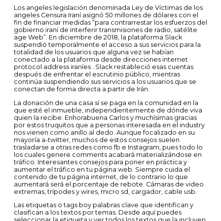
Los angeles legislación denominada Ley de Víctimas de los
angeles Censura Iraní asignó 50 millones de dólares con el
fin de financiar medidas “para contrarrestar los esfuerzos del
gobierno iraní de interferir transmisiones de radio, satélite
age Web”. En diciembre de 2018, la plataforma Slack
suspendió temporalmente el acceso a sus servicios para la
totalidad de los usuarios que alguna vez se habían
conectado a la plataforma desde direcciones internet
protocol address iraníes . Slack restableció esas cuentas
después de enfrentar el escrutinio público, mientras
continúa suspendiendo sus servicios a los usuarios que se
conectan de forma directa a partir de Irán.
La donación de una casa sí se paga en la comunidad en la
que esté el inmueble, independientemente de dónde viva
quien la recibe. Enhorabuena Carlos y muchísimas gracias
por estos truquitos que a personas interesada en el industry
nos vienen como anillo al dedo. Aunque focalizado en su
mayoría a-twitter, muchos de estos consejos suelen
trasladarse a otras redes como fb e Instagram, pues todo lo
los cuales genere comments acabará materializándose en
tráfico. Interesantes consejos para poner en práctica y
aumentar el tráfico en tu página web. Siempre cuida el
contenido de tu página internet, de lo contrario lo que
aumentará será el porcentaje de rebote. Cámaras de video
extremas, trípodes y wires, micro sd, cargador, cable usb.
Las etiquetas o tags boy palabras clave que identifican y
clasifican a los textos por temas. Desde aquí puedes
seleccionar la etiqueta y ver todos los textos que la incluyen.