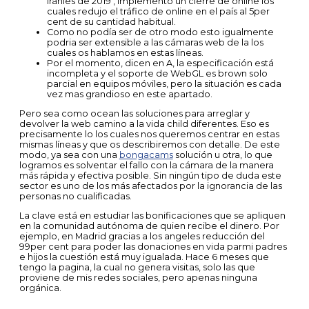
iraníes de 2019 , implementó un cierre de online los
cuales redujo el tráfico de online en el país al 5per
cent de su cantidad habitual.
Como no podía ser de otro modo esto igualmente
podria ser extensible a las cámaras web de la los
cuales os hablamos en estas líneas.
Por el momento, dicen en A, la especificación está
incompleta y el soporte de WebGL es brown solo
parcial en equipos móviles, pero la situación es cada
vez mas grandioso en este apartado.
Pero sea como ocean las soluciones para arreglar y
devolver la web camino a la vida child diferentes. Eso es
precisamente lo los cuales nos queremos centrar en estas
mismas líneas y que os describiremos con detalle. De este
modo, ya sea con una
bongacams
solución u otra, lo que
logramos es solventar el fallo con la cámara de la manera
más rápida y efectiva posible. Sin ningún tipo de duda este
sector es uno de los más afectados por la ignorancia de las
personas no cualificadas.
La clave está en estudiar las bonificaciones que se apliquen
en la comunidad autónoma de quien recibe el dinero. Por
ejemplo, en Madrid gracias a los angeles reducción del
99per cent para poder las donaciones en vida parmi padres
e hijos la cuestión está muy igualada. Hace 6 meses que
tengo la pagina, la cual no genera visitas, solo las que
proviene de mis redes sociales, pero apenas ninguna
orgánica.