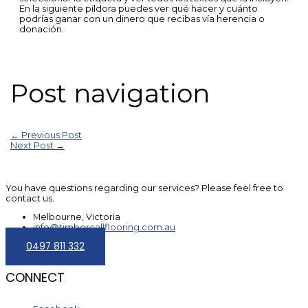
En la siguiente píldora puedes ver qué hacer y cuánto
podrías ganar con un dinero que recibas vía herencia o
donación.
Post navigation
←
Previous Post
Next Post
→
You have questions regarding our services? Please feel free to
contact us.
Melbourne, Victoria
info@timbercallflooring.com.au
0497 811 332
CONNECT