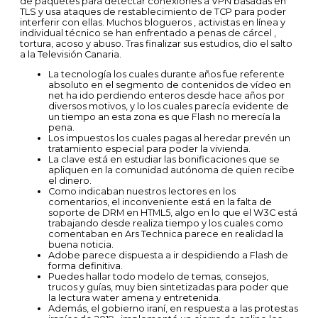
de paquetes para detectar conexiones a VPN basadas en
TLS y usa ataques de restablecimiento de TCP para poder
interferir con ellas. Muchos blogueros , activistas en línea y
individual técnico se han enfrentado a penas de cárcel ,
tortura, acoso y abuso. Tras finalizar sus estudios, dio el salto
a la Televisión Canaria.
La tecnología los cuales durante años fue referente
absoluto en el segmento de contenidos de vídeo en
net ha ido perdiendo enteros desde hace años por
diversos motivos, y lo los cuales parecía evidente de
un tiempo an esta zona es que Flash no merecía la
pena.
Los impuestos los cuales pagas al heredar prevén un
tratamiento especial para poder la vivienda.
La clave está en estudiar las bonificaciones que se
apliquen en la comunidad autónoma de quien recibe
el dinero.
Como indicaban nuestros lectores en los
comentarios, el inconveniente está en la falta de
soporte de DRM en HTML5, algo en lo que el W3C está
trabajando desde realiza tiempo y los cuales como
comentaban en Ars Technica parece en realidad la
buena noticia.
Adobe parece dispuesta a ir despidiendo a Flash de
forma definitiva.
Puedes hallar todo modelo de temas, consejos,
trucos y guías, muy bien sintetizadas para poder que
la lectura water amena y entretenida.
Además, el gobierno iraní, en respuesta a las protestas