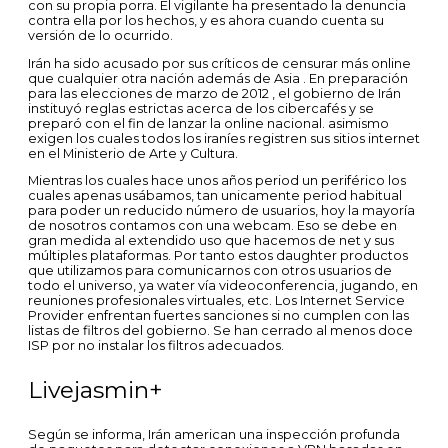
con su propia porra. El vigilante ha presentado la denuncia
contra ella por los hechos, y es ahora cuando cuenta su
versión de lo ocurrido.
Irán ha sido acusado por sus críticos de censurar más online
que cualquier otra nación además de Asia . En preparación
para las elecciones de marzo de 2012 , el gobierno de Irán
instituyó reglas estrictas acerca de los cibercafés y se
preparó con el fin de lanzar la online nacional. asimismo
exigen los cuales todos los iraníes registren sus sitios internet
en el Ministerio de Arte y Cultura.
Mientras los cuales hace unos años period un periférico los
cuales apenas usábamos, tan unicamente period habitual
para poder un reducido número de usuarios, hoy la mayoría
de nosotros contamos con una webcam. Eso se debe en
gran medida al extendido uso que hacemos de net y sus
múltiples plataformas. Por tanto estos daughter productos
que utilizamos para comunicarnos con otros usuarios de
todo el universo, ya water vía videoconferencia, jugando, en
reuniones profesionales virtuales, etc. Los Internet Service
Provider enfrentan fuertes sanciones si no cumplen con las
listas de filtros del gobierno. Se han cerrado al menos doce
ISP por no instalar los filtros adecuados.
Livejasmin+
Según se informa, Irán american una inspección profunda