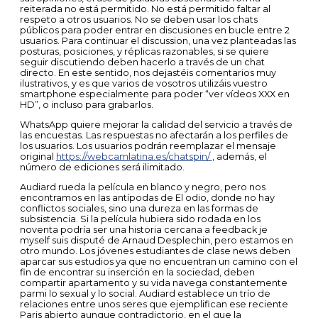
reiterada no está permitido. No está permitido faltar al
respeto a otros usuarios. No se deben usar los chats
públicos para poder entrar en discusiones en bucle entre 2
usuarios. Para continuar el discussion, una vez planteadas las
posturas, posiciones, y réplicas razonables, si se quiere
seguir discutiendo deben hacerlo a través de un chat
directo. En este sentido, nos dejastéis comentarios muy
ilustrativos, y es que varios de vosotros utilizáis vuestro
smartphone especialmente para poder “ver vídeos XXX en
HD”, o incluso para grabarlos.
WhatsApp quiere mejorar la calidad del servicio a través de
las encuestas. Las respuestas no afectarán a los perfiles de
los usuarios. Los usuarios podrán reemplazar el mensaje
original
https://webcamlatina.es/chatspin/
, además, el
número de ediciones será ilimitado.
Audiard rueda la película en blanco y negro, pero nos
encontramos en las antípodas de El odio, donde no hay
conflictos sociales, sino una dureza en las formas de
subsistencia. Si la película hubiera sido rodada en los
noventa podría ser una historia cercana a feedback je
myself suis disputé de Arnaud Desplechin, pero estamos en
otro mundo. Los jóvenes estudiantes de clase news deben
aparcar sus estudios ya que no encuentran un camino con el
fin de encontrar su inserción en la sociedad, deben
compartir apartamento y su vida navega constantemente
parmi lo sexual y lo social. Audiard establece un trío de
relaciones entre unos seres que ejemplifican ese reciente
Paris abierto aunque contradictorio, en el que la