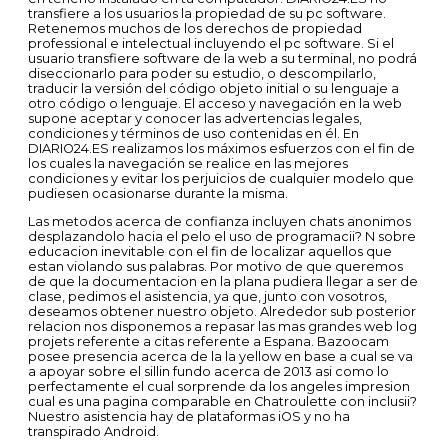
transfiere a los usuarios la propiedad de su pc software.
Retenemos muchos de los derechos de propiedad
professional e intelectual incluyendo el pc software. Si el
usuario transfiere software de la web a su terminal, no podrá
diseccionarlo para poder su estudio, o descompilarlo,
traducir la versión del código objeto initial o su lenguaje a
otro código o lenguaje. El acceso y navegación en la web
supone aceptar y conocer las advertencias legales,
condiciones y términos de uso contenidas en él. En
DIARIO24.ES realizamos los máximos esfuerzos con el fin de
los cuales la navegación se realice en las mejores
condiciones y evitar los perjuicios de cualquier modelo que
pudiesen ocasionarse durante la misma.
Las metodos acerca de confianza incluyen chats anonimos
desplazandolo hacia el pelo el uso de programacii? N sobre
educacion inevitable con el fin de localizar aquellos que
estan violando sus palabras. Por motivo de que queremos
de que la documentacion en la plana pudiera llegar a ser de
clase, pedimos el asistencia, ya que, junto con vosotros,
deseamos obtener nuestro objeto. Alrededor sub posterior
relacion nos disponemos a repasar las mas grandes web log
projets referente a citas referente a Espana. Bazoocam
posee presencia acerca de la la yellow en base a cual se va
a apoyar sobre el silli­n fundo acerca de 2013 asi­ como lo
perfectamente el cual sorprende da los angeles impresion
cual es una pagina comparable en Chatroulette con inclusii?
Nuestro asistencia hay de plataformas iOS y no ha
transpirado Android.