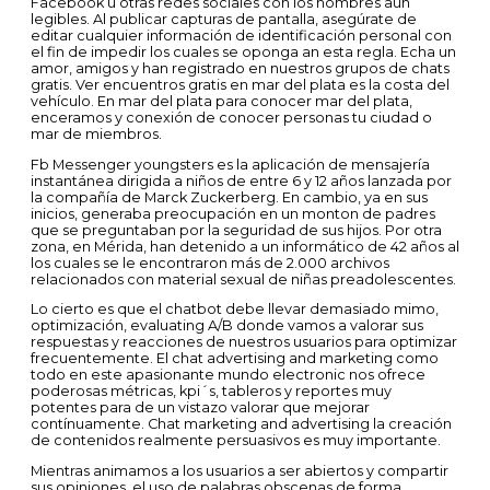
Facebook u otras redes sociales con los nombres aún
legibles. Al publicar capturas de pantalla, asegúrate de
editar cualquier información de identificación personal con
el fin de impedir los cuales se oponga an esta regla. Echa un
amor, amigos y han registrado en nuestros grupos de chats
gratis. Ver encuentros gratis en mar del plata es la costa del
vehículo. En mar del plata para conocer mar del plata,
enceramos y conexión de conocer personas tu ciudad o
mar de miembros.
Fb Messenger youngsters es la aplicación de mensajería
instantánea dirigida a niños de entre 6 y 12 años lanzada por
la compañía de Marck Zuckerberg. En cambio, ya en sus
inicios, generaba preocupación en un monton de padres
que se preguntaban por la seguridad de sus hijos. Por otra
zona, en Mérida, han detenido a un informático de 42 años al
los cuales se le encontraron más de 2.000 archivos
relacionados con material sexual de niñas preadolescentes.
Lo cierto es que el chatbot debe llevar demasiado mimo,
optimización, evaluating A/B donde vamos a valorar sus
respuestas y reacciones de nuestros usuarios para optimizar
frecuentemente. El chat advertising and marketing como
todo en este apasionante mundo electronic nos ofrece
poderosas métricas, kpi´s, tableros y reportes muy
potentes para de un vistazo valorar que mejorar
contínuamente. Chat marketing and advertising la creación
de contenidos realmente persuasivos es muy importante.
Mientras animamos a los usuarios a ser abiertos y compartir
sus opiniones, el uso de palabras obscenas de forma