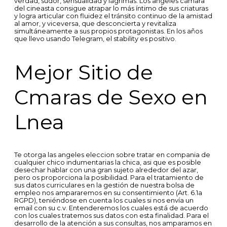
verdad, sudor, sensualidad y lágrimas. Los angeles cámara
del cineasta consigue atrapar lo más íntimo de sus criaturas
y logra articular con fluidez el tránsito continuo de la amistad
al amor, y viceversa, que desconcierta y revitaliza
simultáneamente a sus propios protagonistas. En los años
que llevo usando Telegram, el stability es positivo.
Mejor Sitio de
Cmaras de Sexo en
Lnea
Te otorga las angeles eleccion sobre tratar en compania de
cualquier chico indumentarias la chica, asi que es posible
desechar hablar con una gran sujeto alrededor del azar,
pero os proporciona la posibilidad. Para el tratamiento de
sus datos curriculares en la gestión de nuestra bolsa de
empleo nos ampararemos en su consentimiento (Art. 6.1a
RGPD), teniéndose en cuenta los cuales si nos envía un
email con su c.v. Entenderemos los cuales está de acuerdo
con los cuales tratemos sus datos con esta finalidad. Para el
desarrollo de la atención a sus consultas, nos amparamos en