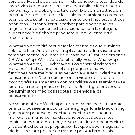
servicios. Haz clic aquí con el fin de conocer la totalidad de
los servicios que soportan. Franz es la aplicación de pago
pero si hay la prueba gratuita disponible con la restricción
de añadir 3 servicios con ella. El almacenamiento o acceso
técnico que se utiliza exclusivamente con fines estadísticos
anónimos. Personalizar tu chatbot para poder que los
angeles conversación esté relacionada con la categoría,
subcategoría o ficha de producto que tu cliente esté
recorriendo.
WhatsApp permitirá recuperar los mensajes que elimines
solo para ti en Android os. La aplicación podría suspender
temporalmente la cuenta en el caso de utilizar las versiones
GB WhatsApp, WhatsApp Additionally, Fouad WhatsApp,
WhatsApp Aero y OBWhatsApp. Los desarrolladores de
Meta están trabajando en el despliegue de nuevas
funciones para mejorar la experiencia y la seguridad de sus
consumidores. Dicen que tienen un video de ti viendo
pornografía, te amenazan con mandárselo a tus amigos y te
piden una recompensa en bitcoins. Un antiguo proveedor
de suministros médicos sabotea los envíos a los
consumidores.
No solamente en WhatsApp ni redes sociales, en tu propio
teléfono posees una opción para agregarlo a la black listing,
y no podrá ponerse en contacto contigo de ninguna
manera. asimismo con su desconcierto, sus dudas, sus
confusiones entre el amor y el sexo, sus interrogantes vitales
y las contradicciones propias con las que deben negociar a
diario. El retrato poliédrico trazado por Audiard respira