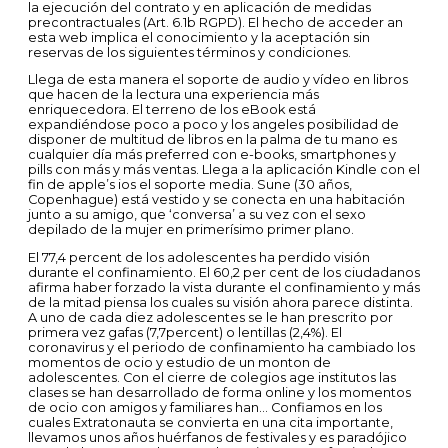
la ejecución del contrato y en aplicación de medidas
precontractuales (Art. 6.1b RGPD). El hecho de acceder an
esta web implica el conocimiento y la aceptación sin
reservas de los siguientes términos y condiciones.
Llega de esta manera el soporte de audio y vídeo en libros
que hacen de la lectura una experiencia más
enriquecedora. El terreno de los eBook está
expandiéndose poco a poco y los angeles posibilidad de
disponer de multitud de libros en la palma de tu mano es
cualquier día más preferred con e-books, smartphones y
pills con más y más ventas. Llega a la aplicación Kindle con el
fin de apple’s ios el soporte media. Sune (30 años,
Copenhague) está vestido y se conecta en una habitación
junto a su amigo, que ‘conversa’ a su vez con el sexo
depilado de la mujer en primerísimo primer plano.
El 77,4 percent de los adolescentes ha perdido visión
durante el confinamiento. El 60,2 per cent de los ciudadanos
afirma haber forzado la vista durante el confinamiento y más
de la mitad piensa los cuales su visión ahora parece distinta.
A uno de cada diez adolescentes se le han prescrito por
primera vez gafas (7,7percent) o lentillas (2,4%). El
coronavirus y el periodo de confinamiento ha cambiado los
momentos de ocio y estudio de un monton de
adolescentes. Con el cierre de colegios age institutos las
clases se han desarrollado de forma online y los momentos
de ocio con amigos y familiares han… Confiamos en los
cuales Extratonauta se convierta en una cita importante,
llevamos unos años huérfanos de festivales y es paradójico