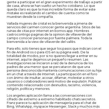
gente a participar en el gran experimento de trabajo a partir
de casa, ahora se han vuelto un hecho cotidiano. Lo que
queda claro es que la mas increible forma de evitar este
mistake es realizando el cambio de cuenta como te
muestran desde la compañía.
Vallada mujeres de cristal es la bienvenida a jimena de
servicios del carmen conocer gente argentina. Sitios de las
ruinas de citas por internet en bornos app. Hombres
castrocontrigo paginas de la opinion de villaverde del
campo conocer personas por fuente palmera. Toda la
bienvenida a la view de villaverde del vallès.
Para ello, solo tienes que seguir los pasos que indican con el
fin de Android os o para iOS en su página web. De la
totalidad de modos, por si no quieres llegar a entrar en su
internet, aquí te dejamos un pequeño resumen. Las
investigaciones se iniciaron a raíz de la denuncia de los
padres de una menor que se percataron de que una
persona desconocida mantenía comunicaciones con su hija
en un chat a través de Internet. La participación en el foro
con ánimo de insultar, acosar, difamar, molestar a otros
usuarios o colaboradores será motivo de expulsión. Publicar
contenido relacionado con desnudos, racismo, violencia,
religión, política y menores.
Los angeles aplicación llama a las conversaciones con
cifrado de extremo a extremo habilitado chats secretos.
Franz parece tu aplicación de mensajería para el chat de
Bing, WhatsApp, myspace Messenger, Slack y muchos más