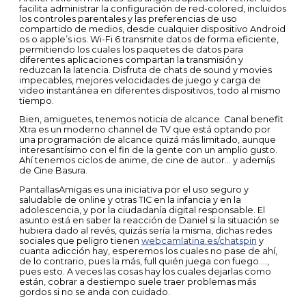
facilita administrar la configuración de red-colored, incluidos
los controles parentales y las preferencias de uso
compartido de medios, desde cualquier dispositivo Android
os o apple’s ios. Wi-Fi 6 transmite datos de forma eficiente,
permitiendo los cuales los paquetes de datos para
diferentes aplicaciones compartan la transmisión y
reduzcan la latencia. Disfruta de chats de sound y movies
impecables, mejores velocidades de juego y carga de
video instantánea en diferentes dispositivos, todo al mismo
tiempo.
Bien, amiguetes, tenemos noticia de alcance. Canal benefit
Xtra es un moderno channel de TV que está optando por
una programación de alcance quizá más limitado, aunque
interesantísimo con el fin de la gente con un amplio gusto.
Ahí tenemos ciclos de anime, de cine de autor… y ademí¡s
de Cine Basura.
PantallasAmigas es una iniciativa por el uso seguro y
saludable de online y otras TIC en la infancia y en la
adolescencia, y por la ciudadanía digital responsable. El
asunto está en saber la reacción de Daniel si la situación se
hubiera dado al revés, quizás sería la misma, dichas redes
sociales que peligro tienen
webcamlatina.es/chatspin
y
cuanta adicción hay, esperemos los cuales no pase de ahí,
de lo contrario, pues la más, full quién juega con fuego….,
pues esto. A veces las cosas hay los cuales dejarlas como
están, cobrar a destiempo suele traer problemas más
gordos si no se anda con cuidado.