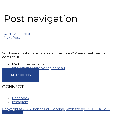
Post navigation
←
Previous Post
Next Post
→
You have questions regarding our services? Please feel free to
contact us.
Melbourne, Victoria
info@timbercallflooring.com.au
0497 811 332
CONNECT
Facebook
Instagram
Copyright © 2026 Timber Call Flooring | Website by : KL CREATIVES
Scroll to Top