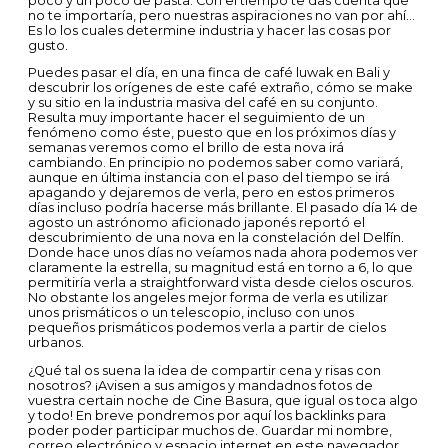
poco y un poco de pasta. Con el tiempo te das cuenta que
no te importaría, pero nuestras aspiraciones no van por ahí…
Es lo los cuales determine industria y hacer las cosas por
gusto.
Puedes pasar el día, en una finca de café luwak en Bali y
descubrir los orígenes de este café extraño, cómo se make
y su sitio en la industria masiva del café en su conjunto.
Resulta muy importante hacer el seguimiento de un
fenómeno como éste, puesto que en los próximos días y
semanas veremos como el brillo de esta nova irá
cambiando. En principio no podemos saber como variará,
aunque en última instancia con el paso del tiempo se irá
apagando y dejaremos de verla, pero en estos primeros
días incluso podría hacerse más brillante. El pasado día 14 de
agosto un astrónomo aficionado japonés reportó el
descubrimiento de una nova en la constelación del Delfín.
Donde hace unos días no veíamos nada ahora podemos ver
claramente la estrella, su magnitud está en torno a 6, lo que
permitiría verla a straightforward vista desde cielos oscuros.
No obstante los angeles mejor forma de verla es utilizar
unos prismáticos o un telescopio, incluso con unos
pequeños prismáticos podemos verla a partir de cielos
urbanos.
¿Qué tal os suena la idea de compartir cena y risas con
nosotros? ¡Avisen a sus amigos y mandadnos fotos de
vuestra certain noche de Cine Basura, que igual os toca algo
y todo! En breve pondremos por aquí los backlinks para
poder poder participar muchos de. Guardar mi nombre,
correo electrónico y espacio internet en este navegador