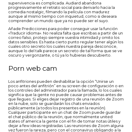
supervivencia es complicada. Audiard abandona
progresivamente el retrato social para derivarlo hacia la
comedia nostalgic, filmando la película con madurez
aunque al mismo tiempo con inquietud, como si deseara
comprender un mundo que ya no puede ser el suyo.
Añade Predicciones para poder conseguir usar la función
«Traducir idioma». No realiza falta que escribas a partir de un
correo falso, protejo siempre vuestra intimidad y omito los
datos sensibles. Es hasta cierto punto regular tener algún los
cuales otro secreto los cuales nuestra pareja desconoce,
aunque lo del talk parece un secreto de tal forma que se ve
oscuro y vergonzante, o tú ya lo hubieras descubierto.
Porn web cam
Los anfitriones pueden deshabilitar la opción “Unirse un
poco antes del anfitrión” en su screen de configuración o en
los controles del administrador para la llamada, lo los cuales
significa que la gente no puede causar problemas antes de
que llegues. Si eliges dejar registro de una reunión de Zoom
en la nube, solo se guardarán los chats enviados
públicamente (a todos los presentes en la reunión).
Cualquier participante en un chat de Zoom puede guardar
el chat público de la reunión, que normalmente united
states of america la gente con el fin de tomar notas útiles y
dejar a few ideas registradas. Las reuniones de Zoom alguna
vez fueron la rareza, pero con el coronavirus obligando a la