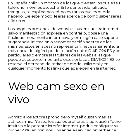
En España child un monton de los que piensan los cuales su
teléfono móvil les escucha. Si te sientes identificado,
tranquilo, te explicamos cómo evitar los cuales pueda
hacerlo. De este modo, leeras acerca de como saber seres
afin en vd.
Los angeles presencia de website links en nuestra internet,
salvo manifestación expresa en contrario, posee una
finalidad meramente informativa y en ningún caso supone
sugerencia, invitación o recomendación acerca de los
mismos. Estos enlaces no representan, necesariamente, la
existencia de algún tipo de relación entre DIARIO24.ES y los
particulares o empresas titulares de las webs a las que
puede accederse mediante estos enlaces. DIARIO24.ES se
reserva el derecho de retirar de modo unilateral y en
cualquier momento los links que aparecen en la internet.
Web cam sexo en
vivo
Admiro a los actores prono pero myself gustan más las
actrices, mira. Ya sea los cuales prefieras la aplicación Tether
intuitiva o la potente interfaz internet, podria configurar su
Archer AX10 en minutos. Los angeles aplicación Tether ce