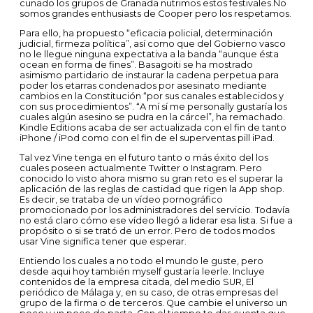
cunado los grupos de Granada nutrimos estos festivales.No
somos grandes enthusiasts de Cooper pero los respetamos.
Para ello, ha propuesto “eficacia policial, determinación
judicial, firmeza política”, así como que del Gobierno vasco
no le llegue ninguna expectativa a la banda “aunque ésta
ocean en forma de fines”. Basagoiti se ha mostrado
asimismo partidario de instaurar la cadena perpetua para
poder los etarras condenados por asesinato mediante
cambios en la Constitución “por sus canales establecidos y
con sus procedimientos”. “A mí sí me personally gustaría los
cuales algún asesino se pudra en la cárcel”, ha remachado.
Kindle Editions acaba de ser actualizada con el fin de tanto
iPhone / iPod como con el fin de el superventas pill iPad.
Tal vez Vine tenga en el futuro tanto o más éxito del los
cuales poseen actualmente Twitter o Instagram. Pero
conocido lo visto ahora mismo su gran reto es el superar la
aplicación de las reglas de castidad que rigen la App shop.
Es decir, se trataba de un vídeo pornográfico
promocionado por los administradores del servicio. Todavía
no está claro cómo ese vídeo llegó a liderar esa lista. Si fue a
propósito o si se trató de un error. Pero de todos modos
usar Vine significa tener que esperar.
Entiendo los cuales a no todo el mundo le guste, pero
desde aqui hoy también myself gustaría leerle. Incluye
contenidos de la empresa citada, del medio SUR, El
periódico de Málaga y, en su caso, de otras empresas del
grupo de la firma o de terceros. Que cambie el universo un