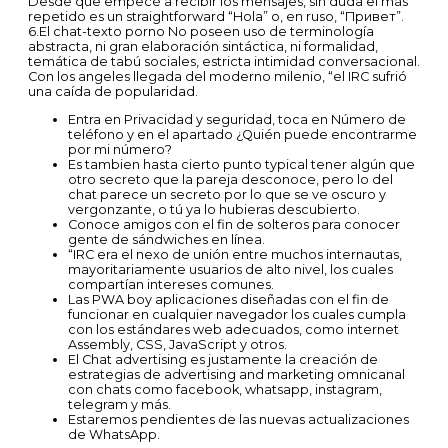
Desde que empecé a recibir los mensajes, sin duda el más
repetido es un straightforward “Hola” o, en ruso, “Привет”.
6.El chat-texto porno No poseen uso de terminología
abstracta, ni gran elaboración sintáctica, ni formalidad,
temática de tabú sociales, estricta intimidad conversacional.
Con los angeles llegada del moderno milenio, “el IRC sufrió
una caída de popularidad.
Entra en Privacidad y seguridad, toca en Número de
teléfono y en el apartado ¿Quién puede encontrarme
por mi número?
Es tambien hasta cierto punto typical tener algún que
otro secreto que la pareja desconoce, pero lo del
chat parece un secreto por lo que se ve oscuro y
vergonzante, o tú ya lo hubieras descubierto.
Conoce amigos con el fin de solteros para conocer
gente de sándwiches en línea.
“IRC era el nexo de unión entre muchos internautas,
mayoritariamente usuarios de alto nivel, los cuales
compartían intereses comunes.
Las PWA boy aplicaciones diseñadas con el fin de
funcionar en cualquier navegador los cuales cumpla
con los estándares web adecuados, como internet
Assembly, CSS, JavaScript y otros.
El Chat advertising es justamente la creación de
estrategias de advertising and marketing omnicanal
con chats como facebook, whatsapp, instagram,
telegram y más.
Estaremos pendientes de las nuevas actualizaciones
de WhatsApp.