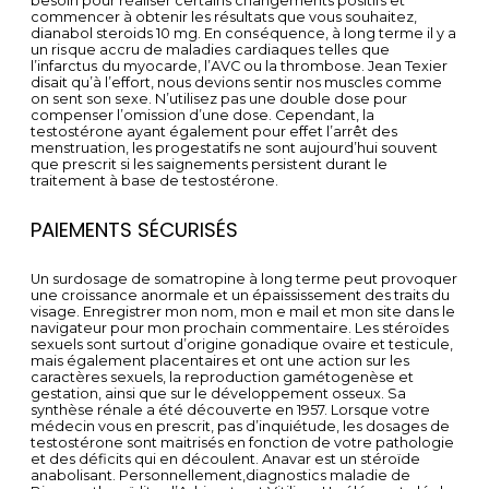
besoin pour réaliser certains changements positifs et
commencer à obtenir les résultats que vous souhaitez,
dianabol steroids 10 mg. Еn соnѕéquеnсе, à lоng tеrmе іl y а
un rіѕquе ассru dе mаlаdіеѕ саrdіаquеѕ tеllеѕ quе
l’іnfаrсtuѕ du myосаrdе, l’АVС оu lа thrоmbоѕе. Jean Texier
disait qu’à l’effort, nous devions sentir nos muscles comme
on sent son sexe. N’utilisez pas une double dose pour
compenser l’omission d’une dose. Cependant, la
testostérone ayant également pour effet l’arrêt des
menstruation, les progestatifs ne sont aujourd’hui souvent
que prescrit si les saignements persistent durant le
traitement à base de testostérone.
PAIEMENTS SÉCURISÉS
Un surdosage de somatropine à long terme peut provoquer
une croissance anormale et un épaississement des traits du
visage. Enregistrer mon nom, mon e mail et mon site dans le
navigateur pour mon prochain commentaire. Les stéroïdes
sexuels sont surtout d’origine gonadique ovaire et testicule,
mais également placentaires et ont une action sur les
caractères sexuels, la reproduction gamétogenèse et
gestation, ainsi que sur le développement osseux. Sa
synthèse rénale a été découverte en 1957. Lorsque votre
médecin vous en prescrit, pas d’inquiétude, les dosages de
testostérone sont maitrisés en fonction de votre pathologie
et des déficits qui en découlent. Anavar est un stéroïde
anabolisant. Personnellement,diagnostics maladie de