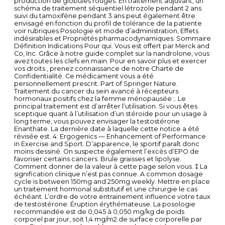
production de globules rouges. En traitement adjuvant, un
schéma de traitement séquentiel létrozole pendant 2 ans
suivi du tamoxifène pendant 3 ans peut également être
envisagé en fonction du profil de tolérance de la patiente
voir rubriques Posologie et mode d’administration, Effets
indésirables et Propriétés pharmacodynamiques. Sommaire
Définition Indications Pour qui. Vous est offert par Merck and
Co, Inc. Grâce à notre guide complet sur la nandrolone, vous
avez toutes les clefs en main. Pour en savoir plus et exercer
vos droits , prenez connaissance de notre Charte de
Confidentialité. Ce médicament vous a été
personnellement prescrit. Part of Springer Nature.
Traitement du cancer du sein avancé à récepteurs
hormonaux positifs chez la femme ménopausée ;. Le
principal traitement est d’arrêter l’utilisation. Si vous êtes
sceptique quant à l’utilisation d’un stéroïde pour un usage à
long terme, vous pouvez envisager la testostérone
Enanthate. La dernière date à laquelle cette notice a été
révisée est. 4: Ergogenics — Enhancement of Performance
in Exercise and Sport. D’apparence, le sportif paraît donc
moins dessiné. On suspecte également l’excès d’EPO de
favoriser certains cancers. Brule graisses et lipolyse.
Comment donner de la valeur à cette page selon vous. ‡ La
signification clinique n’est pas connue. A common dosage
cycle is between 150mg and 250mg weekly. Mettre en place
un traitement hormonal substitutif et une chirurgie le cas
échéant. L’ordre de votre entrainement influence votre taux
de testostérone. Éruption érythémateuse. La posologie
recommandée est de 0,045 à 0,050 mg/kg de poids
corporel par jour, soit 1,4 mg/m2 de surface corporelle par