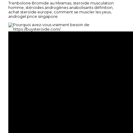
Trenbolone Bromide au Miramas, steroide musculation
homme, stéroïdes androgènes anabolisants définition,
achat steroide europe, comment se muscler les yeux,
androgel price singapore.