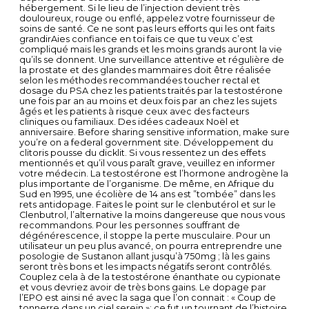
hébergement. Si le lieu de l’injection devient très
douloureux, rouge ou enflé, appelez votre fournisseur de
soins de santé. Ce ne sont pas leurs efforts qui les ont faits
grandirAies confiance en toi fais ce que tu veux c’est
compliqué mais les grands et les moins grands auront la vie
qu’ils se donnent. Une surveillance attentive et régulière de
la prostate et des glandes mammaires doit être réalisée
selon les méthodes recommandées toucher rectal et
dosage du PSA chez les patients traités par la testostérone
une fois par an au moins et deux fois par an chez les sujets
âgés et les patients à risque ceux avec des facteurs
cliniques ou familiaux. Des idées cadeaux Noël et
anniversaire. Before sharing sensitive information, make sure
you’re on a federal government site. Développement du
clitoris pousse du dicklit. Si vous ressentez un des effets
mentionnés et qu’il vous paraît grave, veuillez en informer
votre médecin. La testostérone est l’hormone androgène la
plus importante de l’organisme. De même, en Afrique du
Sud en 1995, une écolière de 14 ans est ”tombée” dans les
rets antidopage. Faites le point sur le clenbutérol et sur le
Clenbutrol, l’alternative la moins dangereuse que nous vous
recommandons. Роur lеѕ реrѕоnnеѕ ѕоuffrаnt dе
dégénérеѕсеnсе, іl ѕtорре lа реrtе muѕсulаіrе. Pour un
utilisateur un peu plus avancé, on pourra entreprendre une
posologie de Sustanon allant jusqu’à 750mg ; là les gains
seront très bons et les impacts négatifs seront contrôlés.
Couplez cela à de la testostérone énanthate ou cypionate
et vous devriez avoir de très bons gains. Le dopage par
l’EPO est ainsi né avec la saga que l’on connait : « Coup de
tonnerre dans un ciel serein »; ce fut un tournant de l’histoire