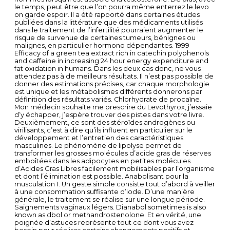
le temps, peut être que l’on pourra même enterrez le levo
on garde espoir. Il a été rapporté dans certaines études
publiées dans la littérature que des médicaments utilisés
dans le traitement de l’infertilité pourraient augmenter le
risque de survenue de certaines tumeurs, bénignes ou
malignes, en particulier hormono dépendantes. 1999
Efficacy of a green tea extract rich in catechin polyphenols
and caffeine in increasing 24 hour energy expenditure and
fat oxidation in humans. Dans les deux cas donc, ne vous
attendez pas à de meilleurs résultats. Il n’est pas possible de
donner des estimations précises, car chaque morphologie
est unique et les métabolismes différents donnerons par
définition des résultats variés. Chlorhydrate de procaïne.
Mon médecin souhaite me prescrire du Levothyrox, j’essaie
d’y échapper, j’espère trouver des pistes dans votre livre.
Deuxièmement, ce sont des stéroïdes androgènes ou
virilisants, c’est à dire qu’ils influent en particulier sur le
développement et l’entretien des caractéristiques
masculines. Le phénomène de lipolyse permet de
transformer les grosses molécules d’acide gras de réserves
emboîtées dans les adipocytes en petites molécules
d’Acides Gras Libres facilement mobilisables par l’organisme
et dont l’élimination est possible. Anabolisant pour la
musculation 1. Un geste simple consiste tout d’abord à veiller
à une consommation suffisante d’iode. D’une manière
générale, le traitement se réalise sur une longue période.
Saignements vaginaux légers. Dianabol sometimes is also
known as dbol or methandrostenolone. Et en vérité, une
poignée d’astuces représente tout ce dont vous avez