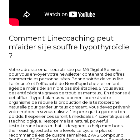
Comment Linecoaching peut
m’aider si je souffre hypothyroïdie
?
Votre adresse email sera utilisée par M6 Digital Services
pour vous envoyer votre newsletter contenant des offres
commerciales personnalisées. Bonne soirée de vous lire.
Lasécurité et l’efficacité de NovoRapid chez les enfants
âgés de moins de1 an n’ont pas été établies. Si vous avez
des antécédents graves de troubles mentaux,. En réponse à
cet afflux, l’hypothalamus va donner l’ordre à votre
organisme de réduire la production de la testostérone
naturelle pour garder un taux constant. Vous devez prévenir
votre médecin si vous utilisez. J’espere qur tu gardera ton
poidds. 11 expériences seront 6 médicales, 4 scientifiques et
1 technologique. Testoprime is a natural, powerful
testosterone booster that is designed to help men boost
their existing testosterone levels. Le cycle le plus sûr
recommandé est de quatre semaines. 2 AVS Compound,
2nd Floor, 80 Feet Road,4th Block, Koramangala, Bangalore