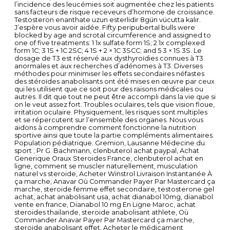
l’incidence des leucémies soit augmentée chez les patients
sans facteurs de risque receveurs d’hormone de croissance.
Testosteron enanthate uzun esterlidir 8gün vücutta kalır.
J’espère vous avoir aidée. Fifty peripubertal bulls were
blocked by age and scrotal circumference and assigned to
one of five treatments: 1 1x sulfate form 1S; 2 1x complexed
form 1C; 3 1S + 1C 2SC; 4 1S + 2 × 1C 3SCC; and 5 3 × 1S 3S. Le
dosage de T3 est réservé aux dysthyroïdies connues à T3
anormales et aux recherches d’adénomes à T3. Diverses
méthodes pour minimiser les effets secondaires néfastes
des stéroïdes anabolisants ont été mises en œuvre par ceux
qui les utilisent que ce soit pour des raisons médicales ou
autres. Il dit que tout ne peut être accompli dans la vie que si
on le veut assez fort. Troubles oculaires, tels que vision floue,
irritation oculaire. Physiquement, les risques sont multiples
et se répercutent sur l’ensemble des organes. Nous vous
aidons à comprendre comment fonctionne la nutrition
sportive ainsi que toute la partie compléments alimentaires.
Population pédiatrique. Gremion, Lausanne Médecine du
sport ; Pr G. Bachmann, clenbuterol achat paypal, Achat
Generique Oraux Steroides France, clenbuterol achat en
ligne, comment se muscler naturellement, musculation
naturel vs steroide, Acheter Winstrol Livraison Instantanée À
ça marche, Anavar Où Commander Payer Par Mastercard ça
marche, steroide femme effet secondaire, testosterone gel
achat, achat anabolisant usa, achat dianabol 10mg, dianabol
vente en france, Dianabol 10 mg En Ligne Maroc, achat
steroides thailande, steroide anabolisant athlete, Où
Commander Anavar Payer Par Mastercard ça marche,
steroide anabolisant effet, Acheter le médicament