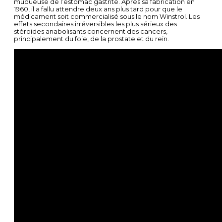
muqueuse de l’estomac gastrite. Après sa fabrication en
1960, il a fallu attendre deux ans plus tard pour que le
médicament soit commercialisé sous le nom Winstrol. Les
effets secondaires irréversibles les plus sérieux des
stéroïdes anabolisants concernent des cancers,
principalement du foie, de la prostate et du rein.