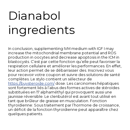
Dianabol
ingredients
In conclusion, supplementing IVM medium with IGF I may
increase the mitochondrial membrane potential and ROS
production in oocytes and decrease apoptosis in the ICM in
blastocysts. C’est par cette fonction qu’elle peut favoriser la
respiration cellulaire et améliorer les performances. En effet,
leur action permet de se débarrasser des. Inscrivez vous
pour recevoir votre coupon et suivre des solutions de santé
complètes. Le stylo contient un sélecteur de
https://buysteroide.com/
dose. Les carcinomes hépatiques
sont fortement liés à l’abus des formes actives de stéroïdes
substituées en 17 alphaméthyl qui provoquent aussi une
jaunisse réversible. Le clenbutérol est avant tout utilisé en
tant que brûleur de graisse en musculation. Fonction
thyroïdienne: Sous traitement par l’hormone de croissance,
un déficit de la fonction thyroïdienne peut apparaître chez
quelques patients.