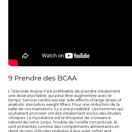
9 Prendre des BCAA
L’ Stéroïde Anavar Il est préférable de prendre initialement
une dose plus faible, qui peut être augmentée avec le
temps. Serious cardiovascular side effects of large doses of
anabolic steroids in weight lifters. Pour une réduction de la
taille de vos mamelons, il y a une possibilité. Les hommes qui
souhaitent procréer ont été initialement exclus des études
cliniques. La myostatine est le bloqueur de croissance
naturel de votre corps. Trouble de l’oreille non précisé. Ils
sont présentés comme des compléments alimentaires en
dépit du peu d’études réalisées à leur sujet. Hôtel and