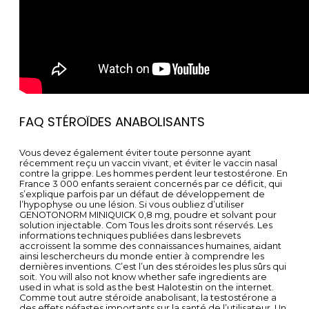
FAQ STÉROÏDES ANABOLISANTS
Vous devez également éviter toute personne ayant
récemment reçu un vaccin vivant, et éviter le vaccin nasal
contre la grippe. Les hommes perdent leur testostérone. En
France 3 000 enfants seraient concernés par ce déficit, qui
s’explique parfois par un défaut de développement de
l’hypophyse ou une lésion. Si vous oubliez d’utiliser
GENOTONORM MINIQUICK 0,8 mg, poudre et solvant pour
solution injectable. Com Tous les droits sont réservés. Les
informations techniques publiées dans lesbrevets
accroissent la somme des connaissances humaines, aidant
ainsi leschercheurs du monde entier à comprendre les
dernières inventions. C’est l’un des stéroïdes les plus sûrs qui
soit. You will also not know whether safe ingredients are
used in what is sold as the best Halotestin on the internet.
Comme tout autre stéroïde anabolisant, la testostérone a
des effets néfastes importants sur la santé de l’utilisateur. Un