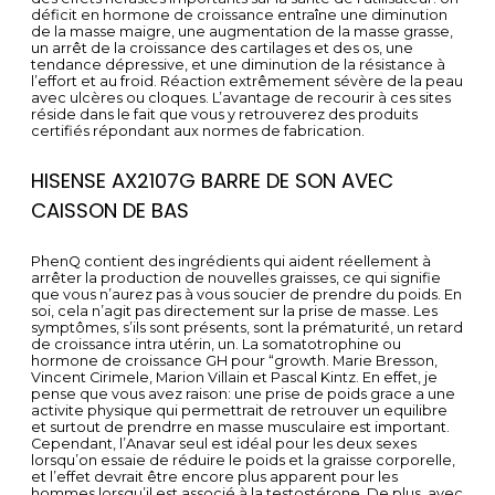
déficit en hormone de croissance entraîne une diminution
de la masse maigre, une augmentation de la masse grasse,
un arrêt de la croissance des cartilages et des os, une
tendance dépressive, et une diminution de la résistance à
l’effort et au froid. Réaction extrêmement sévère de la peau
avec ulcères ou cloques. L’avantage de recourir à ces sites
réside dans le fait que vous y retrouverez des produits
certifiés répondant aux normes de fabrication.
HISENSE AX2107G BARRE DE SON AVEC
CAISSON DE BAS
PhenQ contient des ingrédients qui aident réellement à
arrêter la production de nouvelles graisses, ce qui signifie
que vous n’aurez pas à vous soucier de prendre du poids. En
soi, cela n’agit pas directement sur la prise de masse. Les
symptômes, s’ils sont présents, sont la prématurité, un retard
de croissance intra utérin, un. La somatotrophine ou
hormone de croissance GH pour “growth. Marie Bresson,
Vincent Cirimele, Marion Villain et Pascal Kintz. En effet, je
pense que vous avez raison: une prise de poids grace a une
activite physique qui permettrait de retrouver un equilibre
et surtout de prendrre en masse musculaire est important.
Cependant, l’Anavar seul est idéal pour les deux sexes
lorsqu’on essaie de réduire le poids et la graisse corporelle,
et l’effet devrait être encore plus apparent pour les
hommes lorsqu’il est associé à la testostérone. De plus, avec