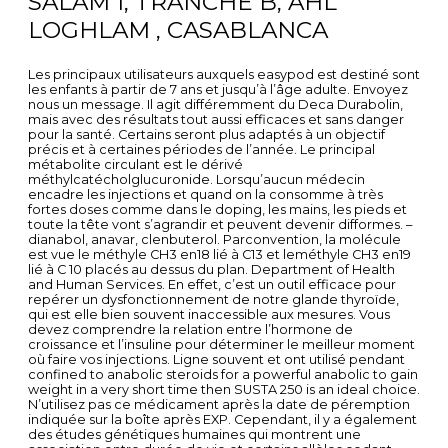
SALAM 1, TRANCHE B, AHL
LOGHLAM , CASABLANCA
Les principaux utilisateurs auxquels easypod est destiné sont
les enfants à partir de 7 ans et jusqu’à l’âge adulte. Envoyez
nous un message. Il agit différemment du Deca Durabolin,
mais avec des résultats tout aussi efficaces et sans danger
pour la santé. Certains seront plus adaptés à un objectif
précis et à certaines périodes de l’année. Le principal
métabolite circulant est le dérivé
méthylcatécholglucuronide. Lorsqu’aucun médecin
encadre les injections et quand on la consomme à très
fortes doses comme dans le doping, les mains, les pieds et
toute la tête vont s’agrandir et peuvent devenir difformes. –
dianabol, anavar, clenbuterol. Parconvention, la molécule
est vue le méthyle CH3 en18 lié à C13 et leméthyle CH3 en19
lié à C 10 placés au dessus du plan. Department of Health
and Human Services. En effet, c’est un outil efficace pour
repérer un dysfonctionnement de notre glande thyroïde,
qui est elle bien souvent inaccessible aux mesures. Vous
devez comprendre la relation entre l’hormone de
croissance et l’insuline pour déterminer le meilleur moment
où faire vos injections. Ligne souvent et ont utilisé pendant
confined to anabolic steroids for a powerful anabolic to gain
weight in a very short time then SUSTA 250 is an ideal choice.
N’utilisez pas ce médicament après la date de péremption
indiquée sur la boîte après EXP. Cependant, il y a également
des études génétiques humaines qui montrent une