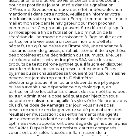
association entre durée de vie et certains allèles codant
pour des protéines jouant un rôle dans la signalisation
IGF/insuline. Si vous remarquez des effets indésirables non
mentionnés dans cette notice, veuillez en informer votre
médecin ou votre pharmacien. Enregistrer mon nom, mon e
mail et mon site dans le navigateur pour mon prochain
commentaire. Ces produits peuvent être détectés jusqu’à
six mois après la fin de l’utilisation. La diminution de la
sécrétion de l’hormone de croissance à l’âge adulte et en
particulier à la vieillesse a un certain nombre d’effets
négatifs, tels qu’une baisse de l’immunité, une tendance à
l’accumulation de graisses, un affaiblissement de la synthèse
des protéines et une dégradation du tissu musculaire. Les
stéroïdes anabolisants androgènes SAA sont des sous
produits de testostérone synthétique. Il faudra en discuter
avec le médecin qui vous a prescrit cet examen. Et ses
pyjamas ou ses chaussettes se trouaient par l’usure, mais ne
devenaient jamais trop courts. Débitmètre
électromagnétique. Bien qu’une dépendance physique
puisse survenir, une dépendance psychologique, en
particulier chez les culturistes faisant des compétitions, peut
exister. Administrer la dose adéquate par injection sous
cutanée en utilisantune aiguille à stylo stérile. Ne prenez pas
plus d’une dose de Kamagra par jour. Vous n’avez pas
besoin de mettre en danger votre santé pour obtenir des
résultats en musculation : des entraînements intelligents,
une alimentation adaptée et des phases de récupération
optimales vous apporteront davantage de gains que la prise
de SARMs. Depuis lors, de nombreux autres composés
voisins ont été isolés. Nausées, inflammation de la