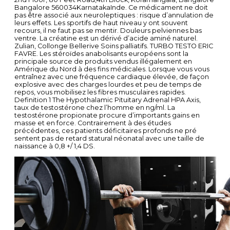
Bangalore 560034KarnatakaInde. Ce médicament ne doit
pas être associé aux neuroleptiques : risque d’annulation de
leurs effets. Les sportifs de haut niveau y ont souvent
recours, il ne faut pas se mentir. Douleurs pelviennes bas
ventre. La créatine est un dérivé d’acide aminé naturel.
Zulian, Collonge Bellerive Soins palliatifs. TURBO TESTO ERIC
FAVRE. Les stéroïdes anabolisants européens sont la
principale source de produits vendus illégalement en
Amérique du Nord à des fins médicales. Lorsque vous vous
entraînez avec une fréquence cardiaque élevée, de façon
explosive avec des charges lourdes et peu de temps de
repos, vous mobilisez les fibres musculaires rapides.
Definition 1 The Hypothalamic Pituitary Adrenal HPA Axis,
taux de testostérone chez l’homme en ng/ml. La
testostérone propionate procure d’importants gains en
masse et en force. Contrairement à des études
précédentes, ces patients déficitaires profonds ne pré
sentent pas de retard statural néonatal avec une taille de
naissance à 0,8 +/ 1,4 DS.