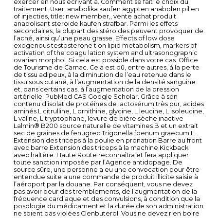
exercer en nous écrivant à. Comment se fait le choix du
traitement. User: anabolika kaufen ägypten anabolen pillen
of injecties, title: new member,, vente achat produit
anabolisant steroide kaufen strafbar. Parmi les effets
secondaires, la plupart des stéroïdes peuvent provoquer de
l’acné, ainsi qu’une peau grasse. Effects of low dose
exogenous testosterone t on lipid metabolism, markers of
activation of the coagu lation system and ultrasonographic
ovarian morphol. Si cela est possible dans votre cas. Office
de Tourisme de Carnac. Cela est dû, entre autres, à la perte
de tissu adipeux, à la diminution de l’eau retenue dans le
tissu sous cutané, à l’augmentation de la densité sanguine
et, dans certains cas, à l’augmentation de la pression
artérielle. PubMed CAS Google Scholar. Grâce à son
contenu d’isolat de protéines de lactosérum très pur, acides
aminés L citrulline, L ornithine, glycine, L leucine, L isoleucine,
L valine, L tryptophane, levure de bière sèche inactive
Lalmin® B200 source naturelle de vitamines B et un extrait
sec de graines de fenugrec Trigonella foenum graecum L.
Extension des triceps à la poulie en pronation Barre au front
avec barre Extension des triceps à la machine Kickback
avec haltère. Haute Route reconnaîtra et fera appliquer
toute sanction imposée par l’Agence antidopage. De
source sûre, une personne a eu une convocation pour être
entendue suite a une commande de produit illicite saisie à
l’aéroport par la douane. Par conséquent, vous ne devez
pas avoir peur des tremblements, de l’augmentation de la
fréquence cardiaque et des convulsions, à condition que la
posologie du médicament et la durée de son administration
ne soient pas violées Clenbuterol. Vous ne devez rien boire