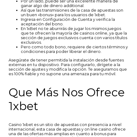
Por un lado, puede ser una excelente manera de
ganar algo de dinero additional.
Así que las transmisiones de la casa de apuestas son
un buen «bonus» para los usuarios de 1xbet.
Ingresa en Configuración de Cuenta y verifica la
aceptación del bono.
En 1xBet no te aburrirás de jugar los mismos juegos
que te ofrecen la mayoría de casinos online, ya que la
sección de juegos exclusivos cuenta con varios títulos
exclusivos.
Pero como todo bono, requiere de ciertos términos y
condiciones para poder liberar el dinero.
Asegúrate de tener permitida la instalación desde fuentes
externas en tu dispositivo. Para configurarlo, dirígete a la
sección de ajustes y modifica la opción. Te aseguramos que
es 100% fiable y no supone una amenaza para tu móvil.
Que Más Nos Ofrece
1xbet
Casino 1xbet es un sitio de apuestas con presencia a nivel
internacional, esta casa de apuestas y on line casino ofrece
una de las ofertas más amplias en cuanto a bonus para