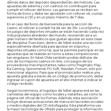
demás datos del depósito dependiendo del método. Las
apuestas de sistema y con cashout no contribuyen para
cumplir el rollover del bono. Las ganancias se reciben en
forma de bono y debe ser apostado con rollover x6, cuotas
superiores a 1,50 y en un plazo máximo de 7 días.
En el caso del bono de bienvenida para la sección de
casino, el rollover a cumplir ha de ser de 35x. Los eSports y
los juegos de deportes virtuales se están haciendo cada vez
más populares alrededor del mundo, reuniendo así a un
gran número de fanáticos que gustan apostar en esta clase
de disciplina. Pues bien, dentro de 1xBet existe una sección
especialmente diseñada para apostar en eSports y
deportes virtuales como tal, que te permite participar en las
apuestas que se realizan en torno a estas competiciones
tan singulares. En 1xbet Chile también podrás disfrutar de
uno de los mejores casinos on-line, con juegos de los
proveedores más importantes, tales como Pragmatic Play,
Ka Gaming, Spinomenal, PG Soft, Wazdan, Foxium, solo por
mencionar algunos. Para que el pronosticador realice una
apuesta gratuita a través de un código de promoción, debe
ingresar el cupón de apuesta en el sitio internet e indicar el
código recibido.
Según los términos, el logotipo de 1xBet aparecerá en las
camisetas del equipo como locales y visitantes, así como la
página net oficial de los Pumas. Además, esta asociación
incluye diversas activaciones de marca en las redes sociales
y medios digitales del CD Antofagasta. Esta plataforma usa
la mejor tecnología de cifrado para proteger la información