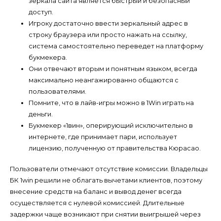
зеркала сайта является быстрый и безопасный
доступ.
Игроку достаточно ввести зеркальный адрес в
строку браузера или просто нажать на ссылку,
система самостоятельно переведет на платформу
букмекера.
Они отвечают вторым и понятным языком, всегда
максимально неангажированно общаются с
пользователями.
Помните, что в лайв-игры можно в 1Win играть на
деньги.
Букмекер «1вин», оперирующий исключительно в
интернете, где принимает пари, использует
лицензию, полученную от правительства Кюрасао.
Пользователи отмечают отсутствие комиссии. Владельцы
БК 1win решили не облагать вычетами клиентов, поэтому
внесение средств на баланс и вывод денег всегда
осуществляется с нулевой комиссией. Длительные
задержки чаще возникают при снятии выигрышей через