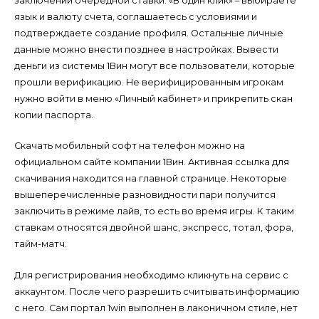
заключении очередной ставки. «В один клик» – выбираете
язык и валюту счета, соглашаетесь с условиями и
подтверждаете создание профиля. Остальные личные
данные можно внести позднее в настройках. Вывести
деньги из системы 1Вин могут все пользователи, которые
прошли верификацию. Не верифицированным игрокам
нужно войти в меню «Личный кабинет» и прикрепить скан
копии паспорта.
Скачать мобильный софт на телефон можно на
официальном сайте компании 1Вин. Активная ссылка для
скачивания находится на главной странице. Некоторые
вышеперечисленные разновидности пари получится
заключить в режиме лайв, то есть во время игры. К таким
ставкам относятся двойной шанс, экспресс, тотал, фора,
тайм-матч.
Для регистрирования необходимо кликнуть на сервис с
аккаунтом. После чего разрешить считывать информацию
с него. Сам портал 1win выполнен в лаконичном стиле, нет