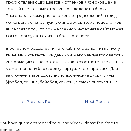
ярких отвлекающих цветов и оттенков. Фон окрашен в
темный цвет, а сама страница разделена на блоки.
Благодаря такому расположению предложений взгляд
легко цепляется за нужную информацию. Из недостатков
выделяется то, что при медленном интернете сайт может
долго прогружаться из-за большого веса.
В основном разделе личного кабинета заполнить анкету
личными и контактными данными. Рекомендуется сверять
информацию с паспортом, так как несоответствие данных
может повлечь блокировку виртуального профиля. Для
заключения пари доступны классические дисциплины
(футбол, теннис, бейсбол, хоккей), а также виртуальные.
Post
←
Previous Post
Next Post
→
navigation
You have questions regarding our services? Please feel free to
contact us.