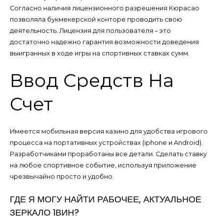
Согласно наличия лицензионного разрешения Кюрасао
позволяла букмекерской конторе проводить свою
деятельность. Лицензия для пользователя – это
достаточно надежно гарантия возможности доведения
выигранных в ходе игры на спортивных ставках сумм.
Ввод Средств На
Счет
Имеется мобильная версия казино для удобства игрового
процесса на портативных устройствах (iphone и Android).
Разработчиками проработаны все детали. Сделать ставку
на любое спортивное событие, используя приложение
чрезвычайно просто и удобно.
ГДЕ Я МОГУ НАЙТИ РАБОЧЕЕ, АКТУАЛЬНОЕ
ЗЕРКАЛО 1ВИН?