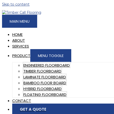
Skip to content
MAIN MENU
HOME
ABOUT
SERVICES
PRODUCT
MENU TOGGLE
ENGINEERED FLOORBOARD
TIMBER FLOORBOARD
LAMINATE FLOORBOARD
BAMBOO FLOOR BOARD
HYBRID FLOORBOARD
FLOATING FLOORBOARD
CONTACT
GET A QUOTE