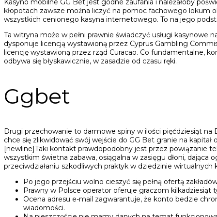
Kasyno mobilne GG Bet jest godne zaufania i należałoby poświ
kłopotach zawsze można liczyć na pomoc fachowego lokum obs
wszystkich cenionego kasyna internetowego. To na jego podst
Ta witryna może w pełni prawnie świadczyć usługi kasynowe na t
dysponuje licencją wystawioną przez Cyprus Gambling Commissi
licencję wystawioną przez rząd Curacao. Co fundamentalne, kor
odbywa się błyskawicznie, w zasadzie od czasu ręki.
Ggbet
Drugi przechowanie to darmowe spiny w ilości pięćdziesiąt na 
chce się zlikwidować swój wejście do GG Bet granie na kapitał
[newline]Taki kontakt prawdopodobny jest przez powiązanie tel
wszystkim świetna zabawa, osiągalna w zasięgu dłoni, dająca
przeciwdziałaniu szkodliwych praktyk w dziedzinie wirtualnych 
Po jego przejściu wolno cieszyć się pełną ofertą zakładó
Prawny w Polsce operator oferuje graczom kilkadziesiąt 
Ocena adresu e-mail zagwarantuje, że konto bedzie ch
wiadomości.
Na nieszczęście nie mamy danych na temat funkcjonowa