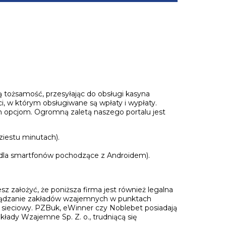
 tożsamość, przesyłając do obsługi kasyna
, w którym obsługiwane są wpłaty i wypłaty.
ym opcjom. Ogromną zaletą naszego portalu jest
ziestu minutach).
 dla smartfonów pochodzące z Androidem).
 założyć, że poniższa firma jest również legalna
rządzanie zakładów wzajemnych w punktach
ów sieciowy. PZBuk, eWinner czy Noblebet posiadają
kłady Wzajemne Sp. Z. o., trudniącą się