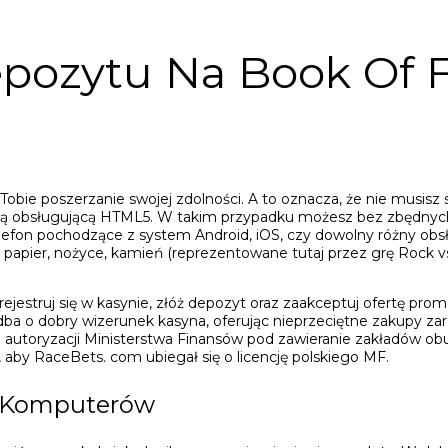
pozytu Na Book Of 
 Tobie poszerzanie swojej zdolności. A to oznacza, że nie musis
wą obsługującą HTML5. W takim przypadku możesz bez zbędnych
elefon pochodzące z system Android, iOS, czy dowolny różny obs
apier, nożyce, kamień (reprezentowane tutaj przez grę Rock vs 
ejestruj się w kasynie, złóż depozyt oraz zaakceptuj ofertę promoc
a o dobry wizerunek kasyna, oferując nieprzeciętne zakupy zaró
ą autoryzacji Ministerstwa Finansów pod zawieranie zakładów obu
aby RaceBets. com ubiegał się o licencję polskiego MF.
ja Komputerów