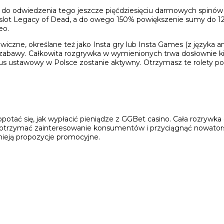
 do odwiedzenia tego jeszcze pięćdziesięciu darmowych spinów 
lot Legacy of Dead, a do owego 150% powiększenie sumy do 12
eo.
zne, określane też jako Insta gry lub Insta Games (z języka an
 zabawy. Całkowita rozgrywka w wymienionych trwa dosłownie k
us ustawowy w Polsce zostanie aktywny. Otrzymasz te rolety podc
otać się, jak wypłacić pieniądze z GGBet casino. Cała rozrywka 
otrzymać zainteresowanie konsumentów i przyciągnąć nowatorsk
tnieją propozycje promocyjne.