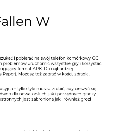
Fallen W
z szukać i pobierać na swój telefon komórkowy GG
 problemów uruchomić wszystkie gry i korzystać
ługujący format APK. Do najbardziej
Paper). Możesz też zagrać w kości, zdrapki,
yjną – tylko tyle musisz zrobić, aby cieszyć się
wno dla nowatorskich, jak i porządnych graczy.
stronnych jest zabroniona jak i również grozi