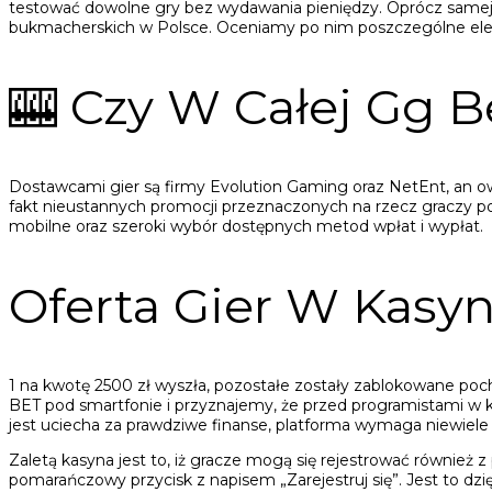
testować dowolne gry bez wydawania pieniędzy. Oprócz samej l
bukmacherskich w Polsce. Oceniamy po nim poszczególne el
🎰 Czy W Całej Gg 
Dostawcami gier są firmy Evolution Gaming oraz NetEnt, an ow
fakt nieustannych promocji przeznaczonych na rzecz graczy p
mobilne oraz szeroki wybór dostępnych metod wpłat i wypłat.
Oferta Gier W Kasy
1 na kwotę 2500 zł wyszła, pozostałe zostały zablokowane poch
BET pod smartfonie i przyznajemy, że przed programistami w kasy
jest uciecha za prawdziwe finanse, platforma wymaga niewiele l
Zaletą kasyna jest to, iż gracze mogą się rejestrować również
pomarańczowy przycisk z napisem „Zarejestruj się”. Jest to dz