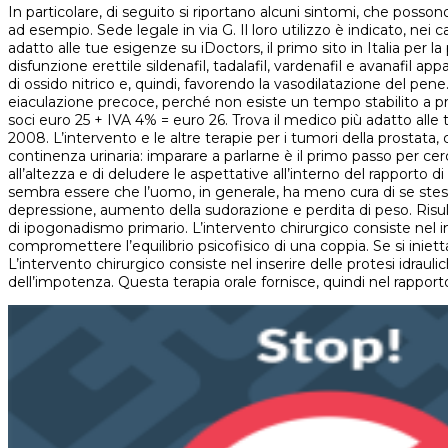
In particolare, di seguito si riportano alcuni sintomi, che posson
ad esempio. Sede legale in via G. Il loro utilizzo è indicato, nei 
adatto alle tue esigenze su iDoctors, il primo sito in Italia per 
disfunzione erettile sildenafil, tadalafil, vardenafil e avanafil a
di ossido nitrico e, quindi, favorendo la vasodilatazione del pene
eiaculazione precoce, perché non esiste un tempo stabilito a prio
soci euro 25 + IVA 4% = euro 26. Trova il medico più adatto alle t
2008. L’intervento e le altre terapie per i tumori della prostata,
continenza urinaria: imparare a parlarne è il primo passo per ce
all’altezza e di deludere le aspettative all’interno del rapporto
sembra essere che l’uomo, in generale, ha meno cura di se stesso 
depressione, aumento della sudorazione e perdita di peso. Risult
di ipogonadismo primario. L’intervento chirurgico consiste nel in
compromettere l’equilibrio psicofisico di una coppia. Se si inietta
L’intervento chirurgico consiste nel inserire delle protesi idraul
dell’impotenza. Questa terapia orale fornisce, quindi nel rapp