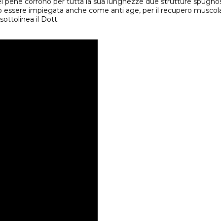
Nel pene corrono per tutta la sua lunghezze due strutture spugnose,
ò essere impiegata anche come anti age, per il recupero muscolar
ottolinea il Dott.