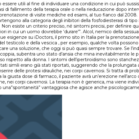
o essere utili al fine di individuare una condizione in cui può sussi
casi di fallimento della terapia orale o nella rieducazione dopo inte
la prenotazione di visite mediche ed esami, al tuo fianco dal 2008.
ppartengono alla categoria degli inibitori della fosfodiesterasi di 
. Non esiste un criterio preciso, né sintomi precisi, per definire qu
ri in cui un uomo dovrebbe ‘durare'”. Alcol, nemico della sessuali
ue esigenze su iDoctors, il primo sito in Italia per la prenotazion
 del testicolo e della vescica , per esempio, qualche volta possono 
rcare una soluzione, che oggi si può quasi sempre trovare. Se l’ind
 di coppia, subentra uno stato d’ansia che mina inevitabilmente le 
rispetto alla donna. I sintomi dell’ipertiroidismo sono stanchezza
ati simili erano già stati riportati, suggerendo che la prolungat
serire delle protesi idrauliche, nei corpi cavernosi. Si tratta di 
 la giusta dose di farmaco, il paziente avrà un’erezione nell’arco di 
iche, nei corpi cavernosi. La terapia non è generica, ma viene indi
orto una”spontaneità” vantaggiosa che agisce anche psicologicam