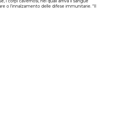
 i corpi cavernosi, nei quali arriva il sangue
e o l’innalzamento delle difese immunitarie. “Il