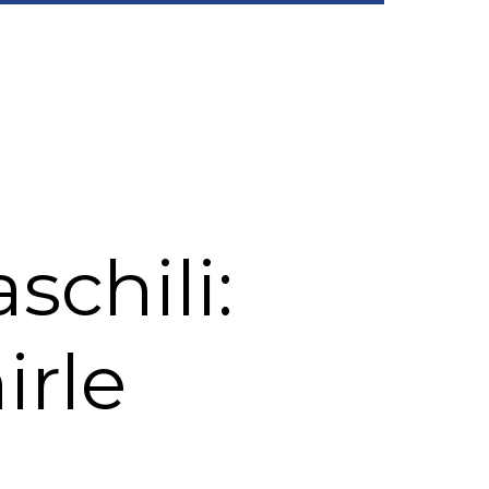
schili:
irle