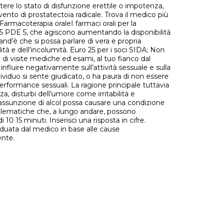
stere lo stato di disfunzione erettile o impotenza,
rvento di prostatectoia radicale. Trova il medico più
 Farmacoterapia oraleI farmaci orali per la
tipo 5 PDE 5, che agiscono aumentando la disponibilità
and’è che si possa parlare di vera e propria
tà e dell’incolumità. Euro 25 per i soci SIDA; Non
e di visite mediche ed esami, al tuo fianco dal
influire negativamente sull’attività sessuale e sulla
ividuo si sente giudicato, o ha paura di non essere
performance sessuali. La ragione principale tuttavia
, disturbi dell’umore come irritabilità e
a assunzione di alcol possa causare una condizione
problematiche che, a lungo andare, possono
10 15 minuti. Inserisci una risposta in cifre.
viduata dal medico in base alle cause
ente.