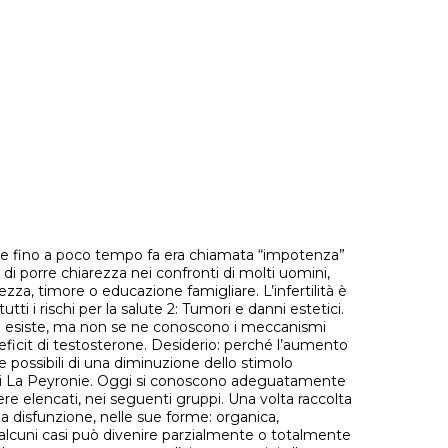
 che fino a poco tempo fa era chiamata “impotenza”
di porre chiarezza nei confronti di molti uomini,
za, timore o educazione famigliare. L’infertilità è
i i rischi per la salute 2: Tumori e danni estetici.
o esiste, ma non se ne conoscono i meccanismi
 deficit di testosterone. Desiderio: perché l’aumento
se possibili di una diminuzione dello stimolo
ia di La Peyronie. Oggi si conoscono adeguatamente
re elencati, nei seguenti gruppi. Una volta raccolta
lla disfunzione, nelle sue forme: organica,
in alcuni casi può divenire parzialmente o totalmente