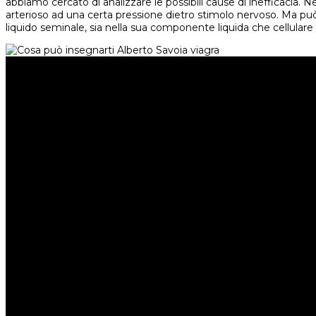
abbiamo cercato di analizzare le possibili cause di inefficacia. 
arterioso ad una certa pressione dietro stimolo nervoso. Ma pu
liquido seminale, sia nella sua componente liquida che cellulare s