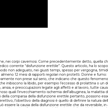
auliche, nei corpi cavernosi. Come precedentemente detto, quella
ico corrente “disfunzione erettile”. Questo articolo, ha lo scopo 
modo non adeguato, nei giusti tempi, spesso per vergogna, timidez
meno 12 mesi di rapporti regolari non protetti. Donne e fumo: tutt
neamente non prese sul serio, che indicano che questo fenomen
 che inibiscono la libido, per esempio l’eccesso di prolattina o un
, ansia, e preoccupazioni legate agli affetti e al lavoro, tutte cau
venoso quali l’invecchiamento ischemia dell’albuginea, la malatt
li della comparsa della disfunzione erettile pertanto, possono esse
ettivo, l’obiettivo della diagnosi è quello di definire la natura de
può essere la causa della disfunzione erettile che da reversibile, 